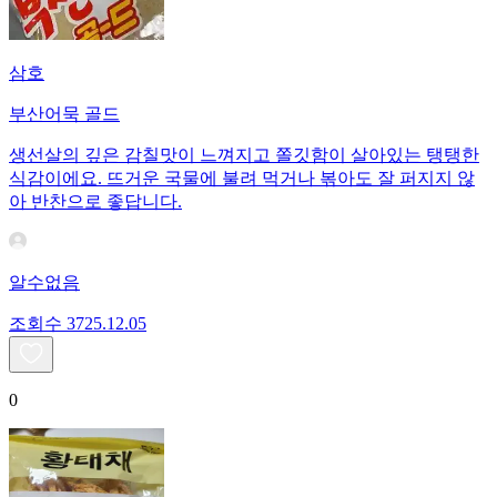
삼호
부산어묵 골드
생선살의 깊은 감칠맛이 느껴지고 쫄깃함이 살아있는 탱탱한
식감이에요. 뜨거운 국물에 불려 먹거나 볶아도 잘 퍼지지 않
아 반찬으로 좋답니다.
알수없음
조회수
37
25.12.05
0