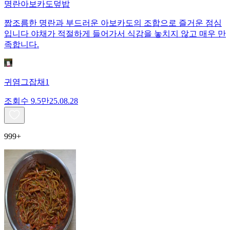
명란아보카도덮밥
짭조름한 명란과 부드러운 아보카도의 조합으로 즐거운 점심
입니다 야채가 적절하게 들어가서 식감을 놓치지 않고 매우 만
족합니다.
귀염그잡채1
조회수
9.5만
25.08.28
999+