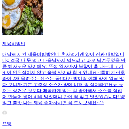
제육비빔밥
배달로 시킨 제육비빔밥인데 혼자먹기엔 양이 진짜 대박입니
다;; 결국 다 못 먹고 다음날까지 먹으려고 따로 남겨두었을 만
큼 혜자로운 양이에요! 뚜껑 열자마자 불향이 훅 나는데 고기
맛이 인위적이지 않고 숯불 맛이라 참 맛있네요~!특히 계란후
라이 2개 올려주는 센스는 굳!! ​다만 밥이랑 야채 양이 워낙 많
다 보니까 기본 고추장 소스가 양에 비해 좀 적더라고요ㅠ.ㅠ
저는 싱거운 것보다 매콤하게 먹는 걸 좋아해서 소스를 직접
더 만들어 넣어 비벼 먹었더니 간이 딱 맞고 맛있었습니다! 양
많고 불맛 나는 제육 좋아하시면 꼭 드셔보세요~^^
으앵