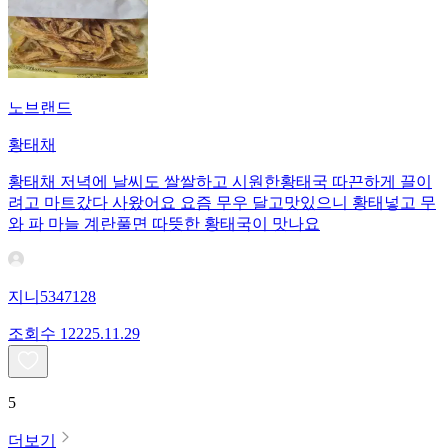
노브랜드
황태채
황태채 저녁에 날씨도 쌀쌀하고 시원한황태국 따끈하게 끌이
려고 마트갔다 사왔어요 요즘 무우 달고맛있으니 황태넣고 무
와 파 마늘 계란풀면 따뜻한 황태국이 맛나요
지니5347128
조회수
122
25.11.29
5
더보기