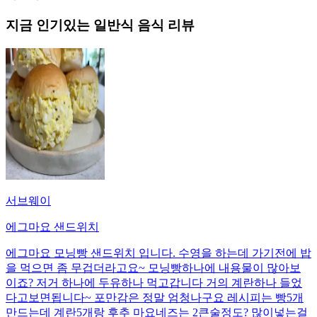
지금 인기있는
일반식
음식 리뷰
서브웨이
에그마요 샌드위치
에그마요 모닝빵 샌드위치 입니다. 수영을 하는데 가기전에 밥
을 먹으면 좀 무겁더라고요~ 모닝빵하나에 내용물이 많아보
이죠? 저거 하나에 두유하나 먹고갑니다 거의 계란하나 들었
다고보면됩니다~ 포만감은 정말 엄청나구요 레시피는 빵5개
만드는데 계란5개랑 후추 마요네즈는 2큰술정도? 많이넣는걸