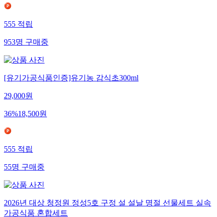
555
적립
953
명
구매중
[유기가공식품인증]유기농 감식초300ml
29,000
원
36
%
18,500
원
555
적립
55
명
구매중
2026년 대상 청정원 정성5호 구정 설 설날 명절 선물세트 실속
가공식품 혼합세트