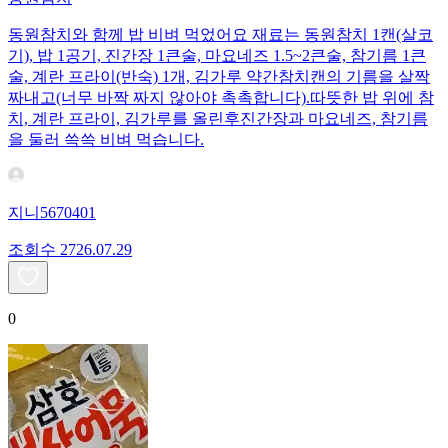
동원참치와 함께 밥 비벼 먹었어요 재료는 동원참치 1캔(살코
기), 밥 1공기, 진간장 1큰술, 마요네즈 1.5~2큰술, 참기름 1큰
술, 계란 프라이(반숙) 1개, 김가루 약간 ​참치캔의 기름을 살짝
짜내고(너무 바짝 짜지 않아야 촉촉합니다). ​따뜻한 밥 위에 참
치, 계란 프라이, 김가루를 올린후 ​진간장과 마요네즈, 참기름
을 둘러 쓱쓱 비벼 먹습니다.
지니5670401
조회수
27
26.07.29
0