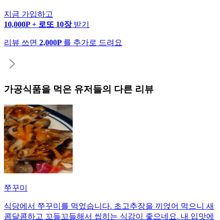
지금 가입하고
10,000P + 로또 10장
받기
리뷰 쓰면
2,000P
를 추가로 드려요
가공식품
을 먹은 유저들의 다른 리뷰
쭈꾸미
식당에서 쭈꾸미를 먹었습니다. 초고추장을 끼얹어 먹으니 새
콤달콤하고 꼬들꼬들해서 씹히는 식감이 좋으네요. 내 입맛에