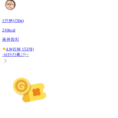
1인분(150g)
210kcal
동원
참치
4.9
(리뷰
153
개)
·
식단기록
2천+