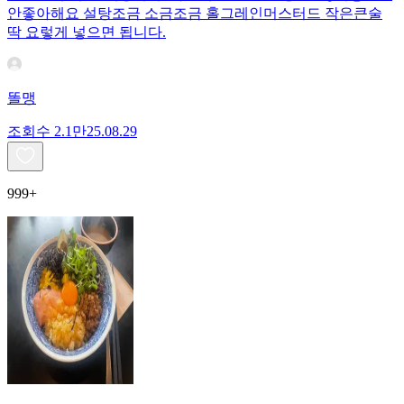
안좋아해요 설탕조금 소금조금 홀그레인머스터드 작은큰술
딱 요렇게 넣으면 됩니다.
똘맹
조회수
2.1만
25.08.29
999+