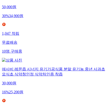
50,000
원
30
%
34,900
원
1,047
적립
무료배송
10
명
구매중
애사비 레몬즙 시너지 유기가공식품 분말 유기농 중년 사과초
모식초 식약청인정 식약처인증 착즙
30,000
원
16
%
25,200
원