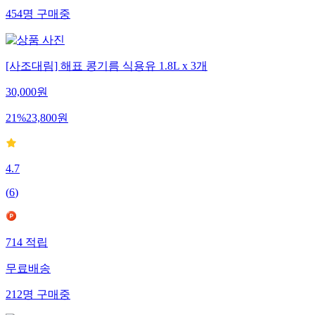
454
명
구매중
[사조대림] 해표 콩기름 식용유 1.8L x 3개
30,000
원
21
%
23,800
원
4.7
(
6
)
714
적립
무료배송
212
명
구매중