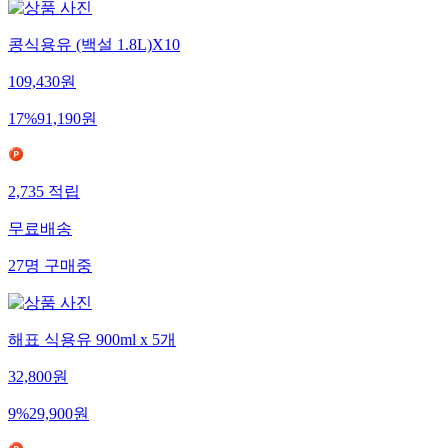
콩식용유 (백설 1.8L)X10
109,430
원
17
%
91,190
원
2,735
적립
무료배송
27
명
구매중
해표 식용유 900ml x 5개
32,800
원
9
%
29,900
원