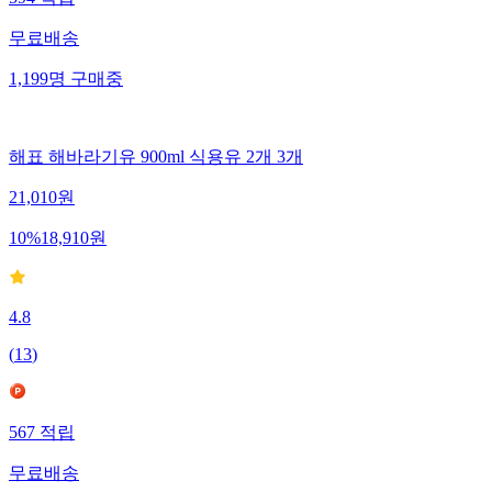
594
적립
무료배송
1,199
명
구매중
해표 해바라기유 900ml 식용유 2개 3개
21,010
원
10
%
18,910
원
4.8
(
13
)
567
적립
무료배송