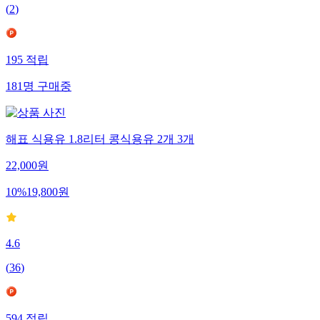
(
2
)
195
적립
181
명
구매중
해표 식용유 1.8리터 콩식용유 2개 3개
22,000
원
10
%
19,800
원
4.6
(
36
)