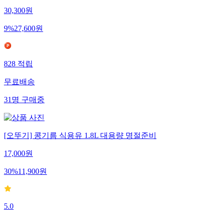
30,300
원
9
%
27,600
원
828
적립
무료배송
31
명
구매중
[오뚜기] 콩기름 식용유 1.8L 대용량 명절준비
17,000
원
30
%
11,900
원
5.0