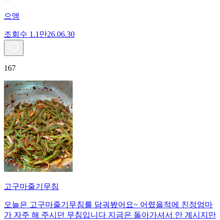
으앵
조회수
1.1만
26.06.30
167
고구마줄기무침
오늘은 고구마줄기무침를 담궈봤어요~ 어렸을적에 친정엄마
가 자주 해 주시던 무침입니다 지금은 돌아가셔서 안 계시지만