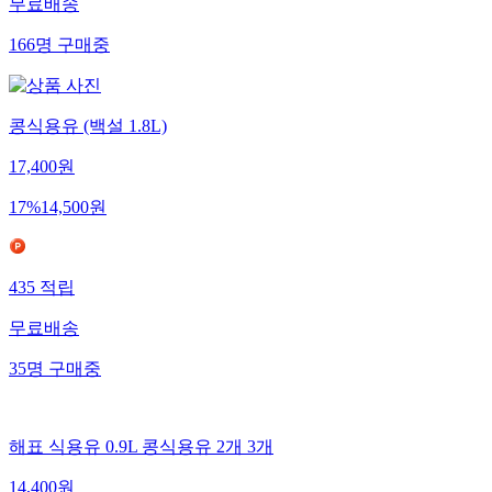
무료배송
166
명
구매중
콩식용유 (백설 1.8L)
17,400
원
17
%
14,500
원
435
적립
무료배송
35
명
구매중
해표 식용유 0.9L 콩식용유 2개 3개
14,400
원