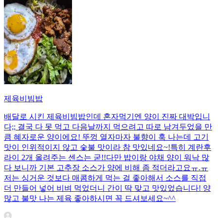
제육비빔밥
배달로 시킨 제육비빔밥인데 혼자먹기엔 양이 진짜 대박입니
다;; 결국 다 못 먹고 다음날까지 먹으려고 따로 남겨두었을 만
큼 혜자로운 양이에요! 뚜껑 열자마자 불향이 훅 나는데 고기
맛이 인위적이지 않고 숯불 맛이라 참 맛있네요~!특히 계란후
라이 2개 올려주는 센스는 굳!! ​다만 밥이랑 야채 양이 워낙 많
다 보니까 기본 고추장 소스가 양에 비해 좀 적더라고요ㅠ.ㅠ
저는 싱거운 것보다 매콤하게 먹는 걸 좋아해서 소스를 직접
더 만들어 넣어 비벼 먹었더니 간이 딱 맞고 맛있었습니다! 양
많고 불맛 나는 제육 좋아하시면 꼭 드셔보세요~^^