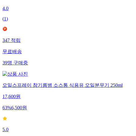
4.0
(
1
)
347
적립
무료배송
39
명
구매중
오일스프레이 참기름병 소스통 식용유 오일분무기 250ml
17,600
원
63
%
6,500
원
5.0