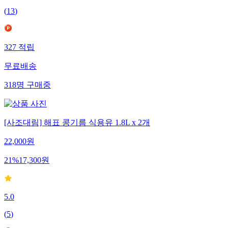
(
13
)
327
적립
무료배송
318
명
구매중
[사조대림] 해표 콩기름 식용유 1.8L x 2개
22,000
원
21
%
17,300
원
5.0
(
5
)