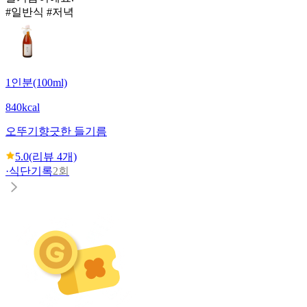
#일반식 #저녁
1인분(100ml)
840kcal
오뚜기
향긋한 들기름
5.0
(리뷰
4
개)
·
식단기록
2회