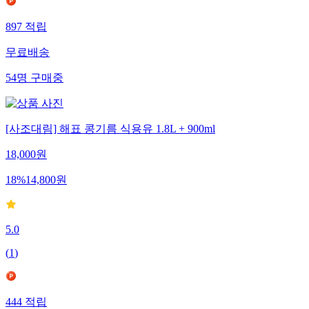
897
적립
무료배송
54
명
구매중
[사조대림] 해표 콩기름 식용유 1.8L + 900ml
18,000
원
18
%
14,800
원
5.0
(
1
)
444
적립