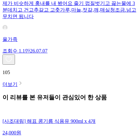
제가 비슷하게 훙내를 내 봤어요 줄기 껍질벗기고 끓는물에 3
분데치고 건고추갈고 고춧가루,마늘,젓갈,깨,매실청조금.넘고
무치면 됩니다
울가족
조회수
1.1만
26.07.07
105
더보기
이 리뷰를 본 유저들이 관심있어 한 상품
[사조대림] 해표 콩기름 식용유 900ml x 4개
24,000
원