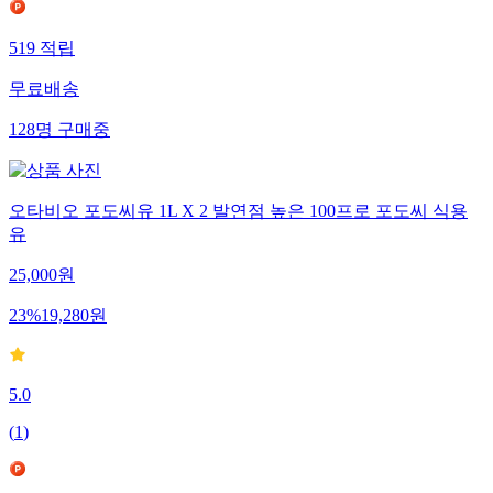
519
적립
무료배송
128
명
구매중
오타비오 포도씨유 1L X 2 발연점 높은 100프로 포도씨 식용
유
25,000
원
23
%
19,280
원
5.0
(
1
)