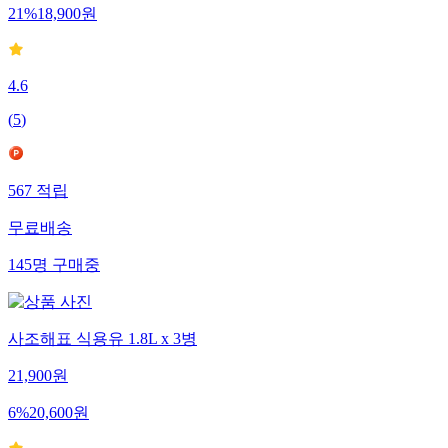
21
%
18,900
원
4.6
(
5
)
567
적립
무료배송
145
명
구매중
사조해표 식용유 1.8L x 3병
21,900
원
6
%
20,600
원