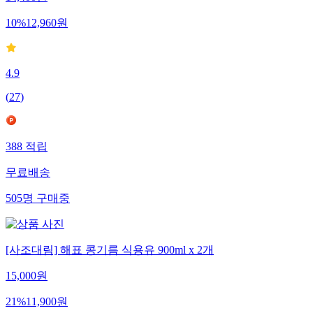
10
%
12,960
원
4.9
(
27
)
388
적립
무료배송
505
명
구매중
[사조대림] 해표 콩기름 식용유 900ml x 2개
15,000
원
21
%
11,900
원