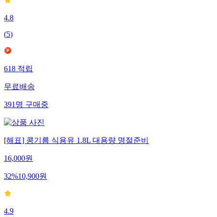
4.8
(
5
)
618
적립
무료배송
391
명
구매중
[해표] 콩기름 식용유 1.8L 대용량 명절준비
16,000
원
32
%
10,900
원
4.9