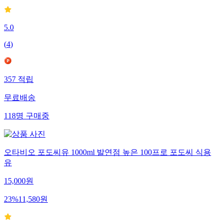
5.0
(
4
)
357
적립
무료배송
118
명
구매중
오타비오 포도씨유 1000ml 발연점 높은 100프로 포도씨 식용
유
15,000
원
23
%
11,580
원