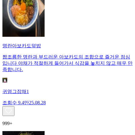
명란아보카도덮밥
짭조름한 명란과 부드러운 아보카도의 조합으로 즐거운 점심
입니다 야채가 적절하게 들어가서 식감을 놓치지 않고 매우 만
족합니다.
귀염그잡채1
조회수
9.4만
25.08.28
999+