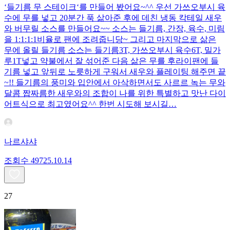
‘들기름 무 스테이크‘를 만들어 봤어요~^^ 우선 가쓰오부시 육
수에 무를 넣고 20분간 푹 삶아준 후에 데친 냉동 칵테일 새우
와 버무릴 소스를 만들어요~~ 소스는 들기름, 간장, 육수, 미림
을 1:1:1:1비율로 팬에 조려줍니당~ 그리고 마지막으로 삶은
무에 올릴 들기름 소스는 들기름3T, 가쓰오부시 육수6T, 밀가
루1T넣고 약불에서 잘 섞어준 다음 삶은 무를 후라이팬에 들
기름 넣고 앞뒤로 노릇하게 구워서 새우와 플레이팅 해주면 끝
~!! 들기름의 풍미와 입안에서 아삭하면서도 사르르 녹는 무와
달콤 짭짜름한 새우와의 조합이 나를 위한 특별하고 맛난 다이
어트식으로 최고였어요^^ 한번 시도해 보시길…
나르샤샤
조회수
497
25.10.14
27