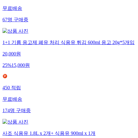
무료배송
67
명
구매중
1+1 기름 응고제 폐유 처리 식용유 튀김 600ml 응고 20g*5개입
20,000
원
25
%
15,000
원
450
적립
무료배송
174
명
구매중
사조 식용유 1.8L x 2개+ 식용유 900ml x 1개