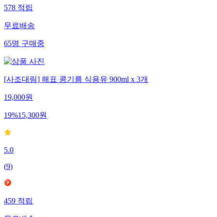
578
적립
무료배송
65
명
구매중
[사조대림] 해표 콩기름 식용유 900ml x 3개
19,000
원
19
%
15,300
원
5.0
(
9
)
459
적립