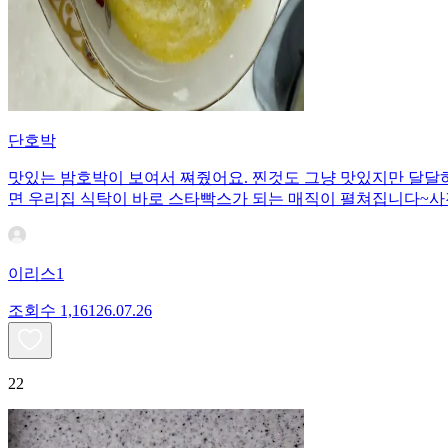
단호박
맛있는 밤호박이 보여서 쪄줬어요. 찐것도 그냥 맛있지만 달달하
면 우리집 식탁이 바로 스타빡스가 되는 매직이 펼쳐집니다~사
이리스1
조회수
1,161
26.07.26
22