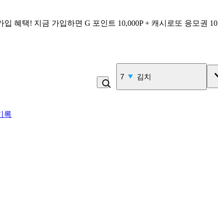
가입 혜택!
지금 가입하면
G 포인트 10,000P + 캐시로또 응모권 1
8
복숭아
기록