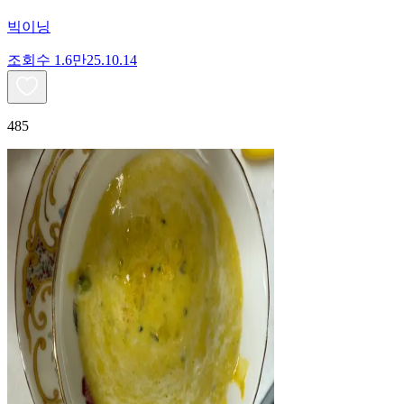
빅이닝
조회수
1.6만
25.10.14
485