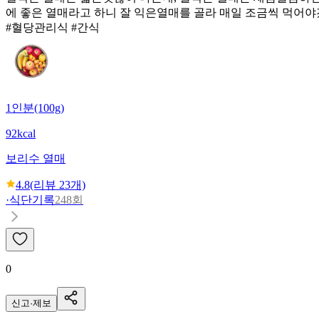
에 좋은 열매라고 하니 잘 익은열매를 골라 매일 조금씩 먹어야
#혈당관리식 #간식
1인분(100g)
92kcal
보리수 열매
4.8
(리뷰
23
개)
·
식단기록
248회
0
신고·제보