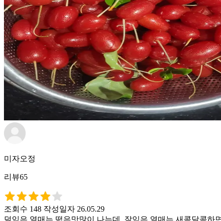
미자오정
리뷰65
조회수 148
작성일자 26.05.29
덜익은 열매는 떫은맛많이 나는데, 잘익은 열매는 새콤달콤하면서