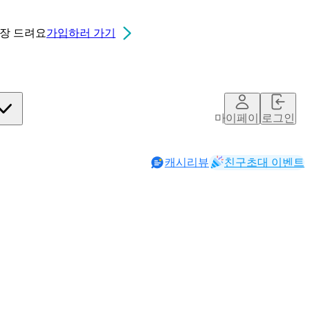
0장
드려요
가입하러 가기
마이페이지
로그인
캐시리뷰
친구초대 이벤트