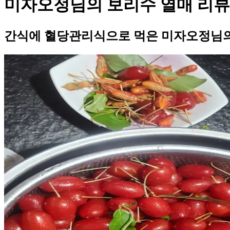
미자오정님의 보리수 열매 리뷰
간식에 혈당관리식으로 먹은 미자오정님의