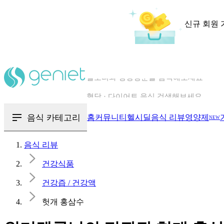
신규 회원 
칼로리와 영양성분을 검색해보세요
혈당 · 다이어트 음식 검색해보세요
음식 · 영양제 리뷰를 찾아보세요
음식 카테고리
홈
커뮤니티
헬시딜
음식 리뷰
영양제
NEW
음식 리뷰
건강식품
건강즙 / 건강액
헛개 홍삼수