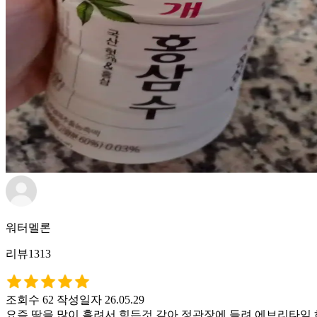
워터멜론
리뷰1313
조회수 62
작성일자 26.05.29
요즘 땀을 많이 흘려서 힘든것 같아 정관장에 들려 에브리타임 