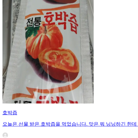
호박즙
오늘은 선물 받은 호박즙을 먹었습니다. 맛은 뭐 닝닝하긴 한데