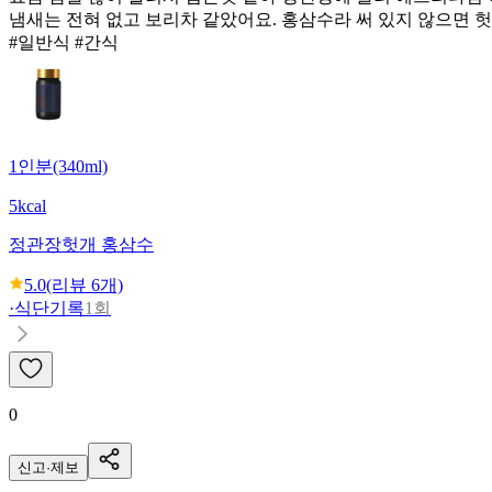
냄새는 전혀 없고 보리차 같았어요. 홍삼수라 써 있지 않으면 
#일반식 #간식
1인분(340ml)
5kcal
정관장
헛개 홍삼수
5.0
(리뷰
6
개)
·
식단기록
1회
0
신고·제보