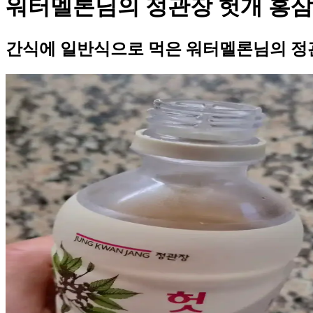
워터멜론님의 정관장 헛개 홍삼
간식에 일반식으로 먹은 워터멜론님의 정