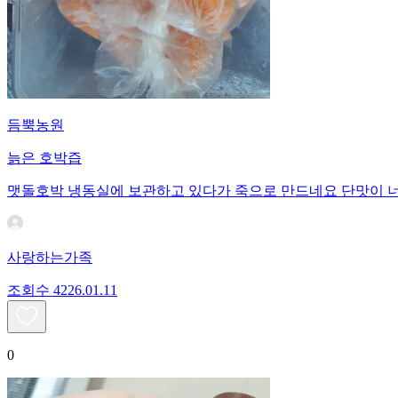
듬뿍농원
늙은 호박즙
맷돌호박 냉동실에 보관하고 있다가 죽으로 만드네요 단맛이 너
사랑하는가족
조회수
42
26.01.11
0