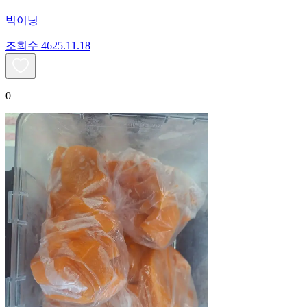
빅이닝
조회수
46
25.11.18
0