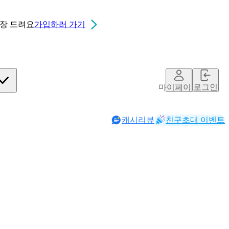
0장
드려요
가입하러 가기
마이페이지
로그인
캐시리뷰
친구초대 이벤트