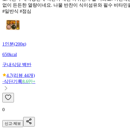
없이 든든한 열량이네요. 나물 반찬이 식이섬유와 필수 비타민을
#일반식 #점심
1인분(200g)
650kcal
구내식당 백반
4.7
(리뷰
44
개)
·
식단기록
8.6만+
0
신고·제보