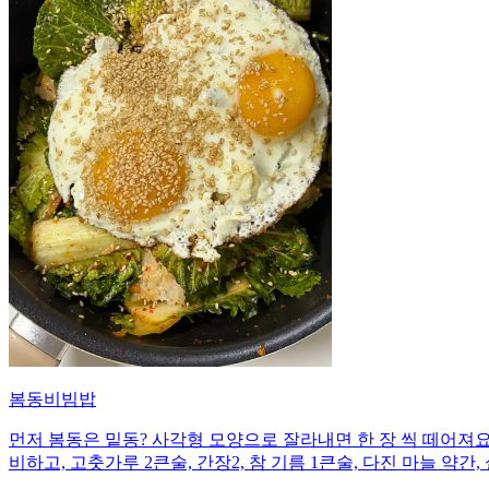
봄동비빔밥
먼저 봄동은 밑동? 사각형 모양으로 잘라내면 한 장 씩 떼어져요
비하고, 고춧가루 2큰술, 간장2, 참 기름 1큰술, 다진 마늘 약