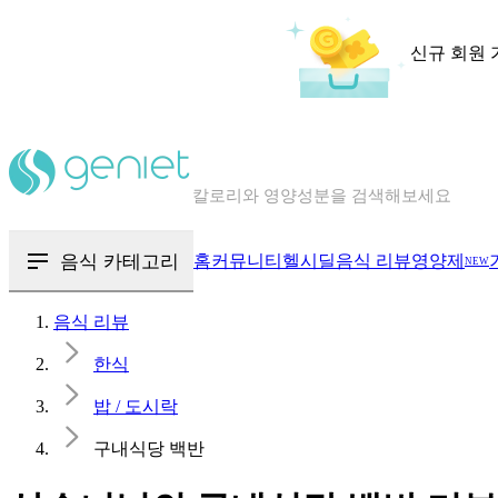
신규 회원 
칼로리와 영양성분을 검색해보세요
혈당 · 다이어트 음식 검색해보세요
음식 · 영양제 리뷰를 찾아보세요
음식 카테고리
홈
커뮤니티
헬시딜
음식 리뷰
영양제
NEW
음식 리뷰
한식
밥 / 도시락
구내식당 백반