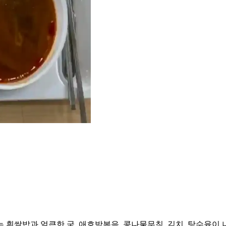
쌀밥과 얼큰한 국, 애호박볶음, 콩나물무침, 김치, 탕수육이 나왔네