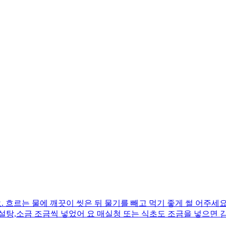
. 흐르는 물에 깨끗이 씻은 뒤 물기를 빼고 먹기 좋게 썰 어주세요
간, 설탕,소금 조금씩 넣었어 요 매실청 또는 식초도 조금을 넣으면