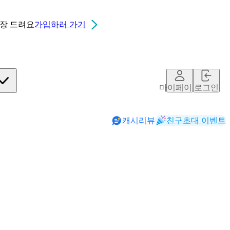
0장
드려요
가입하러 가기
마이페이지
로그인
캐시리뷰
친구초대 이벤트