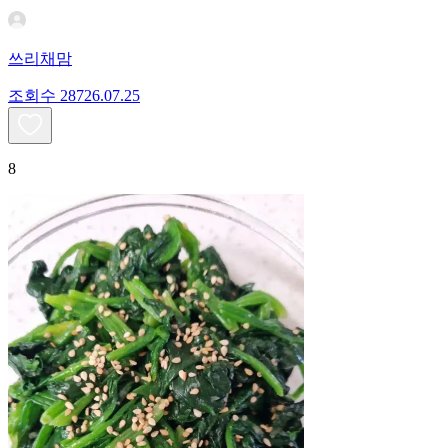
쓰리채맘
조회수
287
26.07.25
8