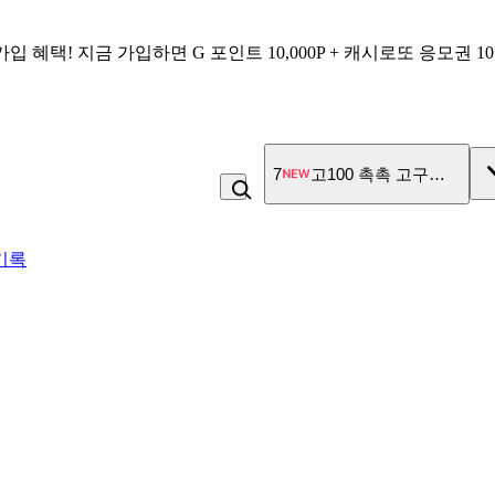
가입 혜택!
지금 가입하면
G 포인트 10,000P + 캐시로또 응모권 1
7
고100 촉촉 고구마 스틱
기록