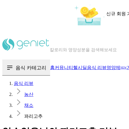
신규 회원 
칼로리와 영양성분을 검색해보세요
혈당 · 다이어트 음식 검색해보세요
음식 · 영양제 리뷰를 찾아보세요
음식 카테고리
홈
커뮤니티
헬시딜
음식 리뷰
영양제
NEW
음식 리뷰
농산
채소
꽈리고추