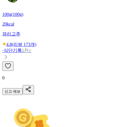
100g(100g)
20kcal
꽈리고추
4.8
(리뷰
173
개)
·
식단기록
1천+
0
신고·제보