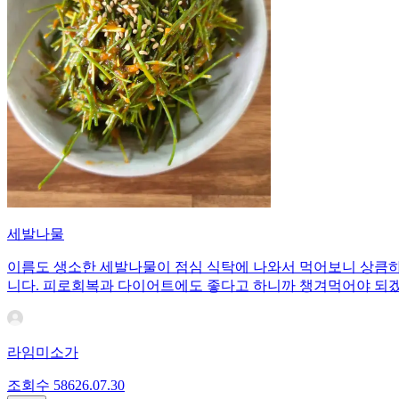
세발나물
이름도 생소한 세발나물이 점심 식탁에 나와서 먹어보니 상큼하
니다. 피로회복과 다이어트에도 좋다고 하니까 챙겨먹어야 되
라임미소가
조회수
586
26.07.30