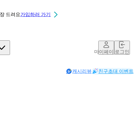
0장
드려요
가입하러 가기
마이페이지
로그인
캐시리뷰
친구초대 이벤트