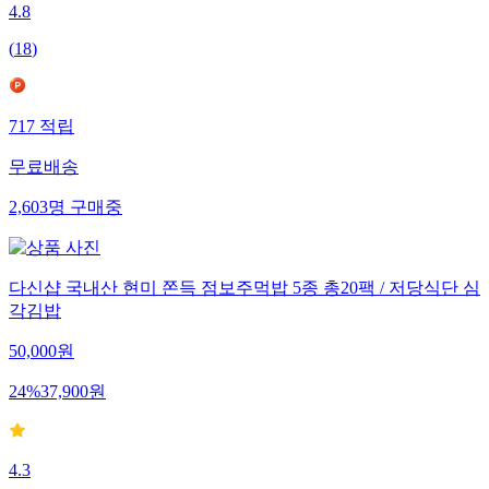
4.8
(
18
)
717
적립
무료배송
2,603
명
구매중
다신샵 국내산 현미 쫀득 점보주먹밥 5종 총20팩 / 저당식단 심
각김밥
50,000
원
24
%
37,900
원
4.3