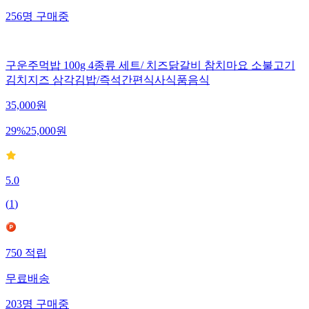
256
명
구매중
구운주먹밥 100g 4종류 세트/ 치즈닭갈비 참치마요 소불고기
김치지즈 삼각김밥/즉석간편식사식품음식
35,000
원
29
%
25,000
원
5.0
(
1
)
750
적립
무료배송