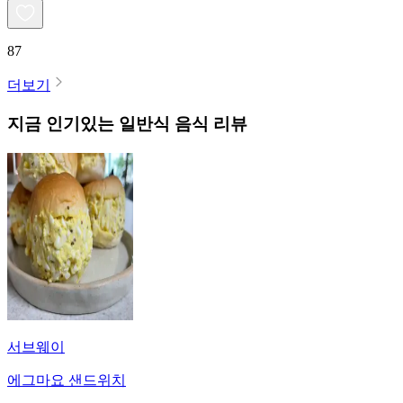
87
더보기
지금 인기있는
일반식
음식 리뷰
서브웨이
에그마요 샌드위치