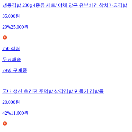
냉동김밥 230g 4종류 세트/ 야채 당근 유부비건 참치마요김밥
35,000
원
29
%
25,000
원
750
적립
무료배송
79
명
구매중
국내 생산 초간편 주먹밥 삼각김밥 만들기 김밥틀
20,000
원
42
%
11,600
원