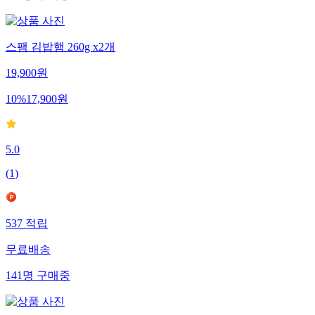
203
명
구매중
스팸 김밥햄 260g x2개
19,900
원
10
%
17,900
원
5.0
(
1
)
537
적립
무료배송
141
명
구매중