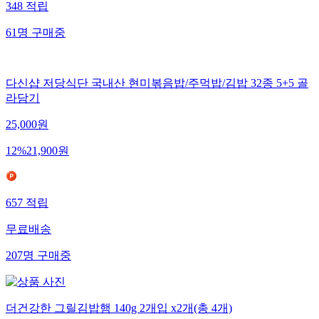
348
적립
61
명
구매중
다신샵 저당식단 국내산 현미볶음밥/주먹밥/김밥 32종 5+5 골
라담기
25,000
원
12
%
21,900
원
657
적립
무료배송
207
명
구매중
더건강한 그릴김밥햄 140g 2개입 x2개(총 4개)