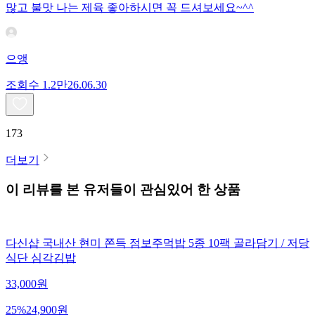
많고 불맛 나는 제육 좋아하시면 꼭 드셔보세요~^^
으앵
조회수
1.2만
26.06.30
173
더보기
이 리뷰를 본 유저들이 관심있어 한 상품
다신샵 국내산 현미 쫀득 점보주먹밥 5종 10팩 골라담기 / 저당
식단 심각김밥
33,000
원
25
%
24,900
원