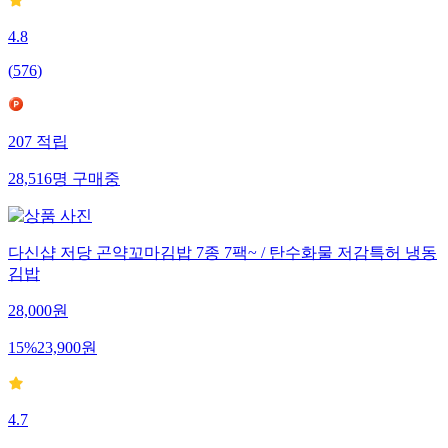
4.8
(
576
)
207
적립
28,516
명
구매중
다신샵 저당 곤약꼬마김밥 7종 7팩~ / 탄수화물 저감특허 냉동
김밥
28,000
원
15
%
23,900
원
4.7