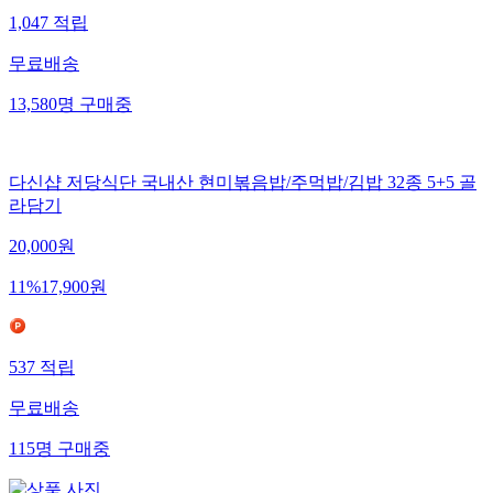
1,047
적립
무료배송
13,580
명
구매중
다신샵 저당식단 국내산 현미볶음밥/주먹밥/김밥 32종 5+5 골
라담기
20,000
원
11
%
17,900
원
537
적립
무료배송
115
명
구매중