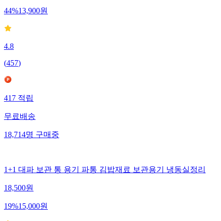
44
%
13,900
원
4.8
(
457
)
417
적립
무료배송
18,714
명
구매중
1+1 대파 보관 통 용기 파통 김밥재료 보관용기 냉동실정리
18,500
원
19
%
15,000
원