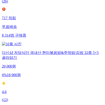
(
26
)
717
적립
무료배송
8,314
명
구매중
다신샵 저당식단 국내산 현미볶음밥&주먹밥/김밥 32종 5+5
골라담기
20,000
원
6
%
18,900
원
4.6
(
12
)