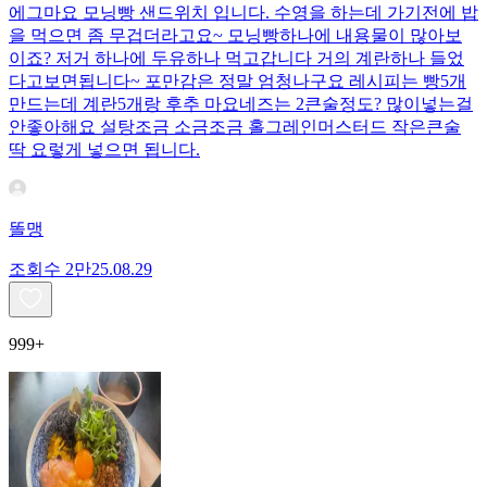
에그마요 모닝빵 샌드위치 입니다. 수영을 하는데 가기전에 밥
을 먹으면 좀 무겁더라고요~ 모닝빵하나에 내용물이 많아보
이죠? 저거 하나에 두유하나 먹고갑니다 거의 계란하나 들었
다고보면됩니다~ 포만감은 정말 엄청나구요 레시피는 빵5개
만드는데 계란5개랑 후추 마요네즈는 2큰술정도? 많이넣는걸
안좋아해요 설탕조금 소금조금 홀그레인머스터드 작은큰술
딱 요렇게 넣으면 됩니다.
똘맹
조회수
2만
25.08.29
999+