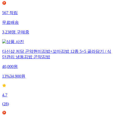
567
적립
무료배송
3,238
명
구매중
다신샵 저당 곤약현미김밥+꼬마김밥 12종 5+5 골라담기 / 식
단관리 냉동김밥 곤약김밥
40,000
원
13
%
34,900
원
4.7
(
28
)