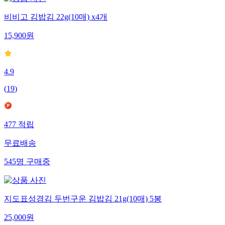
비비고 김밥김 22g(10매) x4개
15,900
원
4.9
(
19
)
477
적립
무료배송
545
명
구매중
지도표성경김 두번구운 김밥김 21g(10매) 5봉
25,000
원