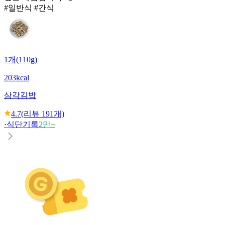
#일반식 #간식
1개(110g)
203kcal
삼각김밥
4.7
(리뷰
191
개)
·
식단기록
2만+