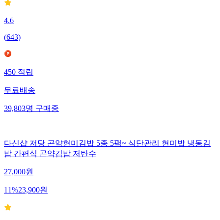
4.6
(
643
)
450
적립
무료배송
39,803
명
구매중
다신샵 저당 곤약현미김밥 5종 5팩~ 식단관리 현미밥 냉동김
밥 간편식 곤약김밥 저탄수
27,000
원
11
%
23,900
원