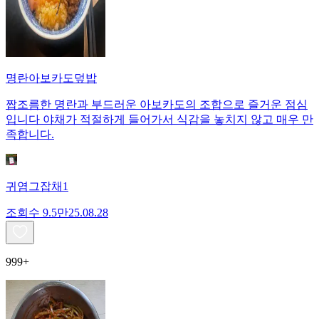
명란아보카도덮밥
짭조름한 명란과 부드러운 아보카도의 조합으로 즐거운 점심
입니다 야채가 적절하게 들어가서 식감을 놓치지 않고 매우 만
족합니다.
귀염그잡채1
조회수
9.5만
25.08.28
999+