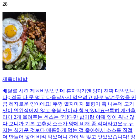
28
제육비빔밥
배달로 시킨 제육비빔밥인데 혼자먹기엔 양이 진짜 대박입니
다;; 결국 다 못 먹고 다음날까지 먹으려고 따로 남겨두었을 만
큼 혜자로운 양이에요! 뚜껑 열자마자 불향이 훅 나는데 고기
맛이 인위적이지 않고 숯불 맛이라 참 맛있네요~!특히 계란후
라이 2개 올려주는 센스는 굳!! ​다만 밥이랑 야채 양이 워낙 많
다 보니까 기본 고추장 소스가 양에 비해 좀 적더라고요ㅠ.ㅠ
저는 싱거운 것보다 매콤하게 먹는 걸 좋아해서 소스를 직접
더 만들어 넣어 비벼 먹었더니 간이 딱 맞고 맛있었습니다! 양