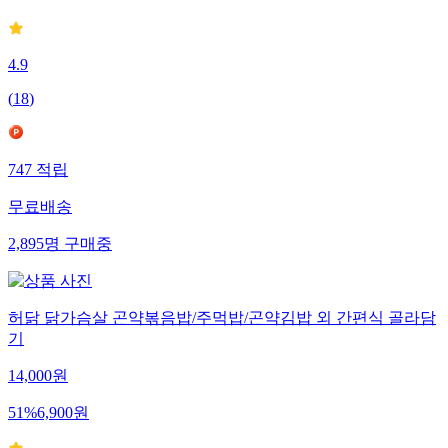
4.9
(
18
)
747
적립
무료배송
2,895
명
구매중
허닭 닭가슴살 곤약볶음밥/주먹밥/곤약김밥 외 간편식 골라담
기
14,000
원
51
%
6,900
원