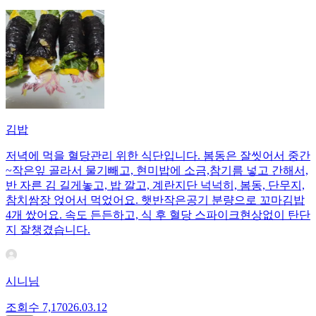
김밥
저녁에 먹을 혈당관리 위한 식단입니다. 봄동은 잘씻어서 중간
~작은잎 골라서 물기빼고, 현미밥에 소금,참기름 넣고 간해서,
반 자른 김 길게놓고, 밥 깔고, 계란지단 넉넉히, 봄동, 단무지,
참치쌈장 얹어서 먹었어요. 햇반작은공기 분량으로 꼬마김밥
4개 쌌어요. 속도 든든하고, 식 후 혈당 스파이크현상없이 탄단
지 잘챙겼습니다.
시니님
조회수
7,170
26.03.12