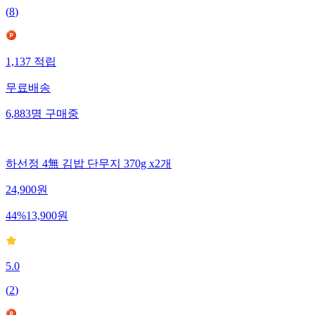
(
8
)
1,137
적립
무료배송
6,883
명
구매중
하선정 4無 김밥 단무지 370g x2개
24,900
원
44
%
13,900
원
5.0
(
2
)