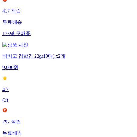
417
적립
무료배송
173
명
구매중
비비고 김밥김 22g(10매) x2개
9,900
원
4.7
(
3
)
297
적립
무료배송