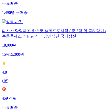
무료배송
1,496
명
구매중
다신샵 당일제조 한스푼 샐러드도시락 8종 3팩 외 골라담기 /
주문후제조 식단관리 직장인식단 국내생산
18,000
원
15
%
15,300
원
4.8
(
16
)
459
적립
무료배송