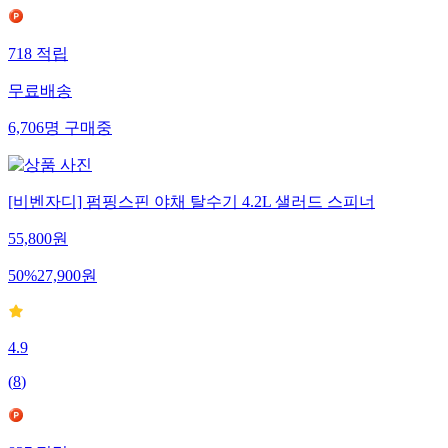
718
적립
무료배송
6,706
명
구매중
[비벤자디] 펌핑스핀 야채 탈수기 4.2L 샐러드 스피너
55,800
원
50
%
27,900
원
4.9
(
8
)