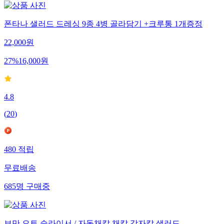
폰타나 샐러드 드레싱 9종 4병 골라담기 +크루통 1개증정
22,000
원
27
%
16,000
원
4.8
(
20
)
480
적립
무료배송
685
명
구매중