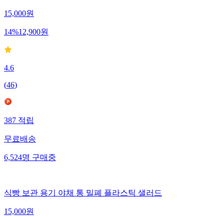
15,000
원
14
%
12,900
원
4.6
(
46
)
387
적립
무료배송
6,524
명
구매중
식빵 보관 용기 야채 통 밀폐 플라스틱 샐러드
15,000
원