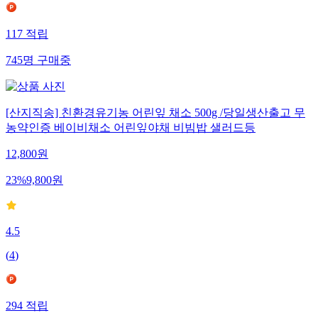
117
적립
745
명
구매중
[산지직송] 친환경유기농 어린잎 채소 500g /당일생산출고 무
농약인증 베이비채소 어린잎야채 비빔밥 샐러드등
12,800
원
23
%
9,800
원
4.5
(
4
)
294
적립