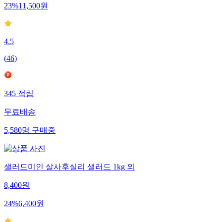
23
%
11,500
원
4.5
(
46
)
345
적립
무료배송
5,580
명
구매중
샐러드미인 살사후실리 샐러드 1kg 외
8,400
원
24
%
6,400
원