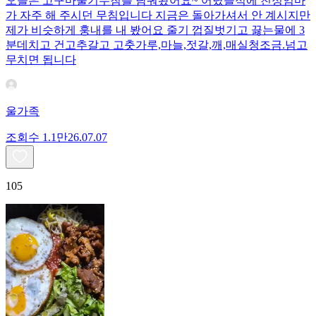
오늘은 고구마줄기무침를 담궈봤어요~ 어렸을적에 친정엄마
가 자주 해 주시던 무침입니다 지금은 돌아가셔서 안 계시지만
제가 비슷하게 훙내를 내 봤어요 줄기 껍질벗기고 끓는물에 3
분데치고 건고추갈고 고춧가루,마늘,젓갈,깨,매실청조금.넘고
무치면 됩니다
울가족
조회수
1.1만
26.07.07
105