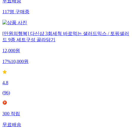
무료배송
117
명
구매중
[만원의행복] 다신샵 3회세척 바로먹는 샐러드믹스 / 토핑샐러
드 9종 세트구성 골라담기
12,000
원
17
%
10,000
원
4.8
(
96
)
300
적립
무료배송