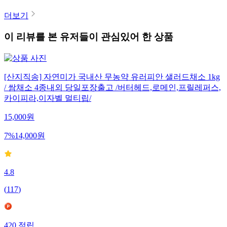
더보기
이 리뷰를 본 유저들이 관심있어 한 상품
[산지직송] 자연미가 국내산 무농약 유러피안 샐러드채소 1kg
/ 쌈채소 4종내외 당일포장출고 /버터헤드,로메인,프릴레퍼스,
카이피라,이자벨 멀티립/
15,000
원
7
%
14,000
원
4.8
(
117
)
420
적립