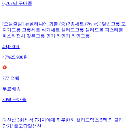
6,767
명
구매중
[오늘출발] 뉴폴라니에 귀볼 (중) 2종세트 (2type) / 덮밥그릇 도
자기그릇 그릇세트 식기세트 샐러드그릇 샐러드볼 파스타볼
파스타접시 깊은그릇 면기 라면기 라면그릇
49,000
원
47
%
25,900
원
777
적립
무료배송
30
명
구매중
다신샵 3회세척 7가지야채 하루한끼 샐러드믹스 5팩 외 골라
담기/ 출고당일생산