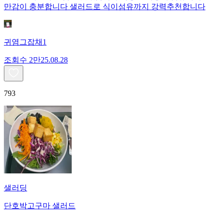
만감이 충분합니다 샐러드로 식이섬유까지 강력추천합니다
귀염그잡채1
조회수
2만
25.08.28
793
샐러딩
단호박고구마 샐러드