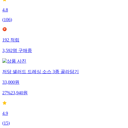
4.8
(
106
)
192
적립
3,592
명
구매중
저당 샐러드 드레싱 소스 3종 골라담기
33,000
원
27
%
23,940
원
4.9
(
15
)