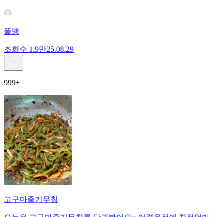
똘맹
조회수
1.9만
25.08.29
999+
고구마줄기무침