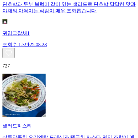
단호박과 두부 블럭이 같이 있는 샐러드로 단호박 달달한 맛과
야채의 아싹이는 식감이 매우 조화롭습니다.
귀염그잡채1
조회수
1.3만
25.08.28
727
샐러드파스타
상큼달콤한 오리엔탈 드레싱과 탱글한 파스타 면의 조합이 예