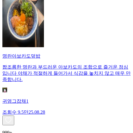
명란아보카도덮밥
짭조름한 명란과 부드러운 아보카도의 조합으로 즐거운 점심
입니다 야채가 적절하게 들어가서 식감을 놓치지 않고 매우 만
족합니다.
귀염그잡채1
조회수
9.5만
25.08.28
999+