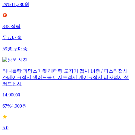
29
%
11,280
원
338
적립
무료배송
59
명
구매중
티니블랑 파밍스마켓 래터링 도자기 접시 14종 / 파스타접시
스테이크접시 샐러드볼 디저트접시 케이크접시 피자접시 샐
러드접시
14,900
원
67
%
4,900
원
5.0