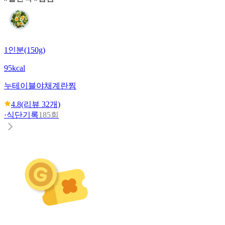
1인분(150g)
95kcal
누테이블
야채계란찜
4.8
(리뷰
32
개)
·
식단기록
185회