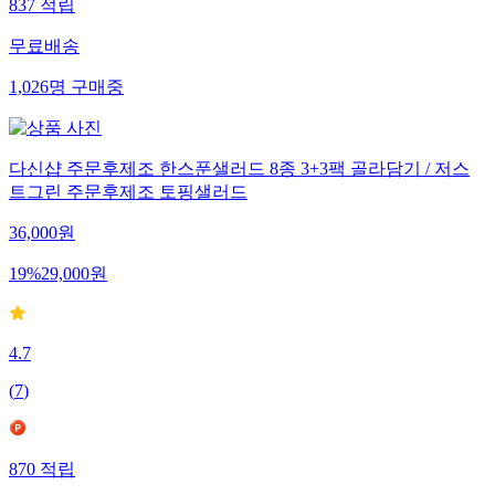
837
적립
무료배송
1,026
명
구매중
다신샵 주문후제조 한스푼샐러드 8종 3+3팩 골라담기 / 저스
트그린 주문후제조 토핑샐러드
36,000
원
19
%
29,000
원
4.7
(
7
)
870
적립