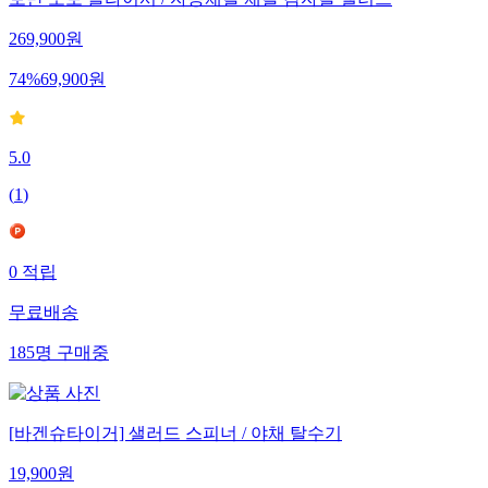
보만 오토 슬라이서 / 자동채칼 채칼 감자칼 샐러드
269,900
원
74
%
69,900
원
5.0
(
1
)
0
적립
무료배송
185
명
구매중
[바겐슈타이거] 샐러드 스피너 / 야채 탈수기
19,900
원