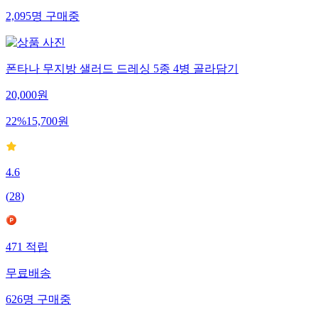
2,095
명
구매중
폰타나 무지방 샐러드 드레싱 5종 4병 골라담기
20,000
원
22
%
15,700
원
4.6
(
28
)
471
적립
무료배송
626
명
구매중