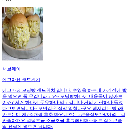
서브웨이
에그마요 샌드위치
에그마요 모닝빵 샌드위치 입니다. 수영을 하는데 가기전에 밥
을 먹으면 좀 무겁더라고요~ 모닝빵하나에 내용물이 많아보
이죠? 저거 하나에 두유하나 먹고갑니다 거의 계란하나 들었
다고보면됩니다~ 포만감은 정말 엄청나구요 레시피는 빵5개
만드는데 계란5개랑 후추 마요네즈는 2큰술정도? 많이넣는걸
안좋아해요 설탕조금 소금조금 홀그레인머스터드 작은큰술
딱 요렇게 넣으면 됩니다.