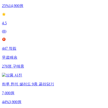
25
%
14,900
원
4.5
(
8
)
447
적립
무료배송
276
명
구매중
하루 한끼 샐러드 9종 골라담기
7,000
원
44
%
3,900
원