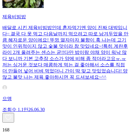
제육비빔밥
배달로 시킨 제육비빔밥인데 혼자먹기엔 양이 진짜 대박입니
다;; 결국 다 못 먹고 다음날까지 먹으려고 따로 남겨두었을 만
큼 혜자로운 양이에요! 뚜껑 열자마자 불향이 훅 나는데 고기
맛이 인위적이지 않고 숯불 맛이라 참 맛있네요~!특히 계란후
라이 2개 올려주는 센스는 굳!! ​다만 밥이랑 야채 양이 워낙 많
다 보니까 기본 고추장 소스가 양에 비해 좀 적더라고요ㅠ.ㅠ
저는 싱거운 것보다 매콤하게 먹는 걸 좋아해서 소스를 직접
더 만들어 넣어 비벼 먹었더니 간이 딱 맞고 맛있었습니다! 양
많고 불맛 나는 제육 좋아하시면 꼭 드셔보세요~^^
으앵
조회수
1.1만
26.06.30
168