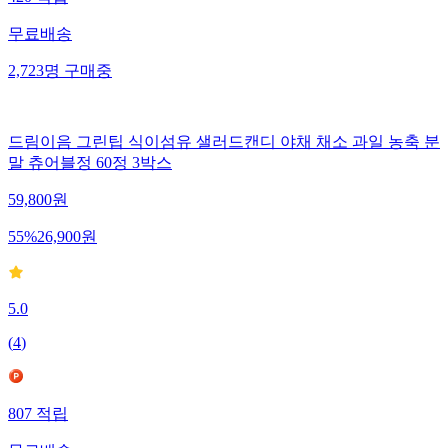
무료배송
2,723
명
구매중
드림이음 그린팁 식이섬유 샐러드캔디 야채 채소 과일 농축 분
말 츄어블정 60정 3박스
59,800
원
55
%
26,900
원
5.0
(
4
)
807
적립