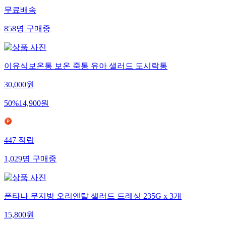
무료배송
858
명
구매중
이유식보온통 보온 죽통 유아 샐러드 도시락통
30,000
원
50
%
14,900
원
447
적립
1,029
명
구매중
폰타나 무지방 오리엔탈 샐러드 드레싱 235G x 3개
15,800
원