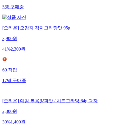
5
명
구매중
[오리온] 오감자 감자그라탕맛 95g
3,900
원
41
%
2,300
원
69
적립
17
명
구매중
[오리온] 예감 볶음양파맛 / 치즈그라탕 64g 과자
2,300
원
39
%
1,400
원