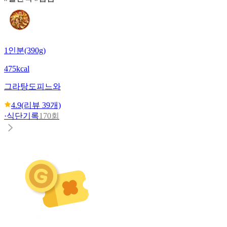
1인분(390g)
475kcal
그라탕도피느와
4.9
(리뷰
39
개)
·
식단기록
170회