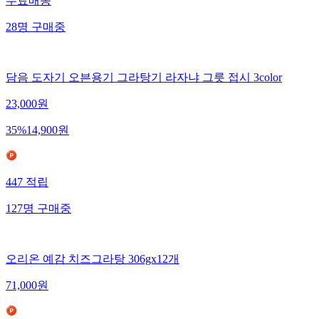
무료배송
28
명
구매중
담음 도자기 오븐용기 그라탕기 라자냐 그릇 접시 3color
23,000
원
35
%
14,900
원
447
적립
127
명
구매중
오리온 예감 치즈그라탕 306gx12개
71,000
원