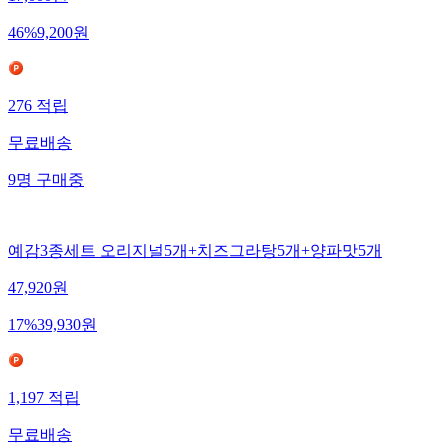
46
%
9,200
원
276
적립
무료배송
9
명
구매중
예감3종세트 오리지널5개+치즈그라탕5개+양파맛5개
47,920
원
17
%
39,930
원
1,197
적립
무료배송