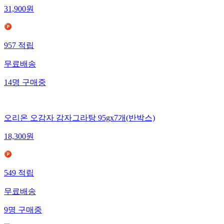
31,900
원
957
적립
무료배송
14
명
구매중
오리온 오감자 감자그라탕 95gx7개(반박스)
18,300
원
549
적립
무료배송
9
명
구매중