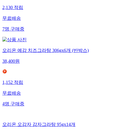
2,130
적립
무료배송
7
명
구매중
오리온 예감 치즈그라탕 306gx6개 (반박스)
38,400
원
1,152
적립
무료배송
4
명
구매중
오리온 오감자 감자그라탕 95gx14개