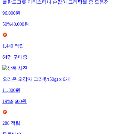
폴란드그릇 아티스티나 손잡이 그라탕볼 중 모음전
96,000
원
50
%
48,000
원
1,440
적립
64
명
구매중
오리온 오감자 그라탕(50g) x 6개
11,800
원
19
%
9,600
원
288
적립