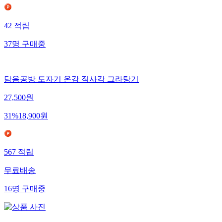
42
적립
37
명
구매중
담음공방 도자기 온감 직사각 그라탕기
27,500
원
31
%
18,900
원
567
적립
무료배송
16
명
구매중