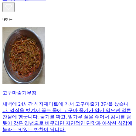
999+
고구마줄기무침
새벽에 24시간 식자재마트에 가서 고구마줄기 3단을 샀습니
다. 껍질을 벗겨서 끓는 물에 고구마 줄기가 약간 익으면 얼른
찬물에 헹굽니다. 물기를 짜고, 밀가루 풀을 쑤어서 김치를 담
듯이 갖은 양념으로 버무리면 자연적인 단맛과 아삭한 식감에
놀라는 맛있는 반찬이 됩니다.