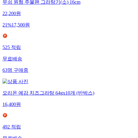
무쇠 원형 주물팬 그라탕기(소) 16cm
22,200
원
21
%
17,500
원
525
적립
무료배송
63
명
구매중
오리온 예감 치즈그라탕 64gx10개 (반박스)
16,400
원
492
적립