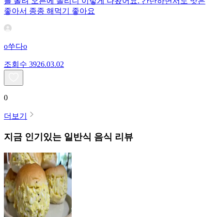
를 올려 오븐에 돌리니 이렇게 나왔어요. 간단하면서도 맛은
좋아서 종종 해먹기 좋아요
o쑤다o
조회수
39
26.03.02
0
더보기
지금 인기있는
일반식
음식 리뷰