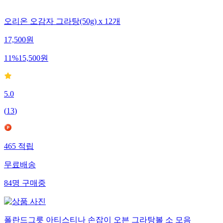
오리온 오감자 그라탕(50g) x 12개
17,500
원
11
%
15,500
원
5.0
(
13
)
465
적립
무료배송
84
명
구매중
폴란드그릇 아티스티나 손잡이 오븐 그라탕볼 소 모음