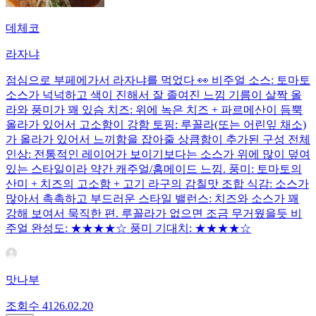
데체코
라자냐
점심으로 부페에가서 라자냐를 먹었다 👀 비주얼 소스: 토마토
소스가 넉넉하고 색이 진해서 잘 졸여진 느낌 기름이 살짝 올
라와 풍미가 꽤 있슴 치즈: 위에 녹은 치즈 + 파르메산이 듬뿍
올라가 있어서 고소함이 강함 토핑: 루꼴라(또는 어린잎 채소)
가 올라가 있어서 느끼함을 잡아줄 상큼함이 추가된 구성 전체
인상: 전통적인 레이어가 보이기보다는 소스가 위에 많이 덮여
있는 스타일이라 약간 캐주얼/홈메이드 느낌. 풍미: 토마토의
산미 + 치즈의 고소함 + 고기 라구의 감칠맛 조합 식감: 소스가
많아서 촉촉하고 부드러운 스타일 밸런스: 치즈와 소스가 꽤
강해 보여서 묵직한 편. 루꼴라가 없으면 조금 무거웠을듯 비
주얼 완성도: ★★★★☆ 풍미 기대치: ★★★★☆
맛나부
조회수
41
26.02.20