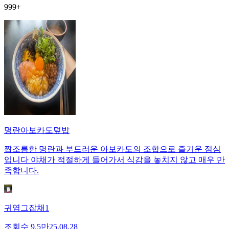
999+
명란아보카도덮밥
짭조름한 명란과 부드러운 아보카도의 조합으로 즐거운 점심
입니다 야채가 적절하게 들어가서 식감을 놓치지 않고 매우 만
족합니다.
귀염그잡채1
조회수
9.5만
25.08.28