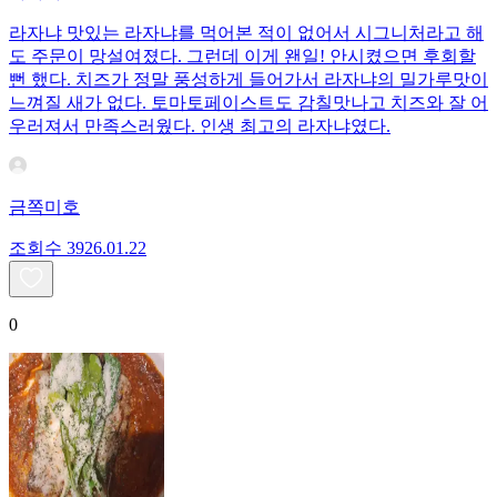
라자냐 맛있는 라자냐를 먹어본 적이 없어서 시그니처라고 해
도 주문이 망설여졌다. 그런데 이게 왠일! 안시켰으면 후회할
뻔 했다. 치즈가 정말 풍성하게 들어가서 라자냐의 밀가루맛이
느껴질 새가 없다. 토마토페이스트도 감칠맛나고 치즈와 잘 어
우러져서 만족스러웠다. 인생 최고의 라자냐였다.
금쪽미호
조회수
39
26.01.22
0