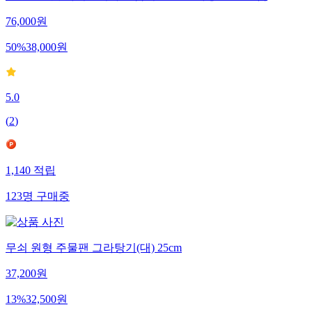
76,000
원
50
%
38,000
원
5.0
(
2
)
1,140
적립
123
명
구매중
무쇠 원형 주물팬 그라탕기(대) 25cm
37,200
원
13
%
32,500
원