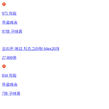
975
적립
무료배송
97
명
구매중
오리온 예감 치즈그라탕 64gx20개
27,800
원
834
적립
무료배송
7
명
구매중