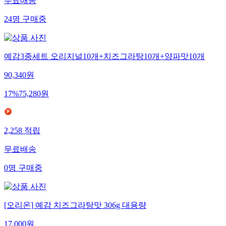
무료배송
24
명
구매중
예감3종세트 오리지널10개+치즈그라탕10개+양파맛10개
90,340
원
17
%
75,280
원
2,258
적립
무료배송
0
명
구매중
[오리온] 예감 치즈그라탕맛 306g 대용량
17,000
원