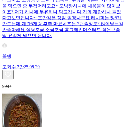
을 먹으면 좀 무겁더라고요~ 모닝빵하나에 내용물이 많아보
이죠? 저거 하나에 두유하나 먹고갑니다 거의 계란하나 들었
다고보면됩니다~ 포만감은 정말 엄청나구요 레시피는 빵5개
만드는데 계란5개랑 후추 마요네즈는 2큰술정도? 많이넣는걸
안좋아해요 설탕조금 소금조금 홀그레인머스터드 작은큰술
딱 요렇게 넣으면 됩니다.
똘맹
조회수
2만
25.08.29
999+