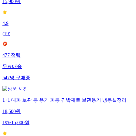
15,900
원
4.9
(
19
)
477
적립
무료배송
547
명
구매중
1+1 대파 보관 통 용기 파통 김밥재료 보관용기 냉동실정리
18,500
원
19
%
15,000
원