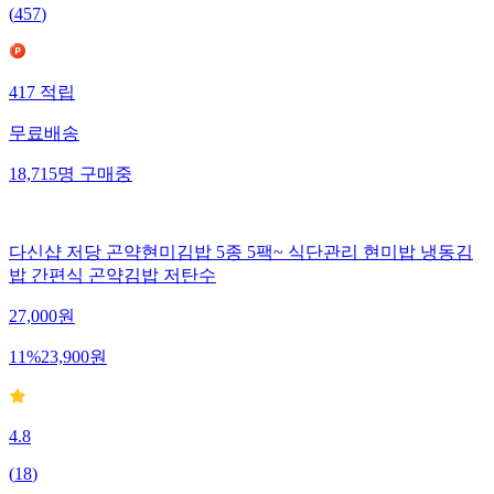
(
457
)
417
적립
무료배송
18,715
명
구매중
다신샵 저당 곤약현미김밥 5종 5팩~ 식단관리 현미밥 냉동김
밥 간편식 곤약김밥 저탄수
27,000
원
11
%
23,900
원
4.8
(
18
)