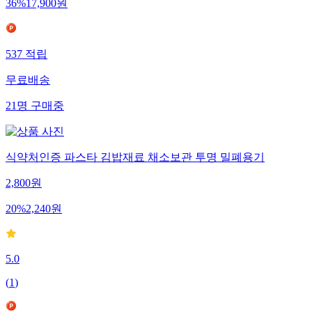
36
%
17,900
원
537
적립
무료배송
21
명
구매중
식약처인증 파스타 김밥재료 채소보관 투명 밀폐용기
2,800
원
20
%
2,240
원
5.0
(
1
)