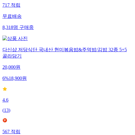
717
적립
무료배송
8,318
명
구매중
다신샵 저당식단 국내산 현미볶음밥&주먹밥/김밥 32종 5+5
골라담기
20,000
원
6
%
18,900
원
4.6
(
13
)
567
적립