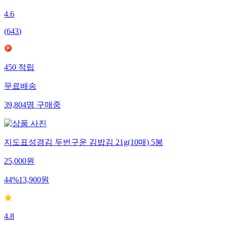
4.6
(
643
)
450
적립
무료배송
39,804
명
구매중
지도표성경김 두번구운 김밥김 21g(10매) 5봉
25,000
원
44
%
13,900
원
4.8