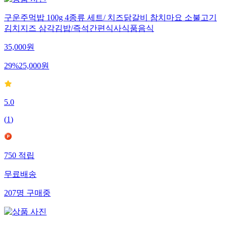
구운주먹밥 100g 4종류 세트/ 치즈닭갈비 참치마요 소불고기
김치지즈 삼각김밥/즉석간편식사식품음식
35,000
원
29
%
25,000
원
5.0
(
1
)
750
적립
무료배송
207
명
구매중