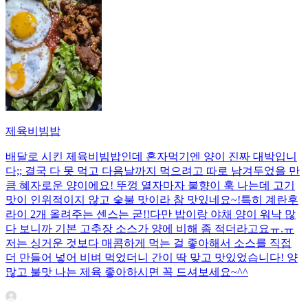
제육비빔밥
배달로 시킨 제육비빔밥인데 혼자먹기엔 양이 진짜 대박입니
다;; 결국 다 못 먹고 다음날까지 먹으려고 따로 남겨두었을 만
큼 혜자로운 양이에요! 뚜껑 열자마자 불향이 훅 나는데 고기
맛이 인위적이지 않고 숯불 맛이라 참 맛있네요~!특히 계란후
라이 2개 올려주는 센스는 굳!! ​다만 밥이랑 야채 양이 워낙 많
다 보니까 기본 고추장 소스가 양에 비해 좀 적더라고요ㅠ.ㅠ
저는 싱거운 것보다 매콤하게 먹는 걸 좋아해서 소스를 직접
더 만들어 넣어 비벼 먹었더니 간이 딱 맞고 맛있었습니다! 양
많고 불맛 나는 제육 좋아하시면 꼭 드셔보세요~^^