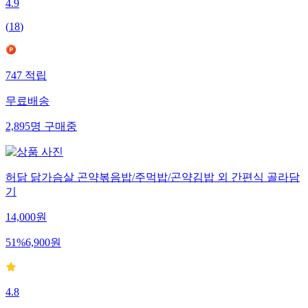
4.9
(
18
)
747
적립
무료배송
2,895
명
구매중
허닭 닭가슴살 곤약볶음밥/주먹밥/곤약김밥 외 간편식 골라담
기
14,000
원
51
%
6,900
원
4.8