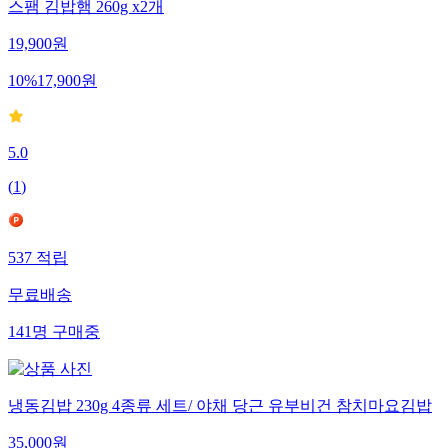
스팸 김밥햄 260g x2개
19,900
원
10
%
17,900
원
5.0
(
1
)
537
적립
무료배송
141
명
구매중
냉동김밥 230g 4종류 세트/ 야채 당근 유부비건 참치마요김밥
35,000
원