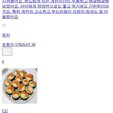
시켜봤어요. 부드럽게 익은 계란지단이 두툼하고 탱글탱글해
보였어요. 아이에게 영양면으로도 좋고 먹기에도 간편하더라
구요. 특히 계란의 고소하고 부드러움이 김밥의 밥과도 잘 어
울렸어요
쥬진
조회수
578
26.07.30
9
CU