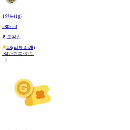
1인분(1g)
280kcal
키토김밥
4.9
(리뷰
45
개)
·
식단기록
387회