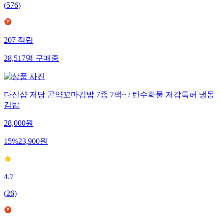
(
576
)
207
적립
28,517
명
구매중
다신샵 저당 곤약꼬마김밥 7종 7팩~ / 탄수화물 저감특허 냉동
김밥
28,000
원
15
%
23,900
원
4.7
(
26
)