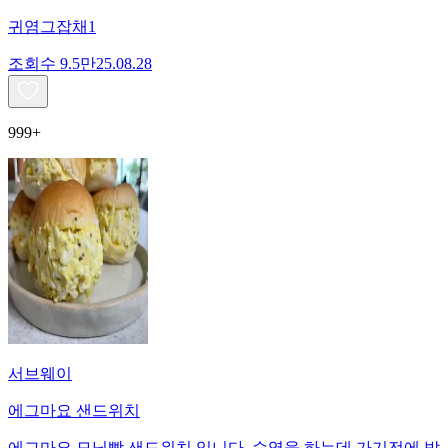
귀염그잡채1
조회수
9.5만
25.08.28
999+
서브웨이
에그마요 샌드위치
에그마요 모닝빵 샌드위치 입니다. 수영을 하는데 가기전에 밥