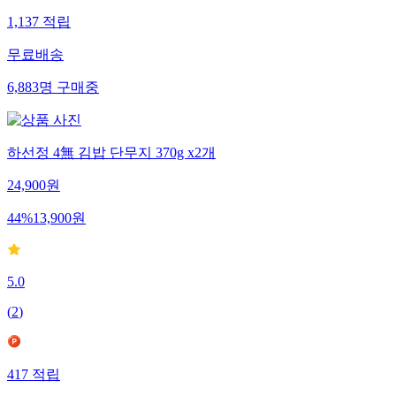
1,137
적립
무료배송
6,883
명
구매중
하선정 4無 김밥 단무지 370g x2개
24,900
원
44
%
13,900
원
5.0
(
2
)
417
적립