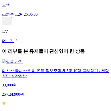
으앵
조회수
1.2만
26.06.30
177
더보기
이 리뷰를 본 유저들이 관심있어 한 상품
다신샵 국내산 현미 쫀득 점보주먹밥 5종 10팩 골라담기 / 저당
식단 심각김밥
33,000
원
25
%
24,900
원