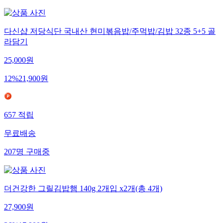
다신샵 저당식단 국내산 현미볶음밥/주먹밥/김밥 32종 5+5 골
라담기
25,000
원
12
%
21,900
원
657
적립
무료배송
207
명
구매중
더건강한 그릴김밥햄 140g 2개입 x2개(총 4개)
27,900
원