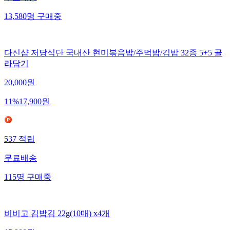
13,580
명
구매중
다신샵 저당식단 국내산 현미볶음밥/주먹밥/김밥 32종 5+5 골
라담기
20,000
원
11
%
17,900
원
537
적립
무료배송
115
명
구매중
비비고 김밥김 22g(10매) x4개