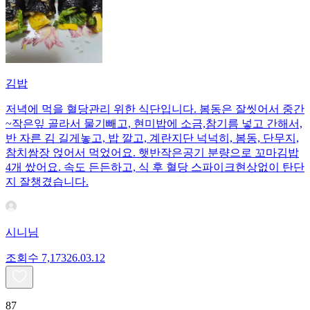
김밥
저녁에 먹을 혈당관리 위한 식단입니다. 봄동은 잘씻어서 중간
~작은잎 골라서 물기빼고, 현미밥에 소금,참기름 넣고 간해서,
반 자른 김 길게놓고, 밥 깔고, 계란지단 넉넉히, 봄동, 단무지,
참치쌈장 얹어서 먹었어요. 햇반작은공기 분량으로 꼬마김밥
4개 쌌어요. 속도 든든하고, 식 후 혈당 스파이크현상없이 탄단
지 잘챙겼습니다.
시니님
조회수
7,173
26.03.12
87