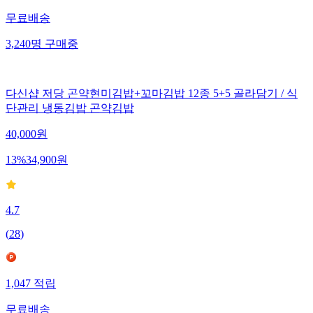
무료배송
3,240
명
구매중
다신샵 저당 곤약현미김밥+꼬마김밥 12종 5+5 골라담기 / 식
단관리 냉동김밥 곤약김밥
40,000
원
13
%
34,900
원
4.7
(
28
)
1,047
적립
무료배송