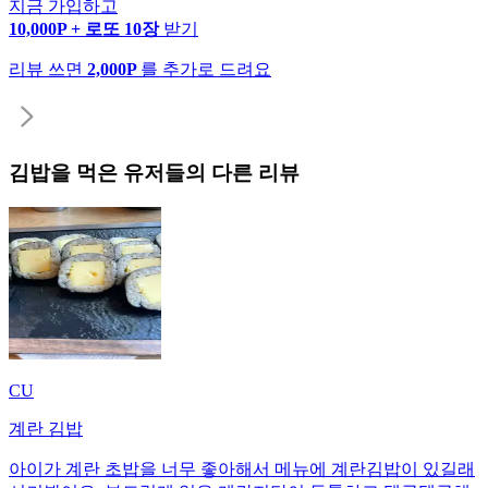
지금 가입하고
10,000P + 로또 10장
받기
리뷰 쓰면
2,000P
를 추가로 드려요
김밥
을 먹은 유저들의 다른 리뷰
CU
계란 김밥
아이가 계란 초밥을 너무 좋아해서 메뉴에 계란김밥이 있길래