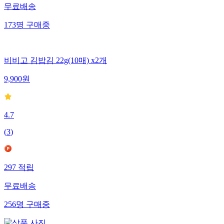
무료배송
173
명
구매중
비비고 김밥김 22g(10매) x2개
9,900
원
4.7
(
3
)
297
적립
무료배송
256
명
구매중