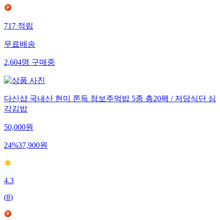
717
적립
무료배송
2,604
명
구매중
다신샵 국내산 현미 쫀득 점보주먹밥 5종 총20팩 / 저당식단 심
각김밥
50,000
원
24
%
37,900
원
4.3
(
8
)