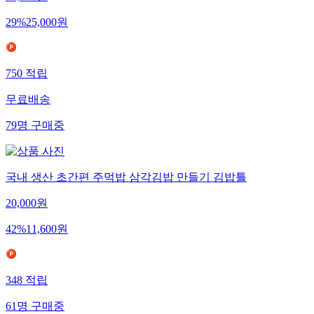
29
%
25,000
원
750
적립
무료배송
79
명
구매중
국내 생산 초간편 주먹밥 삼각김밥 만들기 김밥틀
20,000
원
42
%
11,600
원
348
적립
61
명
구매중