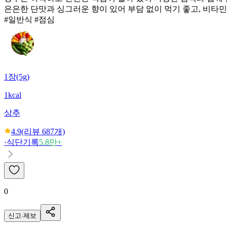
은은한 단맛과 싱그러운 향이 있어 부담 없이 먹기 좋고, 비타
#일반식 #점심
1장(5g)
1kcal
상추
4.9
(리뷰
687
개)
·
식단기록
5.8만+
0
신고·제보