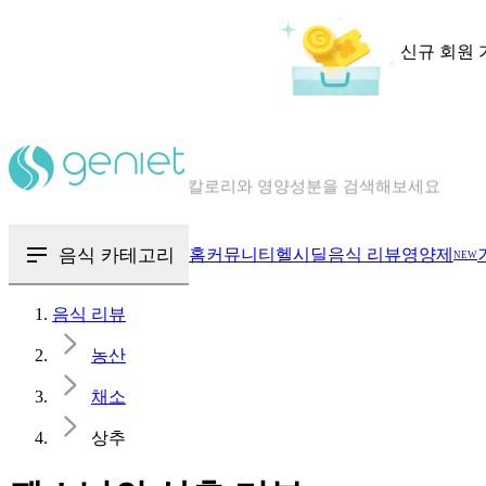
신규 회원 
칼로리와 영양성분을 검색해보세요
혈당 · 다이어트 음식 검색해보세요
음식 · 영양제 리뷰를 찾아보세요
음식 카테고리
홈
커뮤니티
헬시딜
음식 리뷰
영양제
NEW
음식 리뷰
농산
채소
상추