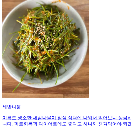
세발나물
이름도 생소한 세발나물이 점심 식탁에 나와서 먹어보니 상큼하
니다. 피로회복과 다이어트에도 좋다고 하니까 챙겨먹어야 되