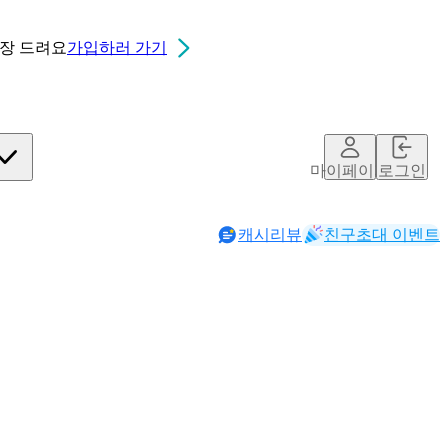
0장
드려요
가입하러 가기
마이페이지
로그인
캐시리뷰
친구초대 이벤트