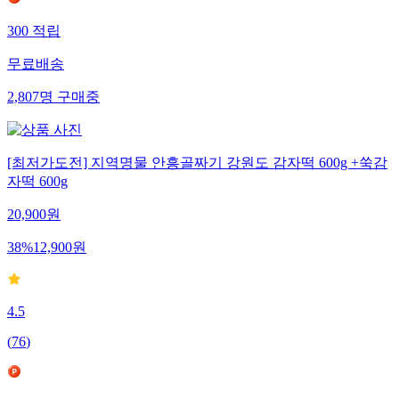
300
적립
무료배송
2,807
명
구매중
[최저가도전] 지역명물 안흥골짜기 강원도 감자떡 600g +쑥감
자떡 600g
20,900
원
38
%
12,900
원
4.5
(
76
)