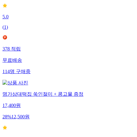
5.0
(
1
)
378
적립
무료배송
114
명
구매중
명가삼대떡집 쑥인절미 + 콩고물 증정
17,400
원
28
%
12,500
원