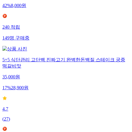
42
%
8,000
원
240
적립
149
명
구매중
5+5 식단관리 고단백 진짜고기 완벽한돈백질 스테이크 궁중
떡갈비맛
35,000
원
17
%
28,900
원
4.7
(
27
)