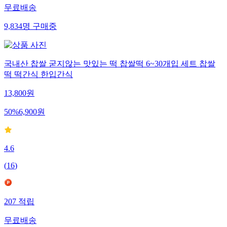
무료배송
9,834
명
구매중
국내산 찹쌀 굳지않는 맛있는 떡 찹쌀떡 6~30개입 세트 찹쌀
떡 떡간식 한입간식
13,800
원
50
%
6,900
원
4.6
(
16
)
207
적립
무료배송