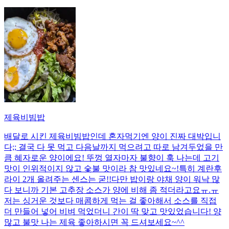
제육비빔밥
배달로 시킨 제육비빔밥인데 혼자먹기엔 양이 진짜 대박입니
다;; 결국 다 못 먹고 다음날까지 먹으려고 따로 남겨두었을 만
큼 혜자로운 양이에요! 뚜껑 열자마자 불향이 훅 나는데 고기
맛이 인위적이지 않고 숯불 맛이라 참 맛있네요~!특히 계란후
라이 2개 올려주는 센스는 굳!! ​다만 밥이랑 야채 양이 워낙 많
다 보니까 기본 고추장 소스가 양에 비해 좀 적더라고요ㅠ.ㅠ
저는 싱거운 것보다 매콤하게 먹는 걸 좋아해서 소스를 직접
더 만들어 넣어 비벼 먹었더니 간이 딱 맞고 맛있었습니다! 양
많고 불맛 나는 제육 좋아하시면 꼭 드셔보세요~^^