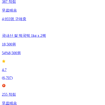
387
적립
무료배송
4,955
명
구매중
국내산 쌀 떡국떡 1kg x 2팩
18,500
원
54
%
8,500
원
4.7
(
6,707
)
255
적립
무료배송