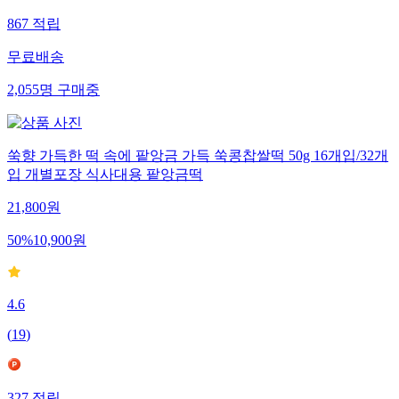
867
적립
무료배송
2,055
명
구매중
쑥향 가득한 떡 속에 팥앙금 가득 쑥콩찹쌀떡 50g 16개입/32개
입 개별포장 식사대용 팥앙금떡
21,800
원
50
%
10,900
원
4.6
(
19
)