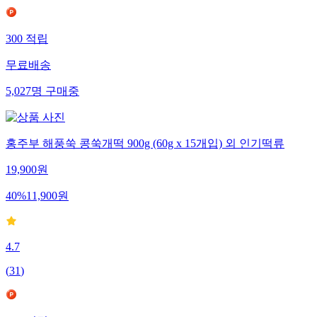
300
적립
무료배송
5,027
명
구매중
홍주부 해풍쑥 콩쑥개떡 900g (60g x 15개입) 외 인기떡류
19,900
원
40
%
11,900
원
4.7
(
31
)