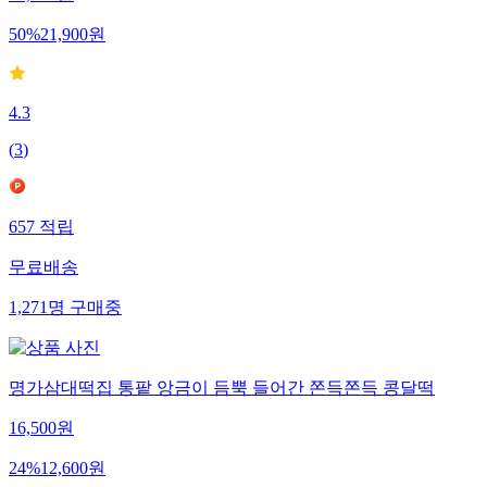
43,800
원
50
%
21,900
원
4.3
(
3
)
657
적립
무료배송
1,271
명
구매중
명가삼대떡집 통팥 앙금이 듬뿍 들어간 쫀득쫀득 콩달떡
16,500
원
24
%
12,600
원