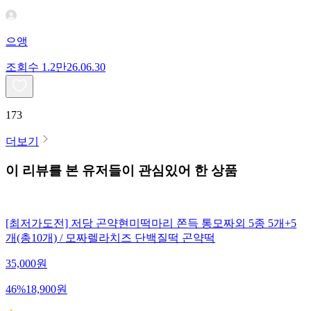
으앵
조회수
1.2만
26.06.30
173
더보기
이 리뷰를 본 유저들이 관심있어 한 상품
[최저가도전] 저당 곤약현미떡마리 쫀득 통모짜외 5종 5개+5
개(총10개) / 모짜렐라치즈 단백질떡 곤약떡
35,000
원
46
%
18,900
원