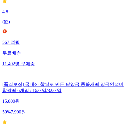
4.8
(
62
)
567
적립
무료배송
11,492
명
구매중
[품질보장] 국내산 찹쌀로 만든 팥앙금 콩쑥개떡 앙금인절미
찹쌀떡 6개입 / 16개입/32개입
15,800
원
50
%
7,900
원