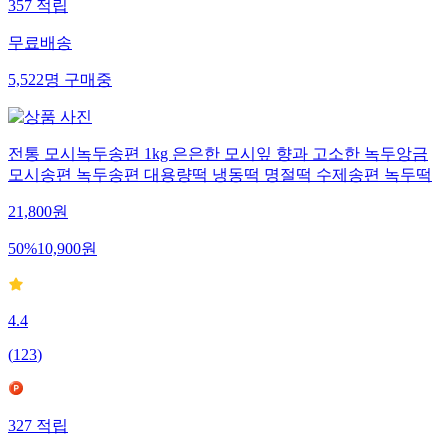
357
적립
무료배송
5,522
명
구매중
전통 모시녹두송편 1kg 은은한 모시잎 향과 고소한 녹두앙금
모시송편 녹두송편 대용량떡 냉동떡 명절떡 수제송편 녹두떡
21,800
원
50
%
10,900
원
4.4
(
123
)
327
적립