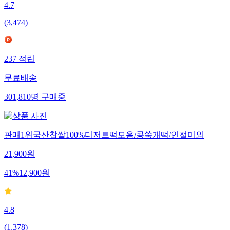
4.7
(
3,474
)
237
적립
무료배송
301,810
명
구매중
판매1위국산찹쌀100%디저트떡모음/콩쑥개떡/인절미외
21,900
원
41
%
12,900
원
4.8
(
1,378
)