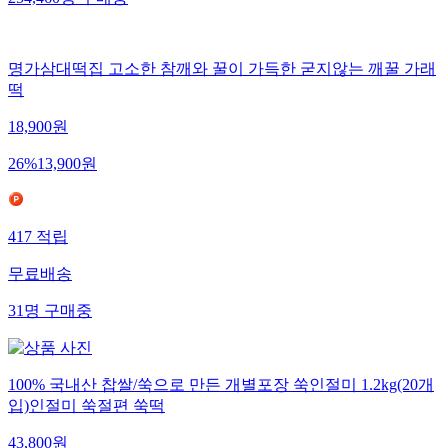
254,460
명
구매중
명가삼대떡집 고소한 참깨와 꿀이 가득한 굳지않는 깨꿀 가래
떡
18,900
원
26
%
13,900
원
417
적립
무료배송
31
명
구매중
100% 국내산 찹쌀/쑥으로 만든 개별포장 쑥인절미 1.2kg(20개
입)인절미 쑥절편 쑥떡