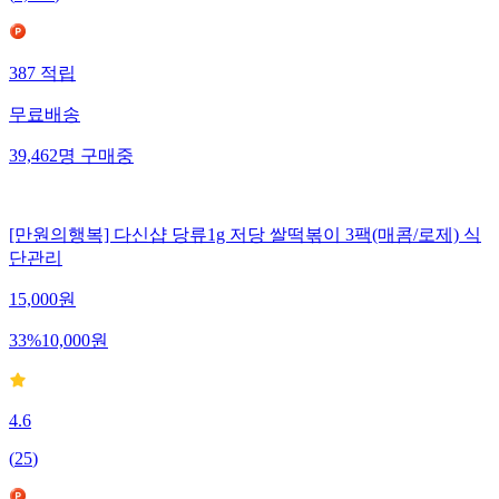
387
적립
무료배송
39,462
명
구매중
[만원의행복] 다신샵 당류1g 저당 쌀떡볶이 3팩(매콤/로제) 식
단관리
15,000
원
33
%
10,000
원
4.6
(
25
)