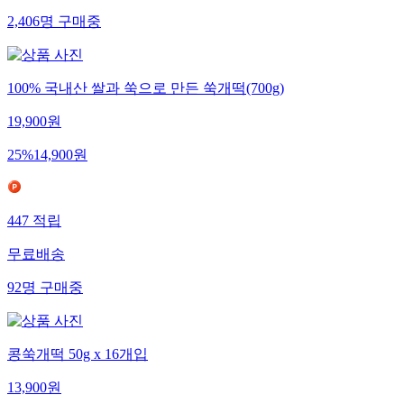
2,406
명
구매중
100% 국내산 쌀과 쑥으로 만든 쑥개떡(700g)
19,900
원
25
%
14,900
원
447
적립
무료배송
92
명
구매중
콩쑥개떡 50g x 16개입
13,900
원