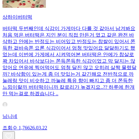
상하이버터떡
버터떡 두번째인데 식감이 가게마다 다를 것 같아서 남겨봐요
처음 먹은 버터떡은 지인 분이 직접 만든거 였고 같은 완전 바
삭하고 안에는 반정도는 비어있고 반정도는 찹쌀이 있어서 쫀
득한 겉바속쫀 요론 식감이어서 엄청 맛있어요 달달하기도 했
었는데 이번에 가게에서 시켜먹어본 버터떡은 안에가 찹살로
꽉 차있어서 바삭보다는 쫀득쫀득한 식감이었고 막 달지는 않
았어요 연유에 찍어먹어도 엄청 달진 않고 오히려 살짝 물렸달
까? 바삭함이 있는게 좀 더 맛있는거 같긴해요 전반적으로 까
눌레랑 맛이 비슷하고 까눌레 특유 향이 빠지고 좀 더 쫀득한
느낌이랄까 버터떡이니까 칼로리가 높겠지요..?? 하루에 한개
만 먹는걸로 하겠습니다 ..
닝니네
조회수
1,766
26.03.22