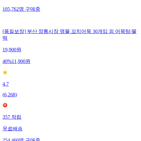
105,762
명
구매중
[품질보장] 부산 깡통시장 명물 꼬치어묵 30개입 외 어묵탕/물
떡
19,900
원
40
%
11,900
원
4.7
(
6,268
)
357
적립
무료배송