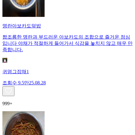
명란아보카도덮밥
짭조름한 명란과 부드러운 아보카도의 조합으로 즐거운 점심
입니다 야채가 적절하게 들어가서 식감을 놓치지 않고 매우 만
족합니다.
귀염그잡채1
조회수
9.5만
25.08.28
999+