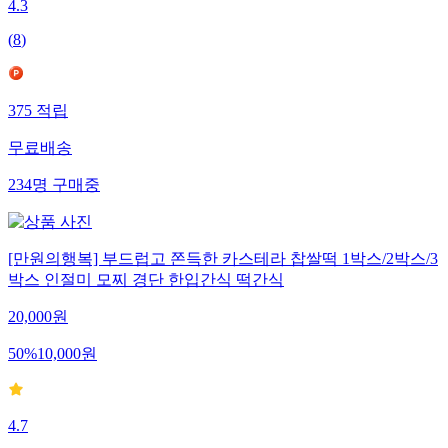
4.3
(
8
)
375
적립
무료배송
234
명
구매중
[만원의행복] 부드럽고 쫀득한 카스테라 찹쌀떡 1박스/2박스/3
박스 인절미 모찌 경단 한입간식 떡간식
20,000
원
50
%
10,000
원
4.7