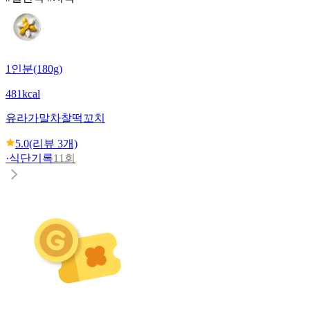
1인분(180g)
481kcal
유라가
말차찰떡꼬치
5.0
(리뷰
3
개)
·
식단기록
11회