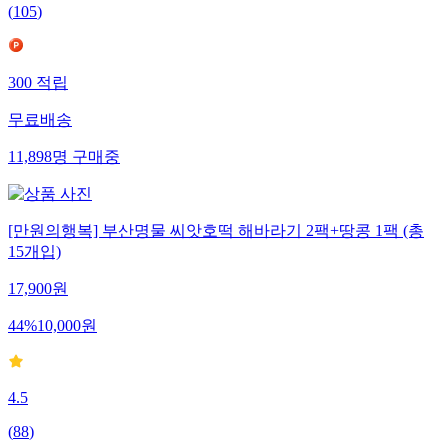
(
105
)
300
적립
무료배송
11,898
명
구매중
[만원의행복] 부산명물 씨앗호떡 해바라기 2팩+땅콩 1팩 (총
15개입)
17,900
원
44
%
10,000
원
4.5
(
88
)