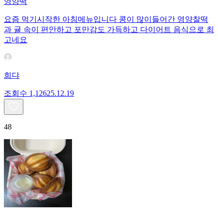
영양떡
요즘 먹기시작한 아침메뉴입니다 콩이 많이들어간 영양찰떡
과 귤 속이 편안하고 포만감도 가득하고 다이어트 음식으로 최
고네요
희댜
조회수
1,126
25.12.19
48