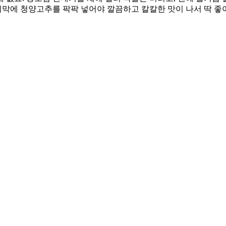
마지막에 청양고추를 팍팍 넣어야 깔끔하고 칼칼한 맛이 나서 딱 