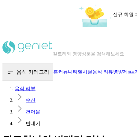
신규 회원 
칼로리와 영양성분을 검색해보세요
혈당 · 다이어트 음식 검색해보세요
음식 · 영양제 리뷰를 찾아보세요
음식 카테고리
홈
커뮤니티
헬시딜
음식 리뷰
영양제
NEW
음식 리뷰
수산
건어물
번데기