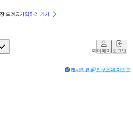
0장
드려요
가입하러 가기
마이페이지
로그인
캐시리뷰
친구초대 이벤트