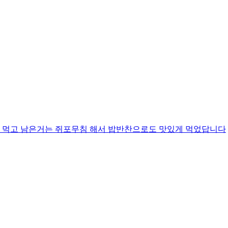
 먹고 남은거는 쥐포무침 해서 밥반찬으로도 맛있게 먹었답니다