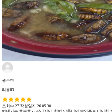
광주헌
리뷰83
조회수 27
작성일자 26.05.30
번데기는 호불호가 갈리지만, 한번 맛들이면 술안주로 이만한 게