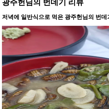
광주헌님의 번데기 리뷰
저녁에 일반식으로 먹은 광주헌님의 번데