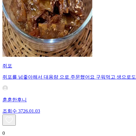
쥐포
쥐포를 넘좋아해서 대용량 으로 주문했어요 구워먹고 생으로도
훈훈한후니
조회수
37
26.01.03
0