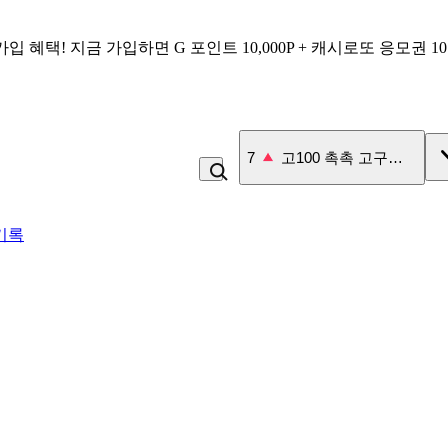
가입 혜택!
지금 가입하면
G 포인트 10,000P + 캐시로또 응모권 1
7
고100 촉촉 고구마 스틱
기록