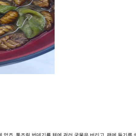
 없죠. 통조림 번데기를 체에 걸러 국물은 버리고, 팬에 들기름 