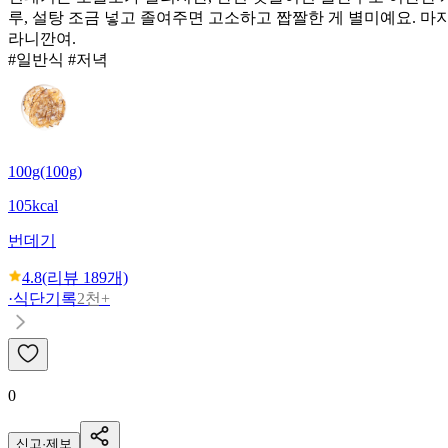
루, 설탕 조금 넣고 졸여주면 고소하고 짭짤한 게 별미예요. 
라니깐여.
#일반식 #저녁
100g(100g)
105kcal
번데기
4.8
(리뷰
189
개)
·
식단기록
2천+
0
신고·제보