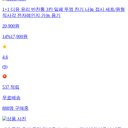
1+1 디유 유리 반찬통 3칸 밀폐 뚜껑 찬기 나눔 접시 세트/원형
직사각 전자레인지 가능 용기
20,900
원
14
%
17,900
원
4.6
(
9
)
537
적립
무료배송
888
명
구매중