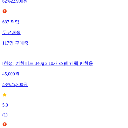
62
%
22,900
원
687
적립
무료배송
117
명
구매중
[한성] 런천미트 340g x 10개 스팸 캔햄 반찬용
45,000
원
43
%
25,800
원
5.0
(
1
)