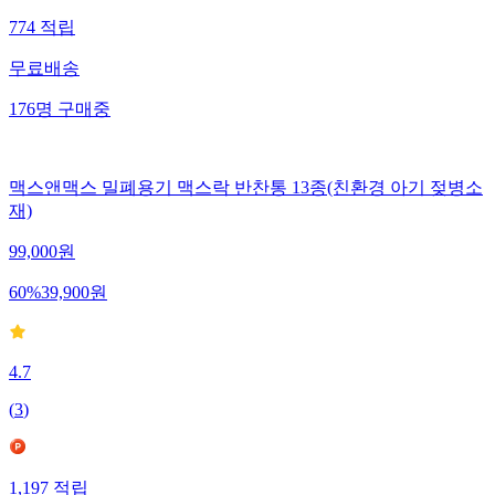
774
적립
무료배송
176
명
구매중
맥스앤맥스 밀폐용기 맥스락 반찬통 13종(친환경 아기 젖병소
재)
99,000
원
60
%
39,900
원
4.7
(
3
)
1,197
적립