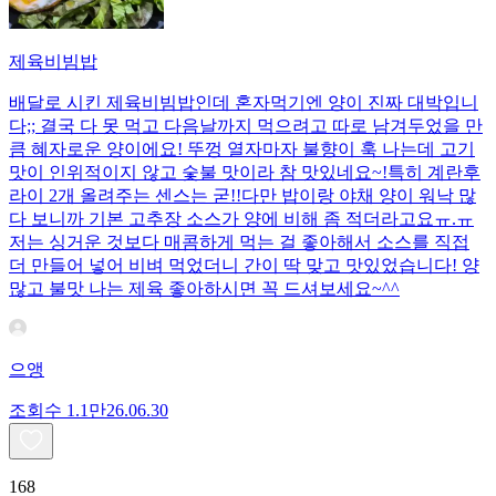
제육비빔밥
배달로 시킨 제육비빔밥인데 혼자먹기엔 양이 진짜 대박입니
다;; 결국 다 못 먹고 다음날까지 먹으려고 따로 남겨두었을 만
큼 혜자로운 양이에요! 뚜껑 열자마자 불향이 훅 나는데 고기
맛이 인위적이지 않고 숯불 맛이라 참 맛있네요~!특히 계란후
라이 2개 올려주는 센스는 굳!! ​다만 밥이랑 야채 양이 워낙 많
다 보니까 기본 고추장 소스가 양에 비해 좀 적더라고요ㅠ.ㅠ
저는 싱거운 것보다 매콤하게 먹는 걸 좋아해서 소스를 직접
더 만들어 넣어 비벼 먹었더니 간이 딱 맞고 맛있었습니다! 양
많고 불맛 나는 제육 좋아하시면 꼭 드셔보세요~^^
으앵
조회수
1.1만
26.06.30
168