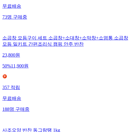
무료배송
73
명
구매중
소곱창 모듬구이 세트 소곱창+소대창+소막창+소염통 소곱창
모듬 밀키트 간편조리식 캠핑 안주 반찬
23,800
원
50
%
11,900
원
357
적립
무료배송
188
명
구매중
사조오양 반찬 동그랑땡 1kg