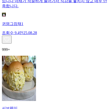
입니다 야채가 적절하게 들어가서 식감을 놓치지 않고 매우 만
족합니다.
귀염그잡채1
조회수
9.4만
25.08.28
999+
서브웨이