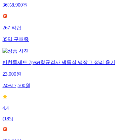
36
%
8,900
원
267
적립
35
명
구매중
반찬통세트 7p/set항균검사 냉동실 냉장고 정리 용기
23,000
원
24
%
17,500
원
4.4
(
185
)