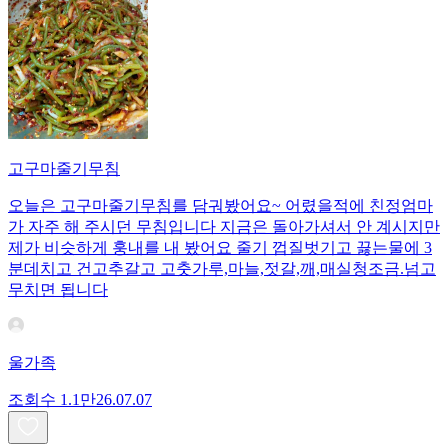
고구마줄기무침
오늘은 고구마줄기무침를 담궈봤어요~ 어렸을적에 친정엄마
가 자주 해 주시던 무침입니다 지금은 돌아가셔서 안 계시지만
제가 비슷하게 훙내를 내 봤어요 줄기 껍질벗기고 끓는물에 3
분데치고 건고추갈고 고춧가루,마늘,젓갈,깨,매실청조금.넘고
무치면 됩니다
울가족
조회수
1.1만
26.07.07