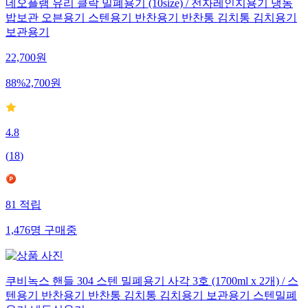
네오플램 유리 클락 밀폐용기 (10size) / 전자레인지용기 냉동
밥보관 오븐용기 스텐용기 반찬용기 반찬통 김치통 김치용기
보관용기
22,700
원
88
%
2,700
원
4.8
(
18
)
81
적립
1,476
명
구매중
쿠비녹스 핸들 304 스텐 밀폐용기 사각 3호 (1700ml x 2개) / 스
텐용기 반찬용기 반찬통 김치통 김치용기 보관용기 스텐밀폐