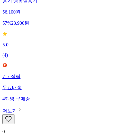
용기 냉동실용기
56,100
원
57
%
23,900
원
5.0
(
4
)
717
적립
무료배송
492
명
구매중
더보기
0