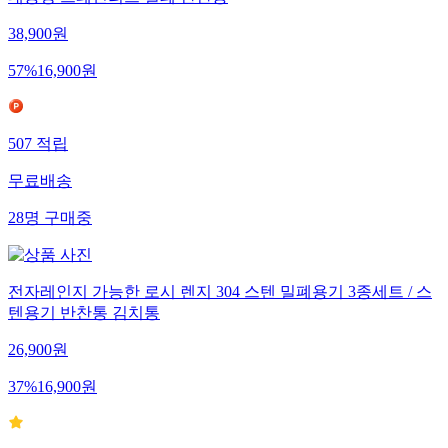
38,900
원
57
%
16,900
원
507
적립
무료배송
28
명
구매중
전자레인지 가능한 로시 렌지 304 스텐 밀폐용기 3종세트 / 스
텐용기 반찬통 김치통
26,900
원
37
%
16,900
원