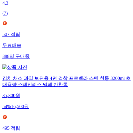
4.3
(
7
)
507
적립
무료배송
888
명
구매중
김치 채소 과일 보관용 4면 결착 프로벨라 스텐 찬통 3200ml 초
대용량 스테인리스 밀폐 반찬통
35,800
원
54
%
16,500
원
495
적립