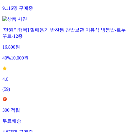
9,116
명
구매중
[만원의행복] 밀페용기 반찬통 찬밥보관 이유식 냉동밥-르누
꾸르-12종
16,800
원
40
%
10,000
원
4.6
(
59
)
300
적립
무료배송