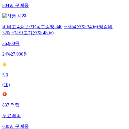
804
명
구매중
비비고 4종 반찬(동그랑땡 340g+해물완자 340g+떡갈비
320g+계란고기완자 480g)
36,900
원
24
%
27,900
원
5.0
(
10
)
837
적립
무료배송
630
명
구매중