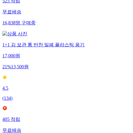
525
적립
무료배송
16,838
명
구매중
1+1 김 보관 통 반찬 밀폐 플라스틱 용기
17,000
원
21
%
13,500
원
4.5
(
134
)
405
적립
무료배송