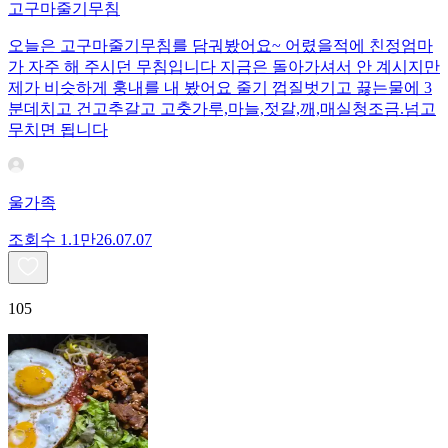
고구마줄기무침
오늘은 고구마줄기무침를 담궈봤어요~ 어렸을적에 친정엄마
가 자주 해 주시던 무침입니다 지금은 돌아가셔서 안 계시지만
제가 비슷하게 훙내를 내 봤어요 줄기 껍질벗기고 끓는물에 3
분데치고 건고추갈고 고춧가루,마늘,젓갈,깨,매실청조금.넘고
무치면 됩니다
울가족
조회수
1.1만
26.07.07
105