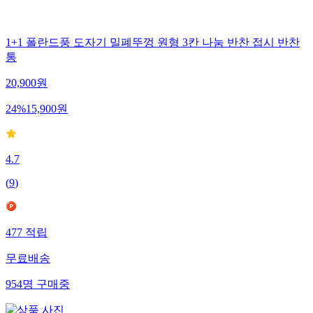
1+1 폴란드풍 도자기 밀폐뚜껑 원형 3칸 나눔 반찬 접시 반찬
통
20,900
원
24
%
15,900
원
4.7
(
9
)
477
적립
무료배송
954
명
구매중