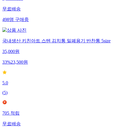
무료배송
498
명
구매중
국내생산 키친아트 스텐 김치통 밀폐용기 반찬통 5size
35,000
원
33
%
23,500
원
5.0
(
5
)
705
적립
무료배송