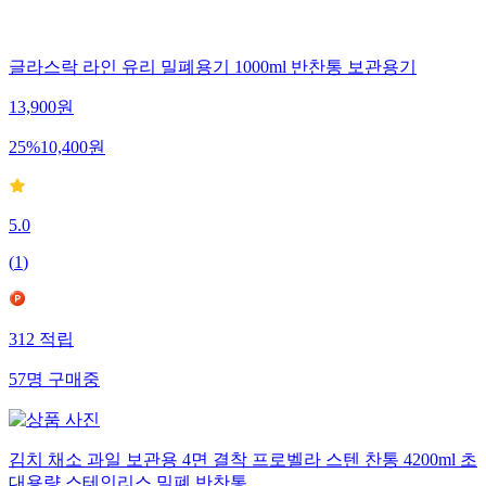
글라스락 라인 유리 밀폐용기 1000ml 반찬통 보관용기
13,900
원
25
%
10,400
원
5.0
(
1
)
312
적립
57
명
구매중
김치 채소 과일 보관용 4면 결착 프로벨라 스텐 찬통 4200ml 초
대용량 스테인리스 밀폐 반찬통