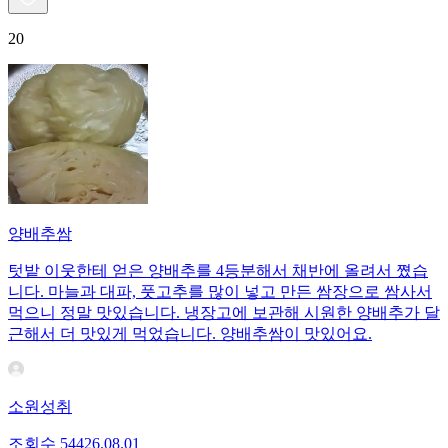
20
양배추쌈
텃밭 이웃한테 얻은 양배추를 4등분해서 채반에 올려서 쪘습
니다. 마늘과 대파, 풋고추를 많이 넣고 만든 쌈장으로 쌈사서
먹으니 정말 맛있습니다. 냉장고에 보관해 시원한 양배추가 달
근해서 더 맛있게 먹었습니다. 양배추쌈이 맛있어요.
소원성취
조회수
544
26.08.01