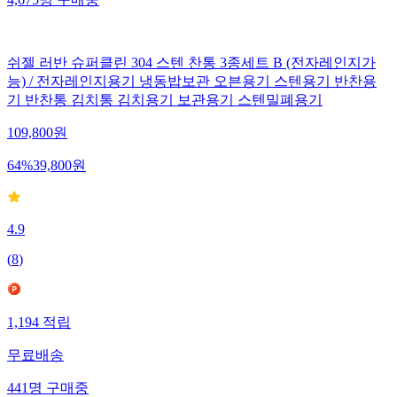
4,675
명
구매중
쉬젤 러반 슈퍼클린 304 스텐 찬통 3종세트 B (전자레인지가
능) / 전자레인지용기 냉동밥보관 오븐용기 스텐용기 반찬용
기 반찬통 김치통 김치용기 보관용기 스텐밀폐용기
109,800
원
64
%
39,800
원
4.9
(
8
)
1,194
적립
무료배송
441
명
구매중