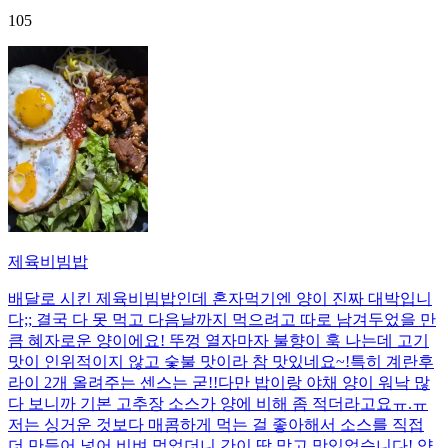
105
제육비빔밥
배달로 시킨 제육비빔밥인데 혼자먹기엔 양이 진짜 대박입니
다;; 결국 다 못 먹고 다음날까지 먹으려고 따로 남겨두었을 만
큼 혜자로운 양이에요! 뚜껑 열자마자 불향이 훅 나는데 고기
맛이 인위적이지 않고 숯불 맛이라 참 맛있네요~!특히 계란후
라이 2개 올려주는 센스는 굳!! ​다만 밥이랑 야채 양이 워낙 많
다 보니까 기본 고추장 소스가 양에 비해 좀 적더라고요ㅠ.ㅠ
저는 싱거운 것보다 매콤하게 먹는 걸 좋아해서 소스를 직접
더 만들어 넣어 비벼 먹었더니 간이 딱 맞고 맛있었습니다! 양