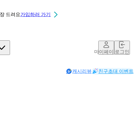
0장
드려요
가입하러 가기
마이페이지
로그인
캐시리뷰
친구초대 이벤트