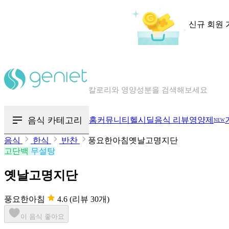
신규 회원 
칼로리와 영양성분을 검색해보세요
혈당 · 다이어트 음식 검색해보세요
음식 카테고리
홈
커뮤니티
헬시딜
음식 리뷰
영양제
NEW
음식 · 영양제 리뷰를 찾아보세요
음식
한식
반찬
풍요한아침옛날고명지단
고단백
무설탕
옛날고명지단
풍요한아침
4.6
(리뷰 30개)
이 음식 좋아요