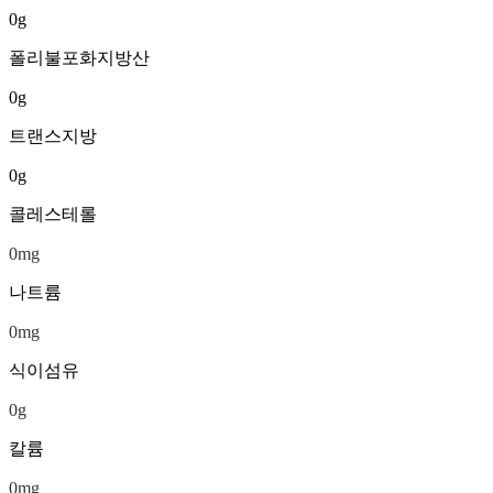
0
g
폴리불포화지방산
0
g
트랜스지방
0
g
콜레스테롤
0
mg
나트륨
0
mg
식이섬유
0
g
칼륨
0
mg