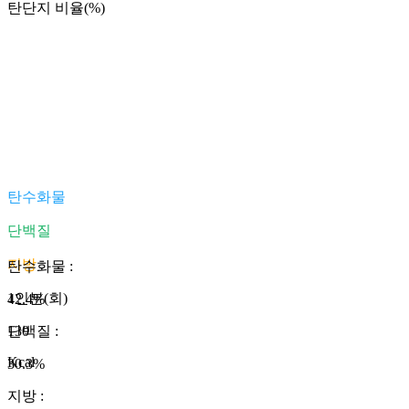
탄단지 비율(%)
탄수화물
단백질
지방
탄수화물
:
1인분(회)
42.4
%
130
단백질
:
Kcal
30.3
%
지방
: