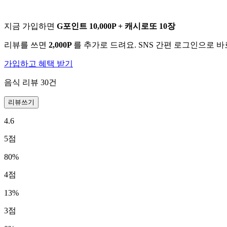
지금 가입하면
G포인트 10,000P + 캐시로또 10장
리뷰를 쓰면
2,000P
를 추가로 드려요. SNS 간편 로그인으로 
가입하고 혜택 받기
음식 리뷰
30
건
리뷰쓰기
4.6
5
점
80
%
4
점
13
%
3
점