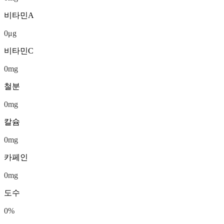
비타민A
0
μg
비타민C
0
mg
철분
0
mg
칼슘
0
mg
카페인
0
mg
도수
0
%