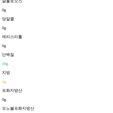
알룰로오스
0
g
당알콜
0
g
에리스리톨
0
g
단백질
10
g
지방
4
g
포화지방산
0
g
모노불포화지방산