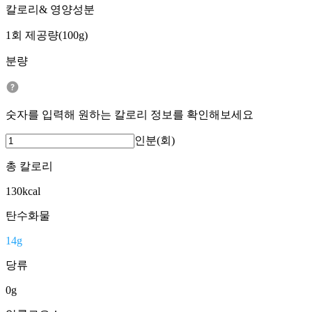
칼로리& 영양성분
1회 제공량(100g)
분량
숫자를 입력해 원하는 칼로리 정보를 확인해보세요
인분(회)
총 칼로리
130
kcal
탄수화물
14
g
당류
0
g