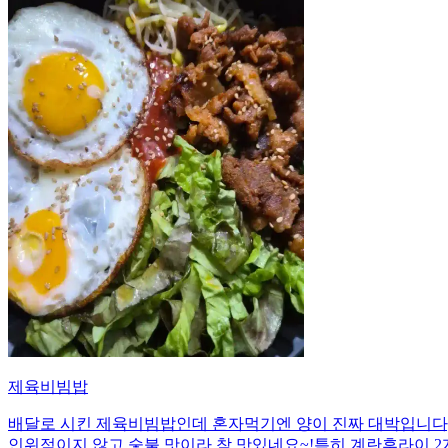
제육비빔밥
배달로 시킨 제육비빔밥인데 혼자먹기엔 양이 진짜 대박입니다;;
인위적이지 않고 숯불 맛이라 참 맛있네요~!특히 계란후라이 2개