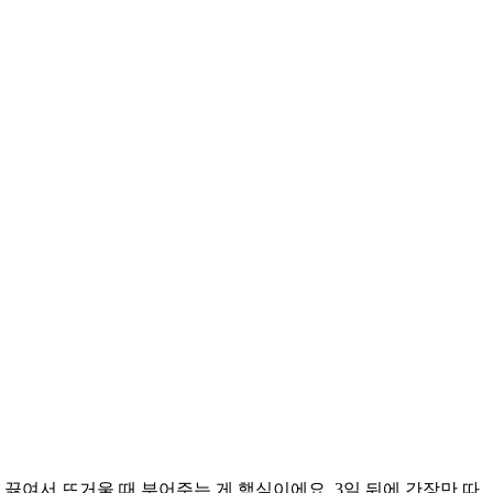
율로 끓여서 뜨거울 때 부어주는 게 핵심이에요. 3일 뒤에 간장만 따