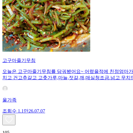
고구마줄기무침
오늘은 고구마줄기무침를 담궈봤어요~ 어렸을적에 친정엄마가 자
치고 건고추갈고 고춧가루,마늘,젓갈,깨,매실청조금.넘고 무치
울가족
조회수
1.1만
26.07.07
105