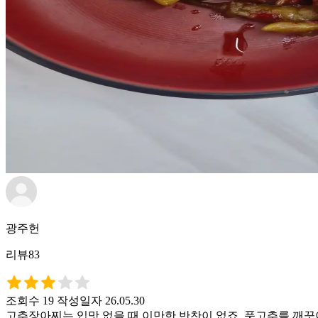
광주헌
리뷰83
조회수 19
작성일자 26.05.30
고추장아찌는 입맛 없을 때 이만한 반찬이 없죠. 풋고추를 깨끗이 씻