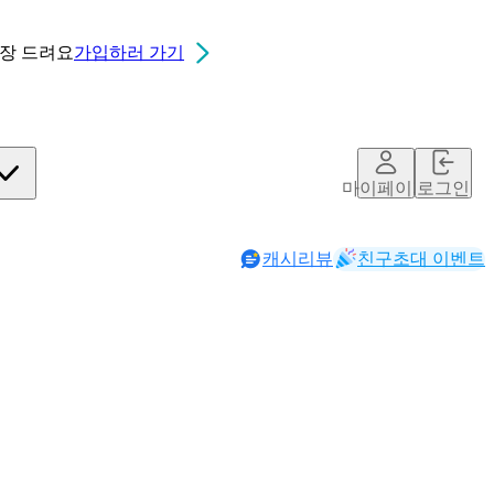
0장
드려요
가입하러 가기
마이페이지
로그인
캐시리뷰
친구초대 이벤트