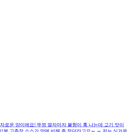
자로운 양이에요! 뚜껑 열자마자 불향이 훅 나는데 고기 맛이
까 기본 고추장 소스가 양에 비해 좀 적더라고요ㅠ.ㅠ 저는 싱거운