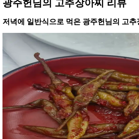
광주헌님의 고추장아찌 리뷰
저녁에 일반식으로 먹은 광주헌님의 고추