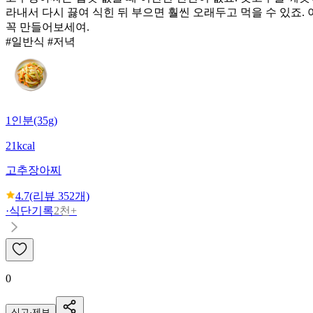
라내서 다시 끓여 식힌 뒤 부으면 훨씬 오래두고 먹을 수 있죠
꼭 만들어보세여.
#일반식 #저녁
1인분(35g)
21kcal
고추장아찌
4.7
(리뷰
352
개)
·
식단기록
2천+
0
신고·제보