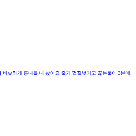
 비슷하게 훙내를 내 봤어요 줄기 껍질벗기고 끓는물에 3분데