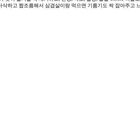
. 아삭하고 짭조름해서 삼겹살이랑 먹으면 기름기도 싹 잡아주고 