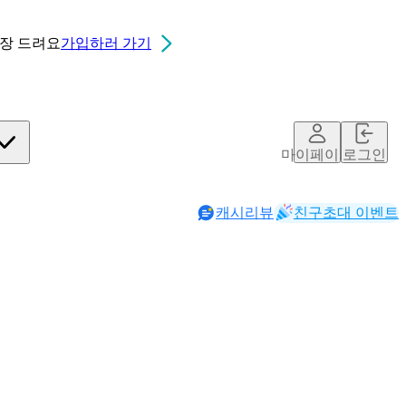
0장
드려요
가입하러 가기
마이페이지
로그인
캐시리뷰
친구초대 이벤트