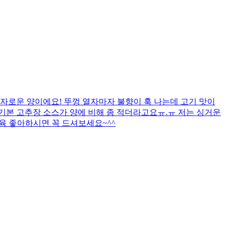
자로운 양이에요! 뚜껑 열자마자 불향이 훅 나는데 고기 맛이
까 기본 고추장 소스가 양에 비해 좀 적더라고요ㅠ.ㅠ 저는 싱거운
제육 좋아하시면 꼭 드셔보세요~^^