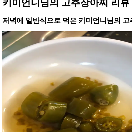
키미언니님의 고추장아찌 리뷰
저녁에 일반식으로 먹은 키미언니님의 고