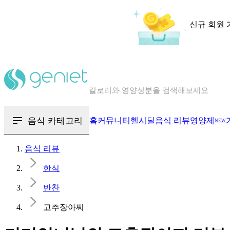
신규 회원 
칼로리와 영양성분을 검색해보세요
혈당 · 다이어트 음식 검색해보세요
음식 · 영양제 리뷰를 찾아보세요
음식 카테고리
홈
커뮤니티
헬시딜
음식 리뷰
영양제
NEW
음식 리뷰
한식
반찬
고추장아찌