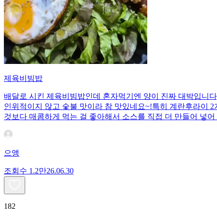
제육비빔밥
배달로 시킨 제육비빔밥인데 혼자먹기엔 양이 진짜 대박입니다;;
인위적이지 않고 숯불 맛이라 참 맛있네요~!특히 계란후라이 2개
것보다 매콤하게 먹는 걸 좋아해서 소스를 직접 더 만들어 넣어 
으앵
조회수
1.2만
26.06.30
182