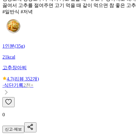
끓여서 고추를 절여주면 고기 먹을 때 같이 먹으면 참 좋은 고
#일반식 #저녁
1인분(35g)
21kcal
고추장아찌
4.7
(리뷰
352
개)
·
식단기록
2천+
0
신고·제보