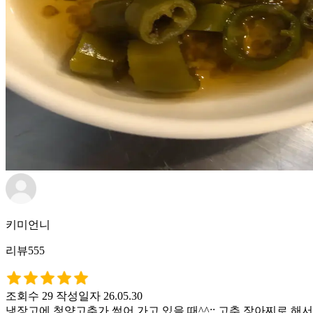
키미언니
리뷰555
조회수 29
작성일자 26.05.30
냉장고에 청양고추가 썩어 가고 있을 때^^;; 고추 장아찌로 해서