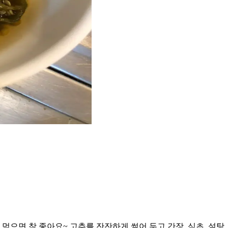
 먹으면 참 좋아요~ 고추를 잔잔하게 썰어 두고 간장, 식초, 설탕,