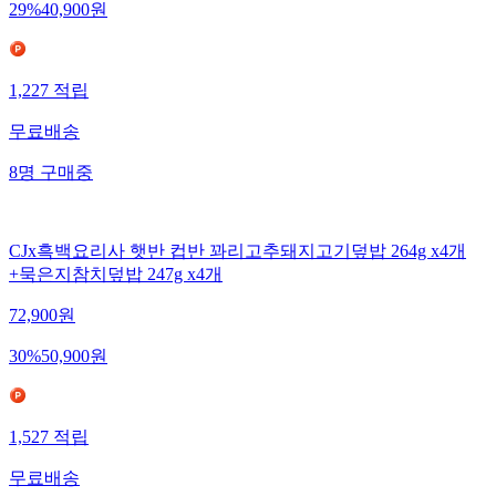
29
%
40,900
원
1,227
적립
무료배송
8
명
구매중
CJx흑백요리사 햇반 컵반 꽈리고추돼지고기덮밥 264g x4개
+묵은지참치덮밥 247g x4개
72,900
원
30
%
50,900
원
1,527
적립
무료배송