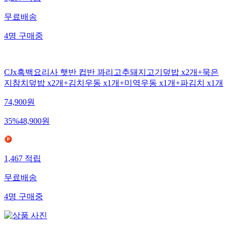
1,257
적립
무료배송
4
명
구매중
CJx흑백요리사 햇반 컵반 꽈리고추돼지고기덮밥 x2개+묵은
지참치덮밥 x2개+김치우동 x1개+미역우동 x1개+파김치 x1개
74,900
원
35
%
48,900
원
1,467
적립
무료배송
4
명
구매중