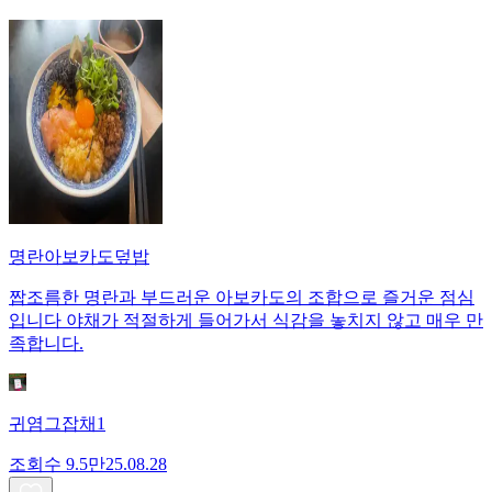
명란아보카도덮밥
짭조름한 명란과 부드러운 아보카도의 조합으로 즐거운 점심
입니다 야채가 적절하게 들어가서 식감을 놓치지 않고 매우 만
족합니다.
귀염그잡채1
조회수
9.5만
25.08.28