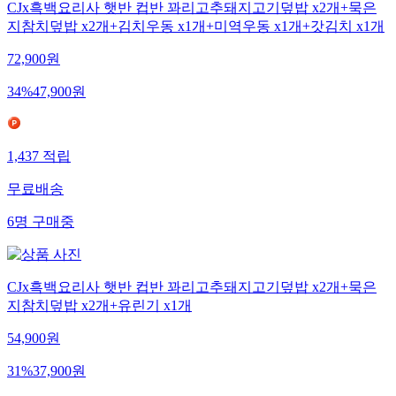
CJx흑백요리사 햇반 컵반 꽈리고추돼지고기덮밥 x2개+묵은
지참치덮밥 x2개+김치우동 x1개+미역우동 x1개+갓김치 x1개
72,900
원
34
%
47,900
원
1,437
적립
무료배송
6
명
구매중
CJx흑백요리사 햇반 컵반 꽈리고추돼지고기덮밥 x2개+묵은
지참치덮밥 x2개+유린기 x1개
54,900
원
31
%
37,900
원