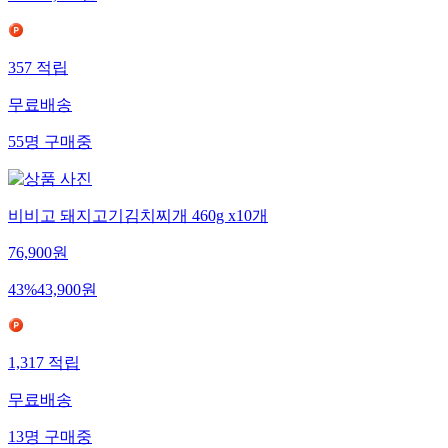
50
%
11,900
원
357
적립
무료배송
55
명
구매중
비비고 돼지고기김치찌개 460g x10개
76,900
원
43
%
43,900
원
1,317
적립
무료배송
13
명
구매중