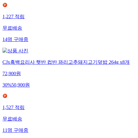
1,227
적립
무료배송
14
명
구매중
CJx흑백요리사 햇반 컵반 꽈리고추돼지고기덮밥 264g x8개
72,900
원
30
%
50,900
원
1,527
적립
무료배송
11
명
구매중