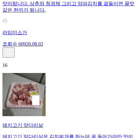
맛이랍니다. 상추와 청경채 그리고 양파김치를 곁들이면 꿀맛
같은 한끼가 됩니다.
라임미소가
조회수
609
26.08.02
16
돼지고기 앞다리살
돼지고기 앞다리살은 김치찌개를 하는데 꼭 들어가야만 맛이