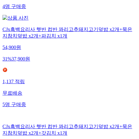
4
명
구매중
CJx흑백요리사 햇반 컵반 꽈리고추돼지고기덮밥 x2개+묵은
지참치덮밥 x2개+파김치 x1개
54,900
원
31
%
37,900
원
1,137
적립
무료배송
5
명
구매중
CJx흑백요리사 햇반 컵반 꽈리고추돼지고기덮밥 x2개+묵은
지참치덮밥 x2개+갓김치 x1개