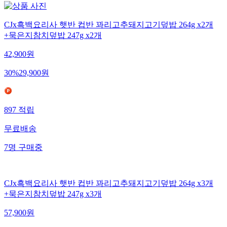
CJx흑백요리사 햇반 컵반 꽈리고추돼지고기덮밥 264g x2개
+묵은지참치덮밥 247g x2개
42,900
원
30
%
29,900
원
897
적립
무료배송
7
명
구매중
CJx흑백요리사 햇반 컵반 꽈리고추돼지고기덮밥 264g x3개
+묵은지참치덮밥 247g x3개
57,900
원