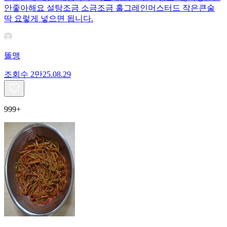
안좋아해요 설탕조금 소금조금 홀그레인머스터드 작은큰술
딱 요렇게 넣으면 됩니다.
똘맹
조회수
2만
25.08.29
999+