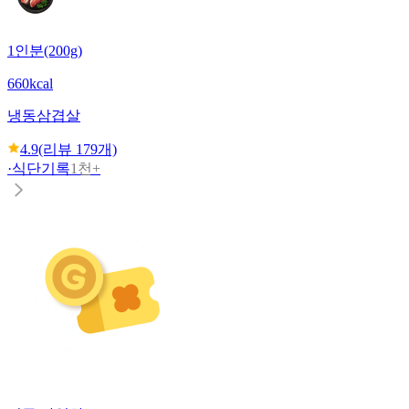
1인분(200g)
660kcal
냉동삼겹살
4.9
(리뷰
179
개)
·
식단기록
1천+