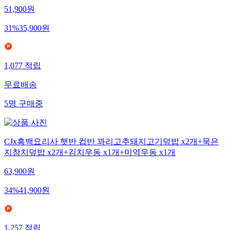
51,900
원
31
%
35,900
원
1,077
적립
무료배송
5
명
구매중
CJx흑백요리사 햇반 컵반 꽈리고추돼지고기덮밥 x2개+묵은
지참치덮밥 x2개+김치우동 x1개+미역우동 x1개
63,900
원
34
%
41,900
원