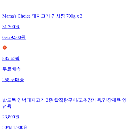
Mama's Choice 돼지고기 김치찜 700g x 3
31,300
원
6
%
29,500
원
885
적립
무료배송
2
명
구매중
밥도둑 양념돼지고기 3종 칼집왕구이/고추장제육/간장제육 양
념육
23,800
원