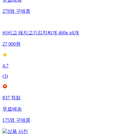
279
명
구매중
비비고 돼지고기김치찌개 460g x6개
27,900
원
4.7
(
3
)
837
적립
무료배송
175
명
구매중