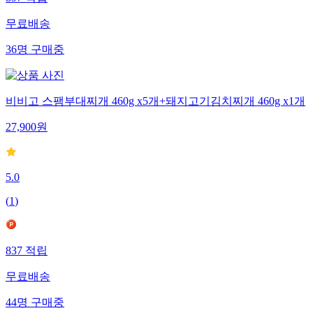
무료배송
36
명
구매중
비비고 스팸부대찌개 460g x5개+돼지고기김치찌개 460g x1개
27,900
원
5.0
(
1
)
837
적립
무료배송
44
명
구매중