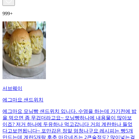
999+
서브웨이
에그마요 샌드위치
에그마요 모닝빵 샌드위치 입니다. 수영을 하는데 가기전에 밥
을 먹으면 좀 무겁더라고요~ 모닝빵하나에 내용물이 많아보
이죠? 저거 하나에 두유하나 먹고갑니다 거의 계란하나 들었
다고보면됩니다~ 포만감은 정말 엄청나구요 레시피는 빵5개
만드는데 계란5개랑 후추 마요네즈는 2큰술정도? 많이넣는걸