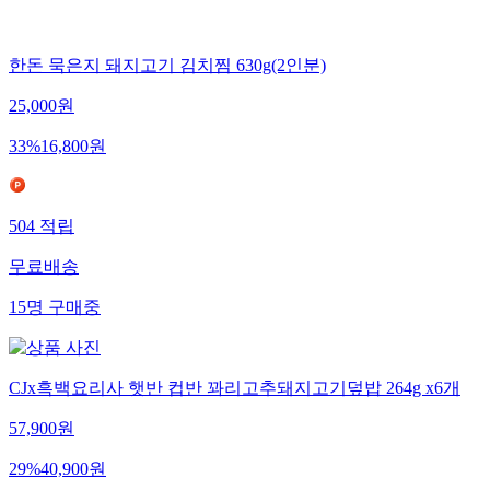
한돈 묵은지 돼지고기 김치찜 630g(2인분)
25,000
원
33
%
16,800
원
504
적립
무료배송
15
명
구매중
CJx흑백요리사 햇반 컵반 꽈리고추돼지고기덮밥 264g x6개
57,900
원
29
%
40,900
원