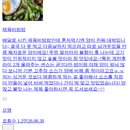
제육비빔밥
배달로 시킨 제육비빔밥인데 혼자먹기엔 양이 진짜 대박입니
다;; 결국 다 못 먹고 다음날까지 먹으려고 따로 남겨두었을 만
큼 혜자로운 양이에요! 뚜껑 열자마자 불향이 훅 나는데 고기
맛이 인위적이지 않고 숯불 맛이라 참 맛있네요~!특히 계란후
라이 2개 올려주는 센스는 굳!! ​다만 밥이랑 야채 양이 워낙 많
다 보니까 기본 고추장 소스가 양에 비해 좀 적더라고요ㅠ.ㅠ
저는 싱거운 것보다 매콤하게 먹는 걸 좋아해서 소스를 직접
더 만들어 넣어 비벼 먹었더니 간이 딱 맞고 맛있었습니다! 양
많고 불맛 나는 제육 좋아하시면 꼭 드셔보세요~^^
으앵
조회수
1.2만
26.06.30