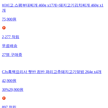
비비고 스팸부대찌개 460g x17개+돼지고기김치찌개 460g x1
개
75,900
원
2,277
적립
무료배송
27
명
구매중
CJx흑백요리사 햇반 컵반 꽈리고추돼지고기덮밥 264g x4개
42,900
원
30
%
29,900
원
897
적립