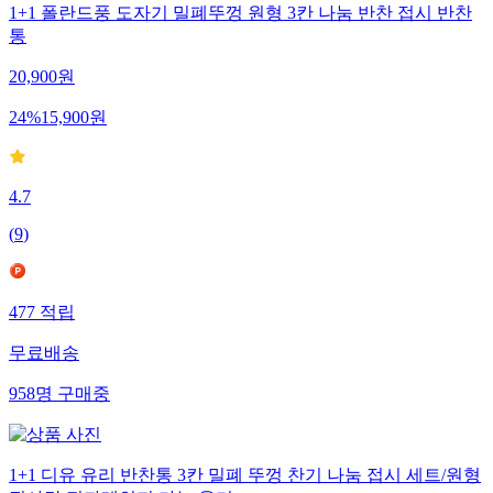
1+1 폴란드풍 도자기 밀폐뚜껑 원형 3칸 나눔 반찬 접시 반찬
통
20,900
원
24
%
15,900
원
4.7
(
9
)
477
적립
무료배송
958
명
구매중
1+1 디유 유리 반찬통 3칸 밀폐 뚜껑 찬기 나눔 접시 세트/원형