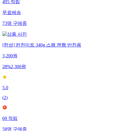
495
적립
무료배송
73
명
구매중
[한성] 런천미트 340g 스팸 캔햄 반찬용
3,200
원
28
%
2,300
원
5.0
(
2
)
69
적립
58
명
구매중