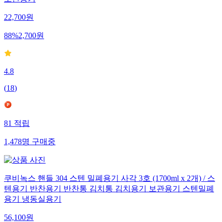
보관용기
22,700
원
88
%
2,700
원
4.8
(
18
)
81
적립
1,478
명
구매중
쿠비녹스 핸들 304 스텐 밀폐용기 사각 3호 (1700ml x 2개) / 스
텐용기 반찬용기 반찬통 김치통 김치용기 보관용기 스텐밀폐
용기 냉동실용기
56,100
원