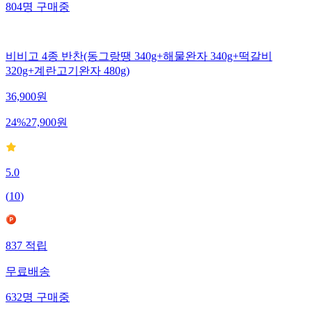
804
명
구매중
비비고 4종 반찬(동그랑땡 340g+해물완자 340g+떡갈비
320g+계란고기완자 480g)
36,900
원
24
%
27,900
원
5.0
(
10
)
837
적립
무료배송
632
명
구매중