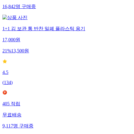
16,842
명
구매중
1+1 김 보관 통 반찬 밀폐 플라스틱 용기
17,000
원
21
%
13,500
원
4.5
(
134
)
405
적립
무료배송
9,117
명
구매중