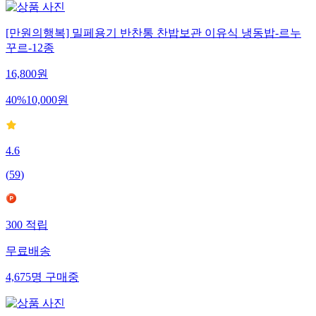
[만원의행복] 밀페용기 반찬통 찬밥보관 이유식 냉동밥-르누
꾸르-12종
16,800
원
40
%
10,000
원
4.6
(
59
)
300
적립
무료배송
4,675
명
구매중