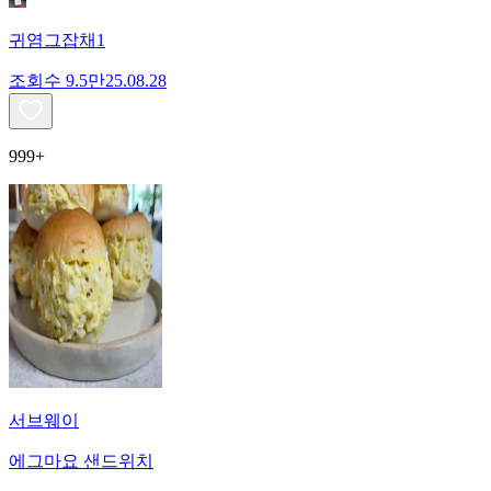
귀염그잡채1
조회수
9.5만
25.08.28
999+
서브웨이
에그마요 샌드위치