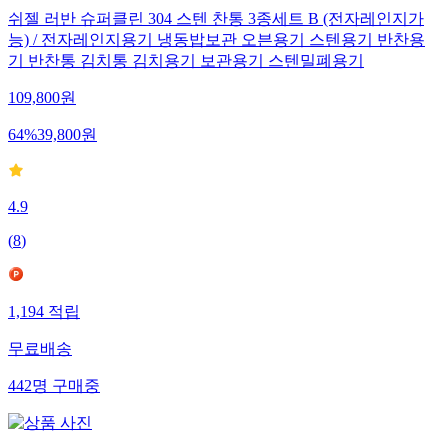
쉬젤 러반 슈퍼클린 304 스텐 찬통 3종세트 B (전자레인지가
능) / 전자레인지용기 냉동밥보관 오븐용기 스텐용기 반찬용
기 반찬통 김치통 김치용기 보관용기 스텐밀폐용기
109,800
원
64
%
39,800
원
4.9
(
8
)
1,194
적립
무료배송
442
명
구매중