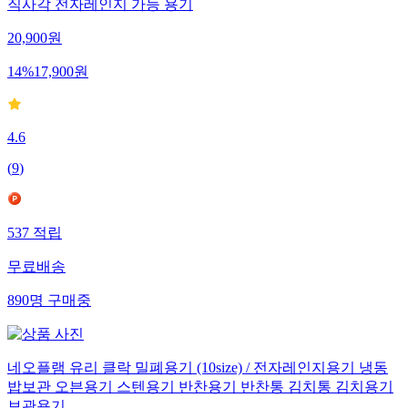
직사각 전자레인지 가능 용기
20,900
원
14
%
17,900
원
4.6
(
9
)
537
적립
무료배송
890
명
구매중
네오플램 유리 클락 밀폐용기 (10size) / 전자레인지용기 냉동
밥보관 오븐용기 스텐용기 반찬용기 반찬통 김치통 김치용기