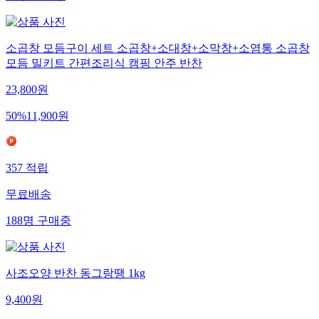
소곱창 모듬구이 세트 소곱창+소대창+소막창+소염통 소곱창
모듬 밀키트 간편조리식 캠핑 안주 반찬
23,800
원
50
%
11,900
원
357
적립
무료배송
188
명
구매중
사조오양 반찬 동그랑땡 1kg
9,400
원