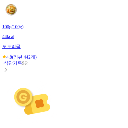
100g(100g)
44kcal
도토리묵
4.8
(리뷰
442
개)
·
식단기록
9천+