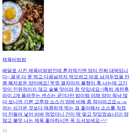
제육비빔밥
배달로 시킨 제육비빔밥인데 혼자먹기엔 양이 진짜 대박입니
다;; 결국 다 못 먹고 다음날까지 먹으려고 따로 남겨두었을 만
큼 혜자로운 양이에요! 뚜껑 열자마자 불향이 훅 나는데 고기
맛이 인위적이지 않고 숯불 맛이라 참 맛있네요~!특히 계란후
라이 2개 올려주는 센스는 굳!! ​다만 밥이랑 야채 양이 워낙 많
다 보니까 기본 고추장 소스가 양에 비해 좀 적더라고요ㅠ.ㅠ
저는 싱거운 것보다 매콤하게 먹는 걸 좋아해서 소스를 직접
더 만들어 넣어 비벼 먹었더니 간이 딱 맞고 맛있었습니다! 양
많고 불맛 나는 제육 좋아하시면 꼭 드셔보세요~^^