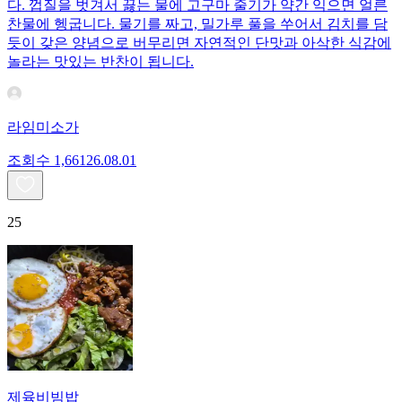
다. 껍질을 벗겨서 끓는 물에 고구마 줄기가 약간 익으면 얼른
찬물에 헹굽니다. 물기를 짜고, 밀가루 풀을 쑤어서 김치를 담
듯이 갖은 양념으로 버무리면 자연적인 단맛과 아삭한 식감에
놀라는 맛있는 반찬이 됩니다.
라임미소가
조회수
1,661
26.08.01
25
제육비빔밥