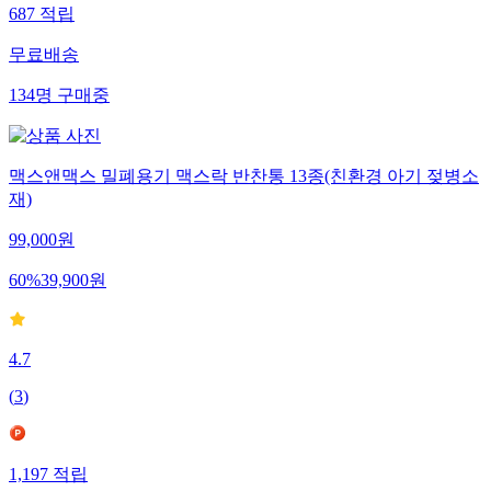
687
적립
무료배송
134
명
구매중
맥스앤맥스 밀폐용기 맥스락 반찬통 13종(친환경 아기 젖병소
재)
99,000
원
60
%
39,900
원
4.7
(
3
)
1,197
적립