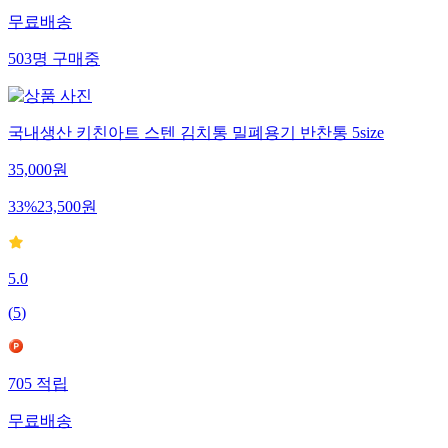
무료배송
503
명
구매중
국내생산 키친아트 스텐 김치통 밀폐용기 반찬통 5size
35,000
원
33
%
23,500
원
5.0
(
5
)
705
적립
무료배송