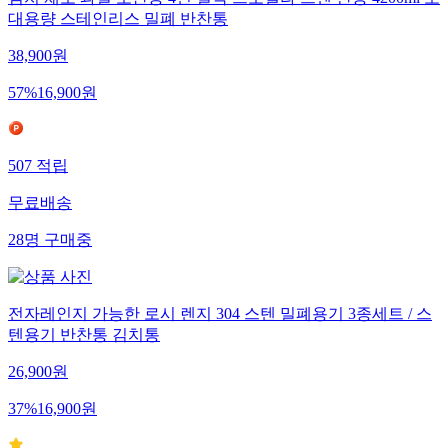
김치 채소 과일 보관용 4면 결착 프로벨라 스텐 찬통 4200ml 초
대용량 스테인리스 밀폐 반찬통
38,900
원
57
%
16,900
원
507
적립
무료배송
28
명
구매중
전자레인지 가능한 로시 렌지 304 스텐 밀폐용기 3종세트 / 스
텐용기 반찬통 김치통
26,900
원
37
%
16,900
원