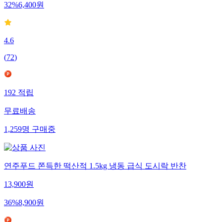
32
%
6,400
원
4.6
(
72
)
192
적립
무료배송
1,259
명
구매중
연주푸드 쫀득한 떡산적 1.5kg 냉동 급식 도시락 반찬
13,900
원
36
%
8,900
원