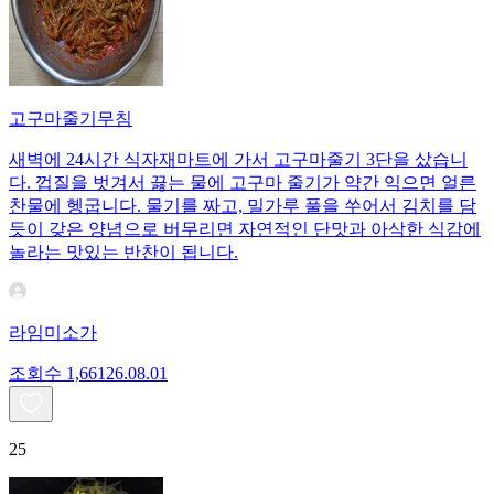
고구마줄기무침
새벽에 24시간 식자재마트에 가서 고구마줄기 3단을 샀습니
다. 껍질을 벗겨서 끓는 물에 고구마 줄기가 약간 익으면 얼른
찬물에 헹굽니다. 물기를 짜고, 밀가루 풀을 쑤어서 김치를 담
듯이 갖은 양념으로 버무리면 자연적인 단맛과 아삭한 식감에
놀라는 맛있는 반찬이 됩니다.
라임미소가
조회수
1,661
26.08.01
25