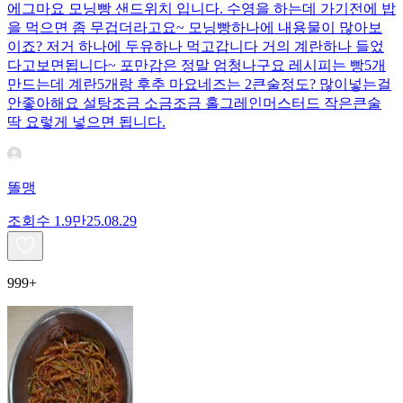
에그마요 모닝빵 샌드위치 입니다. 수영을 하는데 가기전에 밥
을 먹으면 좀 무겁더라고요~ 모닝빵하나에 내용물이 많아보
이죠? 저거 하나에 두유하나 먹고갑니다 거의 계란하나 들었
다고보면됩니다~ 포만감은 정말 엄청나구요 레시피는 빵5개
만드는데 계란5개랑 후추 마요네즈는 2큰술정도? 많이넣는걸
안좋아해요 설탕조금 소금조금 홀그레인머스터드 작은큰술
딱 요렇게 넣으면 됩니다.
똘맹
조회수
1.9만
25.08.29
999+