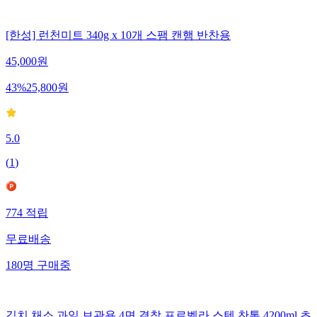
[한성] 런천미트 340g x 10개 스팸 캔햄 반찬용
45,000
원
43
%
25,800
원
5.0
(
1
)
774
적립
무료배송
180
명
구매중