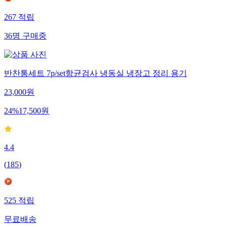
267
적립
36
명
구매중
반찬통세트 7p/set항균검사 냉동실 냉장고 정리 용기
23,000
원
24
%
17,500
원
4.4
(
185
)
525
적립
무료배송