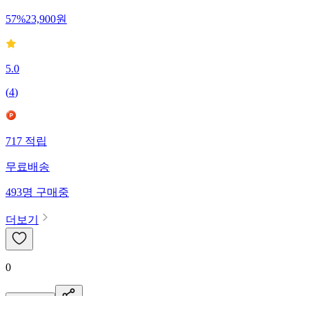
57
%
23,900
원
5.0
(
4
)
717
적립
무료배송
493
명
구매중
더보기
0
신고·제보