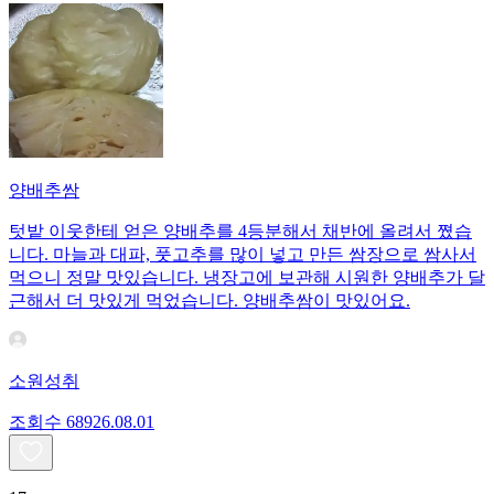
양배추쌈
텃밭 이웃한테 얻은 양배추를 4등분해서 채반에 올려서 쪘습
니다. 마늘과 대파, 풋고추를 많이 넣고 만든 쌈장으로 쌈사서
먹으니 정말 맛있습니다. 냉장고에 보관해 시원한 양배추가 달
근해서 더 맛있게 먹었습니다. 양배추쌈이 맛있어요.
소원성취
조회수
689
26.08.01