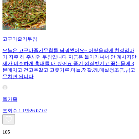
고구마줄기무침
오늘은 고구마줄기무침를 담궈봤어요~ 어렸을적에 친정엄마
가 자주 해 주시던 무침입니다 지금은 돌아가셔서 안 계시지만
제가 비슷하게 훙내를 내 봤어요 줄기 껍질벗기고 끓는물에 3
분데치고 건고추갈고 고춧가루,마늘,젓갈,깨,매실청조금.넘고
무치면 됩니다
울가족
조회수
1.1만
26.07.07
105