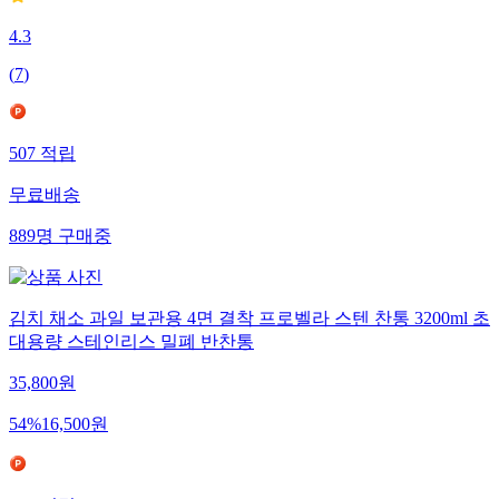
4.3
(
7
)
507
적립
무료배송
889
명
구매중
김치 채소 과일 보관용 4면 결착 프로벨라 스텐 찬통 3200ml 초
대용량 스테인리스 밀폐 반찬통
35,800
원
54
%
16,500
원