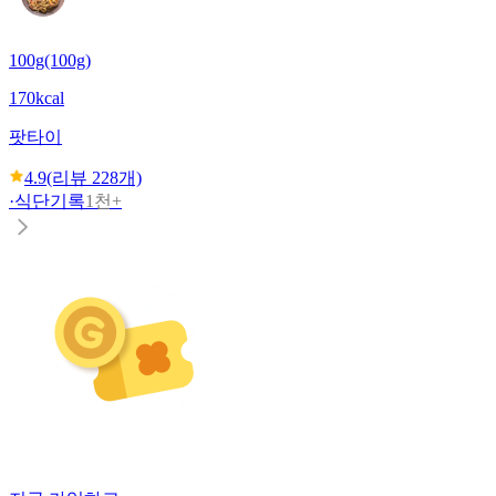
100g(100g)
170kcal
팟타이
4.9
(리뷰
228
개)
·
식단기록
1천+