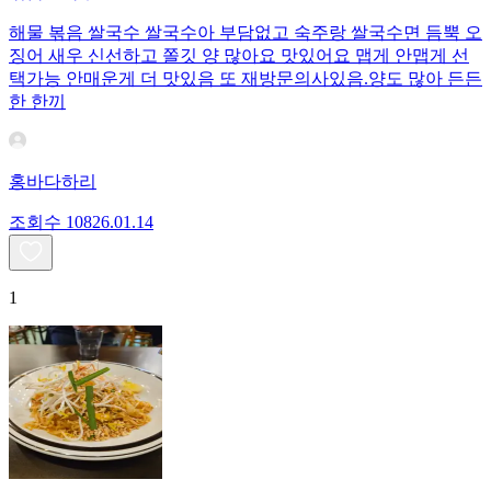
해물 볶음 쌀국수 쌀국수아 부담없고 숙주랑 쌀국수면 듬뿍 오
징어 새우 신선하고 쫄깃 양 많아요 맛있어요 맵게 안맵게 선
택가능 안매운게 더 맛있음 또 재방문의사있음.양도 많아 든든
한 한끼
홍바다하리
조회수
108
26.01.14
1