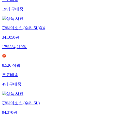
19
명
구매중
팟타이소스 (수리 5L)X4
341,050
원
17
%
284,210
원
8,526
적립
무료배송
4
명
구매중
팟타이소스 (수리 5L)
94,370
원