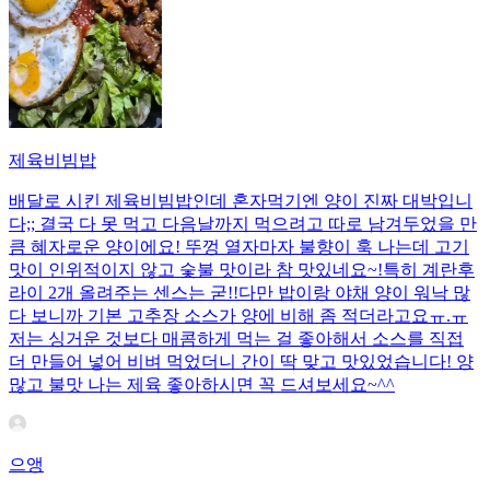
제육비빔밥
배달로 시킨 제육비빔밥인데 혼자먹기엔 양이 진짜 대박입니
다;; 결국 다 못 먹고 다음날까지 먹으려고 따로 남겨두었을 만
큼 혜자로운 양이에요! 뚜껑 열자마자 불향이 훅 나는데 고기
맛이 인위적이지 않고 숯불 맛이라 참 맛있네요~!특히 계란후
라이 2개 올려주는 센스는 굳!! ​다만 밥이랑 야채 양이 워낙 많
다 보니까 기본 고추장 소스가 양에 비해 좀 적더라고요ㅠ.ㅠ
저는 싱거운 것보다 매콤하게 먹는 걸 좋아해서 소스를 직접
더 만들어 넣어 비벼 먹었더니 간이 딱 맞고 맛있었습니다! 양
많고 불맛 나는 제육 좋아하시면 꼭 드셔보세요~^^
으앵