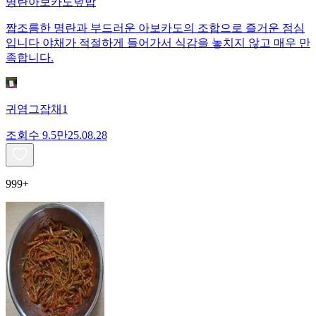
명란아보카도덮밥
짭조름한 명란과 부드러운 아보카도의 조합으로 즐거운 점심
입니다 야채가 적절하게 들어가서 식감을 놓치지 않고 매우 만
족합니다.
귀염그잡채1
조회수
9.5만
25.08.28
999+