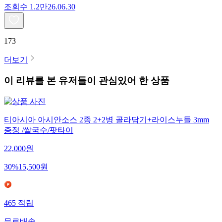
조회수
1.2만
26.06.30
173
더보기
이 리뷰를 본 유저들이 관심있어 한 상품
티아시아 아시안소스 2종 2+2병 골라담기+라이스누들 3mm
증정 /쌀국수/팟타이
22,000
원
30
%
15,500
원
465
적립
무료배송