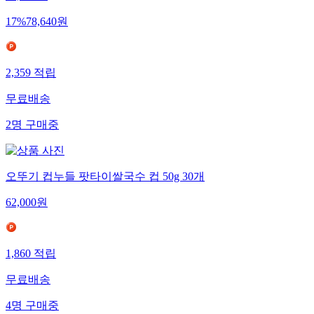
17
%
78,640
원
2,359
적립
무료배송
2
명
구매중
오뚜기 컵누들 팟타이쌀국수 컵 50g 30개
62,000
원
1,860
적립
무료배송
4
명
구매중