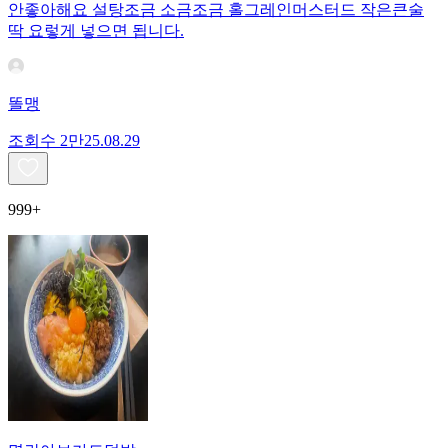
안좋아해요 설탕조금 소금조금 홀그레인머스터드 작은큰술
딱 요렇게 넣으면 됩니다.
똘맹
조회수
2만
25.08.29
999+