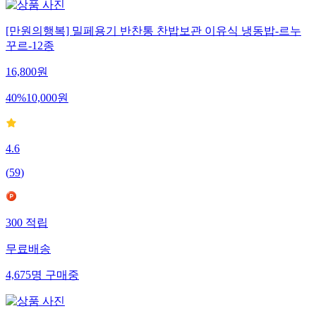
[만원의행복] 밀페용기 반찬통 찬밥보관 이유식 냉동밥-르누
꾸르-12종
16,800
원
40
%
10,000
원
4.6
(
59
)
300
적립
무료배송
4,675
명
구매중