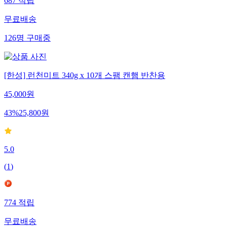
687
적립
무료배송
126
명
구매중
[한성] 런천미트 340g x 10개 스팸 캔햄 반찬용
45,000
원
43
%
25,800
원
5.0
(
1
)
774
적립
무료배송