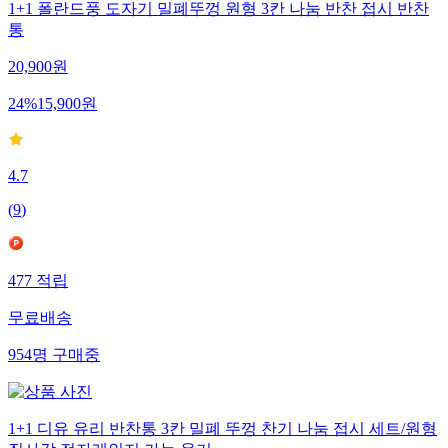
1+1 폴란드풍 도자기 밀폐뚜껑 원형 3칸 나눔 반찬 접시 반찬
통
20,900
원
24
%
15,900
원
4.7
(
9
)
477
적립
무료배송
954
명
구매중
1+1 디유 유리 반찬통 3칸 밀폐 뚜껑 찬기 나눔 접시 세트/원형