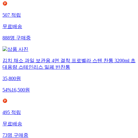
507
적립
무료배송
888
명
구매중
김치 채소 과일 보관용 4면 결착 프로벨라 스텐 찬통 3200ml 초
대용량 스테인리스 밀폐 반찬통
35,800
원
54
%
16,500
원
495
적립
무료배송
73
명
구매중