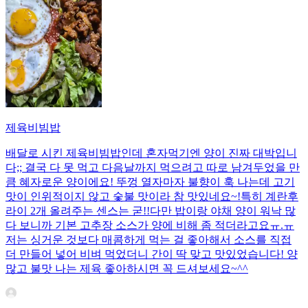
제육비빔밥
배달로 시킨 제육비빔밥인데 혼자먹기엔 양이 진짜 대박입니
다;; 결국 다 못 먹고 다음날까지 먹으려고 따로 남겨두었을 만
큼 혜자로운 양이에요! 뚜껑 열자마자 불향이 훅 나는데 고기
맛이 인위적이지 않고 숯불 맛이라 참 맛있네요~!특히 계란후
라이 2개 올려주는 센스는 굳!! ​다만 밥이랑 야채 양이 워낙 많
다 보니까 기본 고추장 소스가 양에 비해 좀 적더라고요ㅠ.ㅠ
저는 싱거운 것보다 매콤하게 먹는 걸 좋아해서 소스를 직접
더 만들어 넣어 비벼 먹었더니 간이 딱 맞고 맛있었습니다! 양
많고 불맛 나는 제육 좋아하시면 꼭 드셔보세요~^^