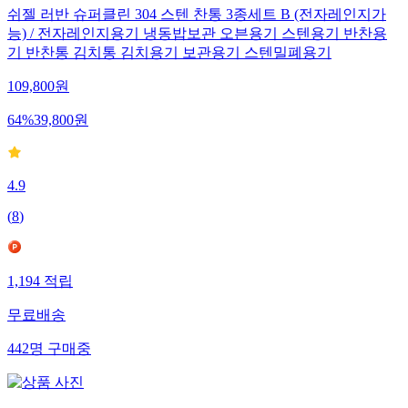
쉬젤 러반 슈퍼클린 304 스텐 찬통 3종세트 B (전자레인지가
능) / 전자레인지용기 냉동밥보관 오븐용기 스텐용기 반찬용
기 반찬통 김치통 김치용기 보관용기 스텐밀폐용기
109,800
원
64
%
39,800
원
4.9
(
8
)
1,194
적립
무료배송
442
명
구매중