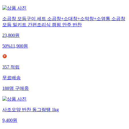
소곱창 모듬구이 세트 소곱창+소대창+소막창+소염통 소곱창
모듬 밀키트 간편조리식 캠핑 안주 반찬
23,800
원
50
%
11,900
원
357
적립
무료배송
188
명
구매중
사조오양 반찬 동그랑땡 1kg
9,400
원