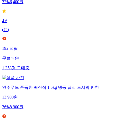
32
%
6,400
원
4.6
(
72
)
192
적립
무료배송
1,258
명
구매중
연주푸드 쫀득한 떡산적 1.5kg 냉동 급식 도시락 반찬
13,900
원
36
%
8,900
원