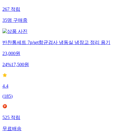
267
적립
35
명
구매중
반찬통세트 7p/set항균검사 냉동실 냉장고 정리 용기
23,000
원
24
%
17,500
원
4.4
(
185
)
525
적립
무료배송