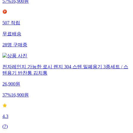
57
%
16,900
원
507
적립
무료배송
28
명
구매중
전자레인지 가능한 로시 렌지 304 스텐 밀폐용기 3종세트 / 스
텐용기 반찬통 김치통
26,900
원
37
%
16,900
원
4.3
(
7
)