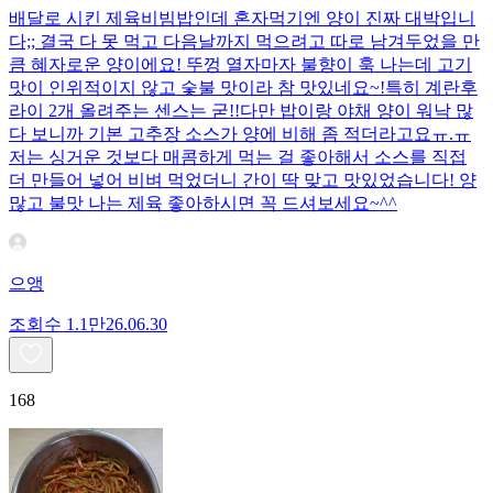
배달로 시킨 제육비빔밥인데 혼자먹기엔 양이 진짜 대박입니
다;; 결국 다 못 먹고 다음날까지 먹으려고 따로 남겨두었을 만
큼 혜자로운 양이에요! 뚜껑 열자마자 불향이 훅 나는데 고기
맛이 인위적이지 않고 숯불 맛이라 참 맛있네요~!특히 계란후
라이 2개 올려주는 센스는 굳!! ​다만 밥이랑 야채 양이 워낙 많
다 보니까 기본 고추장 소스가 양에 비해 좀 적더라고요ㅠ.ㅠ
저는 싱거운 것보다 매콤하게 먹는 걸 좋아해서 소스를 직접
더 만들어 넣어 비벼 먹었더니 간이 딱 맞고 맛있었습니다! 양
많고 불맛 나는 제육 좋아하시면 꼭 드셔보세요~^^
으앵
조회수
1.1만
26.06.30
168