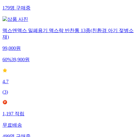
179
명
구매중
맥스앤맥스 밀폐용기 맥스락 반찬통 13종(친환경 아기 젖병소
재)
99,000
원
60
%
39,900
원
4.7
(
3
)
1,197
적립
무료배송
499
명
구매중