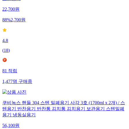
22,700
원
88
%
2,700
원
4.8
(
18
)
81
적립
1,477
명
구매중
쿠비녹스 핸들 304 스텐 밀폐용기 사각 3호 (1700ml x 2개) / 스
텐용기 반찬용기 반찬통 김치통 김치용기 보관용기 스텐밀폐
용기 냉동실용기
56,100
원