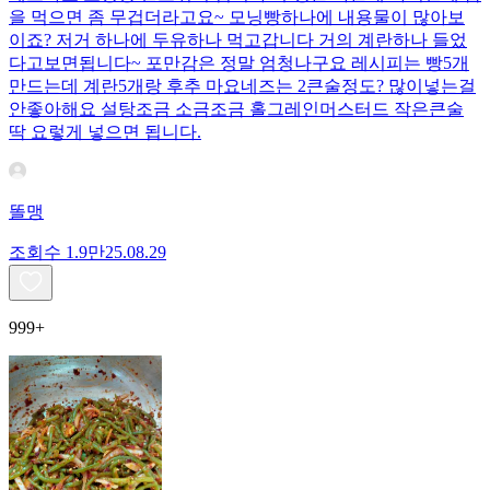
을 먹으면 좀 무겁더라고요~ 모닝빵하나에 내용물이 많아보
이죠? 저거 하나에 두유하나 먹고갑니다 거의 계란하나 들었
다고보면됩니다~ 포만감은 정말 엄청나구요 레시피는 빵5개
만드는데 계란5개랑 후추 마요네즈는 2큰술정도? 많이넣는걸
안좋아해요 설탕조금 소금조금 홀그레인머스터드 작은큰술
딱 요렇게 넣으면 됩니다.
똘맹
조회수
1.9만
25.08.29
999+