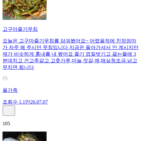
고구마줄기무침
오늘은 고구마줄기무침를 담궈봤어요~ 어렸을적에 친정엄마
가 자주 해 주시던 무침입니다 지금은 돌아가셔서 안 계시지만
제가 비슷하게 훙내를 내 봤어요 줄기 껍질벗기고 끓는물에 3
분데치고 건고추갈고 고춧가루,마늘,젓갈,깨,매실청조금.넘고
무치면 됩니다
울가족
조회수
1.1만
26.07.07
105