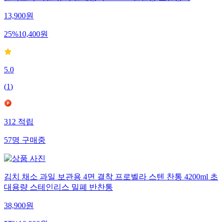
13,900
원
25
%
10,400
원
5.0
(
1
)
312
적립
57
명
구매중
김치 채소 과일 보관용 4면 결착 프로벨라 스텐 찬통 4200ml 초
대용량 스테인리스 밀폐 반찬통
38,900
원