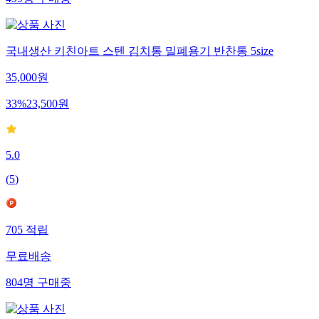
국내생산 키친아트 스텐 김치통 밀폐용기 반찬통 5size
35,000
원
33
%
23,500
원
5.0
(
5
)
705
적립
무료배송
804
명
구매중