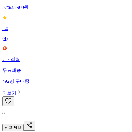
57
%
23,900
원
5.0
(
4
)
717
적립
무료배송
492
명
구매중
더보기
0
신고·제보