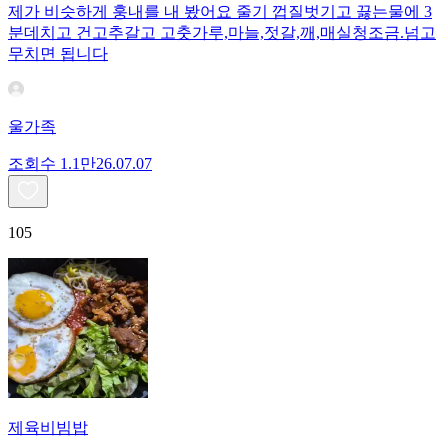
제가 비슷하게 훙내를 내 봤어요 줄기 껍질벗기고 끓는물에 3
분데치고 건고추갈고 고춧가루,마늘,젓갈,깨,매실청조금.넘고
무치면 됩니다
울가족
조회수
1.1만
26.07.07
105
제육비빔밥