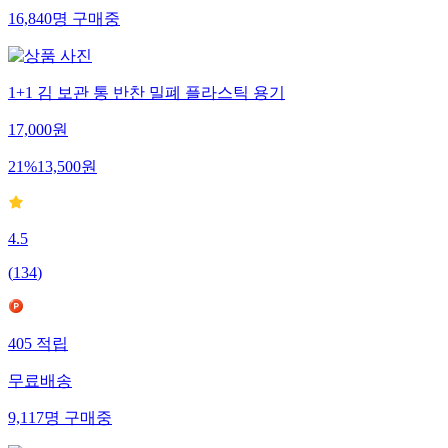
16,840
명
구매중
1+1 김 보관 통 반찬 밀폐 플라스틱 용기
17,000
원
21
%
13,500
원
4.5
(
134
)
405
적립
무료배송
9,117
명
구매중