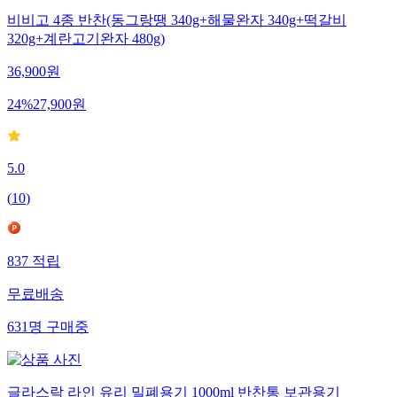
비비고 4종 반찬(동그랑땡 340g+해물완자 340g+떡갈비
320g+계란고기완자 480g)
36,900
원
24
%
27,900
원
5.0
(
10
)
837
적립
무료배송
631
명
구매중
글라스락 라인 유리 밀폐용기 1000ml 반찬통 보관용기