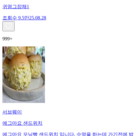
귀염그잡채1
조회수
9.5만
25.08.28
999+
서브웨이
에그마요 샌드위치
에그마요 모닝빵 샌드위치 입니다. 수영을 하는데 가기전에 밥