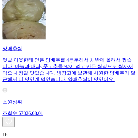
양배추쌈
텃밭 이웃한테 얻은 양배추를 4등분해서 채반에 올려서 쪘습
니다. 마늘과 대파, 풋고추를 많이 넣고 만든 쌈장으로 쌈사서
먹으니 정말 맛있습니다. 냉장고에 보관해 시원한 양배추가 달
근해서 더 맛있게 먹었습니다. 양배추쌈이 맛있어요.
소원성취
조회수
578
26.08.01
16