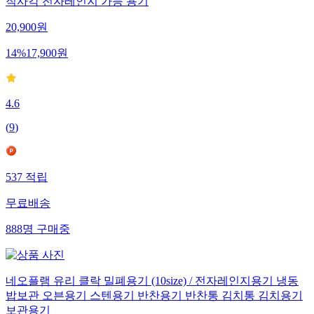
직사각 전자레인지 가능 용기
20,900
원
14
%
17,900
원
4.6
(
9
)
537
적립
무료배송
888
명
구매중
네오플램 유리 클락 밀폐용기 (10size) / 전자레인지용기 냉동
밥보관 오븐용기 스텐용기 반찬용기 반찬통 김치통 김치용기
보관용기