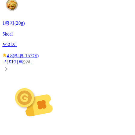
1종지(20g)
5kcal
오이지
4.8
(리뷰
157
개)
·
식단기록
9천+