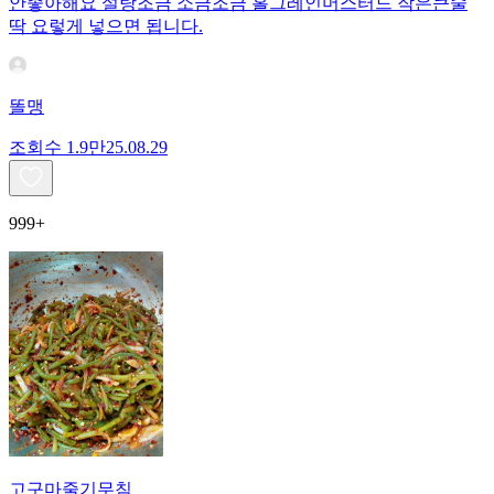
안좋아해요 설탕조금 소금조금 홀그레인머스터드 작은큰술
딱 요렇게 넣으면 됩니다.
똘맹
조회수
1.9만
25.08.29
999+
고구마줄기무침