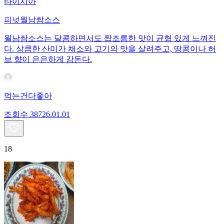
타이시아
피넛월남쌈소스
월남쌈소스는 달콤하면서도 짭조름한 맛이 균형 있게 느껴진
다. 상큼한 산미가 채소와 고기의 맛을 살려주고, 땅콩이나 허
브 향이 은은하게 감돈다.
먹는건다좋아
조회수
387
26.01.01
18