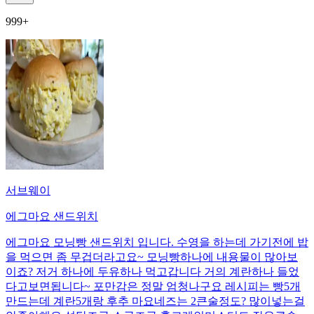
999+
서브웨이
에그마요 샌드위치
에그마요 모닝빵 샌드위치 입니다. 수영을 하는데 가기전에 밥
을 먹으면 좀 무겁더라고요~ 모닝빵하나에 내용물이 많아보
이죠? 저거 하나에 두유하나 먹고갑니다 거의 계란하나 들었
다고보면됩니다~ 포만감은 정말 엄청나구요 레시피는 빵5개
만드는데 계란5개랑 후추 마요네즈는 2큰술정도? 많이넣는걸