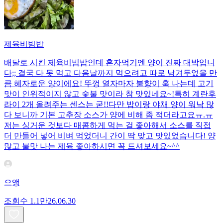
제육비빔밥
배달로 시킨 제육비빔밥인데 혼자먹기엔 양이 진짜 대박입니
다;; 결국 다 못 먹고 다음날까지 먹으려고 따로 남겨두었을 만
큼 혜자로운 양이에요! 뚜껑 열자마자 불향이 훅 나는데 고기
맛이 인위적이지 않고 숯불 맛이라 참 맛있네요~!특히 계란후
라이 2개 올려주는 센스는 굳!! ​다만 밥이랑 야채 양이 워낙 많
다 보니까 기본 고추장 소스가 양에 비해 좀 적더라고요ㅠ.ㅠ
저는 싱거운 것보다 매콤하게 먹는 걸 좋아해서 소스를 직접
더 만들어 넣어 비벼 먹었더니 간이 딱 맞고 맛있었습니다! 양
많고 불맛 나는 제육 좋아하시면 꼭 드셔보세요~^^
으앵
조회수
1.1만
26.06.30