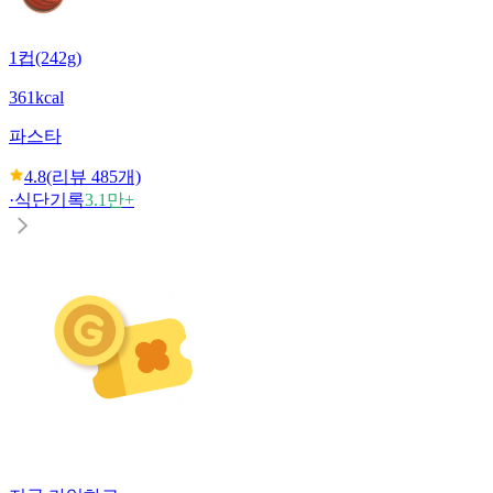
1컵(242g)
361kcal
파스타
4.8
(리뷰
485
개)
·
식단기록
3.1만+