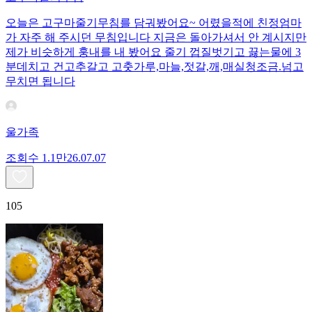
오늘은 고구마줄기무침를 담궈봤어요~ 어렸을적에 친정엄마
가 자주 해 주시던 무침입니다 지금은 돌아가셔서 안 계시지만
제가 비슷하게 훙내를 내 봤어요 줄기 껍질벗기고 끓는물에 3
분데치고 건고추갈고 고춧가루,마늘,젓갈,깨,매실청조금.넘고
무치면 됩니다
울가족
조회수
1.1만
26.07.07
105