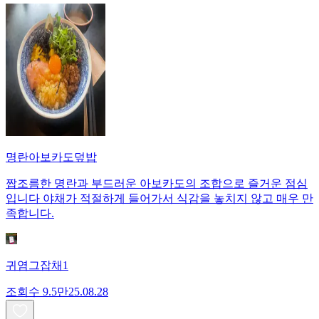
명란아보카도덮밥
짭조름한 명란과 부드러운 아보카도의 조합으로 즐거운 점심
입니다 야채가 적절하게 들어가서 식감을 놓치지 않고 매우 만
족합니다.
귀염그잡채1
조회수
9.5만
25.08.28