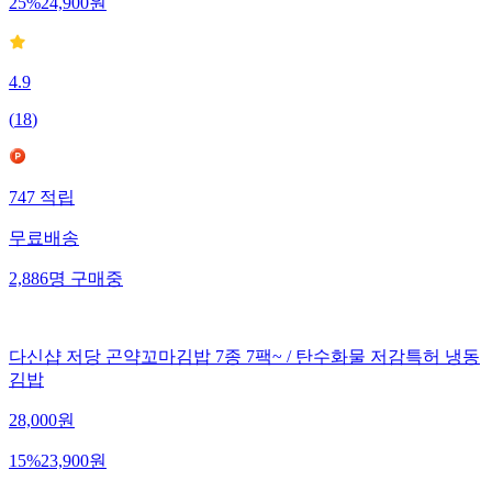
25
%
24,900
원
4.9
(
18
)
747
적립
무료배송
2,886
명
구매중
다신샵 저당 곤약꼬마김밥 7종 7팩~ / 탄수화물 저감특허 냉동
김밥
28,000
원
15
%
23,900
원