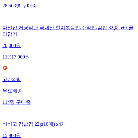
28,503
명
구매중
다신샵 저당식단 국내산 현미볶음밥/주먹밥/김밥 32종 5+5 골
라담기
20,000
원
11
%
17,900
원
537
적립
무료배송
114
명
구매중
비비고 김밥김 22g(10매) x4개
15,900
원