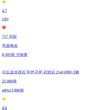
4.7
(
26
)
717
적립
무료배송
8,305
명
구매중
지도표성경김 두번구운 김밥김 21g(10매) 5봉
25,000
원
44
%
13,900
원
4.8