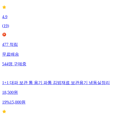
4.9
(
19
)
477
적립
무료배송
544
명
구매중
1+1 대파 보관 통 용기 파통 김밥재료 보관용기 냉동실정리
18,500
원
19
%
15,000
원