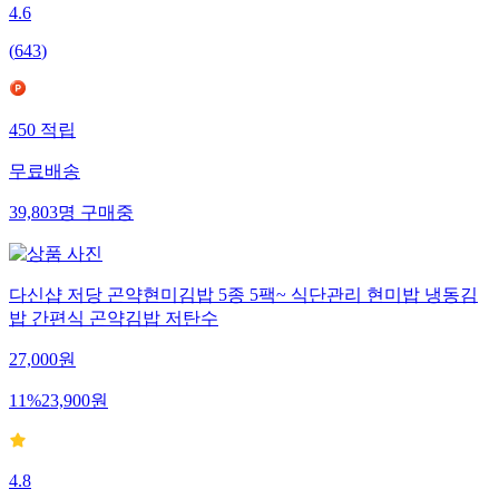
4.6
(
643
)
450
적립
무료배송
39,803
명
구매중
다신샵 저당 곤약현미김밥 5종 5팩~ 식단관리 현미밥 냉동김
밥 간편식 곤약김밥 저탄수
27,000
원
11
%
23,900
원
4.8