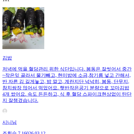
김밥
저녁에 먹을 혈당관리 위한 식단입니다. 봄동은 잘씻어서 중간
~작은잎 골라서 물기빼고, 현미밥에 소금,참기름 넣고 간해서,
반 자른 김 길게놓고, 밥 깔고, 계란지단 넉넉히, 봄동, 단무지,
참치쌈장 얹어서 먹었어요. 햇반작은공기 분량으로 꼬마김밥
4개 쌌어요. 속도 든든하고, 식 후 혈당 스파이크현상없이 탄단
지 잘챙겼습니다.
시니님
조회수
7,160
26.03.12