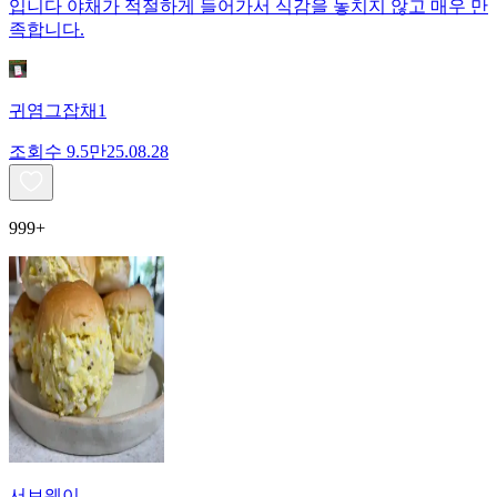
입니다 야채가 적절하게 들어가서 식감을 놓치지 않고 매우 만
족합니다.
귀염그잡채1
조회수
9.5만
25.08.28
999+
서브웨이