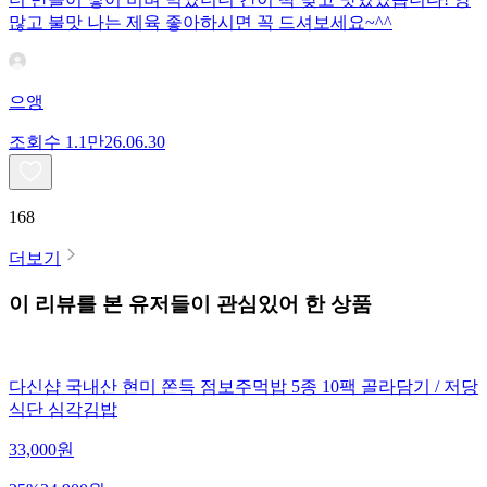
많고 불맛 나는 제육 좋아하시면 꼭 드셔보세요~^^
으앵
조회수
1.1만
26.06.30
168
더보기
이 리뷰를 본 유저들이 관심있어 한 상품
다신샵 국내산 현미 쫀득 점보주먹밥 5종 10팩 골라담기 / 저당
식단 심각김밥
33,000
원