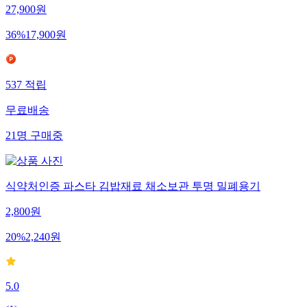
27,900
원
36
%
17,900
원
537
적립
무료배송
21
명
구매중
식약처인증 파스타 김밥재료 채소보관 투명 밀폐용기
2,800
원
20
%
2,240
원
5.0