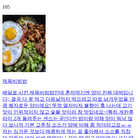
105
제육비빔밥
배달로 시킨 제육비빔밥인데 혼자먹기엔 양이 진짜 대박입니
다;; 결국 다 못 먹고 다음날까지 먹으려고 따로 남겨두었을 만
큼 혜자로운 양이에요! 뚜껑 열자마자 불향이 훅 나는데 고기
맛이 인위적이지 않고 숯불 맛이라 참 맛있네요~!특히 계란후
라이 2개 올려주는 센스는 굳!! ​다만 밥이랑 야채 양이 워낙 많
다 보니까 기본 고추장 소스가 양에 비해 좀 적더라고요ㅠ.ㅠ
저는 싱거운 것보다 매콤하게 먹는 걸 좋아해서 소스를 직접
더 만들어 넣어 비벼 먹었더니 간이 딱 맞고 맛있었습니다! 양