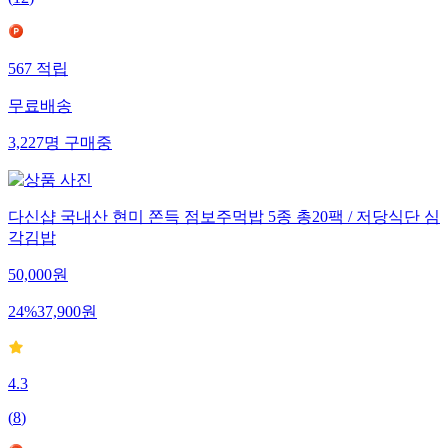
(
12
)
567
적립
무료배송
3,227
명
구매중
다신샵 국내산 현미 쫀득 점보주먹밥 5종 총20팩 / 저당식단 심
각김밥
50,000
원
24
%
37,900
원
4.3
(
8
)