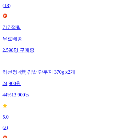
(
18
)
717
적립
무료배송
2,598
명
구매중
하선정 4無 김밥 단무지 370g x2개
24,900
원
44
%
13,900
원
5.0
(
2
)