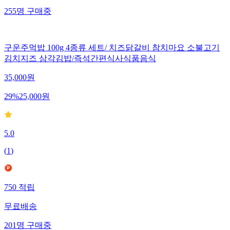
255
명
구매중
구운주먹밥 100g 4종류 세트/ 치즈닭갈비 참치마요 소불고기
김치지즈 삼각김밥/즉석간편식사식품음식
35,000
원
29
%
25,000
원
5.0
(
1
)
750
적립
무료배송
201
명
구매중