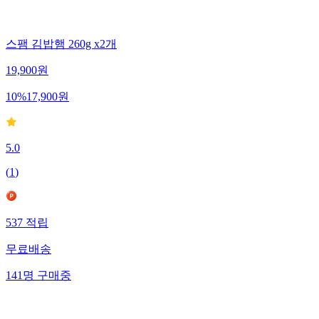
스팸 김밥햄 260g x2개
19,900
원
10
%
17,900
원
5.0
(
1
)
537
적립
무료배송
141
명
구매중