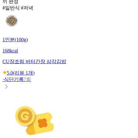
끼 완성
#일반식 #저녁
1인분(100g)
168kcal
CU
장조림 버터간장 삼각김밥
5.0
(리뷰
1
개)
·
식단기록
7회