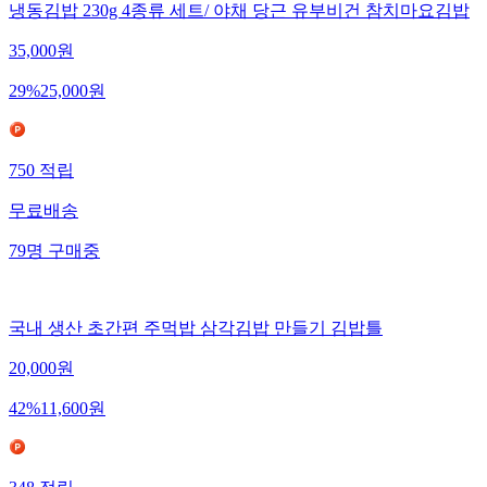
냉동김밥 230g 4종류 세트/ 야채 당근 유부비건 참치마요김밥
35,000
원
29
%
25,000
원
750
적립
무료배송
79
명
구매중
국내 생산 초간편 주먹밥 삼각김밥 만들기 김밥틀
20,000
원
42
%
11,600
원