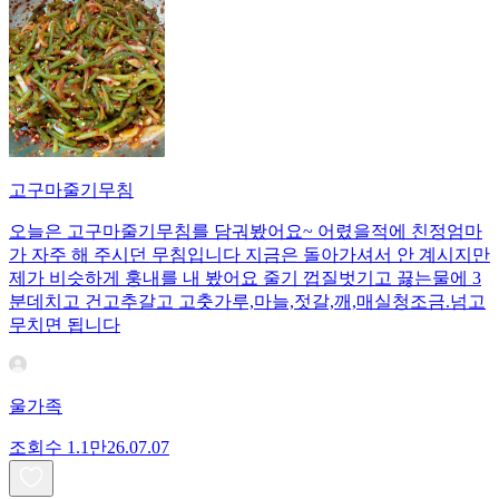
고구마줄기무침
오늘은 고구마줄기무침를 담궈봤어요~ 어렸을적에 친정엄마
가 자주 해 주시던 무침입니다 지금은 돌아가셔서 안 계시지만
제가 비슷하게 훙내를 내 봤어요 줄기 껍질벗기고 끓는물에 3
분데치고 건고추갈고 고춧가루,마늘,젓갈,깨,매실청조금.넘고
무치면 됩니다
울가족
조회수
1.1만
26.07.07