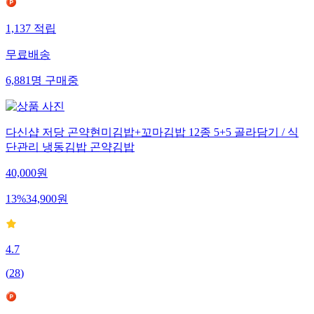
1,137
적립
무료배송
6,881
명
구매중
다신샵 저당 곤약현미김밥+꼬마김밥 12종 5+5 골라담기 / 식
단관리 냉동김밥 곤약김밥
40,000
원
13
%
34,900
원
4.7
(
28
)