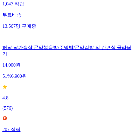
1,047
적립
무료배송
13,567
명
구매중
허닭 닭가슴살 곤약볶음밥/주먹밥/곤약김밥 외 간편식 골라담
기
14,000
원
51
%
6,900
원
4.8
(
576
)
207
적립