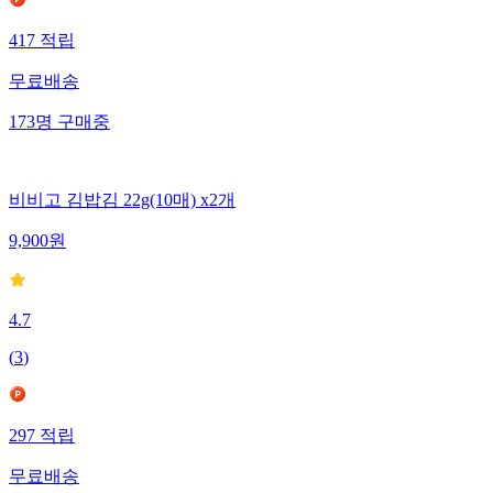
417
적립
무료배송
173
명
구매중
비비고 김밥김 22g(10매) x2개
9,900
원
4.7
(
3
)
297
적립
무료배송