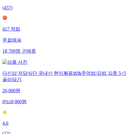
(
457
)
417
적립
무료배송
18,709
명
구매중
다신샵 저당식단 국내산 현미볶음밥&주먹밥/김밥 32종 5+5
골라담기
20,000
원
6
%
18,900
원
4.6