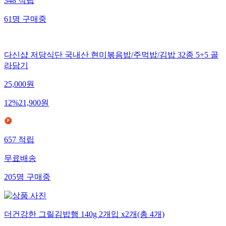
348
적립
61
명
구매중
다신샵 저당식단 국내산 현미볶음밥/주먹밥/김밥 32종 5+5 골
라담기
25,000
원
12
%
21,900
원
657
적립
무료배송
205
명
구매중
더건강한 그릴김밥햄 140g 2개입 x2개(총 4개)