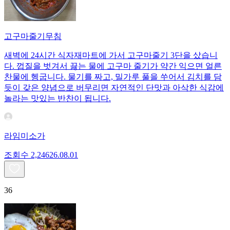
고구마줄기무침
새벽에 24시간 식자재마트에 가서 고구마줄기 3단을 샀습니
다. 껍질을 벗겨서 끓는 물에 고구마 줄기가 약간 익으면 얼른
찬물에 헹굽니다. 물기를 짜고, 밀가루 풀을 쑤어서 김치를 담
듯이 갖은 양념으로 버무리면 자연적인 단맛과 아삭한 식감에
놀라는 맛있는 반찬이 됩니다.
라임미소가
조회수
2,246
26.08.01
36