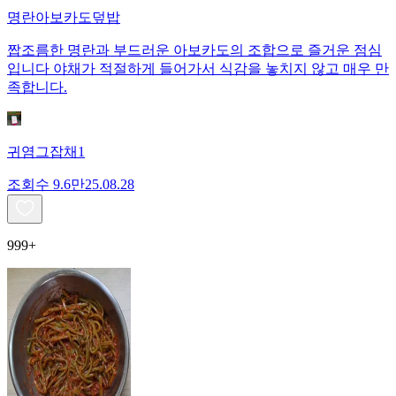
명란아보카도덮밥
짭조름한 명란과 부드러운 아보카도의 조합으로 즐거운 점심
입니다 야채가 적절하게 들어가서 식감을 놓치지 않고 매우 만
족합니다.
귀염그잡채1
조회수
9.6만
25.08.28
999+