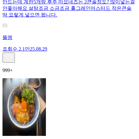
만드는데 계란5개랑 후추 마요네즈는 2큰술정도? 많이넣는걸
안좋아해요 설탕조금 소금조금 홀그레인머스터드 작은큰술
딱 요렇게 넣으면 됩니다.
똘맹
조회수
2.1만
25.08.29
999+