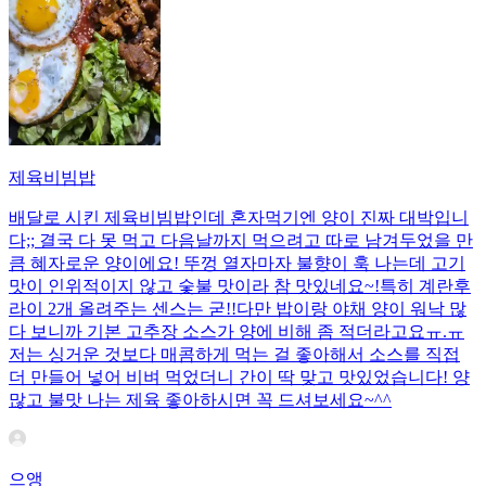
제육비빔밥
배달로 시킨 제육비빔밥인데 혼자먹기엔 양이 진짜 대박입니
다;; 결국 다 못 먹고 다음날까지 먹으려고 따로 남겨두었을 만
큼 혜자로운 양이에요! 뚜껑 열자마자 불향이 훅 나는데 고기
맛이 인위적이지 않고 숯불 맛이라 참 맛있네요~!특히 계란후
라이 2개 올려주는 센스는 굳!! ​다만 밥이랑 야채 양이 워낙 많
다 보니까 기본 고추장 소스가 양에 비해 좀 적더라고요ㅠ.ㅠ
저는 싱거운 것보다 매콤하게 먹는 걸 좋아해서 소스를 직접
더 만들어 넣어 비벼 먹었더니 간이 딱 맞고 맛있었습니다! 양
많고 불맛 나는 제육 좋아하시면 꼭 드셔보세요~^^
으앵