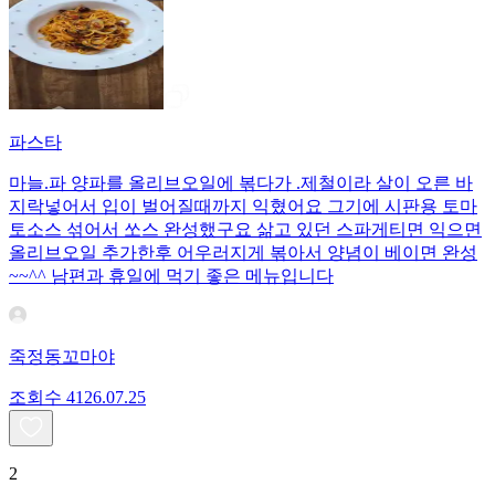
파스타
마늘.파 양파를 올리브오일에 볶다가 .제철이라 살이 오른 바
지락넣어서 입이 벌어질때까지 익혔어요 그기에 시판용 토마
토소스 섞어서 쏘스 완성했구요 삶고 있던 스파게티면 익으면
올리브오일 추가한후 어우러지게 볶아서 양념이 베이면 완성
~~^^ 남편과 휴일에 먹기 좋은 메뉴입니다
죽정동꼬마야
조회수
41
26.07.25
2