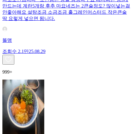
만드는데 계란5개랑 후추 마요네즈는 2큰술정도? 많이넣는걸
안좋아해요 설탕조금 소금조금 홀그레인머스터드 작은큰술
딱 요렇게 넣으면 됩니다.
똘맹
조회수
2.1만
25.08.29
999+