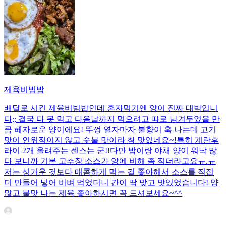
제육비빔밥
배달로 시킨 제육비빔밥인데 혼자먹기엔 양이 진짜 대박입니
다;; 결국 다 못 먹고 다음날까지 먹으려고 따로 남겨두었을 만
큼 혜자로운 양이에요! 뚜껑 열자마자 불향이 훅 나는데 고기
맛이 인위적이지 않고 숯불 맛이라 참 맛있네요~!특히 계란후
라이 2개 올려주는 센스는 굳!! ​다만 밥이랑 야채 양이 워낙 많
다 보니까 기본 고추장 소스가 양에 비해 좀 적더라고요ㅠ.ㅠ
저는 싱거운 것보다 매콤하게 먹는 걸 좋아해서 소스를 직접
더 만들어 넣어 비벼 먹었더니 간이 딱 맞고 맛있었습니다! 양
많고 불맛 나는 제육 좋아하시면 꼭 드셔보세요~^^