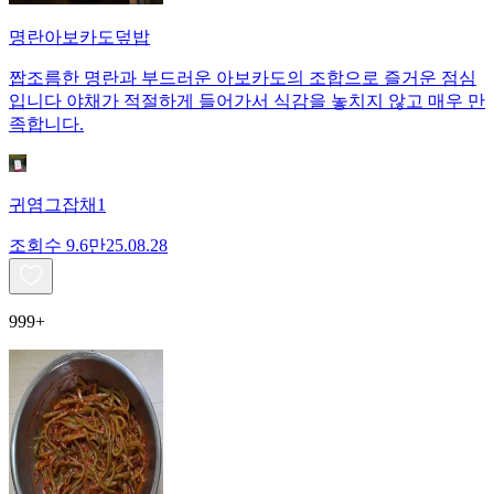
명란아보카도덮밥
짭조름한 명란과 부드러운 아보카도의 조합으로 즐거운 점심
입니다 야채가 적절하게 들어가서 식감을 놓치지 않고 매우 만
족합니다.
귀염그잡채1
조회수
9.6만
25.08.28
999+