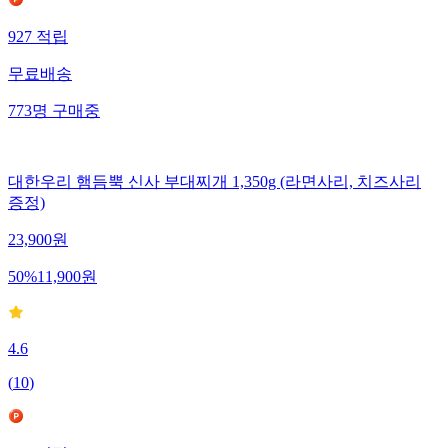
927
적립
무료배송
773
명
구매중
대한우리 햄듬뿍 신사 부대찌개 1,350g (라면사리, 치즈사리
증정)
23,900
원
50
%
11,900
원
4.6
(
10
)