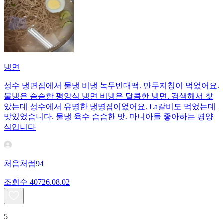
냉면
성수 냉면집에서 물냉 비냉 녹두빈대떡. 만두지칭이 먹었어요.
물냉은 슴슴한 평양식 냉면 비냉은 달콤한 냉면. 검색해서 찿
았는데 성수에서 유명한 냉명집이었어요. La갈비도 먹었는데
맛있었습니다. 물냉 육수 슴슴한 맛. 마니아들 좋아하는 평양
식입니다
처음처럼94
조회수
407
26.08.02
5