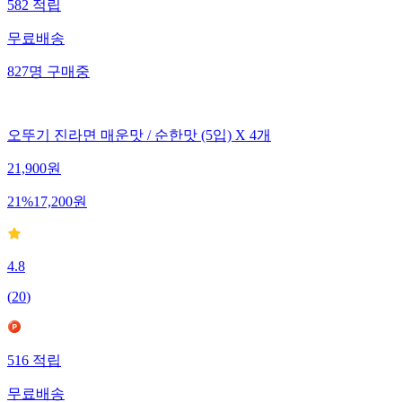
582
적립
무료배송
827
명
구매중
오뚜기 진라면 매운맛 / 순한맛 (5입) X 4개
21,900
원
21
%
17,200
원
4.8
(
20
)
516
적립
무료배송