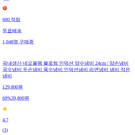
600
적립
무료배송
1,048
명
구매중
국내생산 네오플램 블로썸 인덕션 양수냄비 24cm / 양손냄비
국수냄비 두손냄비 육수냄비 인덕션냄비 라면냄비 냄비 작은
냄비
129,800
원
69
%
39,800
원
4.7
(
3
)