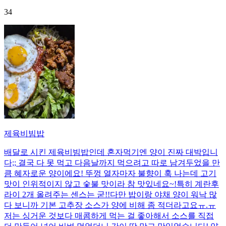
34
제육비빔밥
배달로 시킨 제육비빔밥인데 혼자먹기엔 양이 진짜 대박입니
다;; 결국 다 못 먹고 다음날까지 먹으려고 따로 남겨두었을 만
큼 혜자로운 양이에요! 뚜껑 열자마자 불향이 훅 나는데 고기
맛이 인위적이지 않고 숯불 맛이라 참 맛있네요~!특히 계란후
라이 2개 올려주는 센스는 굳!! ​다만 밥이랑 야채 양이 워낙 많
다 보니까 기본 고추장 소스가 양에 비해 좀 적더라고요ㅠ.ㅠ
저는 싱거운 것보다 매콤하게 먹는 걸 좋아해서 소스를 직접