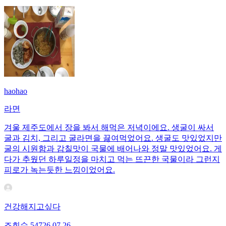
haohao
라면
겨울 제주도에서 장을 봐서 해먹은 저녁이에요. 생굴이 싸서
굴과 김치, 그리고 굴라면을 끓여먹었어요. 생굴도 맛있었지만
굴의 시원함과 감칠맛이 국물에 배어나와 정말 맛있었어요. 게
다가 추웠던 하루일정을 마치고 먹는 뜨끈한 국물이라 그런지
피로가 녹는듯한 느낌이었어요.
건강해지고싶다
조회수
547
26.07.26