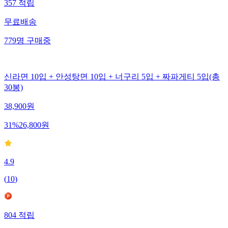
357
적립
무료배송
779
명
구매중
신라면 10입 + 안성탕면 10입 + 너구리 5입 + 짜파게티 5입(총
30봉)
38,900
원
31
%
26,800
원
4.9
(
10
)
804
적립