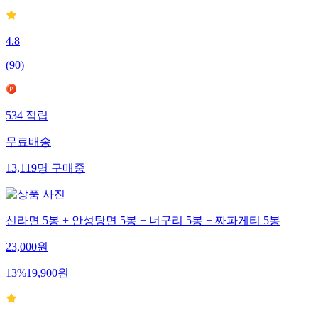
4.8
(
90
)
534
적립
무료배송
13,119
명
구매중
신라면 5봉 + 안성탕면 5봉 + 너구리 5봉 + 짜파게티 5봉
23,000
원
13
%
19,900
원