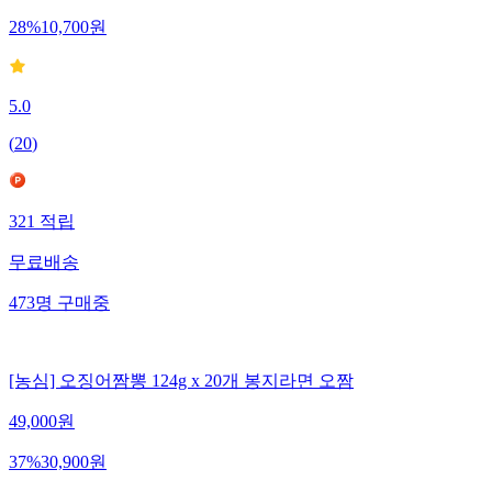
28
%
10,700
원
5.0
(
20
)
321
적립
무료배송
473
명
구매중
[농심] 오징어짬뽕 124g x 20개 봉지라면 오짬
49,000
원
37
%
30,900
원