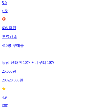
5.0
(
15
)
606
적립
무료배송
410
명
구매중
농심 신라면 10개 + 너구리 10개
25,000
원
20
%
20,000
원
4.9
(
38
)