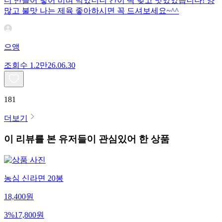
더 만들어 넣어 비벼 먹었더니 간이 딱 맞고 맛있었습니다! 양
많고 불맛 나는 제육 좋아하시면 꼭 드셔보세요~^^
으앵
조회수
1.2만
26.06.30
181
더보기
이 리뷰를 본 유저들이 관심있어 한 상품
농심 신라면 20봉
18,400
원
3
%
17,800
원