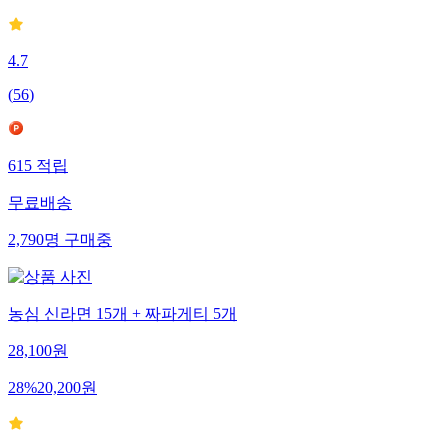
4.7
(
56
)
615
적립
무료배송
2,790
명
구매중
농심 신라면 15개 + 짜파게티 5개
28,100
원
28
%
20,200
원