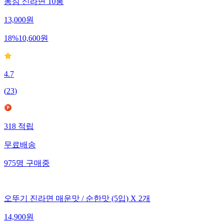
농심 신라면 10봉
13,000
원
18
%
10,600
원
4.7
(
23
)
318
적립
무료배송
975
명
구매중
오뚜기 진라면 매운맛 / 순한맛 (5입) X 2개
14,900
원