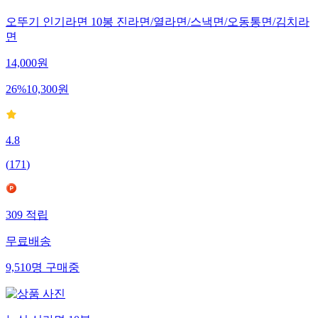
오뚜기 인기라면 10봉 진라면/열라면/스낵면/오동통면/김치라
면
14,000
원
26
%
10,300
원
4.8
(
171
)
309
적립
무료배송
9,510
명
구매중