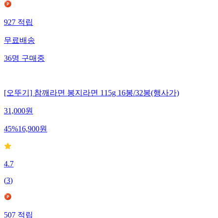
927
적립
무료배송
36
명
구매중
[오뚜기] 참깨라면 봉지라면 115g 16봉/32봉(행사가)
31,000
원
45
%
16,900
원
4.7
(
3
)
507
적립