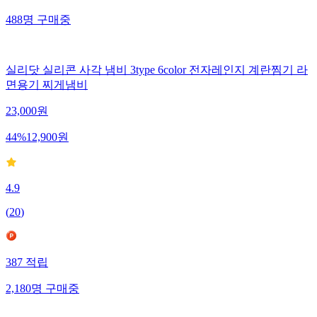
488
명
구매중
실리닷 실리콘 사각 냄비 3type 6color 전자레인지 계란찜기 라
면용기 찌게냄비
23,000
원
44
%
12,900
원
4.9
(
20
)
387
적립
2,180
명
구매중