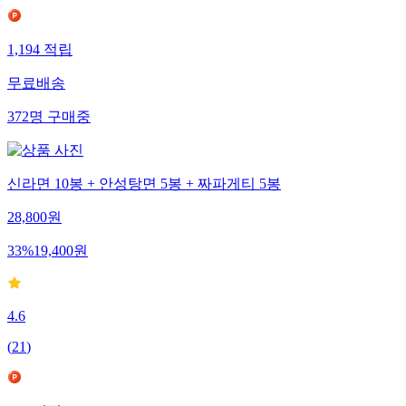
1,194
적립
무료배송
372
명
구매중
신라면 10봉 + 안성탕면 5봉 + 짜파게티 5봉
28,800
원
33
%
19,400
원
4.6
(
21
)