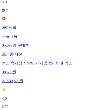
4.8
(
97
)
597
적립
무료배송
35,897
명
구매중
농심 육개장 사발면 24개입 컵라면 한박스
38,600
원
21
%
30,600
원
4.6
(
17
)