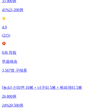
35,900
원
41
%
21,200
원
4.9
(
215
)
636
적립
무료배송
3,567
명
구매중
[농심] 신라면 10봉 + 너구리 5봉 + 짜파게티 5봉
26,800
원
24
%
20,500
원