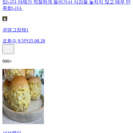
입니다 야채가 적절하게 들어가서 식감을 놓치지 않고 매우 만
족합니다.
귀염그잡채1
조회수
9.5만
25.08.28
999+
서브웨이