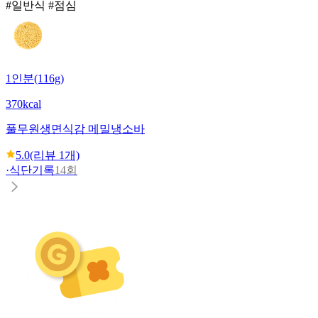
#일반식 #점심
1인분(116g)
370kcal
풀무원
생면식감 메밀냉소바
5.0
(리뷰
1
개)
·
식단기록
14회