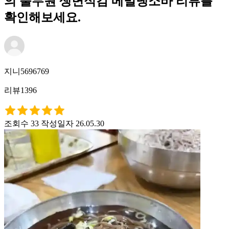
의 풀무원 생면식감 메밀냉소바 리뷰를
확인해보세요.
지니5696769
리뷰1396
조회수 33
작성일자 26.05.30