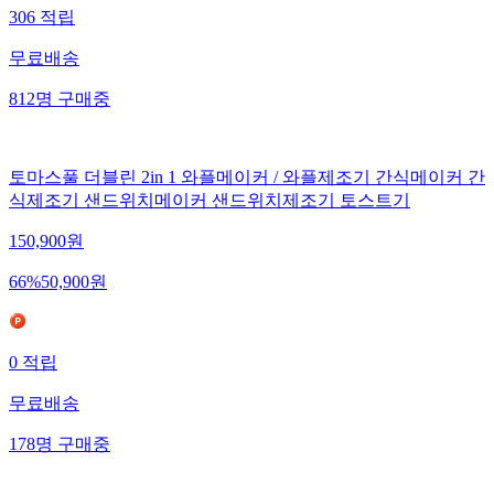
306
적립
무료배송
812
명
구매중
토마스풀 더블린 2in 1 와플메이커 / 와플제조기 간식메이커 간
식제조기 샌드위치메이커 샌드위치제조기 토스트기
150,900
원
66
%
50,900
원
0
적립
무료배송
178
명
구매중