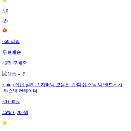
5.0
(
2
)
669
적립
무료배송
46
명
구매중
ziptop 집탑 실리콘 지퍼백 모음전 컵/디쉬/스낵 백/샌드위치
백/스낵 컨테이너
30,000
원
46
%
16,200
원