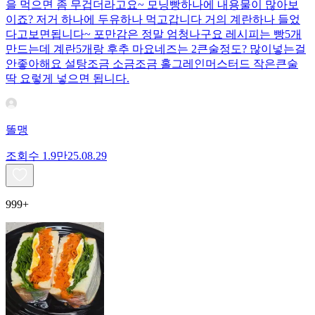
을 먹으면 좀 무겁더라고요~ 모닝빵하나에 내용물이 많아보
이죠? 저거 하나에 두유하나 먹고갑니다 거의 계란하나 들었
다고보면됩니다~ 포만감은 정말 엄청나구요 레시피는 빵5개
만드는데 계란5개랑 후추 마요네즈는 2큰술정도? 많이넣는걸
안좋아해요 설탕조금 소금조금 홀그레인머스터드 작은큰술
딱 요렇게 넣으면 됩니다.
똘맹
조회수
1.9만
25.08.29
999+