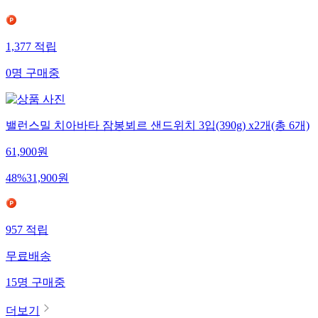
1,377
적립
0
명
구매중
밸런스밀 치아바타 잠봉뵈르 샌드위치 3입(390g) x2개(총 6개)
61,900
원
48
%
31,900
원
957
적립
무료배송
15
명
구매중
더보기