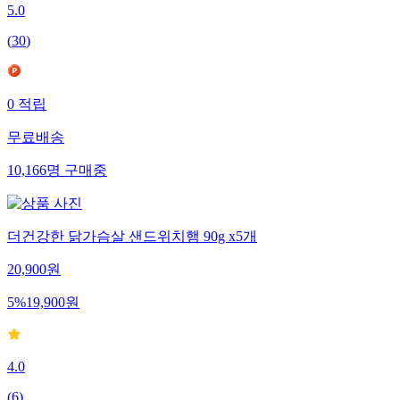
5.0
(
30
)
0
적립
무료배송
10,166
명
구매중
더건강한 닭가슴살 샌드위치햄 90g x5개
20,900
원
5
%
19,900
원
4.0
(
6
)