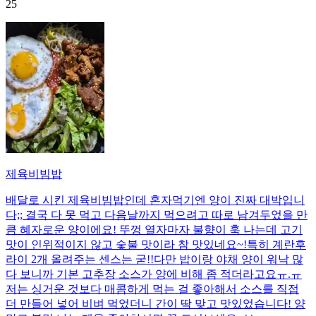
25
제육비빔밥
배달로 시킨 제육비빔밥인데 혼자먹기엔 양이 진짜 대박입니
다;; 결국 다 못 먹고 다음날까지 먹으려고 따로 남겨두었을 만
큼 혜자로운 양이에요! 뚜껑 열자마자 불향이 훅 나는데 고기
맛이 인위적이지 않고 숯불 맛이라 참 맛있네요~!특히 계란후
라이 2개 올려주는 센스는 굳!! ​다만 밥이랑 야채 양이 워낙 많
다 보니까 기본 고추장 소스가 양에 비해 좀 적더라고요ㅠ.ㅠ
저는 싱거운 것보다 매콤하게 먹는 걸 좋아해서 소스를 직접
더 만들어 넣어 비벼 먹었더니 간이 딱 맞고 맛있었습니다! 양