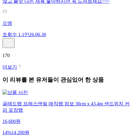
많고 불맛 나는 제육 좋아하시면 꼭 드셔보세요~^^
으앵
조회수
1.1만
26.06.30
170
더보기
이 리뷰를 본 유저들이 관심있어 한 상품
글래드랩 프레스앤씰 매직랩 점보 30cm x 43.4m 샌드위치 커
피 포장랩
16,600
원
14
%
14,200
원