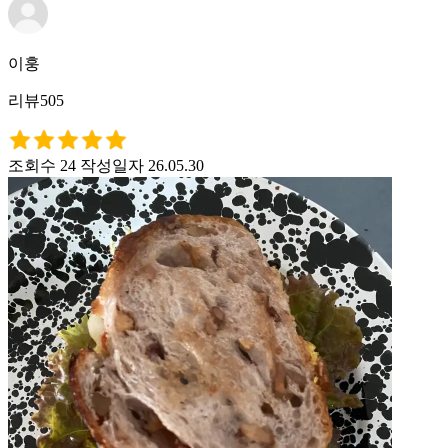
이훙
리뷰505
조회수 24
작성일자 26.05.30