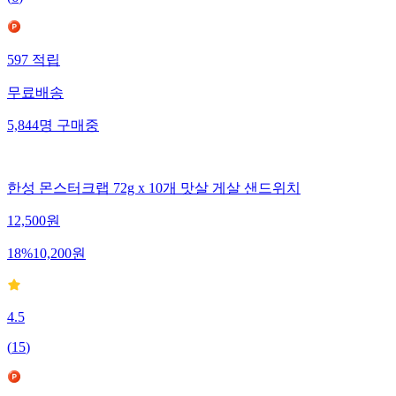
597
적립
무료배송
5,844
명
구매중
한성 몬스터크랩 72g x 10개 맛살 게살 샌드위치
12,500
원
18
%
10,200
원
4.5
(
15
)