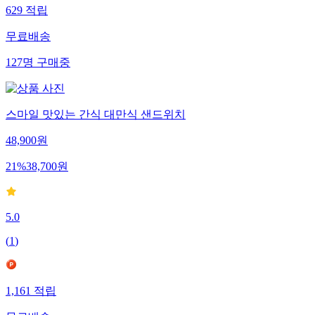
629
적립
무료배송
127
명
구매중
스마일 맛있는 간식 대만식 샌드위치
48,900
원
21
%
38,700
원
5.0
(
1
)
1,161
적립