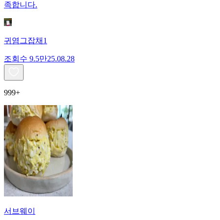
족합니다.
귀염그잡채1
조회수
9.5만
25.08.28
999+
서브웨이