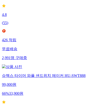
4.8
(
55
)
426
적립
무료배송
2,991
명
구매중
슈맥스 타이머 와플 샌드위치 메이커 HU-SWT888
99,000
원
66
%
33,900
원