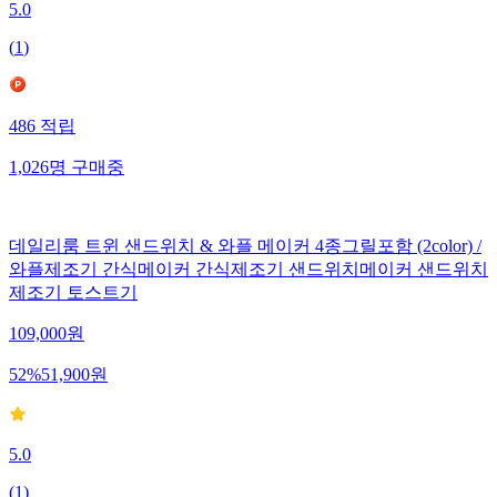
5.0
(
1
)
486
적립
1,026
명
구매중
데일리룸 트윈 샌드위치 & 와플 메이커 4종그릴포함 (2color) /
와플제조기 간식메이커 간식제조기 샌드위치메이커 샌드위치
제조기 토스트기
109,000
원
52
%
51,900
원
5.0