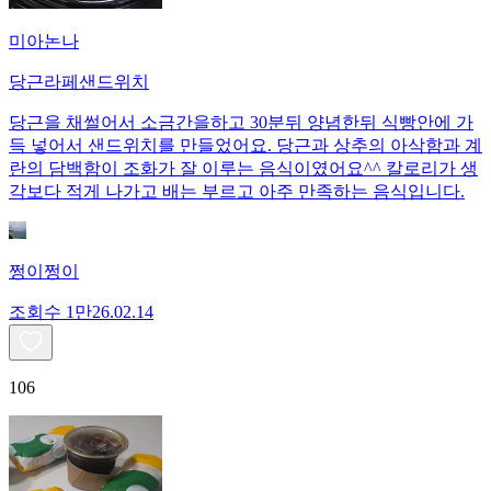
미아논나
당근라페샌드위치
당근을 채썰어서 소금간을하고 30분뒤 양념한뒤 식빵안에 가
득 넣어서 샌드위치를 만들었어요. 당근과 상추의 아삭함과 계
란의 담백함이 조화가 잘 이루는 음식이였어요^^ 칼로리가 생
각보다 적게 나가고 배는 부르고 아주 만족하는 음식입니다.
쩡이쩡이
조회수
1만
26.02.14
106