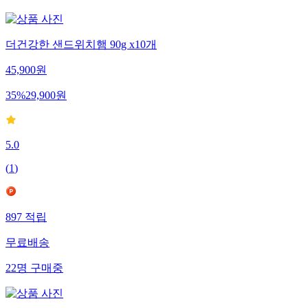
더건강한 샌드위치햄 90g x10개
45,900
원
35
%
29,900
원
5.0
(
1
)
897
적립
무료배송
22
명
구매중