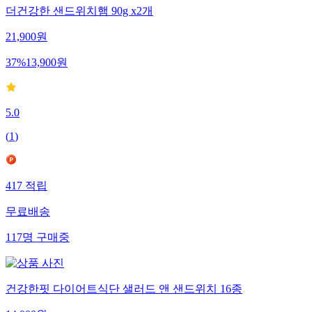
더건강한 샌드위치햄 90g x2개
21,900
원
37
%
13,900
원
5.0
(
1
)
417
적립
무료배송
117
명
구매중
건강한핏 다이어트식단 샐러드 앤 샌드위치 16종