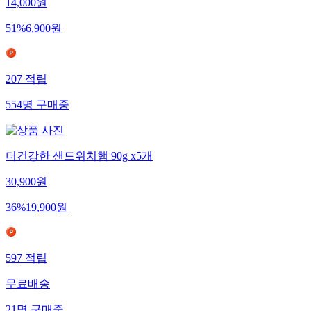
14,000
원
51
%
6,900
원
207
적립
554
명
구매중
더건강한 샌드위치햄 90g x5개
30,900
원
36
%
19,900
원
597
적립
무료배송