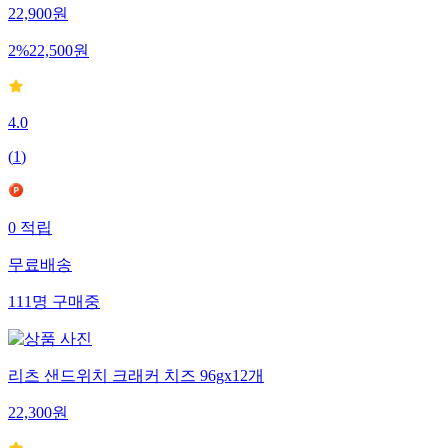
22,900
원
2
%
22,500
원
4.0
(
1
)
0
적립
무료배송
111
명
구매중
리츠 샌드위치 크래커 치즈 96gx12개
22,300
원