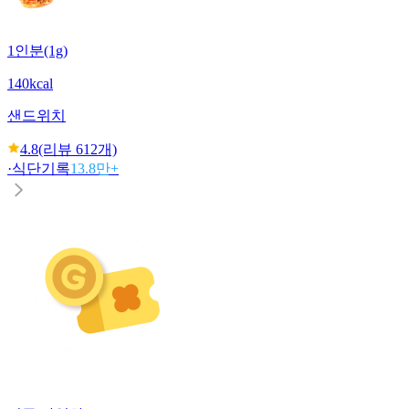
1인분(1g)
140kcal
샌드위치
4.8
(리뷰
612
개)
·
식단기록
13.8만+