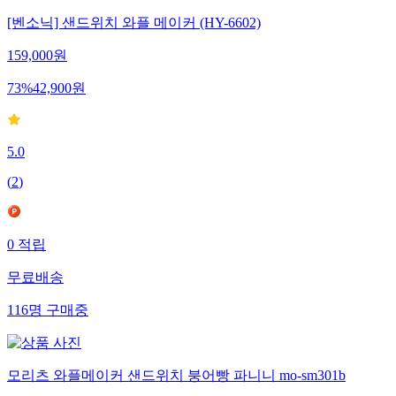
[벤소닉] 샌드위치 와플 메이커 (HY-6602)
159,000
원
73
%
42,900
원
5.0
(
2
)
0
적립
무료배송
116
명
구매중
모리츠 와플메이커 샌드위치 붕어빵 파니니 mo-sm301b