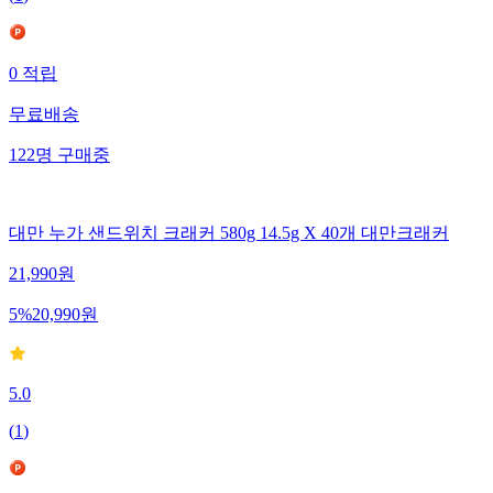
(
1
)
0
적립
무료배송
122
명
구매중
대만 누가 샌드위치 크래커 580g 14.5g X 40개 대만크래커
21,990
원
5
%
20,990
원
5.0
(
1
)