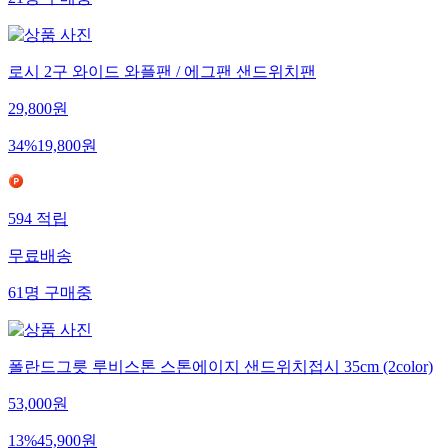
21
명
구매중
로시 2구 와이드 와플팬 / 에그팬 샌드위치팬
29,800
원
34
%
19,800
원
594
적립
무료배송
61
명
구매중
폴란드그릇 루비스톤 스톤에이지 샌드위치접시 35cm (2color)
53,000
원
13
%
45,900
원