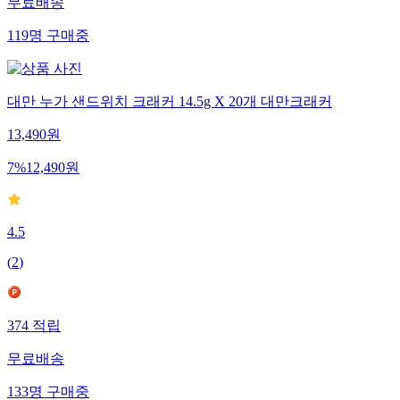
무료배송
119
명
구매중
대만 누가 샌드위치 크래커 14.5g X 20개 대만크래커
13,490
원
7
%
12,490
원
4.5
(
2
)
374
적립
무료배송
133
명
구매중