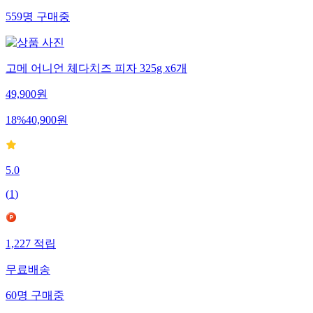
559
명
구매중
고메 어니언 체다치즈 피자 325g x6개
49,900
원
18
%
40,900
원
5.0
(
1
)
1,227
적립
무료배송
60
명
구매중