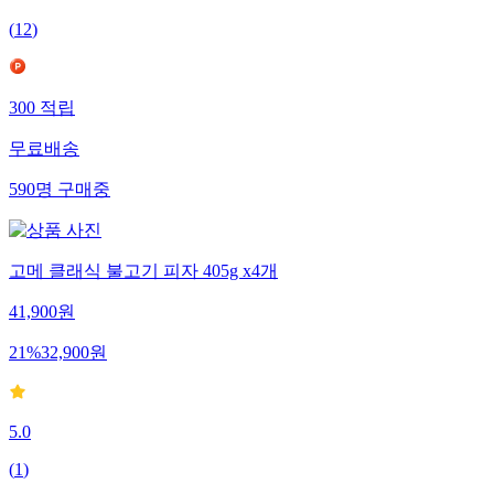
(
12
)
300
적립
무료배송
590
명
구매중
고메 클래식 불고기 피자 405g x4개
41,900
원
21
%
32,900
원
5.0
(
1
)