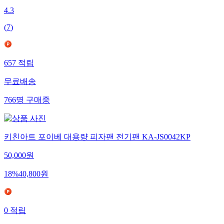
4.3
(
7
)
657
적립
무료배송
766
명
구매중
키친아트 포이베 대용량 피자팬 전기팬 KA-JS0042KP
50,000
원
18
%
40,800
원
0
적립