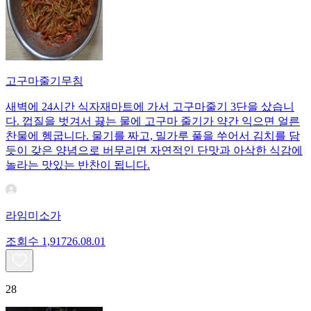
고구마줄기무침
새벽에 24시간 식자재마트에 가서 고구마줄기 3단을 샀습니
다. 껍질을 벗겨서 끓는 물에 고구마 줄기가 약간 익으면 얼른
찬물에 헹굽니다. 물기를 짜고, 밀가루 풀을 쑤어서 김치를 담
듯이 갖은 양념으로 버무리면 자연적인 단맛과 아삭한 식감에
놀라는 맛있는 반찬이 됩니다.
라임미소가
조회수
1,917
26.08.01
28