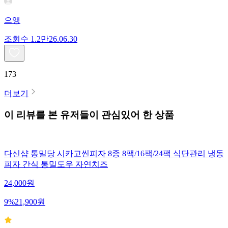
으앵
조회수
1.2만
26.06.30
173
더보기
이 리뷰를 본 유저들이 관심있어 한 상품
다신샵 통밀당 시카고씬피자 8종 8팩/16팩/24팩 식단관리 냉동
피자 간식 통밀도우 자연치즈
24,000
원
9
%
21,900
원