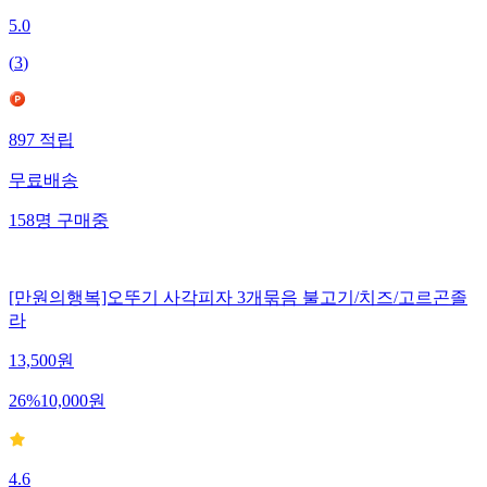
5.0
(
3
)
897
적립
무료배송
158
명
구매중
[만원의행복]오뚜기 사각피자 3개묶음 불고기/치즈/고르곤졸
라
13,500
원
26
%
10,000
원
4.6