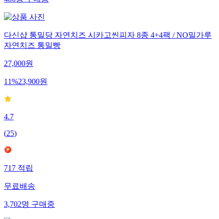
다신샵 통밀당 자연치즈 시카고씬피자 8종 4+4팩 / NO밀가루
자연치즈 통밀빵
27,000
원
11
%
23,900
원
4.7
(
25
)
717
적립
무료배송
3,702
명
구매중