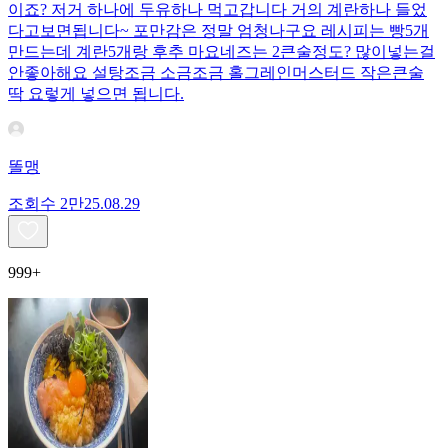
이죠? 저거 하나에 두유하나 먹고갑니다 거의 계란하나 들었
다고보면됩니다~ 포만감은 정말 엄청나구요 레시피는 빵5개
만드는데 계란5개랑 후추 마요네즈는 2큰술정도? 많이넣는걸
안좋아해요 설탕조금 소금조금 홀그레인머스터드 작은큰술
딱 요렇게 넣으면 됩니다.
똘맹
조회수
2만
25.08.29
999+