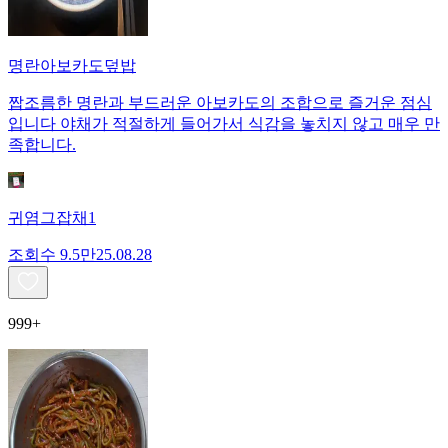
명란아보카도덮밥
짭조름한 명란과 부드러운 아보카도의 조합으로 즐거운 점심
입니다 야채가 적절하게 들어가서 식감을 놓치지 않고 매우 만
족합니다.
귀염그잡채1
조회수
9.5만
25.08.28
999+