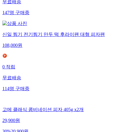
무료배송
147
명
구매중
신일 찜기 전기찜기 만두 떡 후라이팬 대형 피자팬
108,000
원
0
적립
무료배송
114
명
구매중
고메 클래식 콤비네이션 피자 405g x2개
29,900
원