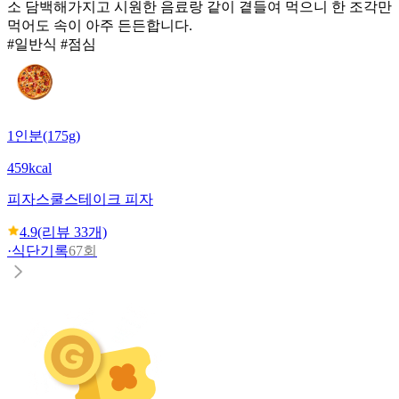
소 담백해가지고 시원한 음료랑 같이 곁들여 먹으니 한 조각만
먹어도 속이 아주 든든합니다.
#일반식 #점심
1인분(175g)
459kcal
피자스쿨
스테이크 피자
4.9
(리뷰
33
개)
·
식단기록
67회