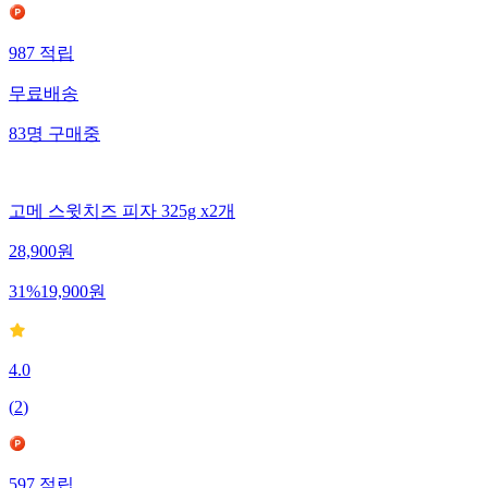
987
적립
무료배송
83
명
구매중
고메 스윗치즈 피자 325g x2개
28,900
원
31
%
19,900
원
4.0
(
2
)
597
적립