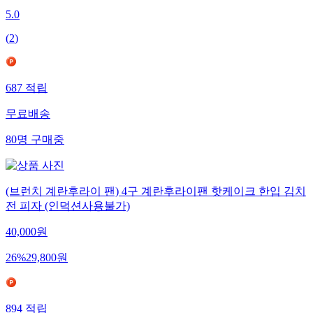
5.0
(
2
)
687
적립
무료배송
80
명
구매중
(브런치 계란후라이 팬) 4구 계란후라이팬 핫케이크 한입 김치
전 피자 (인덕션사용불가)
40,000
원
26
%
29,800
원
894
적립