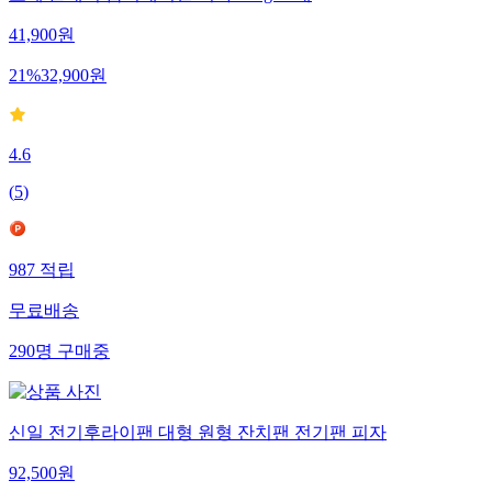
41,900
원
21
%
32,900
원
4.6
(
5
)
987
적립
무료배송
290
명
구매중
신일 전기후라이팬 대형 원형 잔치팬 전기팬 피자
92,500
원