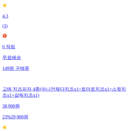
4.3
(
3
)
0
적립
무료배송
149
명
구매중
고메 치즈피자 4종(어니언체다치즈x1+토마토치즈x1+스윗치
즈x1+갈릭치즈x1)
38,900
원
23
%
29,900
원