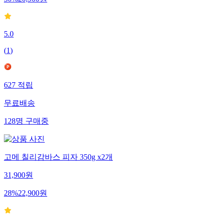
30
%
20,900
원
5.0
(
1
)
627
적립
무료배송
128
명
구매중
고메 칠리감바스 피자 350g x2개
31,900
원
28
%
22,900
원