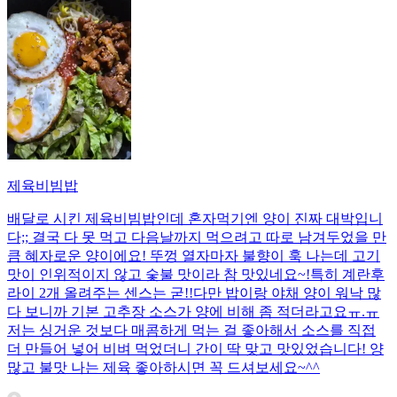
제육비빔밥
배달로 시킨 제육비빔밥인데 혼자먹기엔 양이 진짜 대박입니
다;; 결국 다 못 먹고 다음날까지 먹으려고 따로 남겨두었을 만
큼 혜자로운 양이에요! 뚜껑 열자마자 불향이 훅 나는데 고기
맛이 인위적이지 않고 숯불 맛이라 참 맛있네요~!특히 계란후
라이 2개 올려주는 센스는 굳!! ​다만 밥이랑 야채 양이 워낙 많
다 보니까 기본 고추장 소스가 양에 비해 좀 적더라고요ㅠ.ㅠ
저는 싱거운 것보다 매콤하게 먹는 걸 좋아해서 소스를 직접
더 만들어 넣어 비벼 먹었더니 간이 딱 맞고 맛있었습니다! 양
많고 불맛 나는 제육 좋아하시면 꼭 드셔보세요~^^