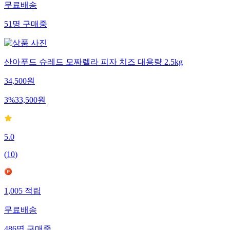
무료배송
51
명
구매중
산아푸드 슈레드 모짜렐라 피자 치즈 대용량 2.5kg
34,500
원
3
%
33,500
원
5.0
(
10
)
1,005
적립
무료배송
486
명
구매중