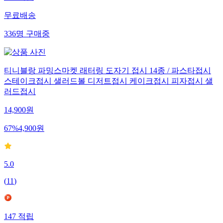
무료배송
336
명
구매중
티니블랑 파밍스마켓 래터링 도자기 접시 14종 / 파스타접시
스테이크접시 샐러드볼 디저트접시 케이크접시 피자접시 샐
러드접시
14,900
원
67
%
4,900
원
5.0
(
11
)
147
적립