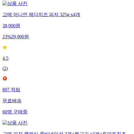
고메 어니언 체다치즈 피자 325g x4개
38,900
원
23
%
29,900
원
4.5
(
2
)
897
적립
무료배송
60
명
구매중