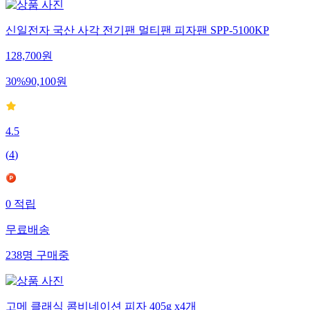
신일전자 국산 사각 전기팬 멀티팬 피자팬 SPP-5100KP
128,700
원
30
%
90,100
원
4.5
(
4
)
0
적립
무료배송
238
명
구매중
고메 클래식 콤비네이션 피자 405g x4개