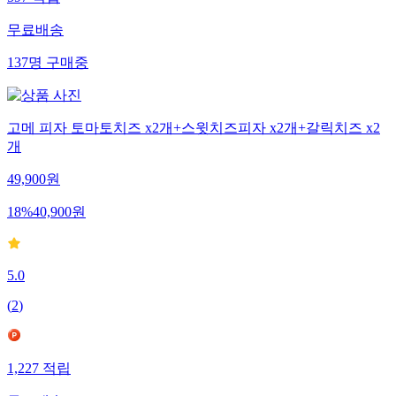
무료배송
137
명
구매중
고메 피자 토마토치즈 x2개+스윗치즈피자 x2개+갈릭치즈 x2
개
49,900
원
18
%
40,900
원
5.0
(
2
)
1,227
적립