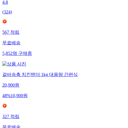
4.8
(
324
)
567
적립
무료배송
5,852
명
구매중
겉바속촉 치킨텐더 1kg 대용량 간편식
20,900
원
48
%
10,900
원
327
적립
무료배송