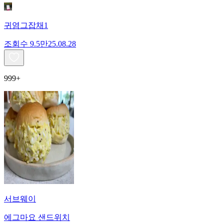
귀염그잡채1
조회수
9.5만
25.08.28
999+
서브웨이
에그마요 샌드위치