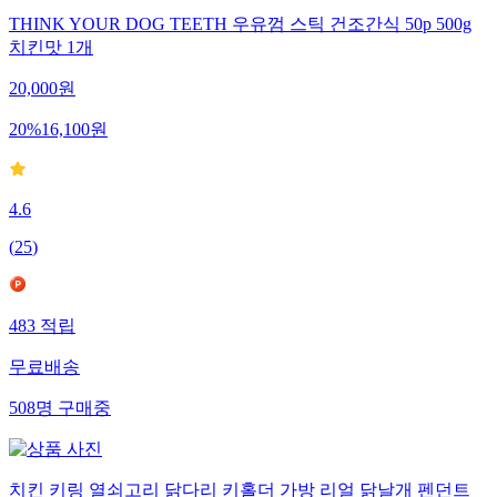
THINK YOUR DOG TEETH 우유껌 스틱 건조간식 50p 500g
치킨맛 1개
20,000
원
20
%
16,100
원
4.6
(
25
)
483
적립
무료배송
508
명
구매중
치킨 키링 열쇠고리 닭다리 키홀더 가방 리얼 닭날개 펜던트