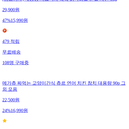
29,900
원
47
%
15,990
원
479
적립
무료배송
108
명
구매중
메가츄 짜먹는 고양이간식 츄르 연어 치킨 참치 대용량 90p 그
외 모음
22,500
원
24
%
16,990
원