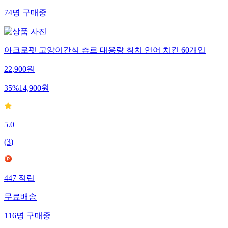
74
명
구매중
아크로펫 고양이간식 츄르 대용량 참치 연어 치킨 60개입
22,900
원
35
%
14,900
원
5.0
(
3
)
447
적립
무료배송
116
명
구매중