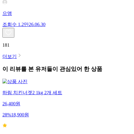
으앵
조회수
1.2만
26.06.30
181
더보기
이 리뷰를 본 유저들이 관심있어 한 상품
하림 치킨너겟2 1kg 2개 세트
26,400
원
28
%
18,900
원