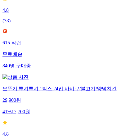
4.8
(
33
)
615
적립
무료배송
840
명
구매중
오뚜기 뿌셔뿌셔 1박스 24입 바비큐/불고기/양념치킨
29,900
원
41
%
17,700
원
4.8