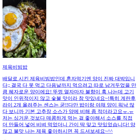
제육비빔밥
배달로 시킨 제육비빔밥인데 혼자먹기엔 양이 진짜 대박입니
다;; 결국 다 못 먹고 다음날까지 먹으려고 따로 남겨두었을 만
큼 혜자로운 양이에요! 뚜껑 열자마자 불향이 훅 나는데 고기
맛이 인위적이지 않고 숯불 맛이라 참 맛있네요~!특히 계란후
라이 2개 올려주는 센스는 굳!! ​다만 밥이랑 야채 양이 워낙 많
다 보니까 기본 고추장 소스가 양에 비해 좀 적더라고요ㅠ.ㅠ
저는 싱거운 것보다 매콤하게 먹는 걸 좋아해서 소스를 직접
더 만들어 넣어 비벼 먹었더니 간이 딱 맞고 맛있었습니다! 양
많고 불맛 나는 제육 좋아하시면 꼭 드셔보세요~^^