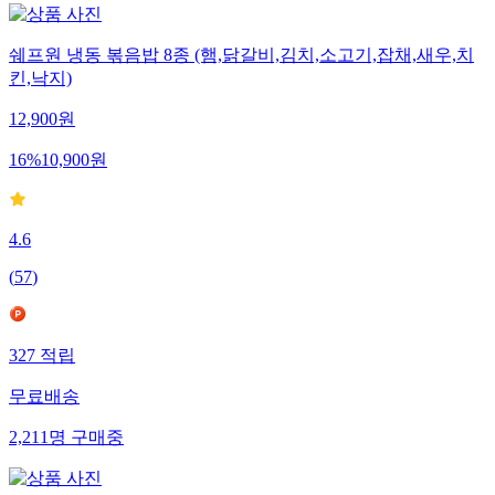
쉐프원 냉동 볶음밥 8종 (햄,닭갈비,김치,소고기,잡채,새우,치
킨,낙지)
12,900
원
16
%
10,900
원
4.6
(
57
)
327
적립
무료배송
2,211
명
구매중