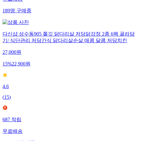
189
명
구매중
다신샵 성수동905 쫄깃 닭다리살 저당닭강정 2종 6팩 골라담
기/ 식단관리 저당간식 닭다리살순살 매콤 달콤 저당치킨
27,000
원
15
%
22,900
원
4.6
(
15
)
687
적립
무료배송