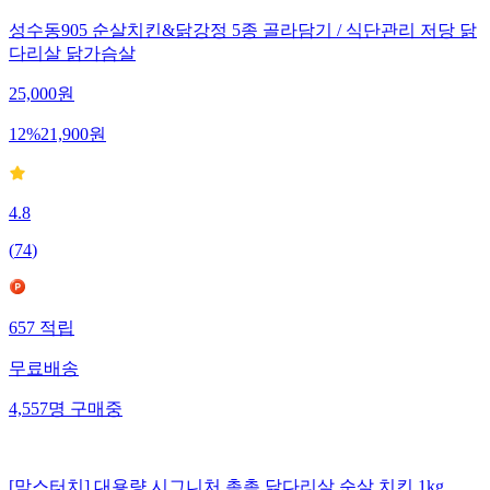
성수동905 순살치킨&닭강정 5종 골라담기 / 식단관리 저당 닭
다리살 닭가슴살
25,000
원
12
%
21,900
원
4.8
(
74
)
657
적립
무료배송
4,557
명
구매중
[맘스터치] 대용량 시그니처 촉촉 닭다리살 순살 치킨 1kg