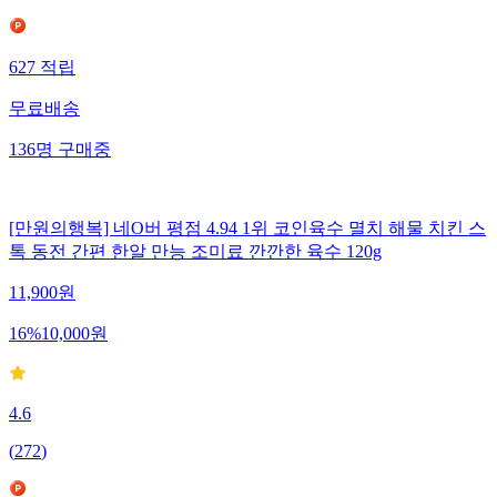
627
적립
무료배송
136
명
구매중
[만원의행복] 네O버 평점 4.94 1위 코인육수 멸치 해물 치킨 스
톡 동전 간편 한알 만능 조미료 깐깐한 육수 120g
11,900
원
16
%
10,000
원
4.6
(
272
)