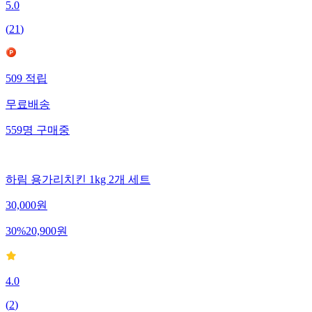
5.0
(
21
)
509
적립
무료배송
559
명
구매중
하림 용가리치킨 1kg 2개 세트
30,000
원
30
%
20,900
원
4.0
(
2
)