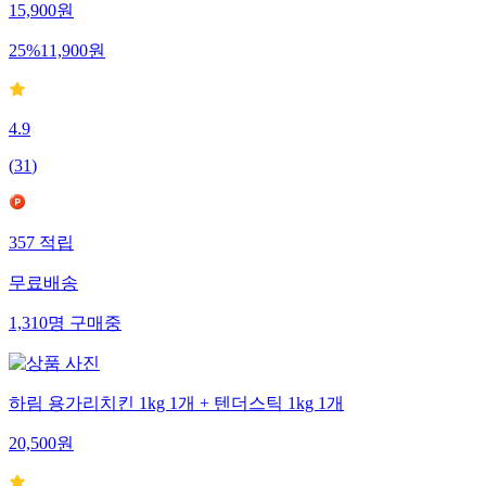
15,900
원
25
%
11,900
원
4.9
(
31
)
357
적립
무료배송
1,310
명
구매중
하림 용가리치킨 1kg 1개 + 텐더스틱 1kg 1개
20,500
원