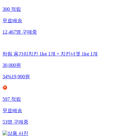
300
적립
무료배송
12,467
명
구매중
하림 용가리치킨 1kg 1개 + 치킨너겟 1kg 1개
30,000
원
34
%
19,900
원
597
적립
무료배송
53
명
구매중