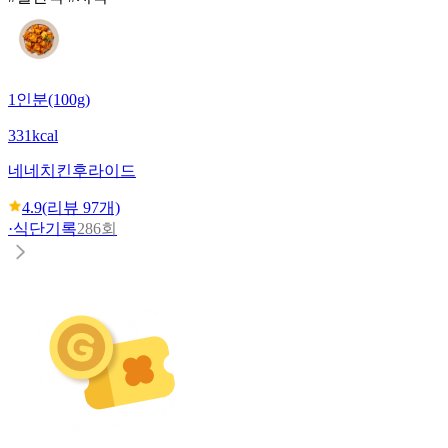
1인분(100g)
331kcal
네네치킨
후라이드
4.9
(리뷰
97
개)
·
식단기록
286회