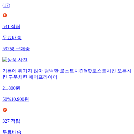
(
17
)
531
적립
무료배송
597
명
구매중
기름에 튀기지 않아 담백한 로스트치킨&핫로스트치킨 오븐치
킨 구운치킨 에어프라이어
21,800
원
50
%
10,900
원
327
적립
무료배송