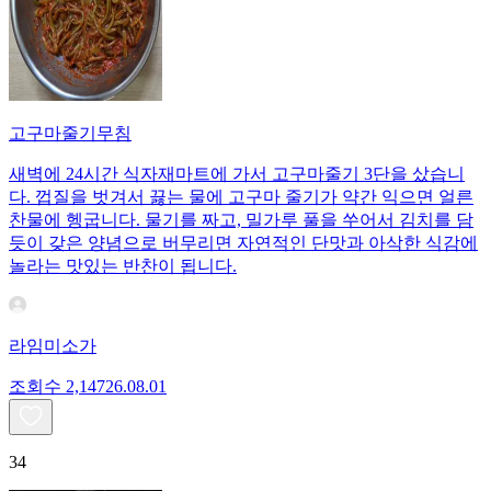
고구마줄기무침
새벽에 24시간 식자재마트에 가서 고구마줄기 3단을 샀습니
다. 껍질을 벗겨서 끓는 물에 고구마 줄기가 약간 익으면 얼른
찬물에 헹굽니다. 물기를 짜고, 밀가루 풀을 쑤어서 김치를 담
듯이 갖은 양념으로 버무리면 자연적인 단맛과 아삭한 식감에
놀라는 맛있는 반찬이 됩니다.
라임미소가
조회수
2,147
26.08.01
34