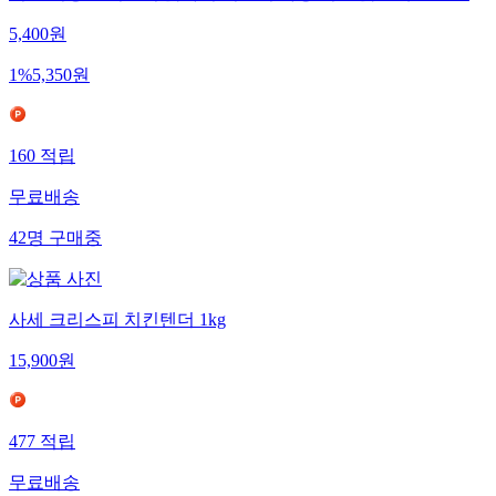
5,400
원
1
%
5,350
원
160
적립
무료배송
42
명
구매중
사세 크리스피 치킨텐더 1kg
15,900
원
477
적립
무료배송