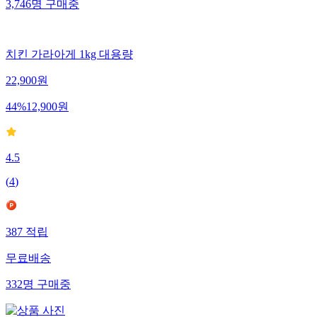
3,746
명
구매중
치킨 가라아게 1kg 대용량
22,900
원
44
%
12,900
원
4.5
(
4
)
387
적립
무료배송
332
명
구매중