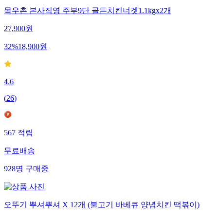
목우촌 본사직영 주부9단 골든치킨너겟1.1kgx2개
27,900
원
32
%
18,900
원
4.6
(
26
)
567
적립
무료배송
928
명
구매중
오뚜기 뿌셔뿌셔 X 12개 (불고기 바베큐 양념치킨 떡볶이)