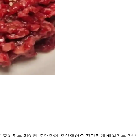
도 좋아하는 편이라 오맨만에 포식했어요 적당하게 배여잇는 양념