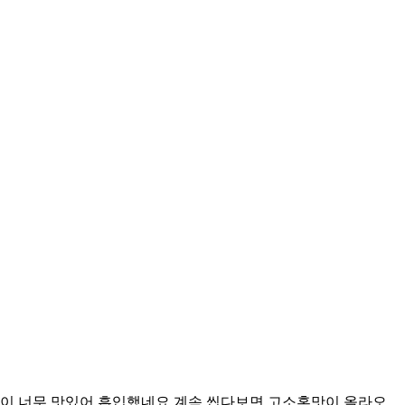
이 너무 맛있어 흡입했네요 계속 씹다보면 고소혼맛이 올라오