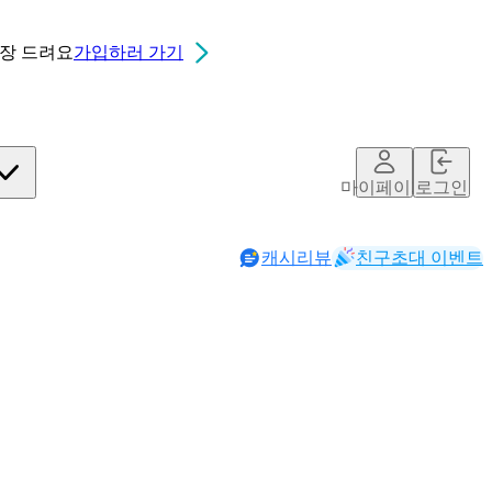
0장
드려요
가입하러 가기
마이페이지
로그인
캐시리뷰
친구초대 이벤트