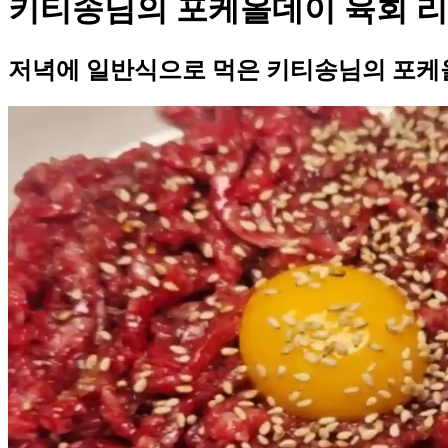
키티송님의 포케올데이 육회 
저녁에 일반식으로 먹은 키티송님의 포케