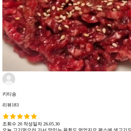
키티송
리뷰183
조회수 20
작성일자 26.05.30
오늘 고기먹으러 가서 맛있는 육회도 먹었지요 평소에 생고기