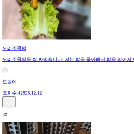
오리주물럭
오리주물럭을 쌈 싸먹습니다. 저는 밥을 좋아해서 밥을 얻어서
오월에
조회수
428
25.12.12
30