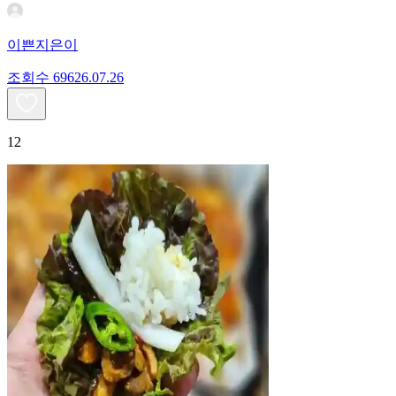
이쁜지은이
조회수
696
26.07.26
12