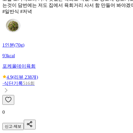
는것이 담번에는 저도 집에서 육회거리 사서 함 만들어 봐야겠
#일반식 #저녁
1인분(70g)
93kcal
포케올데이
육회
4.9
(리뷰
238
개)
·
식단기록
516회
0
신고·제보