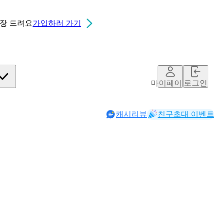
0장
드려요
가입하러 가기
마이페이지
로그인
캐시리뷰
친구초대 이벤트