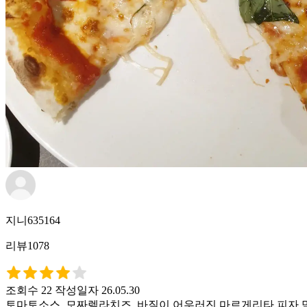
지니635164
리뷰1078
조회수 22
작성일자 26.05.30
토마토소스, 모짜렐라치즈, 바질이 어우러진 마르게리타 피자 