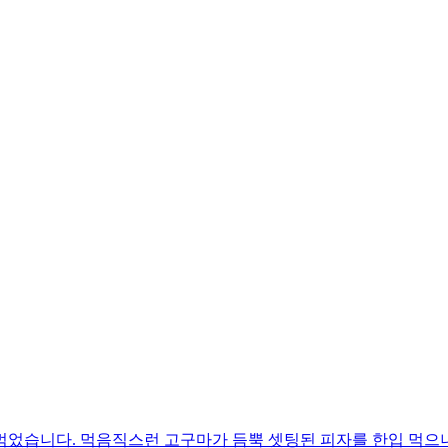
먹었습니다. 먹음직스런 고구마가 듬뿍 셋팅된 피자를 한입 먹으