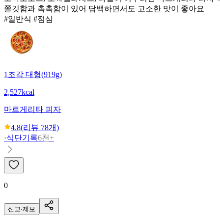
쫄깃함과 촉촉함이 있어 담백하면서도 고소한 맛이 좋아요
#일반식 #점심
1조각 대형(919g)
2,527kcal
마르게리타 피자
4.8
(리뷰
78
개)
·
식단기록
6천+
0
신고·제보