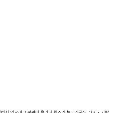
 익혀서 먹으려고 불판에 올리니 치즈가 녹더라구요. 돼지고기랑