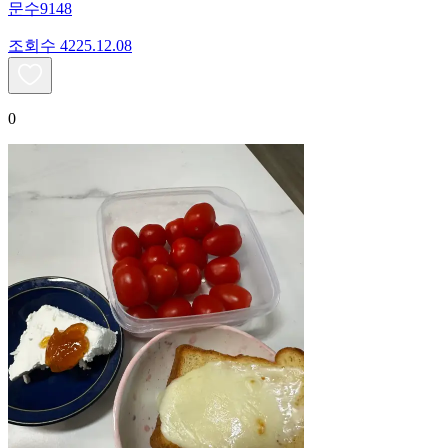
문수9148
조회수
42
25.12.08
0