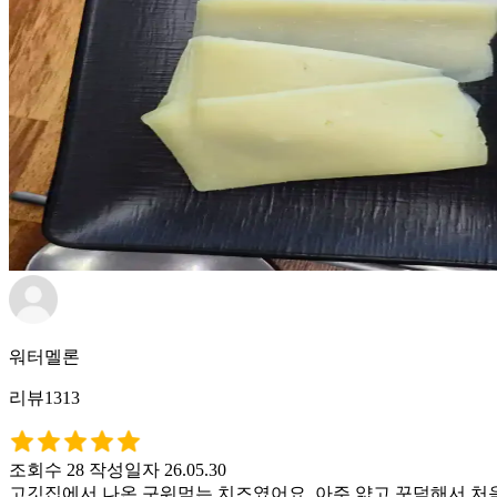
워터멜론
리뷰1313
조회수 28
작성일자 26.05.30
고깃집에서 나온 구워먹는 치즈였어요. 아주 얇고 꾸덕해서 처음