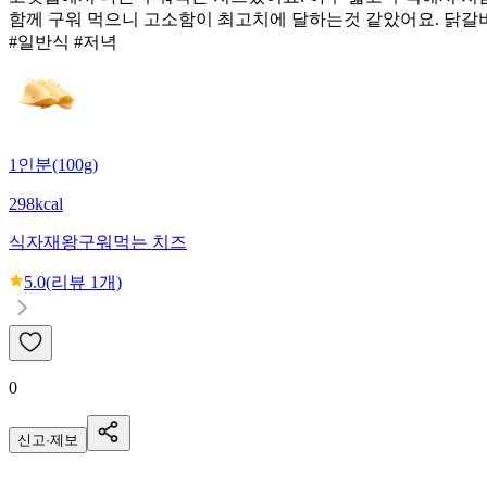
함께 구워 먹으니 고소함이 최고치에 달하는것 같았어요. 닭갈
#일반식 #저녁
1인분(100g)
298kcal
식자재왕
구워먹는 치즈
5.0
(리뷰
1
개)
0
신고·제보