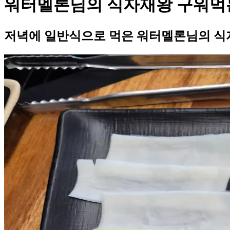
워터멜론님의 식자재왕 구워먹
저녁에 일반식으로 먹은 워터멜론님의 식