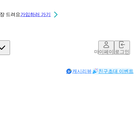
0장
드려요
가입하러 가기
마이페이지
로그인
캐시리뷰
친구초대 이벤트