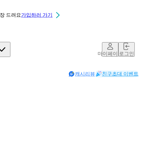
0장
드려요
가입하러 가기
마이페이지
로그인
캐시리뷰
친구초대 이벤트