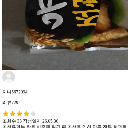
지니5672994
리뷰729
조회수 33
작성일자 26.05.30
조청유과는 쌀을 반죽해 튀긴 뒤 조청을 입혀 만든 전통 한과로,