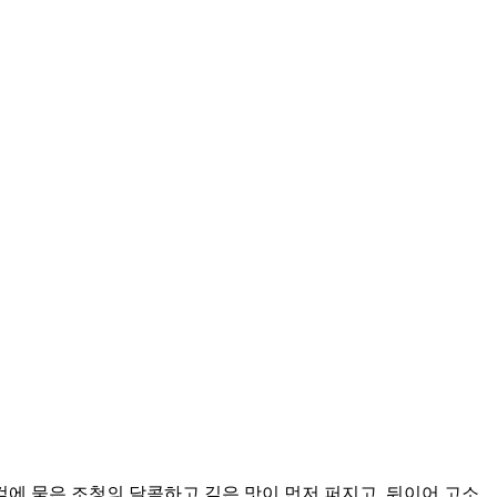
겉에 묻은 조청의 달콤하고 깊은 맛이 먼저 퍼지고, 뒤이어 고소