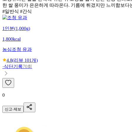
한 쌀 풍미가 은은하게 따라온다. 기름에 튀겼지만 느끼함보다
#일반식 #간식
1인분(1,000g)
1,800kcal
농심
조청 유과
4.8
(리뷰
101
개)
·
식단기록
70회
0
신고·제보