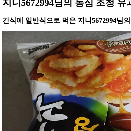
지니5672994님의 농심 조청 유
간식에 일반식으로 먹은 지니5672994님