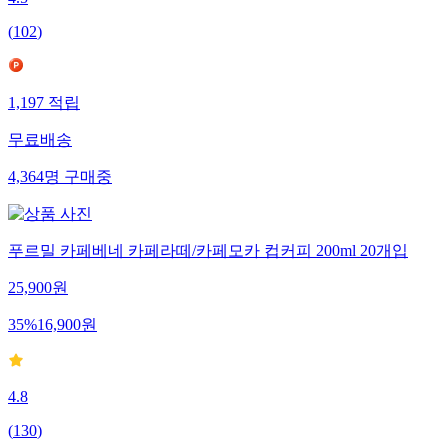
4.5
(
102
)
1,197
적립
무료배송
4,364
명
구매중
푸르밀 카페베네 카페라떼/카페모카 컵커피 200ml 20개입
25,900
원
35
%
16,900
원
4.8
(
130
)