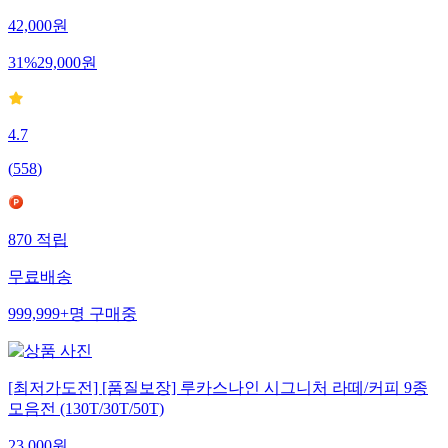
42,000
원
31
%
29,000
원
4.7
(
558
)
870
적립
무료배송
999,999+
명
구매중
[최저가도전] [품질보장] 루카스나인 시그니처 라떼/커피 9종
모음전 (130T/30T/50T)
23,000
원