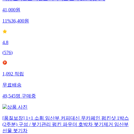
41,000
원
11
%
36,400
원
4.8
(
576
)
1,092
적립
무료배송
49,545
명
구매중
[품질보장] 1+1 소휘 임산부 커피대신 무카페인 펌킨샷 1박스
(2주분) 구성 / 붓기관리 펌킨 파우더 호박차 붓기제거 임산부
선물 붓기차