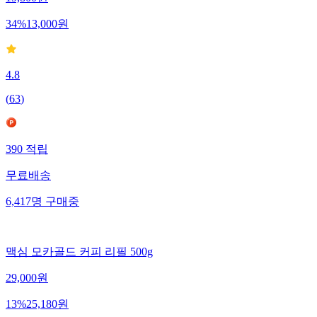
19,800
원
34
%
13,000
원
4.8
(
63
)
390
적립
무료배송
6,417
명
구매중
맥심 모카골드 커피 리필 500g
29,000
원
13
%
25,180
원