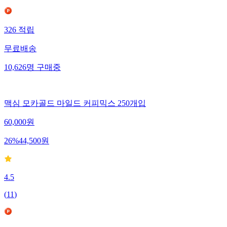
326
적립
무료배송
10,626
명
구매중
맥심 모카골드 마일드 커피믹스 250개입
60,000
원
26
%
44,500
원
4.5
(
11
)