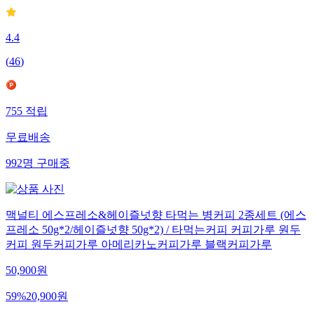
4.4
(
46
)
755
적립
무료배송
992
명
구매중
맥널티 에스프레소&헤이즐넛향 타먹는 병커피 2종세트 (에스
프레소 50g*2/헤이즐넛향 50g*2) / 타먹는커피 커피가루 원두
커피 원두커피가루 아메리카노커피가루 블랙커피가루
50,900
원
59
%
20,900
원