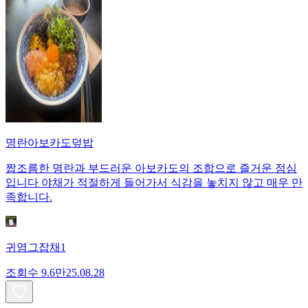
명란아보카도덮밥
짭조름한 명란과 부드러운 아보카도의 조합으로 즐거운 점심
입니다 야채가 적절하게 들어가서 식감을 놓치지 않고 매우 만
족합니다.
귀염그잡채1
조회수
9.6만
25.08.28