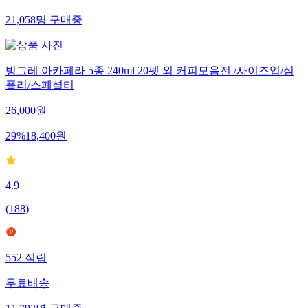
21,058
명
구매중
빙그레 아카페라 5종 240ml 20펫 외 커피모음전 /사이즈업/심
플리/스페셜티
26,000
원
29
%
18,400
원
4.9
(
188
)
552
적립
무료배송