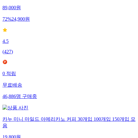
89,000
원
72
%
24,900
원
4.5
(
427
)
0
적립
무료배송
46,886
명
구매중
카누 미니 마일드 아메리카노 커피 30개입 100개입 150개입 모
음