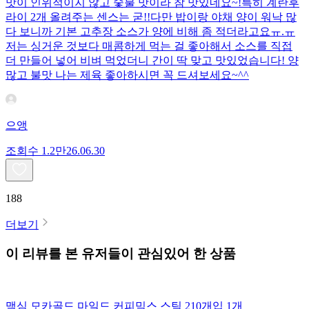
맛이 인위적이지 않고 숯불 맛이라 참 맛있네요~!특히 계란후
라이 2개 올려주는 센스는 굳!! ​다만 밥이랑 야채 양이 워낙 많
다 보니까 기본 고추장 소스가 양에 비해 좀 적더라고요ㅠ.ㅠ
저는 싱거운 것보다 매콤하게 먹는 걸 좋아해서 소스를 직접
더 만들어 넣어 비벼 먹었더니 간이 딱 맞고 맛있었습니다! 양
많고 불맛 나는 제육 좋아하시면 꼭 드셔보세요~^^
으앵
조회수
1.2만
26.06.30
188
더보기
이 리뷰를 본 유저들이 관심있어 한 상품
맥심 모카골드 마일드 커피믹스 스틱 210개입 1개