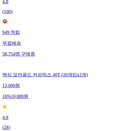
4.8
(
100
)
949
적립
무료배송
58,754
명
구매중
맥심 모카골드 커피믹스 40T (20개입x2개)
13,000
원
16
%
10,880
원
4.9
(
28
)