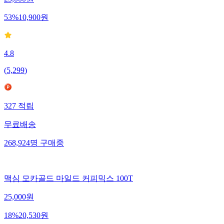
53
%
10,900
원
4.8
(
5,299
)
327
적립
무료배송
268,924
명
구매중
맥심 모카골드 마일드 커피믹스 100T
25,000
원
18
%
20,530
원