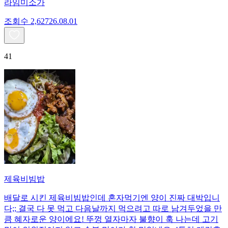
라임미소가
조회수
2,627
26.08.01
41
제육비빔밥
배달로 시킨 제육비빔밥인데 혼자먹기엔 양이 진짜 대박입니
다;; 결국 다 못 먹고 다음날까지 먹으려고 따로 남겨두었을 만
큼 혜자로운 양이에요! 뚜껑 열자마자 불향이 훅 나는데 고기