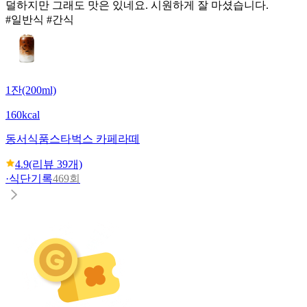
덜하지만 그래도 맛은 있네요. 시원하게 잘 마셨습니다.
#일반식 #간식
1잔(200ml)
160kcal
동서식품
스타벅스 카페라떼
4.9
(리뷰
39
개)
·
식단기록
469회