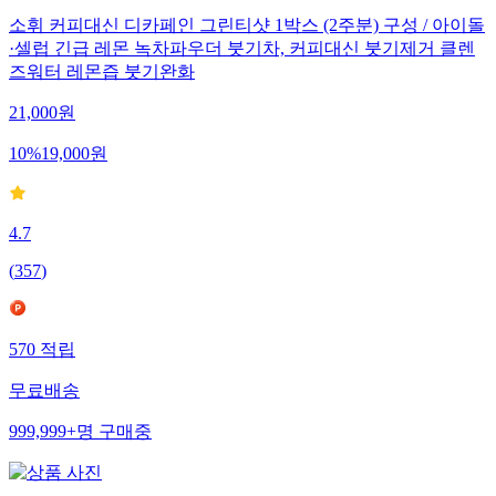
소휘 커피대신 디카페인 그린티샷 1박스 (2주분) 구성 / 아이돌
·셀럽 긴급 레몬 녹차파우더 붓기차, 커피대신 붓기제거 클렌
즈워터 레몬즙 붓기완화
21,000
원
10
%
19,000
원
4.7
(
357
)
570
적립
무료배송
999,999+
명
구매중