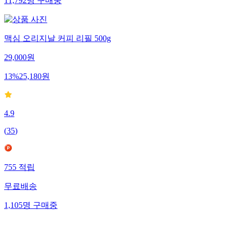
11,792
명
구매중
맥심 오리지날 커피 리필 500g
29,000
원
13
%
25,180
원
4.9
(
35
)
755
적립
무료배송
1,105
명
구매중