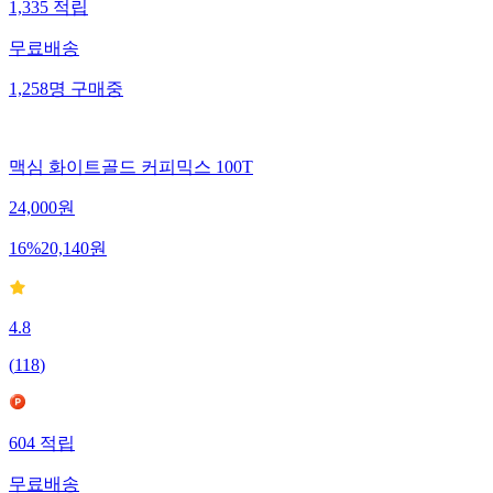
1,335
적립
무료배송
1,258
명
구매중
맥심 화이트골드 커피믹스 100T
24,000
원
16
%
20,140
원
4.8
(
118
)
604
적립
무료배송