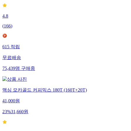
4.8
(
166
)
615
적립
무료배송
75,439
명
구매중
맥심 모카골드 커피믹스 180T (160T+20T)
41,000
원
23
%
31,660
원