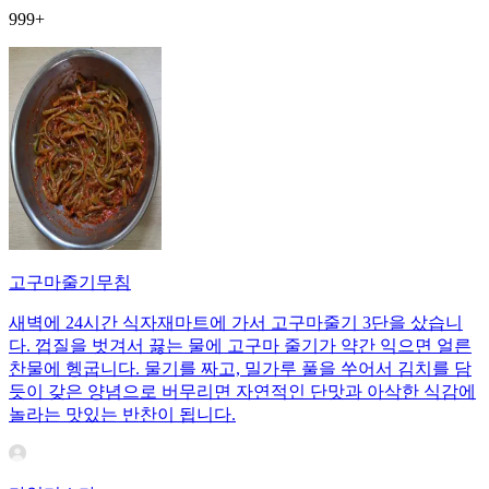
999+
고구마줄기무침
새벽에 24시간 식자재마트에 가서 고구마줄기 3단을 샀습니
다. 껍질을 벗겨서 끓는 물에 고구마 줄기가 약간 익으면 얼른
찬물에 헹굽니다. 물기를 짜고, 밀가루 풀을 쑤어서 김치를 담
듯이 갖은 양념으로 버무리면 자연적인 단맛과 아삭한 식감에
놀라는 맛있는 반찬이 됩니다.