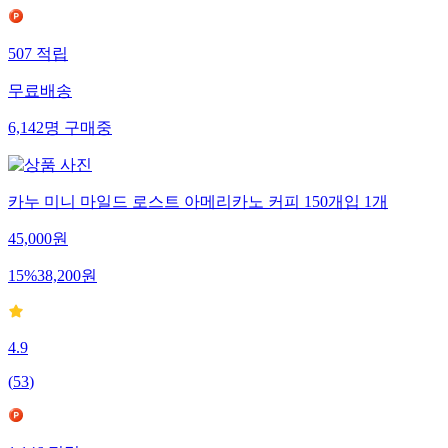
507
적립
무료배송
6,142
명
구매중
카누 미니 마일드 로스트 아메리카노 커피 150개입 1개
45,000
원
15
%
38,200
원
4.9
(
53
)