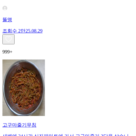
똘맹
조회수
2만
25.08.29
999+
고구마줄기무침