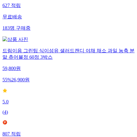
627
적립
무료배송
183
명
구매중
드림이음 그린팁 식이섬유 샐러드캔디 야채 채소 과일 농축 분
말 츄어블정 60정 3박스
59,800
원
55
%
26,900
원
5.0
(
4
)
807
적립