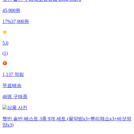
45,900
원
17
%
37,900
원
5.0
(
1
)
1,137
적립
무료배송
46
명
구매중
햇반 솥반 베스트 3종 9개 세트 (꿀약밥x3+뿌리채소x3+버섯영
양x3)