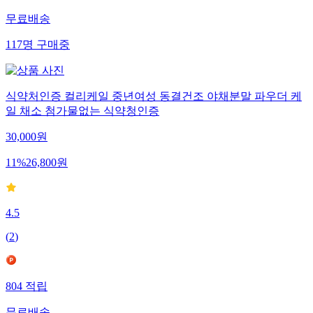
무료배송
117
명
구매중
식약처인증 컬리케일 중년여성 동결건조 야채분말 파우더 케
일 채소 첨가물없는 식약청인증
30,000
원
11
%
26,800
원
4.5
(
2
)
804
적립
무료배송