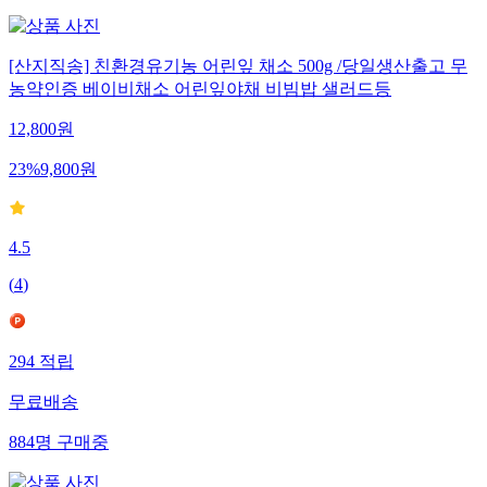
[산지직송] 친환경유기농 어린잎 채소 500g /당일생산출고 무
농약인증 베이비채소 어린잎야채 비빔밥 샐러드등
12,800
원
23
%
9,800
원
4.5
(
4
)
294
적립
무료배송
884
명
구매중