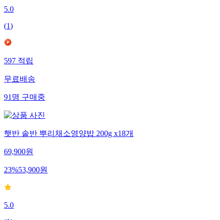
5.0
(
1
)
597
적립
무료배송
91
명
구매중
햇반 솥반 뿌리채소영양밥 200g x18개
69,900
원
23
%
53,900
원
5.0