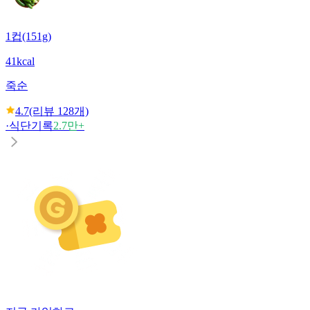
1컵(151g)
41kcal
죽순
4.7
(리뷰
128
개)
·
식단기록
2.7만+