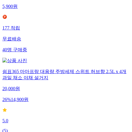
5,900
원
177
적립
무료배송
40
명
구매중
쉼표365 마마프랑 대용량 주방세제 스위트 허브향 2.5L x 4개
과일 채소 야채 설거지
20,000
원
26
%
14,900
원
5.0
(
5
)