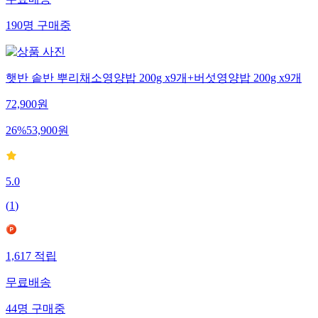
190
명
구매중
햇반 솥반 뿌리채소영양밥 200g x9개+버섯영양밥 200g x9개
72,900
원
26
%
53,900
원
5.0
(
1
)
1,617
적립
무료배송
44
명
구매중