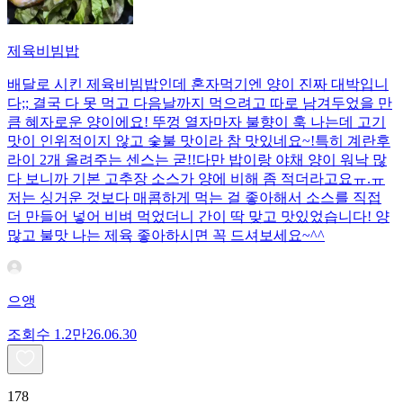
제육비빔밥
배달로 시킨 제육비빔밥인데 혼자먹기엔 양이 진짜 대박입니
다;; 결국 다 못 먹고 다음날까지 먹으려고 따로 남겨두었을 만
큼 혜자로운 양이에요! 뚜껑 열자마자 불향이 훅 나는데 고기
맛이 인위적이지 않고 숯불 맛이라 참 맛있네요~!특히 계란후
라이 2개 올려주는 센스는 굳!! ​다만 밥이랑 야채 양이 워낙 많
다 보니까 기본 고추장 소스가 양에 비해 좀 적더라고요ㅠ.ㅠ
저는 싱거운 것보다 매콤하게 먹는 걸 좋아해서 소스를 직접
더 만들어 넣어 비벼 먹었더니 간이 딱 맞고 맛있었습니다! 양
많고 불맛 나는 제육 좋아하시면 꼭 드셔보세요~^^
으앵
조회수
1.2만
26.06.30
178