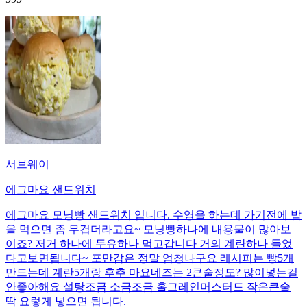
서브웨이
에그마요 샌드위치
에그마요 모닝빵 샌드위치 입니다. 수영을 하는데 가기전에 밥
을 먹으면 좀 무겁더라고요~ 모닝빵하나에 내용물이 많아보
이죠? 저거 하나에 두유하나 먹고갑니다 거의 계란하나 들었
다고보면됩니다~ 포만감은 정말 엄청나구요 레시피는 빵5개
만드는데 계란5개랑 후추 마요네즈는 2큰술정도? 많이넣는걸
안좋아해요 설탕조금 소금조금 홀그레인머스터드 작은큰술
딱 요렇게 넣으면 됩니다.