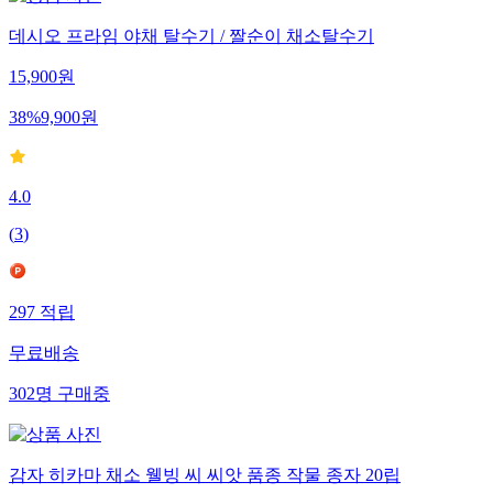
데시오 프라임 야채 탈수기 / 짤순이 채소탈수기
15,900
원
38
%
9,900
원
4.0
(
3
)
297
적립
무료배송
302
명
구매중
감자 히카마 채소 웰빙 씨 씨앗 품종 작물 종자 20립