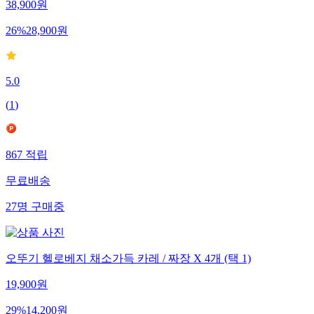
38,900
원
26
%
28,900
원
5.0
(
1
)
867
적립
무료배송
27
명
구매중
오뚜기 헬로베지 채소가득 카레 / 짜장 X 4개 (택 1)
19,900
원
29
%
14,200
원