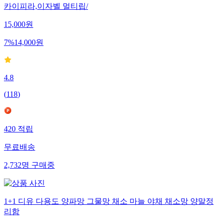
카이피라,이자벨 멀티립/
15,000
원
7
%
14,000
원
4.8
(
118
)
420
적립
무료배송
2,732
명
구매중
1+1 디유 다용도 양파망 그물망 채소 마늘 야채 채소망 양말정
리함