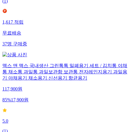
(
1
)
1,617
적립
무료배송
37
명
구매중
맥스 앤 맥스 국내생산 그린톡톡 밀폐용기 세트 / 김치통 야채
통 채소통 과일통 과일보관함 보관통 전자레인지용기 과일용
기 야채용기 채소용기 신선용기 항균용기
117,900
원
85
%
17,900
원
5.0
(
1
)