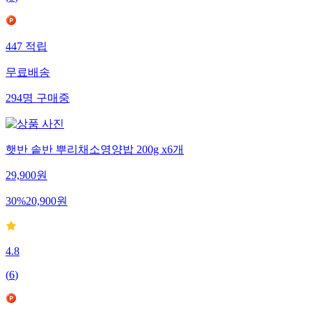
447
적립
무료배송
294
명
구매중
햇반 솥반 뿌리채소영양밥 200g x6개
29,900
원
30
%
20,900
원
4.8
(
6
)