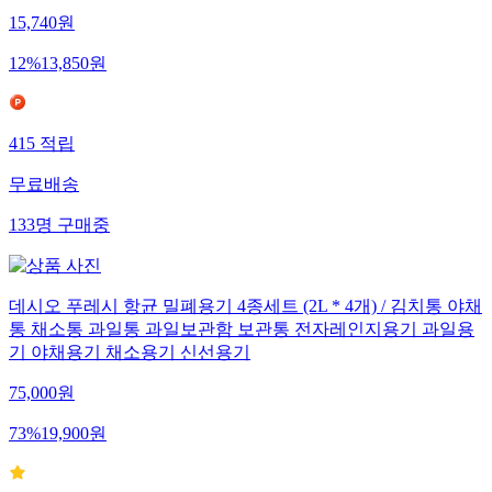
15,740
원
12
%
13,850
원
415
적립
무료배송
133
명
구매중
데시오 푸레시 항균 밀폐용기 4종세트 (2L * 4개) / 김치통 야채
통 채소통 과일통 과일보관함 보관통 전자레인지용기 과일용
기 야채용기 채소용기 신선용기
75,000
원
73
%
19,900
원