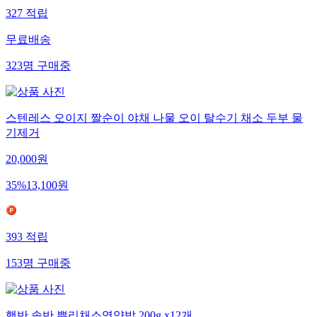
327
적립
무료배송
323
명
구매중
스텐레스 오이지 짤순이 야채 나물 오이 탈수기 채소 두부 물
기제거
20,000
원
35
%
13,100
원
393
적립
153
명
구매중
햇반 솥반 뿌리채소영양밥 200g x12개