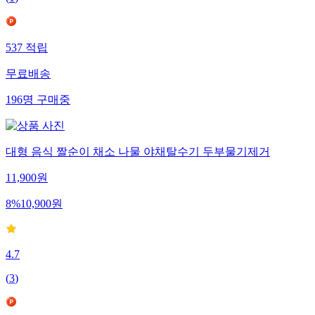
537
적립
무료배송
196
명
구매중
대형 음식 짤순이 채소 나물 야채탈수기 두부물기제거
11,900
원
8
%
10,900
원
4.7
(
3
)