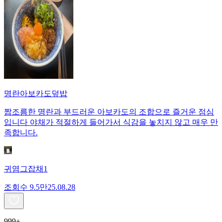
명란아보카도덮밥
짭조름한 명란과 부드러운 아보카도의 조합으로 즐거운 점심
입니다 야채가 적절하게 들어가서 식감을 놓치지 않고 매우 만
족합니다.
귀염그잡채1
조회수
9.5만
25.08.28
999+