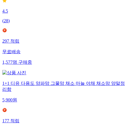
4.5
(
28
)
297
적립
무료배송
1,577
명
구매중
1+1 디유 다용도 양파망 그물망 채소 마늘 야채 채소망 양말정
리함
5,900
원
177
적립