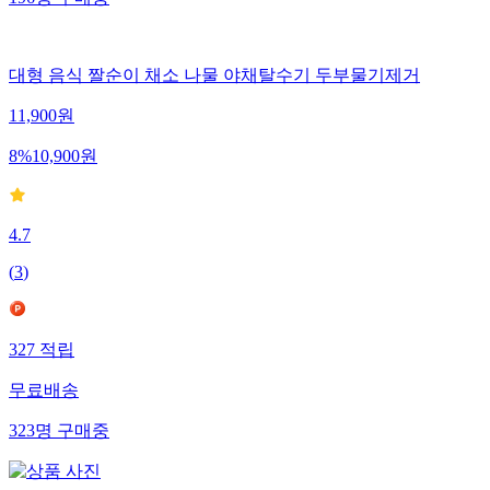
196
명
구매중
대형 음식 짤순이 채소 나물 야채탈수기 두부물기제거
11,900
원
8
%
10,900
원
4.7
(
3
)
327
적립
무료배송
323
명
구매중