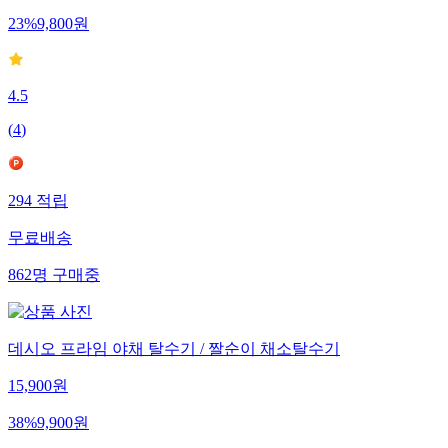
23
%
9,800
원
4.5
(
4
)
294
적립
무료배송
862
명
구매중
데시오 프라임 야채 탈수기 / 짤순이 채소탈수기
15,900
원
38
%
9,900
원