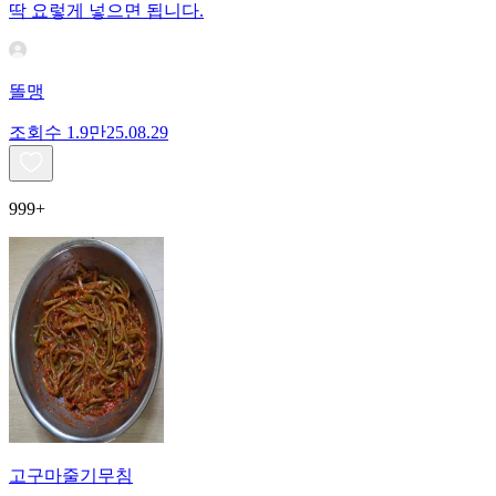
딱 요렇게 넣으면 됩니다.
똘맹
조회수
1.9만
25.08.29
999+
고구마줄기무침