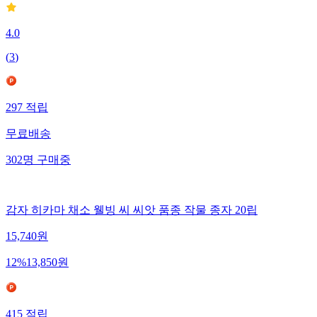
4.0
(
3
)
297
적립
무료배송
302
명
구매중
감자 히카마 채소 웰빙 씨 씨앗 품종 작물 종자 20립
15,740
원
12
%
13,850
원
415
적립