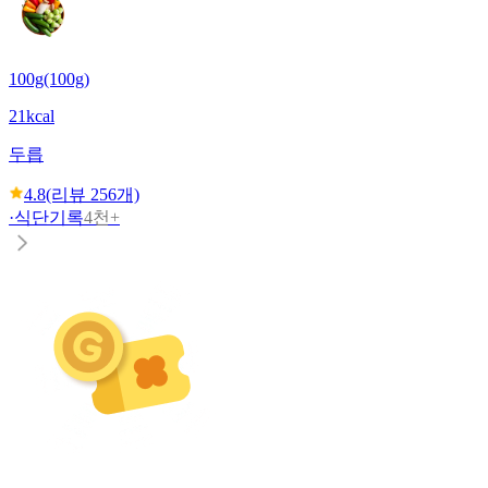
100g(100g)
21kcal
두릅
4.8
(리뷰
256
개)
·
식단기록
4천+