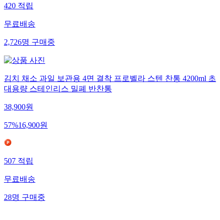
420
적립
무료배송
2,726
명
구매중
김치 채소 과일 보관용 4면 결착 프로벨라 스텐 찬통 4200ml 초
대용량 스테인리스 밀폐 반찬통
38,900
원
57
%
16,900
원
507
적립
무료배송
28
명
구매중