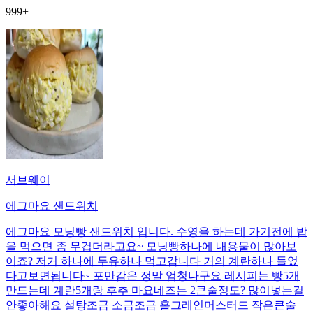
999+
서브웨이
에그마요 샌드위치
에그마요 모닝빵 샌드위치 입니다. 수영을 하는데 가기전에 밥
을 먹으면 좀 무겁더라고요~ 모닝빵하나에 내용물이 많아보
이죠? 저거 하나에 두유하나 먹고갑니다 거의 계란하나 들었
다고보면됩니다~ 포만감은 정말 엄청나구요 레시피는 빵5개
만드는데 계란5개랑 후추 마요네즈는 2큰술정도? 많이넣는걸
안좋아해요 설탕조금 소금조금 홀그레인머스터드 작은큰술