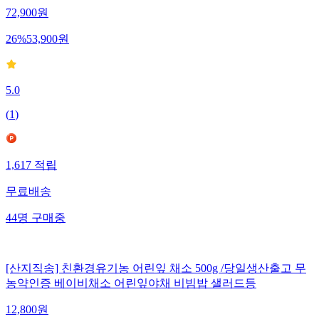
72,900
원
26
%
53,900
원
5.0
(
1
)
1,617
적립
무료배송
44
명
구매중
[산지직송] 친환경유기농 어린잎 채소 500g /당일생산출고 무
농약인증 베이비채소 어린잎야채 비빔밥 샐러드등
12,800
원