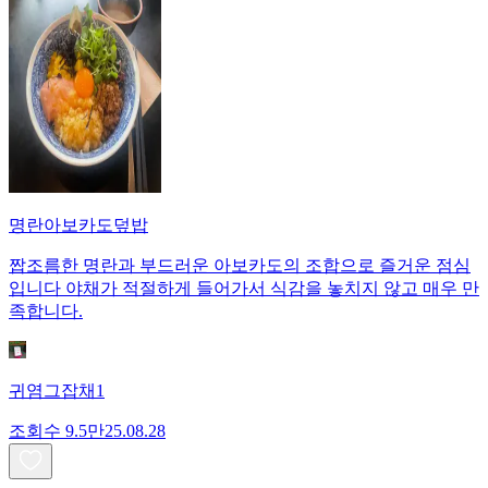
명란아보카도덮밥
짭조름한 명란과 부드러운 아보카도의 조합으로 즐거운 점심
입니다 야채가 적절하게 들어가서 식감을 놓치지 않고 매우 만
족합니다.
귀염그잡채1
조회수
9.5만
25.08.28