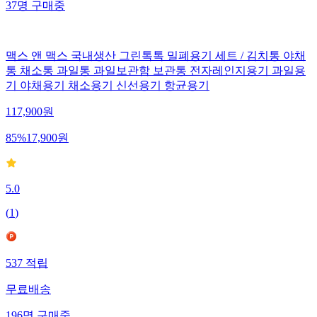
37
명
구매중
맥스 앤 맥스 국내생산 그린톡톡 밀폐용기 세트 / 김치통 야채
통 채소통 과일통 과일보관함 보관통 전자레인지용기 과일용
기 야채용기 채소용기 신선용기 항균용기
117,900
원
85
%
17,900
원
5.0
(
1
)
537
적립
무료배송