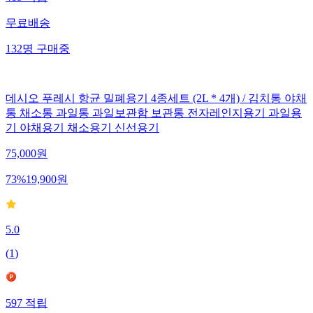
무료배송
132
명
구매중
데시오 푸레시 항균 밀폐용기 4종세트 (2L * 4개) / 김치통 야채
통 채소통 과일통 과일보관함 보관통 전자레인지용기 과일용
기 야채용기 채소용기 신선용기
75,000
원
73
%
19,900
원
5.0
(
1
)
597
적립