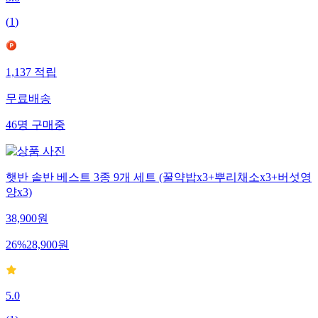
5.0
(
1
)
1,137
적립
무료배송
46
명
구매중
햇반 솥반 베스트 3종 9개 세트 (꿀약밥x3+뿌리채소x3+버섯영
양x3)
38,900
원
26
%
28,900
원
5.0