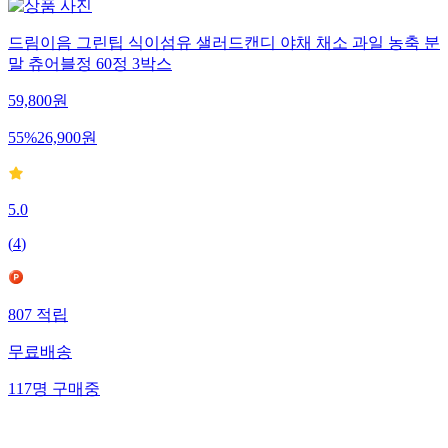
드림이음 그린팁 식이섬유 샐러드캔디 야채 채소 과일 농축 분
말 츄어블정 60정 3박스
59,800
원
55
%
26,900
원
5.0
(
4
)
807
적립
무료배송
117
명
구매중