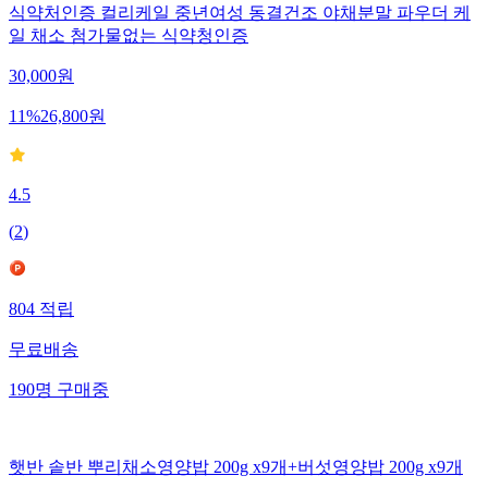
식약처인증 컬리케일 중년여성 동결건조 야채분말 파우더 케
일 채소 첨가물없는 식약청인증
30,000
원
11
%
26,800
원
4.5
(
2
)
804
적립
무료배송
190
명
구매중
햇반 솥반 뿌리채소영양밥 200g x9개+버섯영양밥 200g x9개