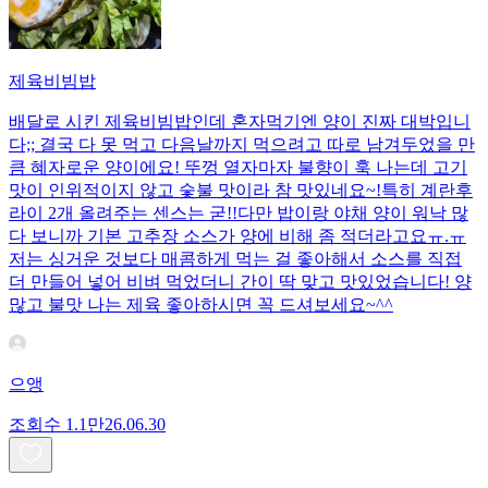
제육비빔밥
배달로 시킨 제육비빔밥인데 혼자먹기엔 양이 진짜 대박입니
다;; 결국 다 못 먹고 다음날까지 먹으려고 따로 남겨두었을 만
큼 혜자로운 양이에요! 뚜껑 열자마자 불향이 훅 나는데 고기
맛이 인위적이지 않고 숯불 맛이라 참 맛있네요~!특히 계란후
라이 2개 올려주는 센스는 굳!! ​다만 밥이랑 야채 양이 워낙 많
다 보니까 기본 고추장 소스가 양에 비해 좀 적더라고요ㅠ.ㅠ
저는 싱거운 것보다 매콤하게 먹는 걸 좋아해서 소스를 직접
더 만들어 넣어 비벼 먹었더니 간이 딱 맞고 맛있었습니다! 양
많고 불맛 나는 제육 좋아하시면 꼭 드셔보세요~^^
으앵
조회수
1.1만
26.06.30