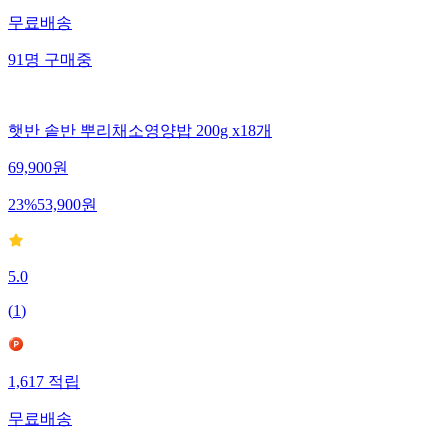
무료배송
91
명
구매중
햇반 솥반 뿌리채소영양밥 200g x18개
69,900
원
23
%
53,900
원
5.0
(
1
)
1,617
적립
무료배송