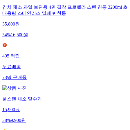
김치 채소 과일 보관용 4면 결착 프로벨라 스텐 찬통 3200ml 초
대용량 스테인리스 밀폐 반찬통
35,800
원
54
%
16,500
원
495
적립
무료배송
73
명
구매중
풀스텐 채소 탈수기
15,900
원
38
%
9,900
원