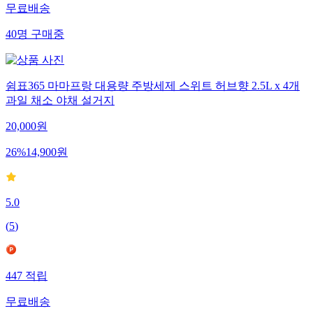
무료배송
40
명
구매중
쉼표365 마마프랑 대용량 주방세제 스위트 허브향 2.5L x 4개
과일 채소 야채 설거지
20,000
원
26
%
14,900
원
5.0
(
5
)
447
적립
무료배송