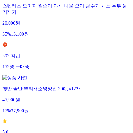
스텐레스 오이지 짤순이 야채 나물 오이 탈수기 채소 두부 물
기제거
20,000
원
35
%
13,100
원
393
적립
152
명
구매중
햇반 솥반 뿌리채소영양밥 200g x12개
45,900
원
17
%
37,900
원