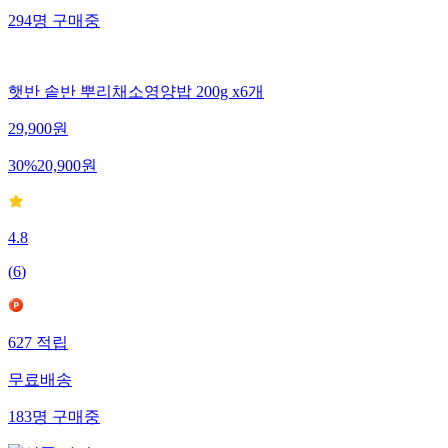
294
명
구매중
햇반 솥반 뿌리채소영양밥 200g x6개
29,900
원
30
%
20,900
원
4.8
(
6
)
627
적립
무료배송
183
명
구매중