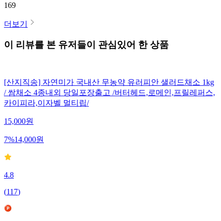
169
더보기
이 리뷰를 본 유저들이 관심있어 한 상품
[산지직송] 자연미가 국내산 무농약 유러피안 샐러드채소 1kg
/ 쌈채소 4종내외 당일포장출고 /버터헤드,로메인,프릴레퍼스,
카이피라,이자벨 멀티립/
15,000
원
7
%
14,000
원
4.8
(
117
)