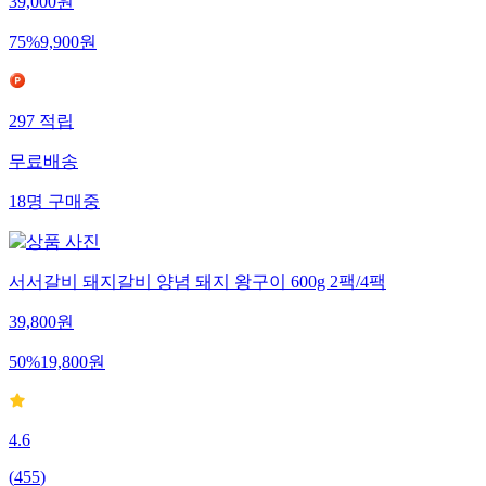
39,000
원
75
%
9,900
원
297
적립
무료배송
18
명
구매중
서서갈비 돼지갈비 양념 돼지 왕구이 600g 2팩/4팩
39,800
원
50
%
19,800
원
4.6
(
455
)