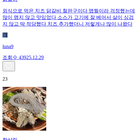
외식으로 먹은 치즈 닭갈비 철판구이다 맵찔이라 걱정했는데
많이 맵지 않고 맛있었다 소스가 고기에 잘 베어서 살이 싱겁
지 않고 딱 적당했다 치즈 추가했더니 저렇게나 많이 나왔다
luna9
조회수
439
25.12.29
23
한살림