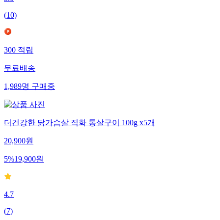
(
10
)
300
적립
무료배송
1,989
명
구매중
더건강한 닭가슴살 직화 통살구이 100g x5개
20,900
원
5
%
19,900
원
4.7
(
7
)