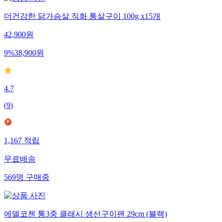
더건강한 닭가슴살 직화 통살구이 100g x15개
42,900
원
9
%
38,900
원
4.7
(
9
)
1,167
적립
무료배송
569
명
구매중
에델코첸 통3중 클래시 생선구이팬 29cm (블랙)