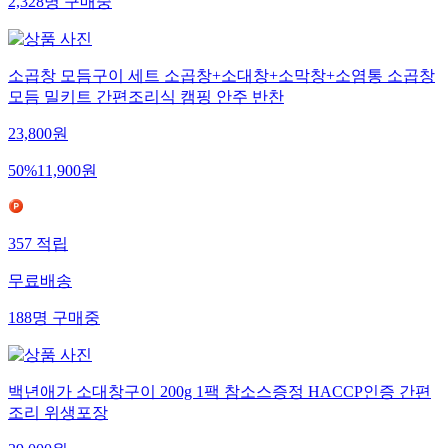
2,328
명
구매중
소곱창 모듬구이 세트 소곱창+소대창+소막창+소염통 소곱창
모듬 밀키트 간편조리식 캠핑 안주 반찬
23,800
원
50
%
11,900
원
357
적립
무료배송
188
명
구매중
백년애가 소대창구이 200g 1팩 참소스증정 HACCP인증 간편
조리 위생포장