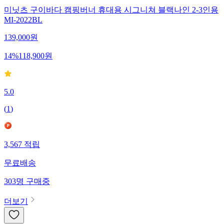
미닛츠 구이바다 캠핑버너 휴대용 시그니쳐 블랙나인 2-3인용
MI-2022BL
139,000
원
14
%
118,900
원
5.0
(
1
)
3,567
적립
무료배송
303
명
구매중
더보기