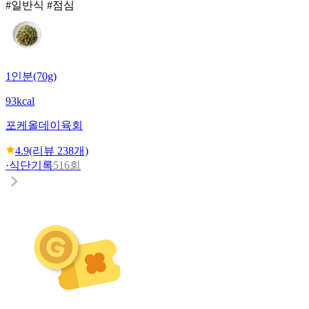
#일반식 #점심
1인분(70g)
93kcal
포케올데이
육회
4.9
(리뷰
238
개)
·
식단기록
516회