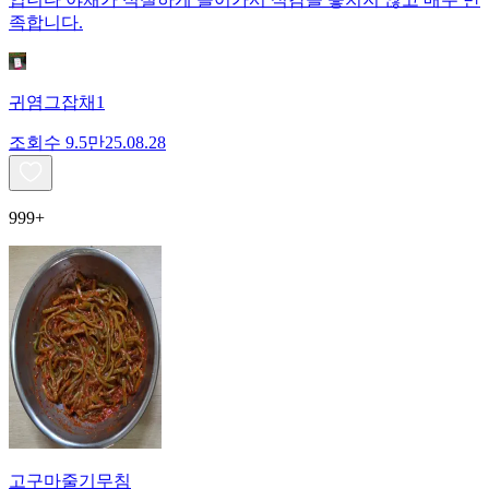
족합니다.
귀염그잡채1
조회수
9.5만
25.08.28
999+
고구마줄기무침