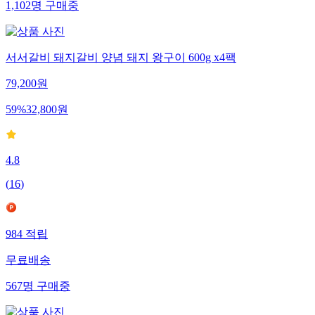
1,102
명
구매중
서서갈비 돼지갈비 양념 돼지 왕구이 600g x4팩
79,200
원
59
%
32,800
원
4.8
(
16
)
984
적립
무료배송
567
명
구매중