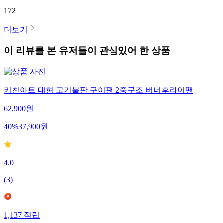
172
더보기
이 리뷰를 본 유저들이 관심있어 한 상품
키친아트 대형 고기불판 구이팬 2중구조 버너후라이팬
62,900
원
40
%
37,900
원
4.0
(
3
)
1,137
적립