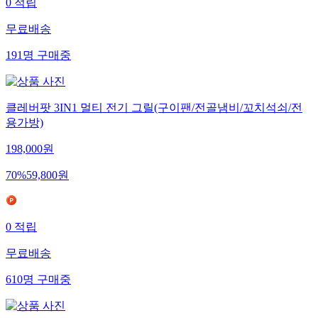
0
적립
무료배송
191
명
구매중
클레버팟 3IN1 멀티 전기 그릴(구이팬/전골냄비/꼬치석쇠/전
용가방)
198,000
원
70
%
59,800
원
0
적립
무료배송
610
명
구매중