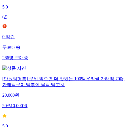
5.0
(
2
)
0
적립
무료배송
266
명
구매중
[만원의행복] 구워 먹으면 더 맛있는 100% 우리쌀 가래떡 700g
가래떡구이 떡볶이 물떡 떡꼬치
20,000
원
50
%
10,000
원
5.0