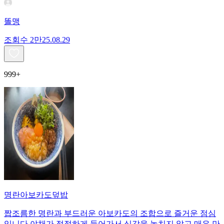
똘맹
조회수
2만
25.08.29
999+
명란아보카도덮밥
짭조름한 명란과 부드러운 아보카도의 조합으로 즐거운 점심
입니다 야채가 적절하게 들어가서 식감을 놓치지 않고 매우 만