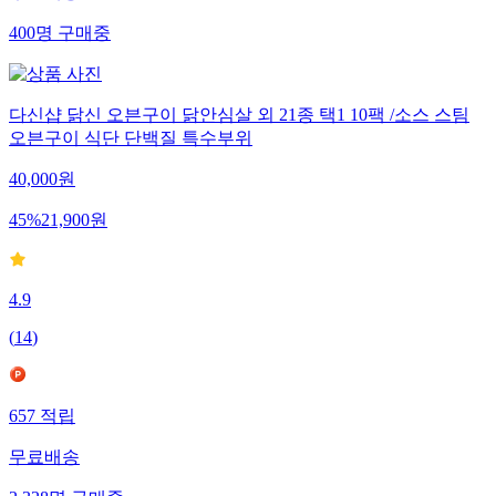
400
명
구매중
다신샵 닭신 오븐구이 닭안심살 외 21종 택1 10팩 /소스 스팀
오븐구이 식단 단백질 특수부위
40,000
원
45
%
21,900
원
4.9
(
14
)
657
적립
무료배송