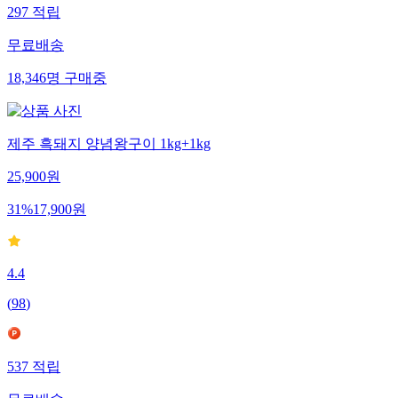
297
적립
무료배송
18,346
명
구매중
제주 흑돼지 양념왕구이 1kg+1kg
25,900
원
31
%
17,900
원
4.4
(
98
)
537
적립