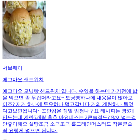
서브웨이
에그마요 샌드위치
에그마요 모닝빵 샌드위치 입니다. 수영을 하는데 가기전에 밥
을 먹으면 좀 무겁더라고요~ 모닝빵하나에 내용물이 많아보
이죠? 저거 하나에 두유하나 먹고갑니다 거의 계란하나 들었
다고보면됩니다~ 포만감은 정말 엄청나구요 레시피는 빵5개
만드는데 계란5개랑 후추 마요네즈는 2큰술정도? 많이넣는걸
안좋아해요 설탕조금 소금조금 홀그레인머스터드 작은큰술
딱 요렇게 넣으면 됩니다.