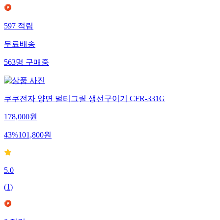
597
적립
무료배송
563
명
구매중
쿠쿠전자 양면 멀티그릴 생선구이기 CFR-331G
178,000
원
43
%
101,800
원
5.0
(
1
)