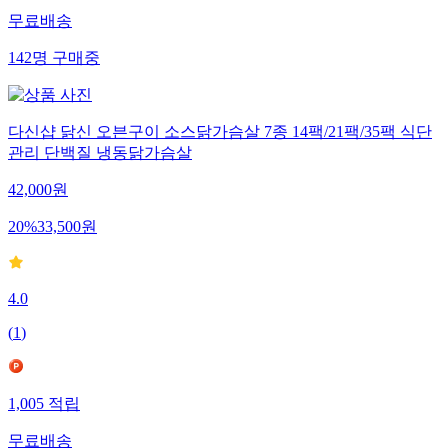
무료배송
142
명
구매중
다신샵 닭신 오븐구이 소스닭가슴살 7종 14팩/21팩/35팩 식단
관리 단백질 냉동닭가슴살
42,000
원
20
%
33,500
원
4.0
(
1
)
1,005
적립
무료배송