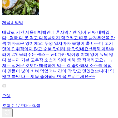
제육비빔밥
배달로 시킨 제육비빔밥인데 혼자먹기엔 양이 진짜 대박입니
다;; 결국 다 못 먹고 다음날까지 먹으려고 따로 남겨두었을 만
큼 혜자로운 양이에요! 뚜껑 열자마자 불향이 훅 나는데 고기
맛이 인위적이지 않고 숯불 맛이라 참 맛있네요~!특히 계란후
라이 2개 올려주는 센스는 굳!! ​다만 밥이랑 야채 양이 워낙 많
다 보니까 기본 고추장 소스가 양에 비해 좀 적더라고요ㅠ.ㅠ
저는 싱거운 것보다 매콤하게 먹는 걸 좋아해서 소스를 직접
더 만들어 넣어 비벼 먹었더니 간이 딱 맞고 맛있었습니다! 양
많고 불맛 나는 제육 좋아하시면 꼭 드셔보세요~^^
으앵
조회수
1.1만
26.06.30