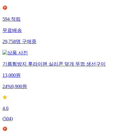
594
적립
무료배송
29,758
명
구매중
기름튐방지 후라이팬 실리콘 덮개 뚜껑 생선구이
13,000
원
24
%
9,900
원
4.6
(
504
)