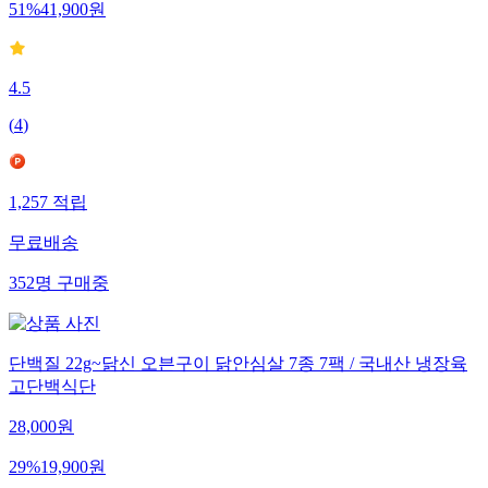
51
%
41,900
원
4.5
(
4
)
1,257
적립
무료배송
352
명
구매중
단백질 22g~닭신 오븐구이 닭안심살 7종 7팩 / 국내산 냉장육
고단백식단
28,000
원
29
%
19,900
원