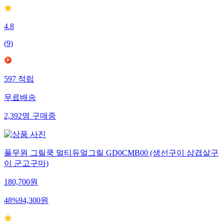
4.8
(
9
)
597
적립
무료배송
2,392
명
구매중
풀무원 그릴쿡 멀티듀얼그릴 GD0CMB00 (생선구이 삼겹살구
이 군고구마)
180,700
원
48
%
94,300
원