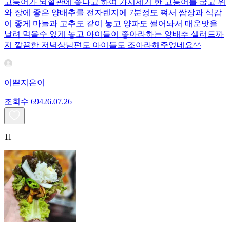
고등어가 뇌혈관에 좋다고 하여 가시제거 한 고등어를 굽고 위
와 장에 좋은 양배추를 전자렌지에 7분정도 쪄서 쌈장과 식감
이 좋게 마늘과 고추도 같이 놓고 양파도 썰어놔서 매운맛을
날려 먹을수 있게 놓고 아이들이 좋아라하는 양배추 샐러드까
지 깔끔한 저녁상남편도 아이들도 조아라해주었네요^^
이쁜지은이
조회수
694
26.07.26
11