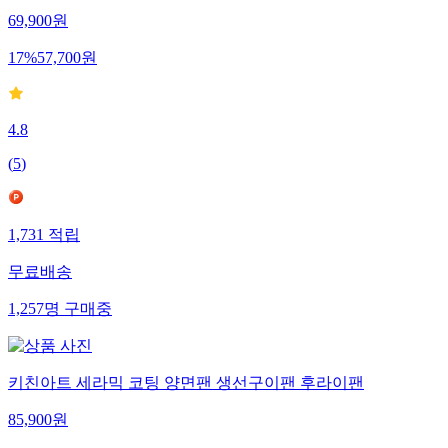
69,900
원
17
%
57,700
원
4.8
(
5
)
1,731
적립
무료배송
1,257
명
구매중
키친아트 세라믹 코팅 양면팬 생선구이팬 후라이팬
85,900
원