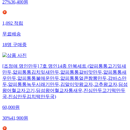
27
%
36,400
원
1,092
적립
무료배송
18
명
구매중
[조정애 명인만두] 7호 명인14종 만복세트 (얇피통통고기잎새
만두,얇피통통김치잎새만두,얇피통통갈비맛만두,얇피통통새
우만두,얇피통통불매운만두,얇피통통얼큰짬뽕만두,감바스만
두,얇피통통녹두시래기만두,김말이맛왕교자,고추왕교자,딤섬
왕어혈교자고기,딤섬왕어혈교자통새우,진심만두고기떡만두
국,진심만두김치떡만두국)
60,000
원
30
%
41,900
원