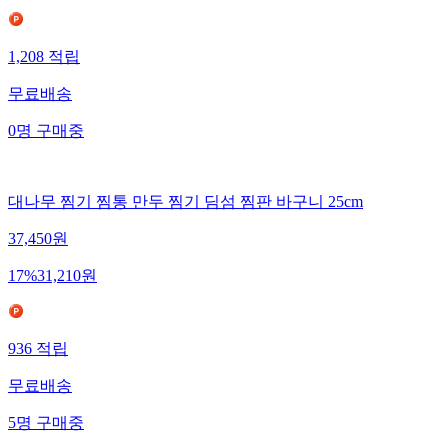
1,208
적립
무료배송
0
명
구매중
대나무 찜기 찜통 만두 찜기 딤섬 찜판 바구니 25cm
37,450
원
17
%
31,210
원
936
적립
무료배송
5
명
구매중