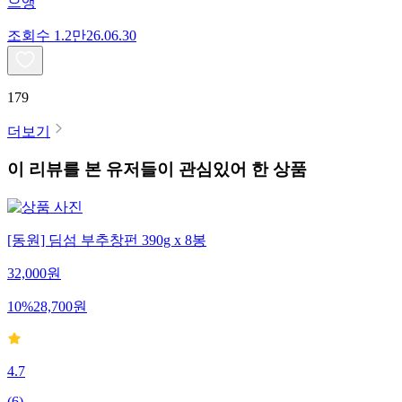
으앵
조회수
1.2만
26.06.30
179
더보기
이 리뷰를 본 유저들이 관심있어 한 상품
[동원] 딤섬 부추창펀 390g x 8봉
32,000
원
10
%
28,700
원
4.7
(
6
)