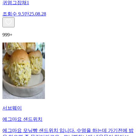
귀염그잡채1
조회수
9.5만
25.08.28
999+
서브웨이
에그마요 샌드위치
에그마요 모닝빵 샌드위치 입니다. 수영을 하는데 가기전에 밥