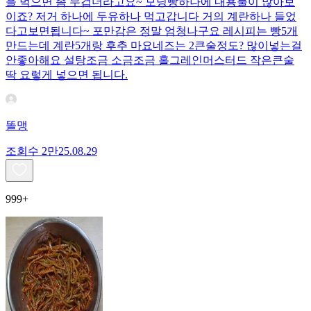
을 먹으면 좀 무겁더라고요~ 모닝빵하나에 내용물이 많아보
이죠? 저거 하나에 두유하나 먹고갑니다 거의 계란하나 들었
다고보면됩니다~ 포만감은 정말 엄청나구요 레시피는 빵5개
만드는데 계란5개랑 후추 마요네즈는 2큰술정도? 많이넣는걸
안좋아해요 설탕조금 소금조금 홀그레인머스터드 작은큰술
딱 요렇게 넣으면 됩니다.
똘맹
조회수
2만
25.08.29
999+