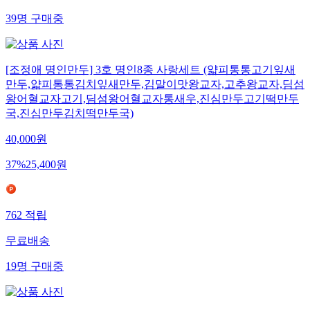
39
명
구매중
[조정애 명인만두] 3호 명인8종 사랑세트 (얇피통통고기잎새
만두,얇피통통김치잎새만두,김말이맛왕교자,고추왕교자,딤섬
왕어혈교자고기,딤섬왕어혈교자통새우,진심만두고기떡만두
국,진심만두김치떡만두국)
40,000
원
37
%
25,400
원
762
적립
무료배송
19
명
구매중