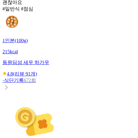
괜찮아요
#일반식 #점심
1인분(100g)
215kcal
동원
딤섬 새우 하가우
4.8
(리뷰
91
개)
·
식단기록
672회