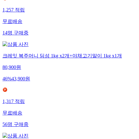
1,257
적립
무료배송
14
명
구매중
크레잇 복주머니 딤섬 1kg x2개+야채고기말이 1kg x1개
80,900
원
46
%
43,900
원
1,317
적립
무료배송
56
명
구매중