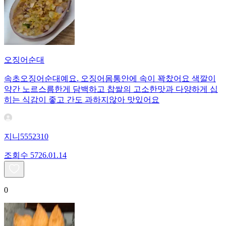
오징어순대
속초오징어순대예요. 오징어몸통안에 속이 꽉찼어요 색깔이
약간 노르스름한게 담백하고 찹쌀의 고소한맛과 다양하게 십
히는 식감이 좋고 간도 과하지않아 맛있어요
지니5552310
조회수
57
26.01.14
0