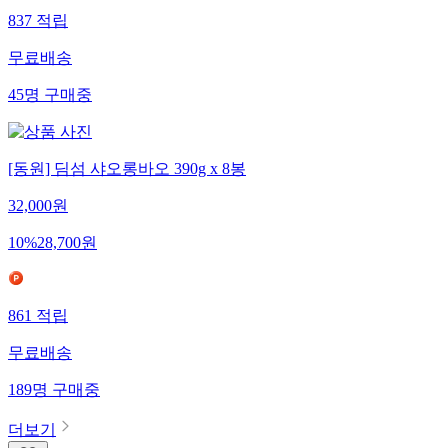
837
적립
무료배송
45
명
구매중
[동원] 딤섬 샤오롱바오 390g x 8봉
32,000
원
10
%
28,700
원
861
적립
무료배송
189
명
구매중
더보기