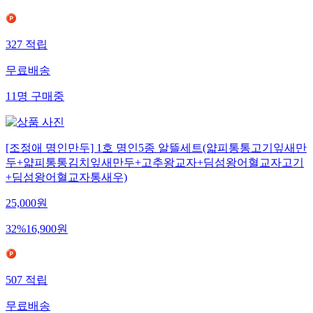
327
적립
무료배송
11
명
구매중
[조정애 명인만두] 1호 명인5종 알뜰세트(얇피통통고기잎새만
두+얇피통통김치잎새만두+고추왕교자+딤섬왕어혈교자고기
+딤섬왕어혈교자통새우)
25,000
원
32
%
16,900
원
507
적립
무료배송