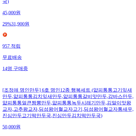
국)
45,000
원
29
%
31,900
원
957
적립
무료배송
14
명
구매중
[조정애 명인만두] 6호 명인12종 행복세트 (얇피통통고기잎새
만두,얇피통통김치잎새만두,얇피통통갈비맛만두,감바스만두,
얇피통통얼큰짬뽕만두,얇피통통녹두시래기만두,김말이맛왕
교자,고추왕교자,딤섬왕어혈교자고기,딤섬왕어혈교자통새우,
진심만두고기떡만두국,진심만두김치떡만두국)
50,000
원