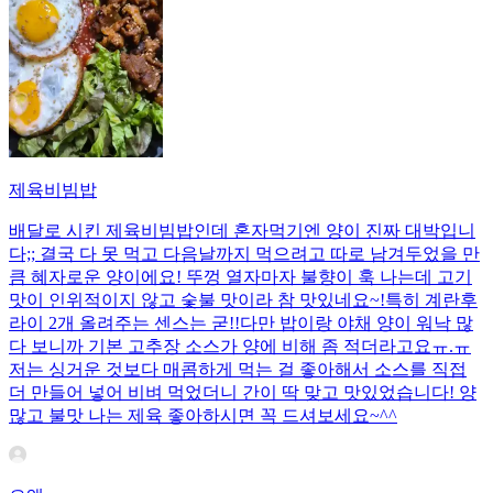
제육비빔밥
배달로 시킨 제육비빔밥인데 혼자먹기엔 양이 진짜 대박입니
다;; 결국 다 못 먹고 다음날까지 먹으려고 따로 남겨두었을 만
큼 혜자로운 양이에요! 뚜껑 열자마자 불향이 훅 나는데 고기
맛이 인위적이지 않고 숯불 맛이라 참 맛있네요~!특히 계란후
라이 2개 올려주는 센스는 굳!! ​다만 밥이랑 야채 양이 워낙 많
다 보니까 기본 고추장 소스가 양에 비해 좀 적더라고요ㅠ.ㅠ
저는 싱거운 것보다 매콤하게 먹는 걸 좋아해서 소스를 직접
더 만들어 넣어 비벼 먹었더니 간이 딱 맞고 맛있었습니다! 양
많고 불맛 나는 제육 좋아하시면 꼭 드셔보세요~^^