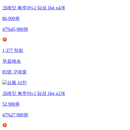
크레잇 복주머니 딤섬 1kg x4개
86,900
원
47
%
45,900
원
1,377
적립
무료배송
85
명
구매중
크레잇 복주머니 딤섬 1kg x2개
52,900
원
47
%
27,900
원