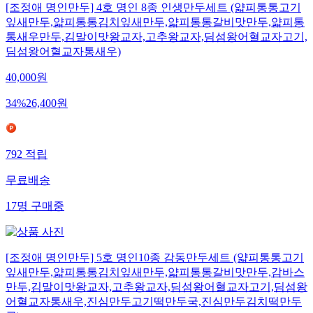
[조정애 명인만두] 4호 명인 8종 인생만두세트 (얇피통통고기
잎새만두,얇피통통김치잎새만두,얇피통통갈비맛만두,얇피통
통새우만두,김말이맛왕교자,고추왕교자,딤섬왕어혈교자고기,
딤섬왕어혈교자통새우)
40,000
원
34
%
26,400
원
792
적립
무료배송
17
명
구매중
[조정애 명인만두] 5호 명인10종 감동만두세트 (얇피통통고기
잎새만두,얇피통통김치잎새만두,얇피통통갈비맛만두,감바스
만두,김말이맛왕교자,고추왕교자,딤섬왕어혈교자고기,딤섬왕
어혈교자통새우,진심만두고기떡만두국,진심만두김치떡만두