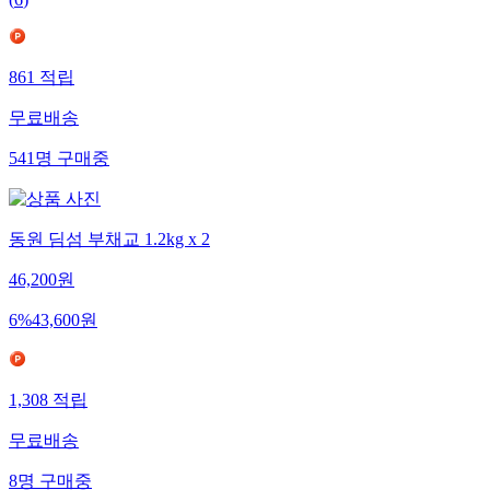
861
적립
무료배송
541
명
구매중
동원 딤섬 부채교 1.2kg x 2
46,200
원
6
%
43,600
원
1,308
적립
무료배송
8
명
구매중