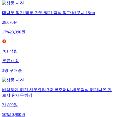
대나무 찜기 찜통 만두 찜기 딤섬 찜판 바구니 18cm
28,070
원
17
%
23,390
원
701
적립
무료배송
3
명
구매중
바삭하게 튀긴 새우요리 3종 복주머니 새우딤섬 튀겨나온 멘
보샤 왕새우튀김
21,800
원
50
%
10,900
원