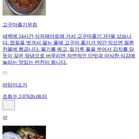
고구마줄기무침
새벽에 24시간 식자재마트에 가서 고구마줄기 3단을 샀습니
다. 껍질을 벗겨서 끓는 물에 고구마 줄기가 약간 익으면 얼른
찬물에 헹굽니다. 물기를 짜고, 밀가루 풀을 쑤어서 김치를 담
듯이 갖은 양념으로 버무리면 자연적인 단맛과 아삭한 식감에
놀라는 맛있는 반찬이 됩니다.
라임미소가
조회수
2,076
26.08.01
32