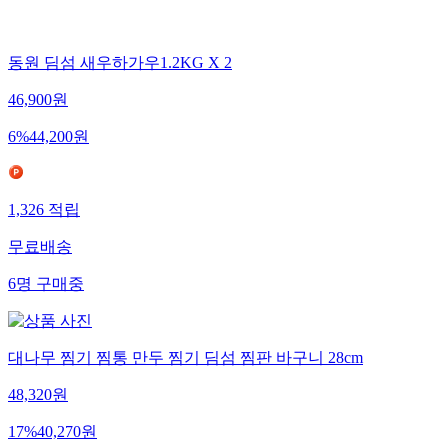
동원 딤섬 새우하가우1.2KG X 2
46,900
원
6
%
44,200
원
1,326
적립
무료배송
6
명
구매중
대나무 찜기 찜통 만두 찜기 딤섬 찜판 바구니 28cm
48,320
원
17
%
40,270
원