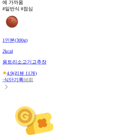
에 가까움
#일반식 #점심
1인분(300g)
2kcal
움트리
소고기고추장
4.9
(리뷰
11
개)
·
식단기록
68회