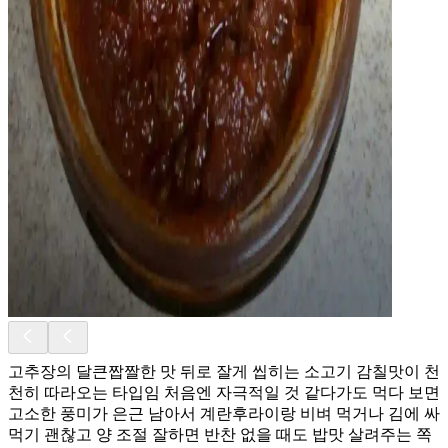
고추장의 달큰짭짤한 맛 뒤로 잘게 씹히는 소고기 감칠맛이 천
천히 따라오는 타입임 처음엔 자극적일 것 같다가도 먹다 보면
고소한 풍미가 은근 남아서 계란후라이랑 비벼 먹거나 김에 싸
먹기 괜찮고 양 조절 잘하면 반찬 없을 때도 밥맛 살려주는 쪽