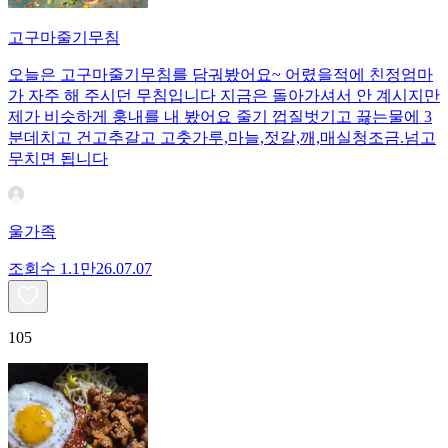
고구마줄기무침
오늘은 고구마줄기무침를 담궈봤어요~ 어렸을적에 친정엄마
가 자주 해 주시던 무침입니다 지금은 돌아가셔서 안 계시지만
제가 비슷하게 훙내를 내 봤어요 줄기 껍질벗기고 끓는물에 3
분데치고 건고추갈고 고춧가루,마늘,젓갈,깨,매실청조금.넘고
무치면 됩니다
울가족
조회수
1.1만
26.07.07
105