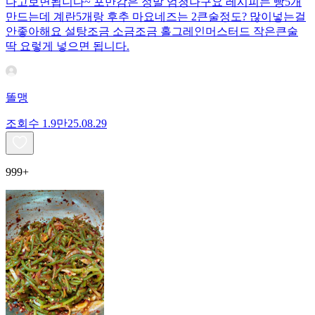
다고보면됩니다~ 포만감은 정말 엄청나구요 레시피는 빵5개
만드는데 계란5개랑 후추 마요네즈는 2큰술정도? 많이넣는걸
안좋아해요 설탕조금 소금조금 홀그레인머스터드 작은큰술
딱 요렇게 넣으면 됩니다.
똘맹
조회수
1.9만
25.08.29
999+