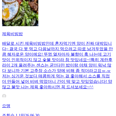
제육비빔밥
배달로 시킨 제육비빔밥인데 혼자먹기엔 양이 진짜 대박입니
다;; 결국 다 못 먹고 다음날까지 먹으려고 따로 남겨두었을 만
큼 혜자로운 양이에요! 뚜껑 열자마자 불향이 훅 나는데 고기
맛이 인위적이지 않고 숯불 맛이라 참 맛있네요~!특히 계란후
라이 2개 올려주는 센스는 굳!! ​다만 밥이랑 야채 양이 워낙 많
다 보니까 기본 고추장 소스가 양에 비해 좀 적더라고요ㅠ.ㅠ
저는 싱거운 것보다 매콤하게 먹는 걸 좋아해서 소스를 직접
더 만들어 넣어 비벼 먹었더니 간이 딱 맞고 맛있었습니다! 양
많고 불맛 나는 제육 좋아하시면 꼭 드셔보세요~^^
으앵
조회수
1.1만
26.06.30