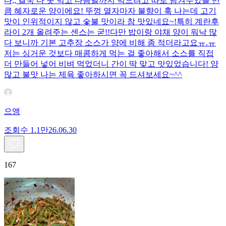
다;; 결국 다 못 먹고 다음날까지 먹으려고 따로 남겨두었을 만
큼 혜자로운 양이에요! 뚜껑 열자마자 불향이 훅 나는데 고기
맛이 인위적이지 않고 숯불 맛이라 참 맛있네요~!특히 계란후
라이 2개 올려주는 센스는 굳!! ​다만 밥이랑 야채 양이 워낙 많
다 보니까 기본 고추장 소스가 양에 비해 좀 적더라고요ㅠ.ㅠ
저는 싱거운 것보다 매콤하게 먹는 걸 좋아해서 소스를 직접
더 만들어 넣어 비벼 먹었더니 간이 딱 맞고 맛있었습니다! 양
많고 불맛 나는 제육 좋아하시면 꼭 드셔보세요~^^
으앵
조회수
1.1만
26.06.30
167