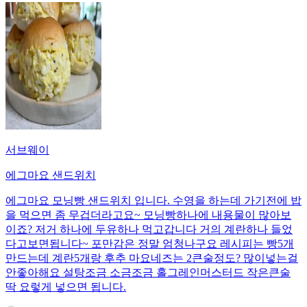
서브웨이
에그마요 샌드위치
에그마요 모닝빵 샌드위치 입니다. 수영을 하는데 가기전에 밥
을 먹으면 좀 무겁더라고요~ 모닝빵하나에 내용물이 많아보
이죠? 저거 하나에 두유하나 먹고갑니다 거의 계란하나 들었
다고보면됩니다~ 포만감은 정말 엄청나구요 레시피는 빵5개
만드는데 계란5개랑 후추 마요네즈는 2큰술정도? 많이넣는걸
안좋아해요 설탕조금 소금조금 홀그레인머스터드 작은큰술
딱 요렇게 넣으면 됩니다.