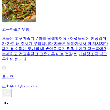
고구마줄기무침
오늘은 고구마줄기무침를 담궈봤어요~ 어렸을적에 친정엄마
가 자주 해 주시던 무침입니다 지금은 돌아가셔서 안 계시지만
제가 비슷하게 훙내를 내 봤어요 줄기 껍질벗기고 끓는물에 3
분데치고 건고추갈고 고춧가루,마늘,젓갈,깨,매실청조금.넘고
무치면 됩니다
울가족
조회수
1.1만
26.07.07
105