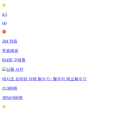
4.5
(
4
)
294
적립
무료배송
854
명
구매중
데시오 프라임 야채 탈수기 / 짤순이 채소탈수기
15,900
원
38
%
9,900
원