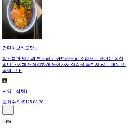
명란아보카도덮밥
짭조름한 명란과 부드러운 아보카도의 조합으로 즐거운 점심
입니다 야채가 적절하게 들어가서 식감을 놓치지 않고 매우 만
족합니다.
귀염그잡채1
조회수
9.4만
25.08.28
999+