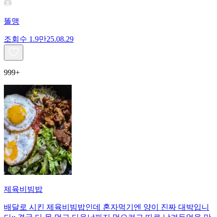
똘맹
조회수
1.9만
25.08.29
999+
제육비빔밥
배달로 시킨 제육비빔밥인데 혼자먹기엔 양이 진짜 대박입니