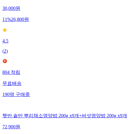
30,000
원
11
%
26,800
원
4.5
(
2
)
804
적립
무료배송
190
명
구매중
햇반 솥반 뿌리채소영양밥 200g x9개+버섯영양밥 200g x9개
72,900
원