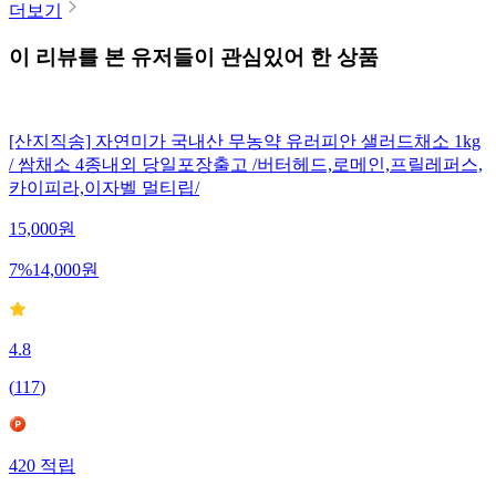
더보기
이 리뷰를 본 유저들이 관심있어 한 상품
[산지직송] 자연미가 국내산 무농약 유러피안 샐러드채소 1kg
/ 쌈채소 4종내외 당일포장출고 /버터헤드,로메인,프릴레퍼스,
카이피라,이자벨 멀티립/
15,000
원
7
%
14,000
원
4.8
(
117
)
420
적립