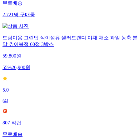
무료배송
2,721
명
구매중
드림이음 그린팁 식이섬유 샐러드캔디 야채 채소 과일 농축 분
말 츄어블정 60정 3박스
59,800
원
55
%
26,900
원
5.0
(
4
)
807
적립
무료배송