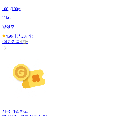
100g(100g)
11kcal
양상추
4.9
(리뷰
207
개)
·
식단기록
4천+
지금 가입하고