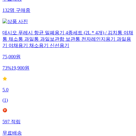
무료배송
132
명
구매중
데시오 푸레시 항균 밀폐용기 4종세트 (2L * 4개) / 김치통 야채
통 채소통 과일통 과일보관함 보관통 전자레인지용기 과일용
기 야채용기 채소용기 신선용기
75,000
원
73
%
19,900
원
5.0
(
1
)
597
적립
무료배송