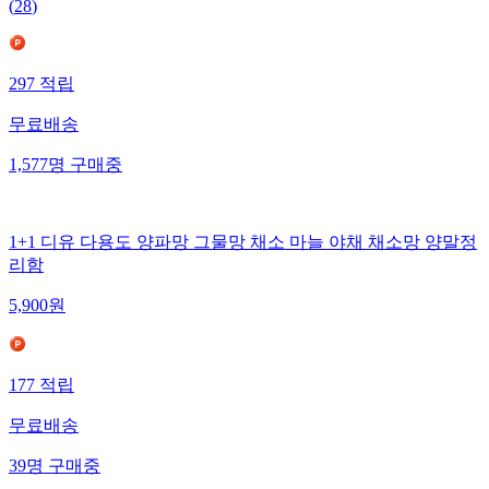
(
28
)
297
적립
무료배송
1,577
명
구매중
1+1 디유 다용도 양파망 그물망 채소 마늘 야채 채소망 양말정
리함
5,900
원
177
적립
무료배송
39
명
구매중