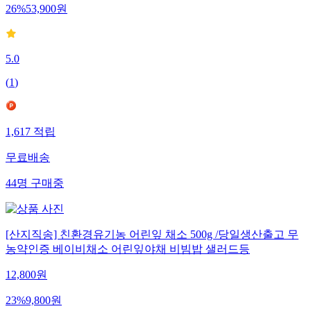
26
%
53,900
원
5.0
(
1
)
1,617
적립
무료배송
44
명
구매중
[산지직송] 친환경유기농 어린잎 채소 500g /당일생산출고 무
농약인증 베이비채소 어린잎야채 비빔밥 샐러드등
12,800
원
23
%
9,800
원