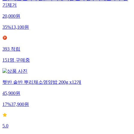
스텐레스 오이지 짤순이 야채 나물 오이 탈수기 채소 두부 물
기제거
20,000
원
35
%
13,100
원
393
적립
151
명
구매중
햇반 솥반 뿌리채소영양밥 200g x12개
45,900
원
17
%
37,900
원
5.0