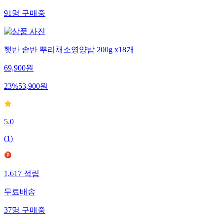
91
명
구매중
햇반 솥반 뿌리채소영양밥 200g x18개
69,900
원
23
%
53,900
원
5.0
(
1
)
1,617
적립
무료배송
37
명
구매중