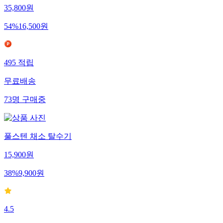
35,800
원
54
%
16,500
원
495
적립
무료배송
73
명
구매중
풀스텐 채소 탈수기
15,900
원
38
%
9,900
원
4.5