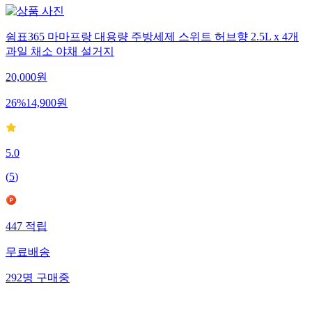
쉼표365 마마프랑 대용량 주방세제 스위트 허브향 2.5L x 4개
과일 채소 야채 설거지
20,000
원
26
%
14,900
원
5.0
(
5
)
447
적립
무료배송
292
명
구매중