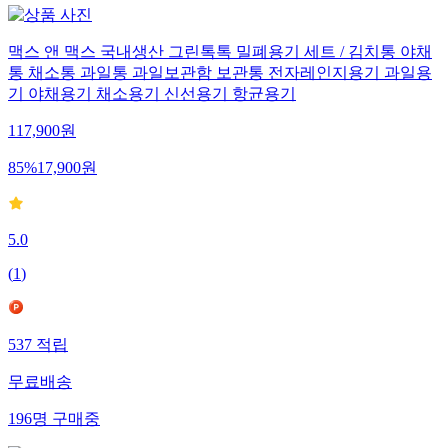
맥스 앤 맥스 국내생산 그린톡톡 밀폐용기 세트 / 김치통 야채
통 채소통 과일통 과일보관함 보관통 전자레인지용기 과일용
기 야채용기 채소용기 신선용기 항균용기
117,900
원
85
%
17,900
원
5.0
(
1
)
537
적립
무료배송
196
명
구매중