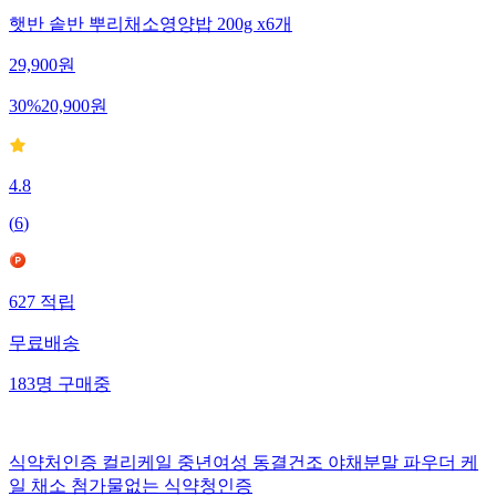
햇반 솥반 뿌리채소영양밥 200g x6개
29,900
원
30
%
20,900
원
4.8
(
6
)
627
적립
무료배송
183
명
구매중
식약처인증 컬리케일 중년여성 동결건조 야채분말 파우더 케
일 채소 첨가물없는 식약청인증