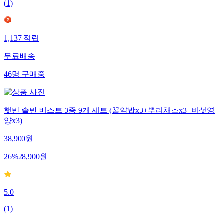
(
1
)
1,137
적립
무료배송
46
명
구매중
햇반 솥반 베스트 3종 9개 세트 (꿀약밥x3+뿌리채소x3+버섯영
양x3)
38,900
원
26
%
28,900
원
5.0
(
1
)