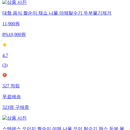
대형 음식 짤순이 채소 나물 야채탈수기 두부물기제거
11,900
원
8
%
10,900
원
4.7
(
3
)
327
적립
무료배송
323
명
구매중