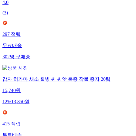
4.0
(
3
)
297
적립
무료배송
302
명
구매중
감자 히카마 채소 웰빙 씨 씨앗 품종 작물 종자 20립
15,740
원
12
%
13,850
원
415
적립