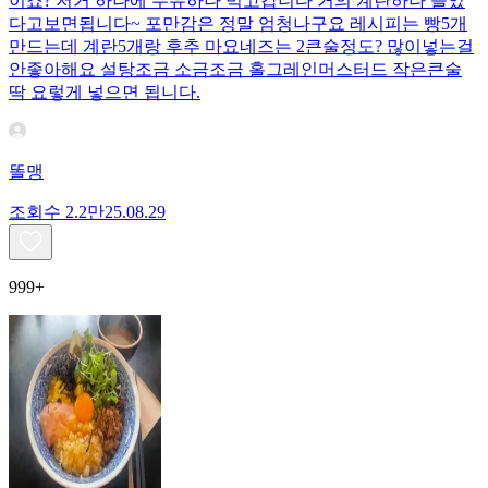
이죠? 저거 하나에 두유하나 먹고갑니다 거의 계란하나 들었
다고보면됩니다~ 포만감은 정말 엄청나구요 레시피는 빵5개
만드는데 계란5개랑 후추 마요네즈는 2큰술정도? 많이넣는걸
안좋아해요 설탕조금 소금조금 홀그레인머스터드 작은큰술
딱 요렇게 넣으면 됩니다.
똘맹
조회수
2.2만
25.08.29
999+