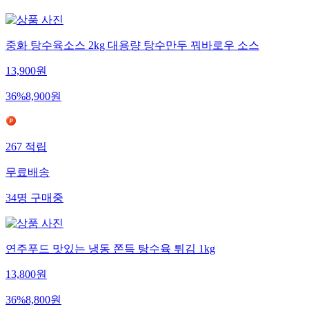
중화 탕수육소스 2kg 대용량 탕수만두 꿔바로우 소스
13,900
원
36
%
8,900
원
267
적립
무료배송
34
명
구매중
연주푸드 맛있는 냉동 쫀득 탕수육 튀김 1kg
13,800
원
36
%
8,800
원