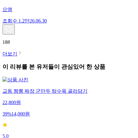
으앵
조회수
1.2만
26.06.30
188
더보기
이 리뷰를 본 유저들이 관심있어 한 상품
교동 짬뽕 짜장 군만두 탕수육 골라담기
22,800
원
39
%
14,000
원
5.0