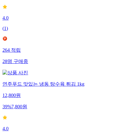
4.0
(
1
)
264
적립
28
명
구매중
연주푸드 맛있는 냉동 탕수육 튀김 1kg
12,800
원
39
%
7,800
원
4.0