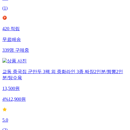
(
1
)
420
적립
무료배송
339
명
구매중
교동 중국집 군만두 3팩 외 중화라인 3종 짜장2인분/짬뽕2인
분/탕수육
13,500
원
4
%
12,900
원
5.0
(
2
)