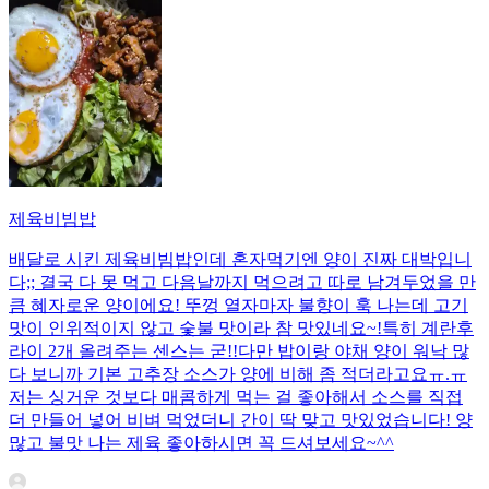
제육비빔밥
배달로 시킨 제육비빔밥인데 혼자먹기엔 양이 진짜 대박입니
다;; 결국 다 못 먹고 다음날까지 먹으려고 따로 남겨두었을 만
큼 혜자로운 양이에요! 뚜껑 열자마자 불향이 훅 나는데 고기
맛이 인위적이지 않고 숯불 맛이라 참 맛있네요~!특히 계란후
라이 2개 올려주는 센스는 굳!! ​다만 밥이랑 야채 양이 워낙 많
다 보니까 기본 고추장 소스가 양에 비해 좀 적더라고요ㅠ.ㅠ
저는 싱거운 것보다 매콤하게 먹는 걸 좋아해서 소스를 직접
더 만들어 넣어 비벼 먹었더니 간이 딱 맞고 맛있었습니다! 양
많고 불맛 나는 제육 좋아하시면 꼭 드셔보세요~^^