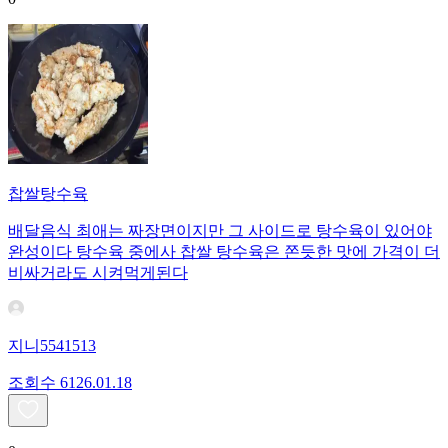
찹쌀탕수육
배달음식 최애는 짜장면이지만 그 사이드로 탕수육이 있어야
완성이다 탕수육 중에사 찹쌀 탕수육은 쫀듯한 맛에 가격이 더
비싸거라도 시켜먹게된다
지니5541513
조회수
61
26.01.18