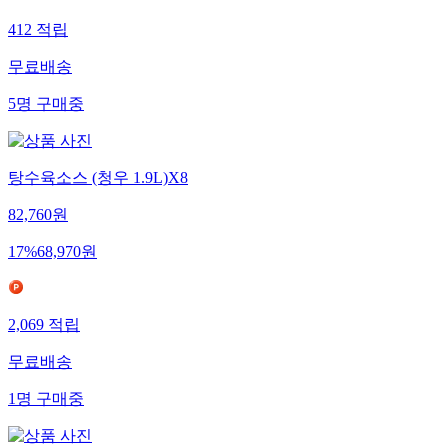
412
적립
무료배송
5
명
구매중
탕수육소스 (청우 1.9L)X8
82,760
원
17
%
68,970
원
2,069
적립
무료배송
1
명
구매중