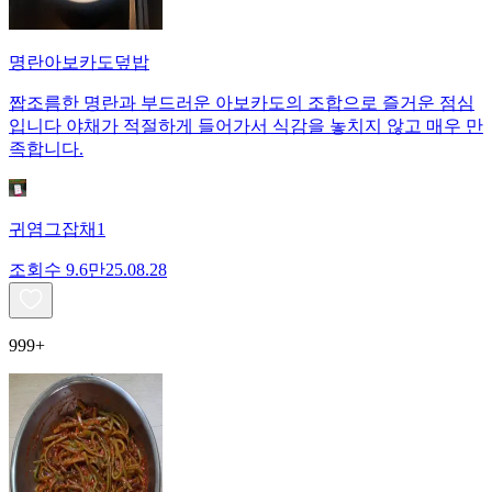
명란아보카도덮밥
짭조름한 명란과 부드러운 아보카도의 조합으로 즐거운 점심
입니다 야채가 적절하게 들어가서 식감을 놓치지 않고 매우 만
족합니다.
귀염그잡채1
조회수
9.6만
25.08.28
999+