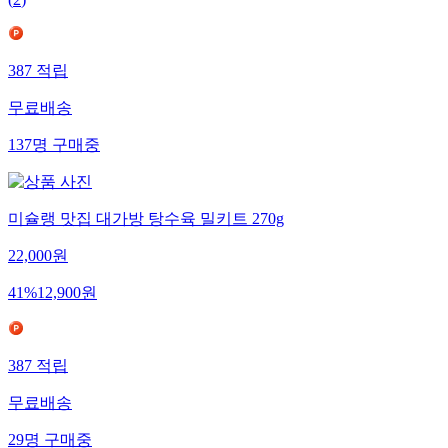
387
적립
무료배송
137
명
구매중
미슐랭 맛집 대가방 탕수육 밀키트 270g
22,000
원
41
%
12,900
원
387
적립
무료배송
29
명
구매중