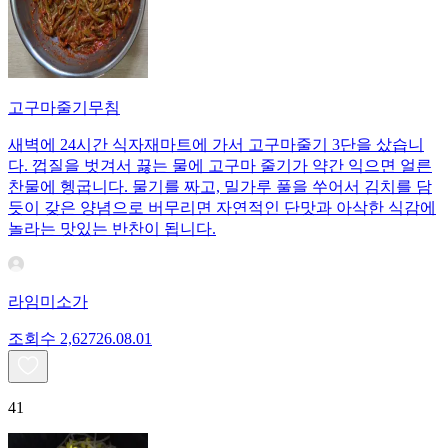
고구마줄기무침
새벽에 24시간 식자재마트에 가서 고구마줄기 3단을 샀습니
다. 껍질을 벗겨서 끓는 물에 고구마 줄기가 약간 익으면 얼른
찬물에 헹굽니다. 물기를 짜고, 밀가루 풀을 쑤어서 김치를 담
듯이 갖은 양념으로 버무리면 자연적인 단맛과 아삭한 식감에
놀라는 맛있는 반찬이 됩니다.
라임미소가
조회수
2,627
26.08.01
41