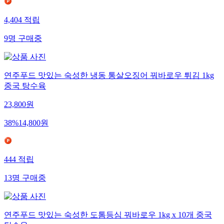
4,404
적립
9
명
구매중
연주푸드 맛있는 숙성한 냉동 통살오징어 꿔바로우 튀김 1kg
중국 탕수육
23,800
원
38
%
14,800
원
444
적립
13
명
구매중
연주푸드 맛있는 숙성한 도톰등심 꿔바로우 1kg x 10개 중국