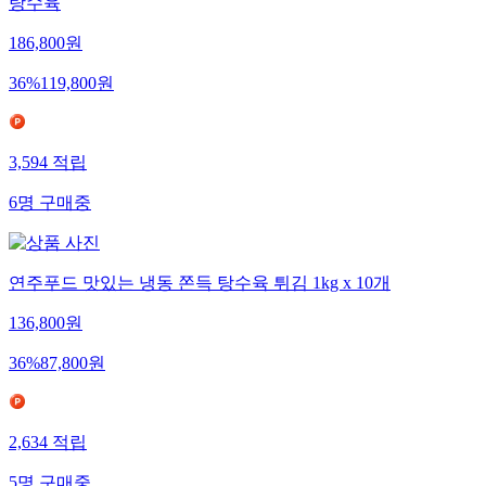
탕수육
186,800
원
36
%
119,800
원
3,594
적립
6
명
구매중
연주푸드 맛있는 냉동 쫀득 탕수육 튀김 1kg x 10개
136,800
원
36
%
87,800
원
2,634
적립
5
명
구매중