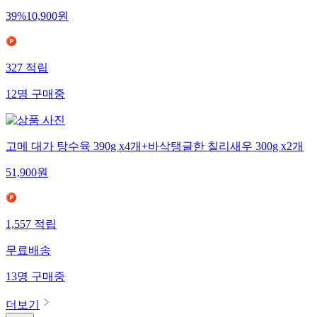
39
%
10,900
원
327
적립
12
명
구매중
고메 대가 탕수육 390g x4개+바삭탱글한 칠리새우 300g x2개
51,900
원
1,557
적립
무료배송
13
명
구매중
더보기