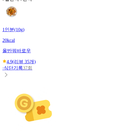
1인분(10g)
20kcal
올반
꿔바로우
4.9
(리뷰
35
개)
·
식단기록
37회