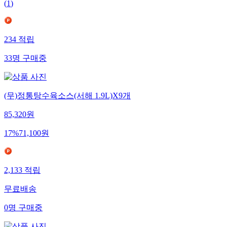
(
1
)
234
적립
33
명
구매중
(무)정통탕수육소스(서해 1.9L)X9개
85,320
원
17
%
71,100
원
2,133
적립
무료배송
0
명
구매중