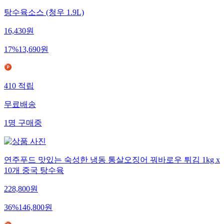
탕수육소스 (청우 1.9L)
16,430
원
17
%
13,690
원
410
적립
무료배송
1
명
구매중
연주푸드 맛있는 숙성한 냉동 통살오징어 꿔바로우 튀김 1kg x
10개 중국 탕수육
228,800
원
36
%
146,800
원