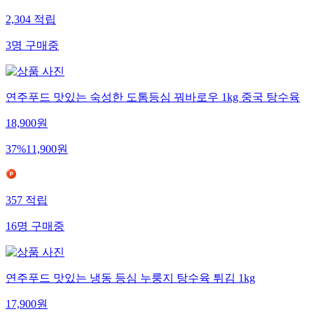
2,304
적립
3
명
구매중
연주푸드 맛있는 숙성한 도톰등심 꿔바로우 1kg 중국 탕수육
18,900
원
37
%
11,900
원
357
적립
16
명
구매중
연주푸드 맛있는 냉동 등심 누룽지 탕수육 튀김 1kg
17,900
원