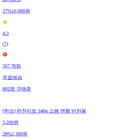
26,900
원
37
%
16,900
원
4.3
(
7
)
507
적립
무료배송
892
명
구매중
[한성] 런천미트 340g 스팸 캔햄 반찬용
3,200
원
28
%
2,300
원