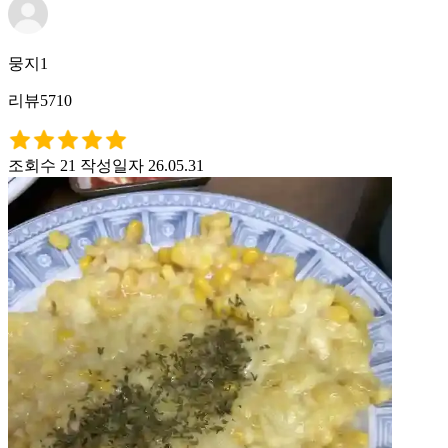
뭉지1
리뷰5710
조회수 21
작성일자 26.05.31