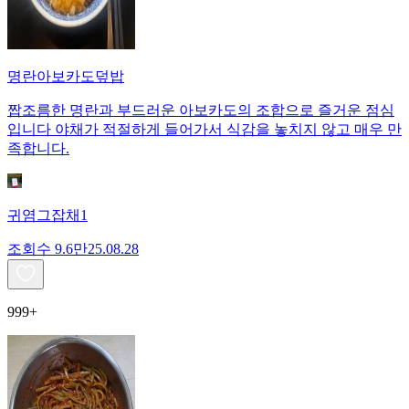
명란아보카도덮밥
짭조름한 명란과 부드러운 아보카도의 조합으로 즐거운 점심
입니다 야채가 적절하게 들어가서 식감을 놓치지 않고 매우 만
족합니다.
귀염그잡채1
조회수
9.6만
25.08.28
999+