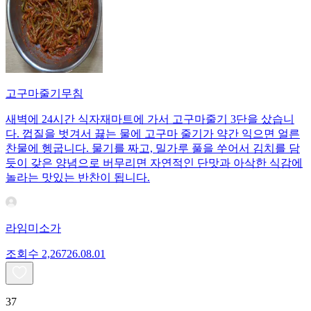
고구마줄기무침
새벽에 24시간 식자재마트에 가서 고구마줄기 3단을 샀습니
다. 껍질을 벗겨서 끓는 물에 고구마 줄기가 약간 익으면 얼른
찬물에 헹굽니다. 물기를 짜고, 밀가루 풀을 쑤어서 김치를 담
듯이 갖은 양념으로 버무리면 자연적인 단맛과 아삭한 식감에
놀라는 맛있는 반찬이 됩니다.
라임미소가
조회수
2,267
26.08.01
37