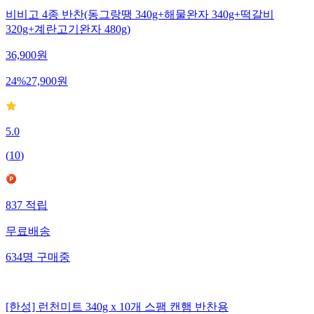
비비고 4종 반찬(동그랑땡 340g+해물완자 340g+떡갈비
320g+계란고기완자 480g)
36,900
원
24
%
27,900
원
5.0
(
10
)
837
적립
무료배송
634
명
구매중
[한성] 런천미트 340g x 10개 스팸 캔햄 반찬용