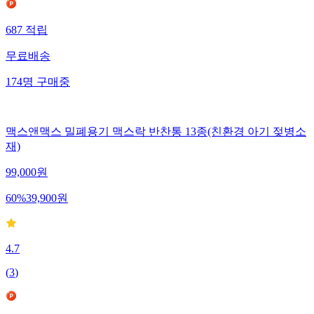
687
적립
무료배송
174
명
구매중
맥스앤맥스 밀폐용기 맥스락 반찬통 13종(친환경 아기 젖병소
재)
99,000
원
60
%
39,900
원
4.7
(
3
)