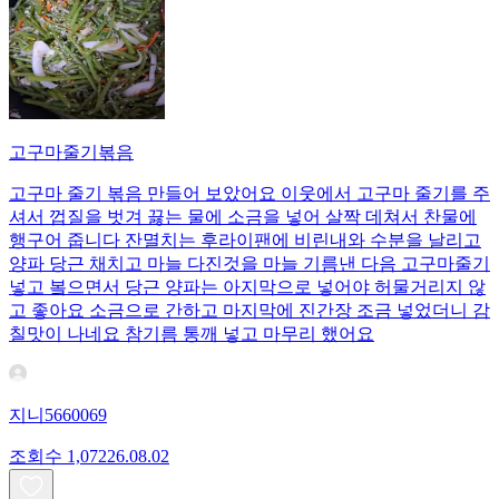
고구마줄기볶음
고구마 줄기 볶음 만들어 보았어요 이웃에서 고구마 줄기를 주
셔서 껍질을 벗겨 끓는 물에 소금을 넣어 살짝 데쳐서 찬물에
행구어 줍니다 잔멸치는 후라이팬에 비린내와 수분을 날리고
양파 당근 채치고 마늘 다진것을 마늘 기름낸 다음 고구마줄기
넣고 봌으면서 당근 양파는 아지막으로 넣어야 허물거리지 않
고 좋아요 소금으로 간하고 마지막에 진간장 조금 넣었더니 감
칠맛이 나네요 참기름 통깨 넣고 마무리 했어요
지니5660069
조회수
1,072
26.08.02