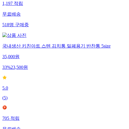
1,197
적립
무료배송
518
명
구매중
국내생산 키친아트 스텐 김치통 밀폐용기 반찬통 5size
35,000
원
33
%
23,500
원
5.0
(
5
)
705
적립