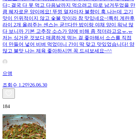
다;; 결국 다 못 먹고 다음날까지 먹으려고 따로 남겨두었을 만
큼 혜자로운 양이에요! 뚜껑 열자마자 불향이 훅 나는데 고기
맛이 인위적이지 않고 숯불 맛이라 참 맛있네요~!특히 계란후
라이 2개 올려주는 센스는 굳!! ​다만 밥이랑 야채 양이 워낙 많
다 보니까 기본 고추장 소스가 양에 비해 좀 적더라고요ㅠ.ㅠ
저는 싱거운 것보다 매콤하게 먹는 걸 좋아해서 소스를 직접
더 만들어 넣어 비벼 먹었더니 간이 딱 맞고 맛있었습니다! 양
많고 불맛 나는 제육 좋아하시면 꼭 드셔보세요~^^
으앵
조회수
1.2만
26.06.30
184