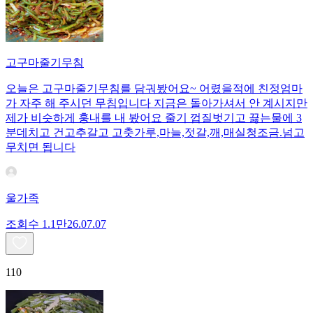
고구마줄기무침
오늘은 고구마줄기무침를 담궈봤어요~ 어렸을적에 친정엄마
가 자주 해 주시던 무침입니다 지금은 돌아가셔서 안 계시지만
제가 비슷하게 훙내를 내 봤어요 줄기 껍질벗기고 끓는물에 3
분데치고 건고추갈고 고춧가루,마늘,젓갈,깨,매실청조금.넘고
무치면 됩니다
울가족
조회수
1.1만
26.07.07
110