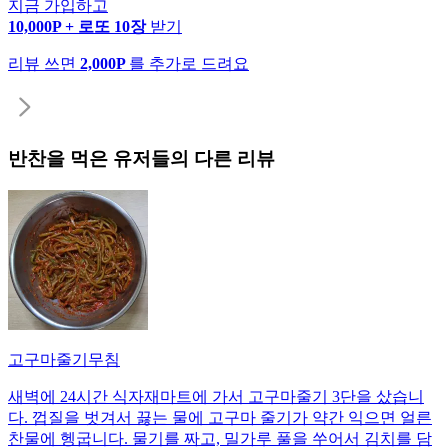
지금 가입하고
10,000P + 로또 10장
받기
리뷰 쓰면
2,000P
를 추가로 드려요
반찬
을 먹은 유저들의 다른 리뷰
고구마줄기무침
새벽에 24시간 식자재마트에 가서 고구마줄기 3단을 샀습니
다. 껍질을 벗겨서 끓는 물에 고구마 줄기가 약간 익으면 얼른
찬물에 헹굽니다. 물기를 짜고, 밀가루 풀을 쑤어서 김치를 담