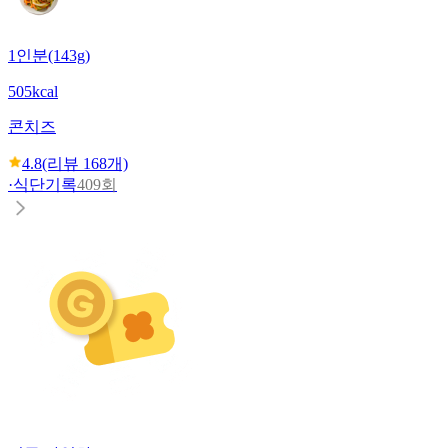
1인분(143g)
505kcal
콘치즈
4.8
(리뷰
168
개)
·
식단기록
409회