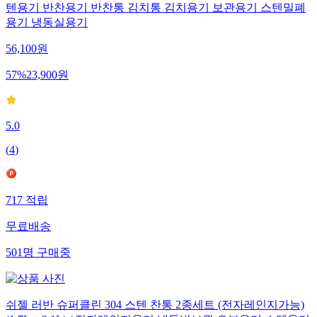
텐용기 반찬용기 반찬통 김치통 김치용기 보관용기 스텐밀폐
용기 냉동실용기
56,100
원
57
%
23,900
원
5.0
(
4
)
717
적립
무료배송
501
명
구매중
쉬젤 러반 슈퍼클린 304 스텐 찬통 2종세트 (전자레인지가능)