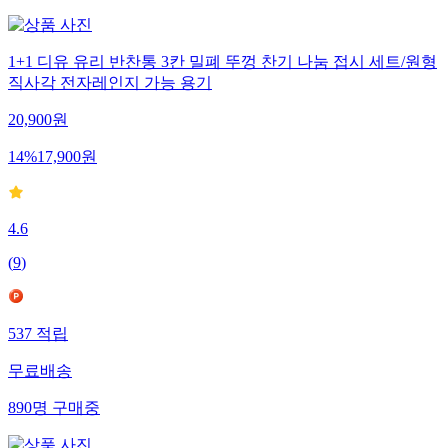
1+1 디유 유리 반찬통 3칸 밀폐 뚜껑 찬기 나눔 접시 세트/원형
직사각 전자레인지 가능 용기
20,900
원
14
%
17,900
원
4.6
(
9
)
537
적립
무료배송
890
명
구매중