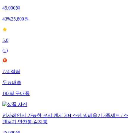
45,000
원
43
%
25,800
원
5.0
(
1
)
774
적립
무료배송
183
명
구매중
전자레인지 가능한 로시 렌지 304 스텐 밀폐용기 3종세트 / 스
텐용기 반찬통 김치통