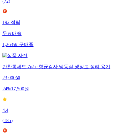
(
72
)
192
적립
무료배송
1,263
명
구매중
반찬통세트 7p/set항균검사 냉동실 냉장고 정리 용기
23,000
원
24
%
17,500
원
4.4
(
185
)