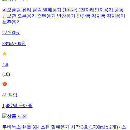
네오플램 유리 클락 밀폐용기 (10size) / 전자레인지용기 냉동
밥보관 오븐용기 스텐용기 반찬용기 반찬통 김치통 김치용기
보관용기
22,700
원
88
%
2,700
원
4.8
(
18
)
81
적립
1,487
명
구매중
쿠비녹스 핸들 304 스텐 밀폐용기 사각 3호 (1700ml x 2개) / 스