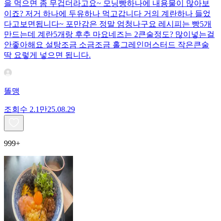
을 먹으면 좀 무겁더라고요~ 모닝빵하나에 내용물이 많아보
이죠? 저거 하나에 두유하나 먹고갑니다 거의 계란하나 들었
다고보면됩니다~ 포만감은 정말 엄청나구요 레시피는 빵5개
만드는데 계란5개랑 후추 마요네즈는 2큰술정도? 많이넣는걸
안좋아해요 설탕조금 소금조금 홀그레인머스터드 작은큰술
딱 요렇게 넣으면 됩니다.
똘맹
조회수
2.1만
25.08.29
999+