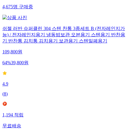
4,675
명
구매중
쉬젤 러반 슈퍼클린 304 스텐 찬통 3종세트 B (전자레인지가
능) / 전자레인지용기 냉동밥보관 오븐용기 스텐용기 반찬용
기 반찬통 김치통 김치용기 보관용기 스텐밀폐용기
109,800
원
64
%
39,800
원
4.9
(
8
)
1,194
적립
무료배송