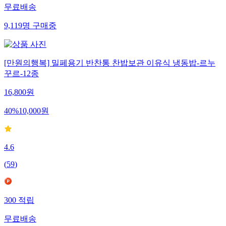
무료배송
9,119
명
구매중
[만원의행복] 밀페용기 반찬통 찬밥보관 이유식 냉동밥-르누
꾸르-12종
16,800
원
40
%
10,000
원
4.6
(
59
)
300
적립
무료배송