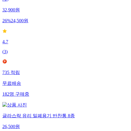
개)
32,900
원
26
%
24,500
원
4.7
(
3
)
735
적립
무료배송
182
명
구매중
글라스락 유리 밀폐용기 반찬통 8종
26,500
원