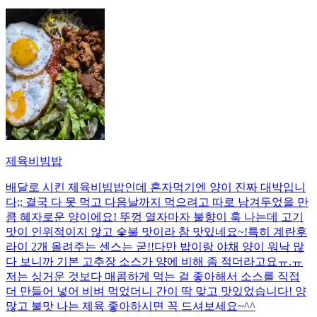
제육비빔밥
배달로 시킨 제육비빔밥인데 혼자먹기엔 양이 진짜 대박입니
다;; 결국 다 못 먹고 다음날까지 먹으려고 따로 남겨두었을 만
큼 혜자로운 양이에요! 뚜껑 열자마자 불향이 훅 나는데 고기
맛이 인위적이지 않고 숯불 맛이라 참 맛있네요~!특히 계란후
라이 2개 올려주는 센스는 굳!! ​다만 밥이랑 야채 양이 워낙 많
다 보니까 기본 고추장 소스가 양에 비해 좀 적더라고요ㅠ.ㅠ
저는 싱거운 것보다 매콤하게 먹는 걸 좋아해서 소스를 직접
더 만들어 넣어 비벼 먹었더니 간이 딱 맞고 맛있었습니다! 양
많고 불맛 나는 제육 좋아하시면 꼭 드셔보세요~^^