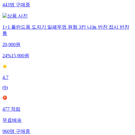
443
명
구매중
1+1 폴란드풍 도자기 밀폐뚜껑 원형 3칸 나눔 반찬 접시 반찬
통
20,900
원
24
%
15,900
원
4.7
(
9
)
477
적립
무료배송
960
명
구매중