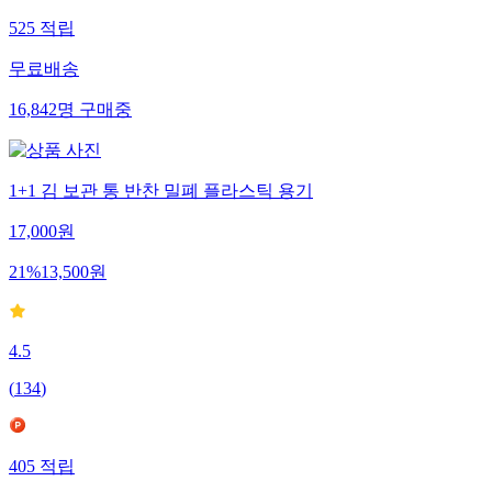
525
적립
무료배송
16,842
명
구매중
1+1 김 보관 통 반찬 밀폐 플라스틱 용기
17,000
원
21
%
13,500
원
4.5
(
134
)
405
적립