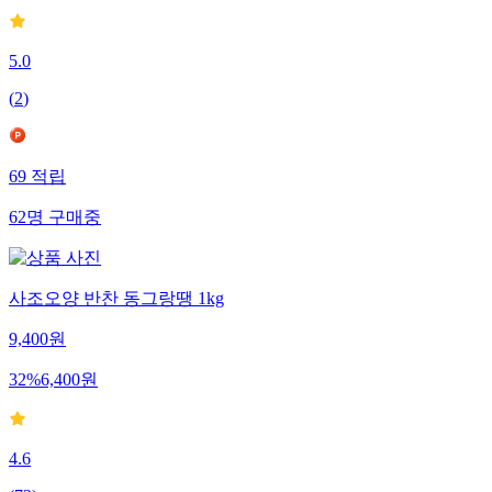
5.0
(
2
)
69
적립
62
명
구매중
사조오양 반찬 동그랑땡 1kg
9,400
원
32
%
6,400
원
4.6