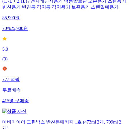
(1.7L + 2.1L) / 전자레인지용기 냉동밥보관 오븐용기 스텐용기
반찬용기 반찬통 김치통 김치용기 보관용기 스텐밀폐용기
85,900
원
70
%
25,900
원
5.0
(
3
)
777
적립
무료배송
415
명
구매중
데비마이어 그린박스 반찬통패키지 1호 (473ml 2개, 709ml 2