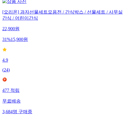
[오리온] 과자선물세트모음전 / 간식박스 / 선물세트 / 사무실
간식 / 어린이간식
22,900
원
31
%
15,900
원
4.9
(
24
)
477
적립
무료배송
3,684
명
구매중