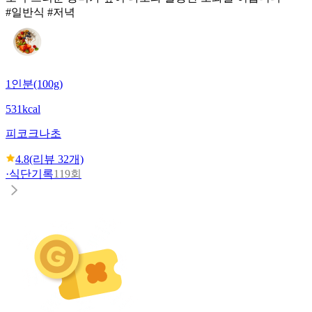
#일반식 #저녁
1인분(100g)
531kcal
피코크
나초
4.8
(리뷰
32
개)
·
식단기록
119회