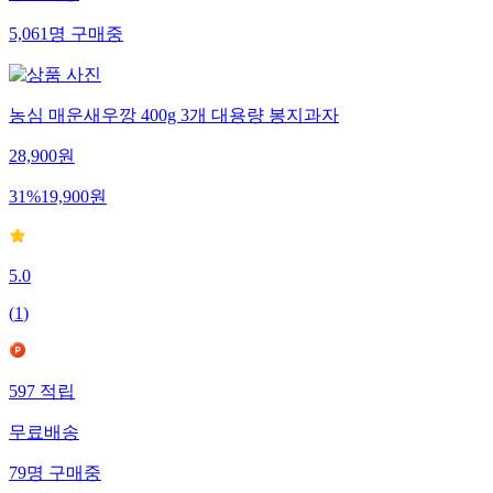
5,061
명
구매중
농심 매운새우깡 400g 3개 대용량 봉지과자
28,900
원
31
%
19,900
원
5.0
(
1
)
597
적립
무료배송
79
명
구매중