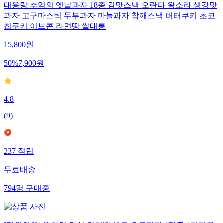
대용량 추억의 옛날과자 18종 김맛스낵 오란다 왕소라 생강맛
과자 고구마스틱 두부과자 마늘과자 참깨스낵 버터쿠키 초코
칩쿠키 이브콘 라면땅 쌀대롱
15,800
원
50
%
7,900
원
4.8
(
9
)
237
적립
무료배송
794
명
구매중