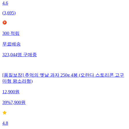
4.6
(
3,695
)
300
적립
무료배송
323,044
명
구매중
[품질보장] 추억의 옛날 과자 250g 4봉 (오란다 스토리콘 고구
마형 왕소라형)
12,900
원
39
%
7,900
원
4.8