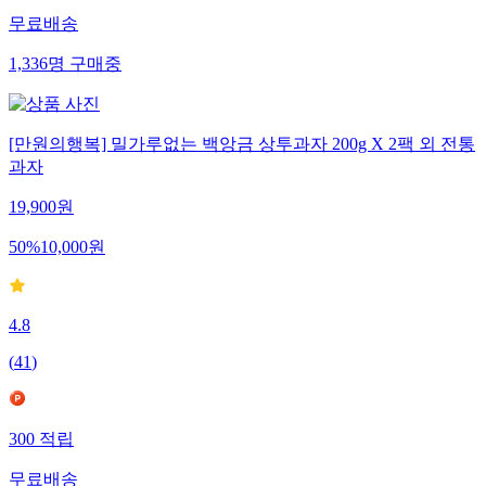
무료배송
1,336
명
구매중
[만원의행복] 밀가루없는 백앙금 상투과자 200g X 2팩 외 전통
과자
19,900
원
50
%
10,000
원
4.8
(
41
)
300
적립
무료배송