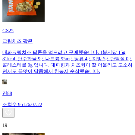
GS25
크림치즈 팝콘
대파크림치즈 팝콘을 먹으려고 구매했습니다. 1봉지당 15g,
81kcal, 탄수화물 9g, 나트륨 95mg, 당류 4g, 지방 5g, 단백질 0g,
콜레스테롤 0g 입니다. 대파향과 치즈향이 잘 어울리고 고소하
면서도 끝맛이 달콤해서 한봉지 순삭했습니다.
진88
조회수
951
26.07.22
19