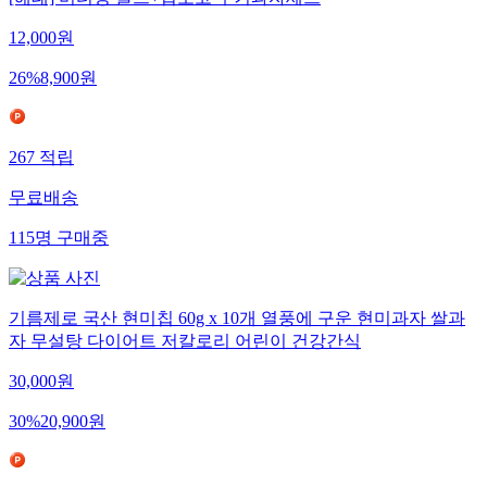
[해태] 버터링 골드+딥초코 쿠키과자세트
12,000
원
26
%
8,900
원
267
적립
무료배송
115
명
구매중
기름제로 국산 현미칩 60g x 10개 열풍에 구운 현미과자 쌀과
자 무설탕 다이어트 저칼로리 어린이 건강간식
30,000
원
30
%
20,900
원