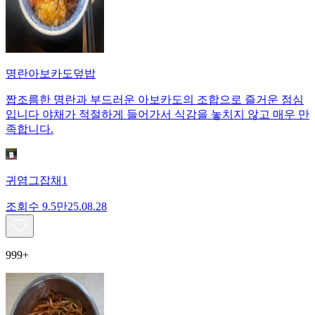
명란아보카도덮밥
짭조름한 명란과 부드러운 아보카도의 조합으로 즐거운 점심
입니다 야채가 적절하게 들어가서 식감을 놓치지 않고 매우 만
족합니다.
귀염그잡채1
조회수
9.5만
25.08.28
999+