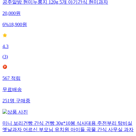
공주알밤 현미누룽지 120g 5개 아기간식 현미과자
20,000
원
6
%
18,900
원
4.3
(
3
)
567
적립
무료배송
251
명
구매중
미니 보리건빵 간식 건빵 30g*10봉 식사대용 주전부리 탕비실
옛날과자 어르신 부모님 유치원 아이들 곡물 간식 사무실 과자