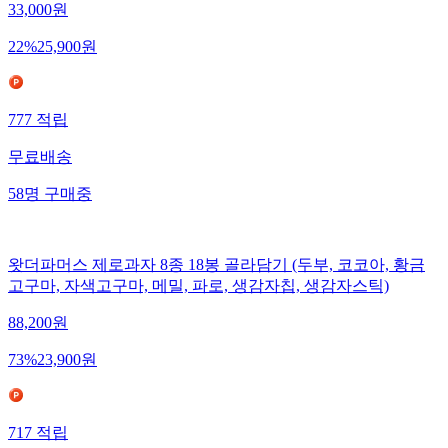
33,000
원
22
%
25,900
원
777
적립
무료배송
58
명
구매중
왓더파머스 제로과자 8종 18봉 골라담기 (두부, 코코아, 황금
고구마, 자색고구마, 메밀, 파로, 생감자칩, 생감자스틱)
88,200
원
73
%
23,900
원
717
적립