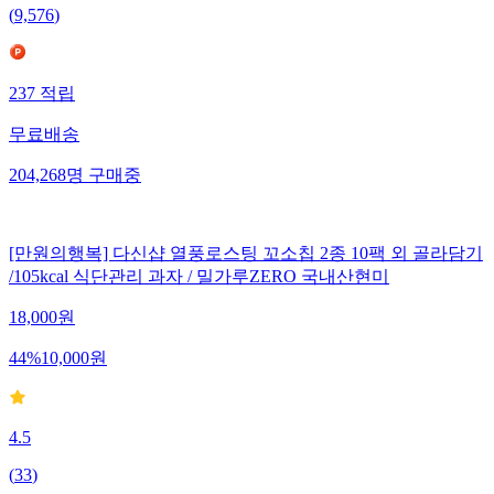
(
9,576
)
237
적립
무료배송
204,268
명
구매중
[만원의행복] 다신샵 열풍로스팅 꼬소칩 2종 10팩 외 골라담기
/105kcal 식단관리 과자 / 밀가루ZERO 국내산현미
18,000
원
44
%
10,000
원
4.5
(
33
)