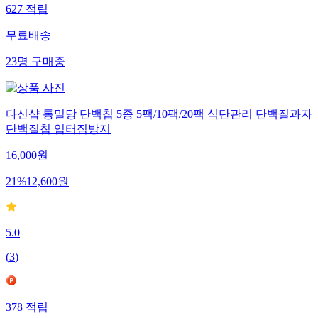
627
적립
무료배송
23
명
구매중
다신샵 통밀당 단백칩 5종 5팩/10팩/20팩 식단관리 단백질과자
단백질칩 입터짐방지
16,000
원
21
%
12,600
원
5.0
(
3
)
378
적립