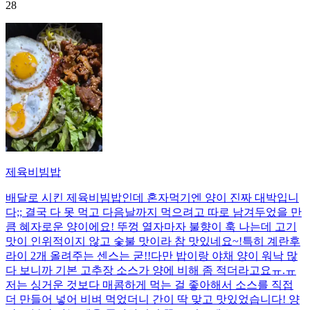
28
제육비빔밥
배달로 시킨 제육비빔밥인데 혼자먹기엔 양이 진짜 대박입니
다;; 결국 다 못 먹고 다음날까지 먹으려고 따로 남겨두었을 만
큼 혜자로운 양이에요! 뚜껑 열자마자 불향이 훅 나는데 고기
맛이 인위적이지 않고 숯불 맛이라 참 맛있네요~!특히 계란후
라이 2개 올려주는 센스는 굳!! ​다만 밥이랑 야채 양이 워낙 많
다 보니까 기본 고추장 소스가 양에 비해 좀 적더라고요ㅠ.ㅠ
저는 싱거운 것보다 매콤하게 먹는 걸 좋아해서 소스를 직접
더 만들어 넣어 비벼 먹었더니 간이 딱 맞고 맛있었습니다! 양