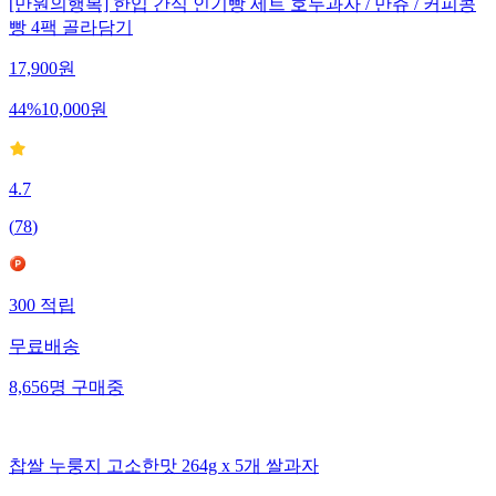
[만원의행복] 한입 간식 인기빵 세트 호두과자 / 만쥬 / 커피콩
빵 4팩 골라담기
17,900
원
44
%
10,000
원
4.7
(
78
)
300
적립
무료배송
8,656
명
구매중
찹쌀 누룽지 고소한맛 264g x 5개 쌀과자