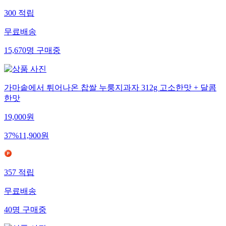
300
적립
무료배송
15,670
명
구매중
가마솥에서 튀어나온 찹쌀 누룽지과자 312g 고소한맛 + 달콤
한맛
19,000
원
37
%
11,900
원
357
적립
무료배송
40
명
구매중