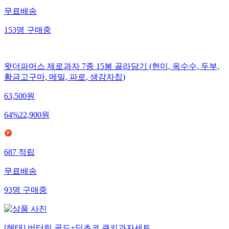
무료배송
153
명
구매중
왓더파머스 제로과자 7종 15봉 골라담기 (현미, 옥수수, 두부,
황금고구마, 메밀, 파로, 생감자칩)
63,500
원
64
%
22,900
원
687
적립
무료배송
93
명
구매중