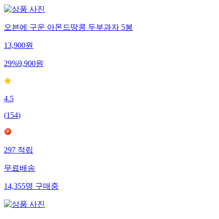
오븐에 구운 아몬드땅콩 두부과자 5봉
13,900
원
29
%
9,900
원
4.5
(
154
)
297
적립
무료배송
14,355
명
구매중