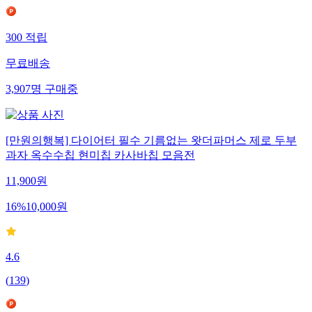
300
적립
무료배송
3,907
명
구매중
[만원의행복] 다이어터 필수 기름없는 왓더파머스 제로 두부
과자 옥수수칩 현미칩 카사바칩 모음전
11,900
원
16
%
10,000
원
4.6
(
139
)