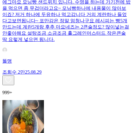
에그마요 모닝빵 샌드위치 입니다. 수영을 하는데 가기전에 밥
을 먹으면 좀 무겁더라고요~ 모닝빵하나에 내용물이 많아보
이죠? 저거 하나에 두유하나 먹고갑니다 거의 계란하나 들었
다고보면됩니다~ 포만감은 정말 엄청나구요 레시피는 빵5개
만드는데 계란5개랑 후추 마요네즈는 2큰술정도? 많이넣는걸
안좋아해요 설탕조금 소금조금 홀그레인머스터드 작은큰술
딱 요렇게 넣으면 됩니다.
똘맹
조회수
2만
25.08.29
999+