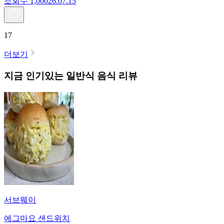
조회수
1,000
26.07.15
17
더보기
지금 인기있는
일반식
음식 리뷰
서브웨이
에그마요 샌드위치