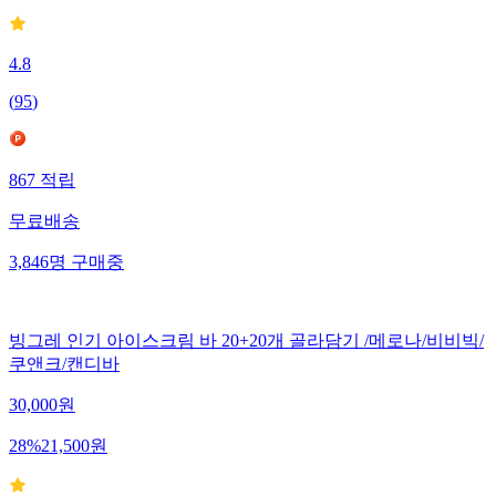
4.8
(
95
)
867
적립
무료배송
3,846
명
구매중
빙그레 인기 아이스크림 바 20+20개 골라담기 /메로나/비비빅/
쿠앤크/캔디바
30,000
원
28
%
21,500
원