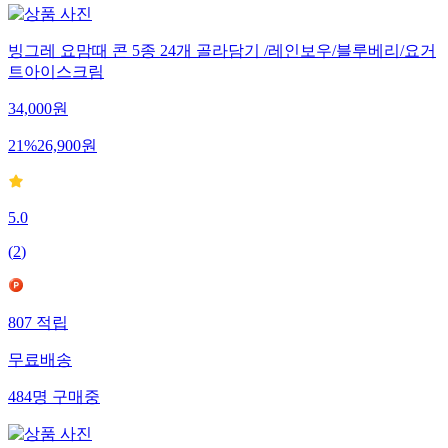
빙그레 요맘때 콘 5종 24개 골라담기 /레인보우/블루베리/요거
트아이스크림
34,000
원
21
%
26,900
원
5.0
(
2
)
807
적립
무료배송
484
명
구매중