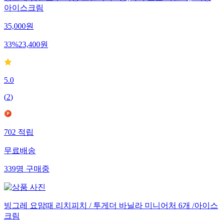
빙그레 딥앤로우 저당 크런치바 3종(커피/초코/바닐라) /저당
아이스크림
35,000
원
33
%
23,400
원
5.0
(
2
)
702
적립
무료배송
339
명
구매중
빙그레 요맘때 리치피치 / 투게더 바닐라 미니어처 6개 /아이스
크림