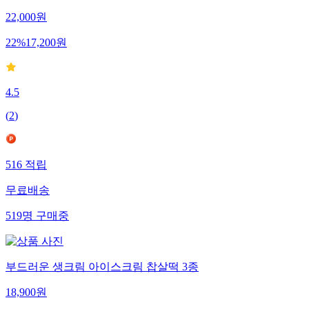
22,000
원
22
%
17,200
원
4.5
(
2
)
516
적립
무료배송
519
명
구매중
부드러운 생크림 아이스크림 찹살떡 3종
18,900
원