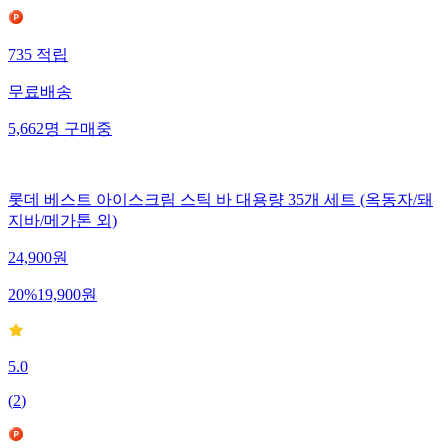
735
적립
무료배송
5,662
명
구매중
롯데 베스트 아이스크림 스틱 바 대용량 35개 세트 (옥동자/돼
지바/메가톤 외)
24,900
원
20
%
19,900
원
5.0
(
2
)