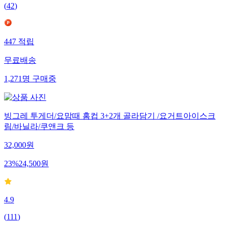
(
42
)
447
적립
무료배송
1,271
명
구매중
빙그레 투게더/요맘때 홈컵 3+2개 골라담기 /요거트아이스크
림/바닐라/쿠앤크 등
32,000
원
23
%
24,500
원
4.9
(
111
)