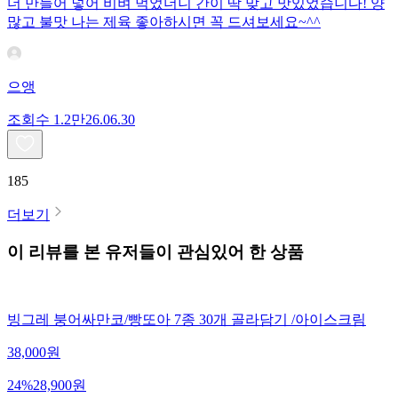
더 만들어 넣어 비벼 먹었더니 간이 딱 맞고 맛있었습니다! 양
많고 불맛 나는 제육 좋아하시면 꼭 드셔보세요~^^
으앵
조회수
1.2만
26.06.30
185
더보기
이 리뷰를 본 유저들이 관심있어 한 상품
빙그레 붕어싸만코/빵또아 7종 30개 골라담기 /아이스크림
38,000
원
24
%
28,900
원