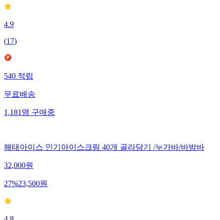
4.9
(
17
)
540
적립
무료배송
1,181
명
구매중
해태아이스 인기아이스크림 40개 골라담기 /누가바/바밤바
32,000
원
27
%
23,500
원