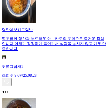
명란아보카도덮밥
짭조름한 명란과 부드러운 아보카도의 조합으로 즐거운 점심
입니다 야채가 적절하게 들어가서 식감을 놓치지 않고 매우 만
족합니다.
귀염그잡채1
조회수
9.6만
25.08.28
999+