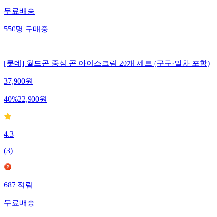
무료배송
550
명
구매중
[롯데] 월드콘 중심 콘 아이스크림 20개 세트 (구구·말차 포함)
37,900
원
40
%
22,900
원
4.3
(
3
)
687
적립
무료배송