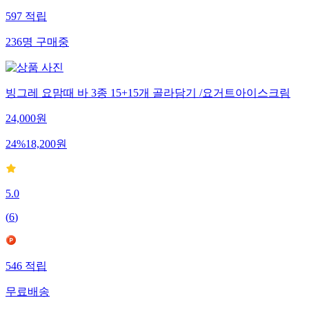
597
적립
236
명
구매중
빙그레 요맘때 바 3종 15+15개 골라담기 /요거트아이스크림
24,000
원
24
%
18,200
원
5.0
(
6
)
546
적립
무료배송