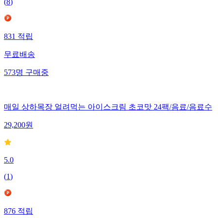
(
8
)
831
적립
무료배송
573
명
구매중
매일 상하목장 얼려먹는 아이스크림 초코맛 24팩/음료/음료수
29,200
원
5.0
(
1
)
876
적립