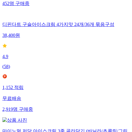
452
명
구매중
디핀다트 구슬아이스크림 4가지맛 24개/36개 묶음구성
38,400
원
4.9
(
58
)
1,152
적립
무료배송
2,919
명
구매중