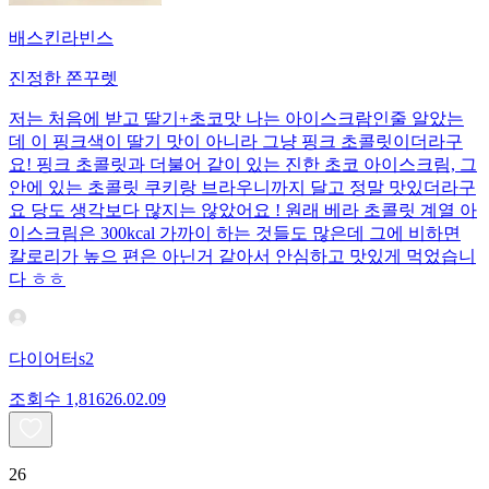
배스킨라빈스
진정한 쫀꾸렛
저는 처음에 받고 딸기+초코맛 나는 아이스크람인줄 알았는
데 이 핑크색이 딸기 맛이 아니라 그냥 핑크 초콜릿이더라구
요! 핑크 초콜릿과 더불어 같이 있는 진한 초코 아이스크림, 그
안에 있는 초콜릿 쿠키랑 브라우니까지 달고 정말 맛있더라구
요 당도 생각보다 많지는 않았어요 ! 원래 베라 초콜릿 계열 아
이스크림은 300kcal 가까이 하는 것들도 많은데 그에 비하면
칼로리가 높으 편은 아닌거 같아서 안심하고 맛있게 먹었습니
다 ㅎㅎ
다이어터s2
조회수
1,816
26.02.09
26