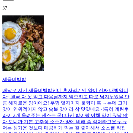
37
제육비빔밥
배달로 시킨 제육비빔밥인데 혼자먹기엔 양이 진짜 대박입니
다;; 결국 다 못 먹고 다음날까지 먹으려고 따로 남겨두었을 만
큼 혜자로운 양이에요! 뚜껑 열자마자 불향이 훅 나는데 고기
맛이 인위적이지 않고 숯불 맛이라 참 맛있네요~!특히 계란후
라이 2개 올려주는 센스는 굳!! ​다만 밥이랑 야채 양이 워낙 많
다 보니까 기본 고추장 소스가 양에 비해 좀 적더라고요ㅠ.ㅠ
저는 싱거운 것보다 매콤하게 먹는 걸 좋아해서 소스를 직접