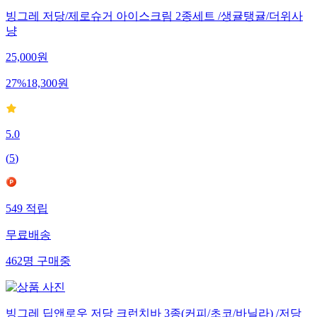
빙그레 저당/제로슈거 아이스크림 2종세트 /생귤탱귤/더위사
냥
25,000
원
27
%
18,300
원
5.0
(
5
)
549
적립
무료배송
462
명
구매중