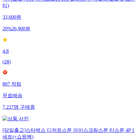
마이노멀 저당 아이스크림 3종 골라담기 (바닐라/초콜릿/그린
티)
33,600
원
20
%
26,900
원
4.8
(
28
)
807
적립
무료배송
7,227
명
구매중
[당일출고]스타벅스 디저트스푼 아이스크림스푼 티스푼 4P 1
세트(+쇼핑백)