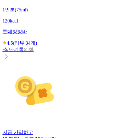
1인분(75ml)
120kcal
롯데
빙빙바
4.5
(리뷰
34
개)
·
식단기록
65회
지금 가입하고