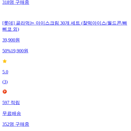
318
명
구매중
[롯데] 골라먹는 아이스크림 30개 세트 (찰떡아이스/월드콘/빠
삐코 외)
39,900
원
50
%
19,900
원
5.0
(
3
)
597
적립
무료배송
352
명
구매중