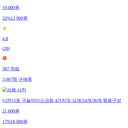
19,000
원
32
%
12,900
원
4.8
(
20
)
387
적립
3,067
명
구매중
디핀다트 구슬아이스크림 4가지맛 12개/24개/36개 묶음구성
21,600
원
17
%
18,000
원