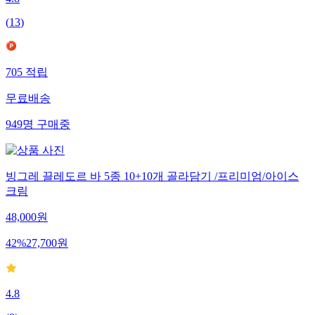
4.8
(
13
)
705
적립
무료배송
949
명
구매중
빙그레 끌레도르 바 5종 10+10개 골라담기 /프리미엄/아이스
크림
48,000
원
42
%
27,700
원
4.8