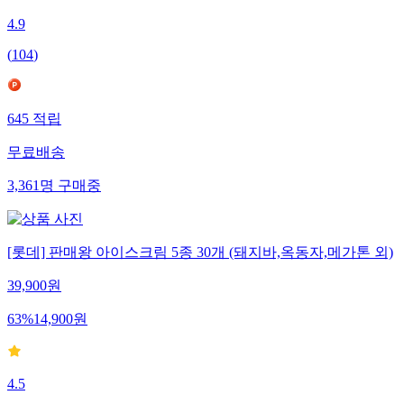
4.9
(
104
)
645
적립
무료배송
3,361
명
구매중
[롯데] 판매왕 아이스크림 5종 30개 (돼지바,옥동자,메가톤 외)
39,900
원
63
%
14,900
원
4.5