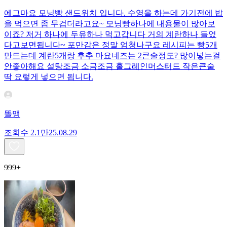
에그마요 모닝빵 샌드위치 입니다. 수영을 하는데 가기전에 밥
을 먹으면 좀 무겁더라고요~ 모닝빵하나에 내용물이 많아보
이죠? 저거 하나에 두유하나 먹고갑니다 거의 계란하나 들었
다고보면됩니다~ 포만감은 정말 엄청나구요 레시피는 빵5개
만드는데 계란5개랑 후추 마요네즈는 2큰술정도? 많이넣는걸
안좋아해요 설탕조금 소금조금 홀그레인머스터드 작은큰술
딱 요렇게 넣으면 됩니다.
똘맹
조회수
2.1만
25.08.29
999+