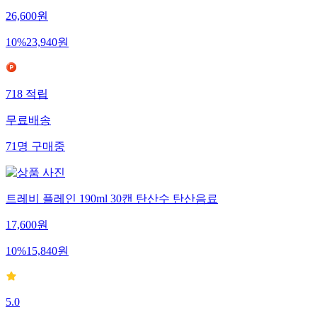
26,600
원
10
%
23,940
원
718
적립
무료배송
71
명
구매중
트레비 플레인 190ml 30캔 탄산수 탄산음료
17,600
원
10
%
15,840
원
5.0