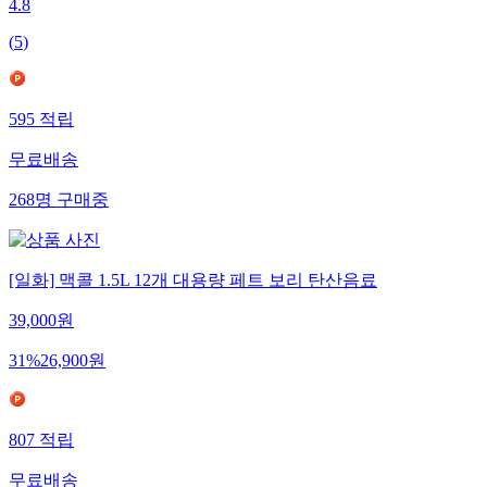
4.8
(
5
)
595
적립
무료배송
268
명
구매중
[일화] 맥콜 1.5L 12개 대용량 페트 보리 탄산음료
39,000
원
31
%
26,900
원
807
적립
무료배송