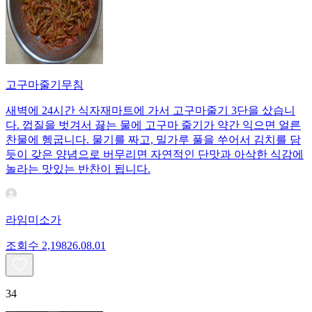
고구마줄기무침
새벽에 24시간 식자재마트에 가서 고구마줄기 3단을 샀습니
다. 껍질을 벗겨서 끓는 물에 고구마 줄기가 약간 익으면 얼른
찬물에 헹굽니다. 물기를 짜고, 밀가루 풀을 쑤어서 김치를 담
듯이 갖은 양념으로 버무리면 자연적인 단맛과 아삭한 식감에
놀라는 맛있는 반찬이 됩니다.
라임미소가
조회수
2,198
26.08.01
34