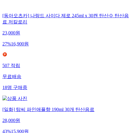
[동아오츠카] 나랑드 사이다 제로 245ml x 30캔 탄산수 탄산음
료 저칼로리
23,000
원
27
%
16,900
원
507
적립
무료배송
18
명
구매중
[일화] 탑씨 파인애플향 190ml 30개 탄산음료
28,000
원
43
%
15,900
원