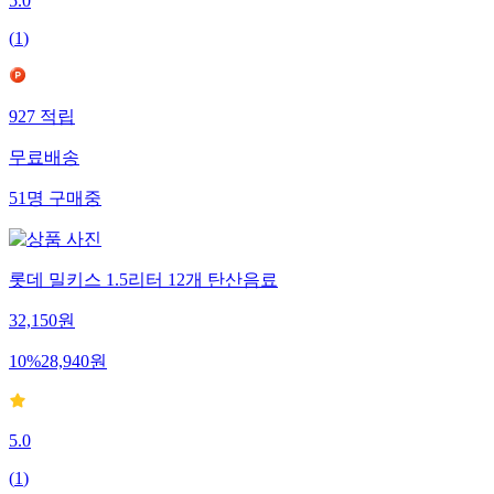
5.0
(
1
)
927
적립
무료배송
51
명
구매중
롯데 밀키스 1.5리터 12개 탄산음료
32,150
원
10
%
28,940
원
5.0
(
1
)