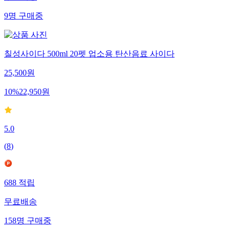
9
명
구매중
칠성사이다 500ml 20펫 업소용 탄산음료 사이다
25,500
원
10
%
22,950
원
5.0
(
8
)
688
적립
무료배송
158
명
구매중