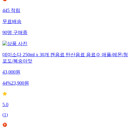
445
적립
무료배송
90
명
구매중
데미소다 250ml x 30개 캔음료 탄산음료 음료수 애플/레몬/청
포도/복숭아맛
43,000
원
44
%
23,900
원
5.0
(
1
)