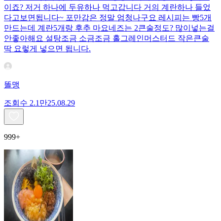
이죠? 저거 하나에 두유하나 먹고갑니다 거의 계란하나 들었
다고보면됩니다~ 포만감은 정말 엄청나구요 레시피는 빵5개
만드는데 계란5개랑 후추 마요네즈는 2큰술정도? 많이넣는걸
안좋아해요 설탕조금 소금조금 홀그레인머스터드 작은큰술
딱 요렇게 넣으면 됩니다.
똘맹
조회수
2.1만
25.08.29
999+