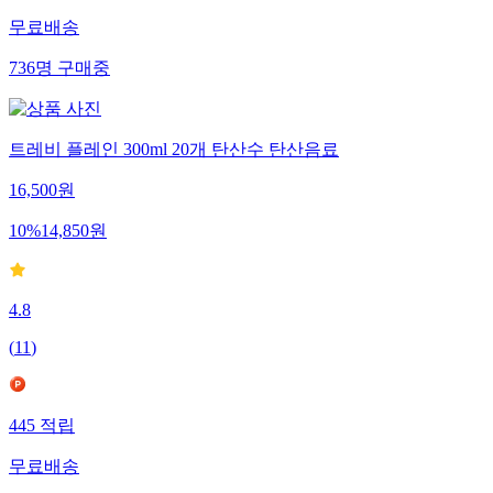
무료배송
736
명
구매중
트레비 플레인 300ml 20개 탄산수 탄산음료
16,500
원
10
%
14,850
원
4.8
(
11
)
445
적립
무료배송