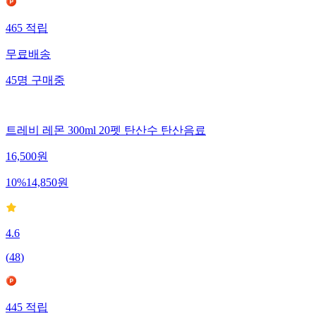
465
적립
무료배송
45
명
구매중
트레비 레몬 300ml 20펫 탄산수 탄산음료
16,500
원
10
%
14,850
원
4.6
(
48
)
445
적립