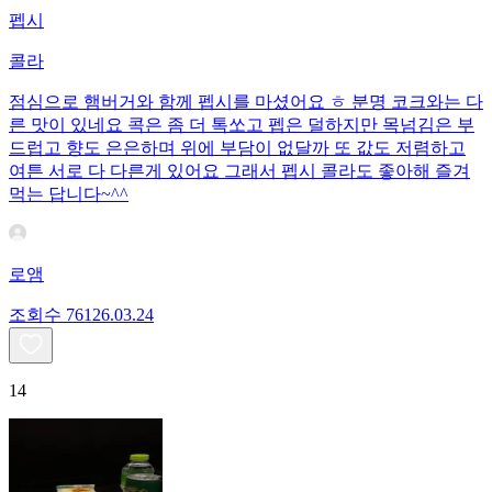
펩시
콜라
점심으로 햄버거와 함께 펩시를 마셨어요 ㅎ 분명 코크와는 다
른 맛이 있네요 콕은 좀 더 톡쏘고 펩은 덜하지만 목넘김은 부
드럽고 향도 은은하며 위에 부담이 없달까 또 값도 저렴하고
여튼 서로 다 다른게 있어요 그래서 펩시 콜라도 좋아해 즐겨
먹는 답니다~^^
로앰
조회수
761
26.03.24
14