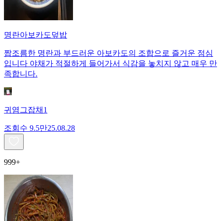
명란아보카도덮밥
짭조름한 명란과 부드러운 아보카도의 조합으로 즐거운 점심
입니다 야채가 적절하게 들어가서 식감을 놓치지 않고 매우 만
족합니다.
귀염그잡채1
조회수
9.5만
25.08.28
999+