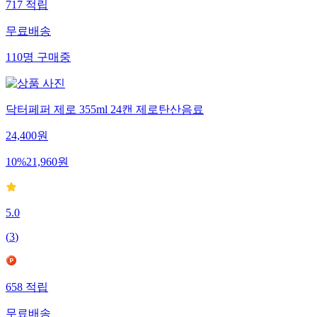
717
적립
무료배송
110
명
구매중
닥터페퍼 제로 355ml 24캔 제로탄산음료
24,400
원
10
%
21,960
원
5.0
(
3
)
658
적립