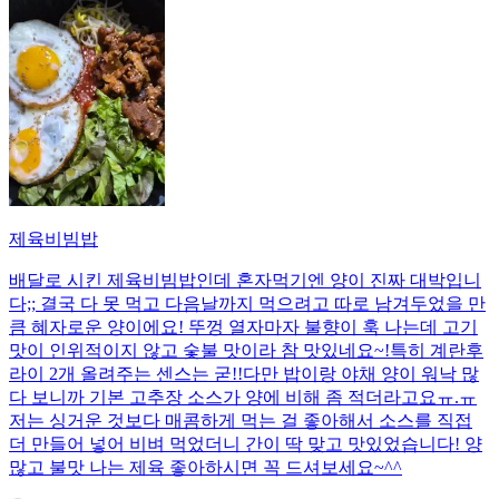
제육비빔밥
배달로 시킨 제육비빔밥인데 혼자먹기엔 양이 진짜 대박입니
다;; 결국 다 못 먹고 다음날까지 먹으려고 따로 남겨두었을 만
큼 혜자로운 양이에요! 뚜껑 열자마자 불향이 훅 나는데 고기
맛이 인위적이지 않고 숯불 맛이라 참 맛있네요~!특히 계란후
라이 2개 올려주는 센스는 굳!! ​다만 밥이랑 야채 양이 워낙 많
다 보니까 기본 고추장 소스가 양에 비해 좀 적더라고요ㅠ.ㅠ
저는 싱거운 것보다 매콤하게 먹는 걸 좋아해서 소스를 직접
더 만들어 넣어 비벼 먹었더니 간이 딱 맞고 맛있었습니다! 양
많고 불맛 나는 제육 좋아하시면 꼭 드셔보세요~^^