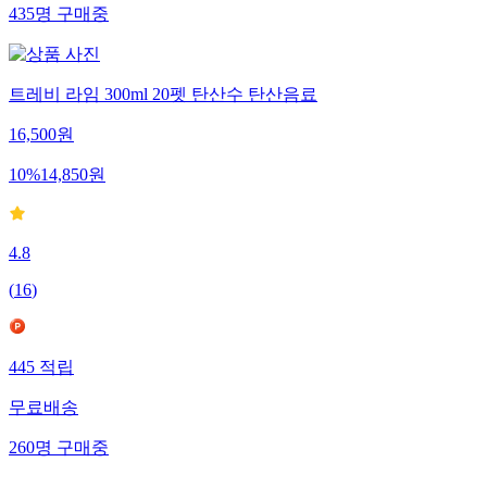
435
명
구매중
트레비 라임 300ml 20펫 탄산수 탄산음료
16,500
원
10
%
14,850
원
4.8
(
16
)
445
적립
무료배송
260
명
구매중