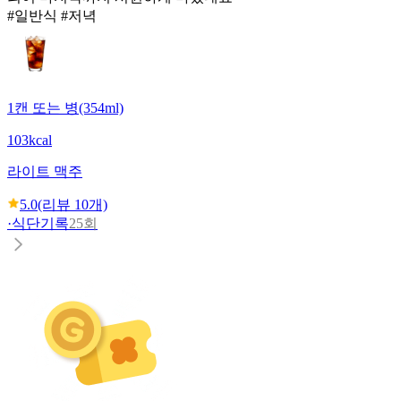
#일반식 #저녁
1캔 또는 병(354ml)
103kcal
라이트 맥주
5.0
(리뷰
10
개)
·
식단기록
25회