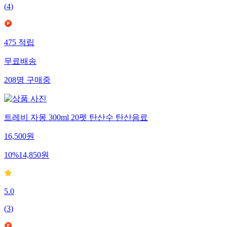
(
4
)
475
적립
무료배송
208
명
구매중
트레비 자몽 300ml 20펫 탄산수 탄산음료
16,500
원
10
%
14,850
원
5.0
(
3
)