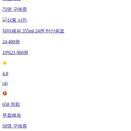
무료배송
75
명
구매중
닥터페퍼 355ml 24캔 탄산음료
24,400
원
10
%
21,960
원
4.8
(
4
)
658
적립
무료배송
50
명
구매중