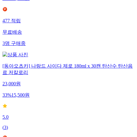
477
적립
무료배송
3
명
구매중
[동아오츠카] 나랑드 사이다 제로 180ml x 30캔 탄산수 탄산음
료 저칼로리
23,000
원
33
%
15,500
원
5.0
(
3
)