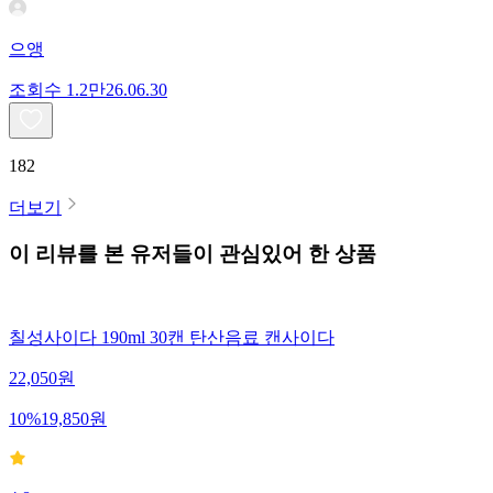
으앵
조회수
1.2만
26.06.30
182
더보기
이 리뷰를 본 유저들이 관심있어 한 상품
칠성사이다 190ml 30캔 탄산음료 캔사이다
22,050
원
10
%
19,850
원