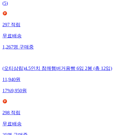
(
5
)
297
적립
무료배송
1,267
명
구매중
(오티삼립)4.5인치 참깨햄버거용빵 6입 2봉 (총 12입)
11,940
원
17
%
9,950
원
298
적립
무료배송