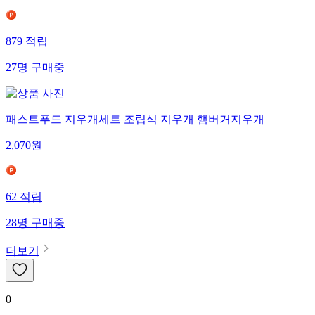
879
적립
27
명
구매중
패스트푸드 지우개세트 조립식 지우개 햄버거지우개
2,070
원
62
적립
28
명
구매중
더보기
0