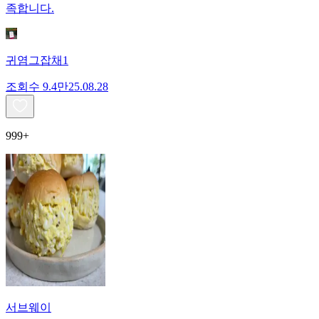
족합니다.
귀염그잡채1
조회수
9.4만
25.08.28
999+
서브웨이