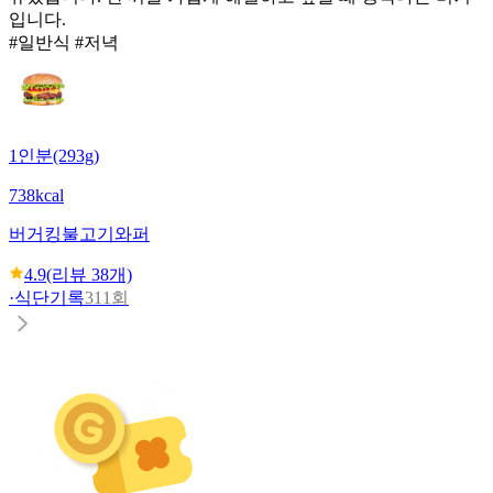
입니다.
#일반식 #저녁
1인분(293g)
738kcal
버거킹
불고기와퍼
4.9
(리뷰
38
개)
·
식단기록
311회