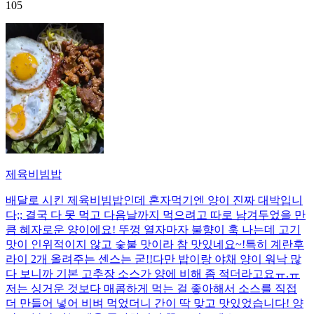
105
제육비빔밥
배달로 시킨 제육비빔밥인데 혼자먹기엔 양이 진짜 대박입니
다;; 결국 다 못 먹고 다음날까지 먹으려고 따로 남겨두었을 만
큼 혜자로운 양이에요! 뚜껑 열자마자 불향이 훅 나는데 고기
맛이 인위적이지 않고 숯불 맛이라 참 맛있네요~!특히 계란후
라이 2개 올려주는 센스는 굳!! ​다만 밥이랑 야채 양이 워낙 많
다 보니까 기본 고추장 소스가 양에 비해 좀 적더라고요ㅠ.ㅠ
저는 싱거운 것보다 매콤하게 먹는 걸 좋아해서 소스를 직접
더 만들어 넣어 비벼 먹었더니 간이 딱 맞고 맛있었습니다! 양