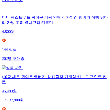
25
명
구매중
미니 패스트푸드 귀여운 키링 인형 감자튀김 햄버거 식빵 닭다
리 가방 고리 열쇠고리 키홀더
4,800
원
144
적립
202
명
구매중
(10종 세트)귀여운 햄버거 빵 캐릭터 기계식 키보드 포인트 키
캡
45,480
원
17
%
37,900
원