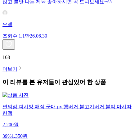
많고 불맛 나는 제육 좋아하시면 꼭 드셔보세요~^^
으앵
조회수
1.1만
26.06.30
168
더보기
이 리뷰를 본 유저들이 관심있어 한 상품
편의점 피시방 매점 군대 px 햄버거 불고기버거 불벅 마시따
한맥
2,200
원
39
%
1,350
원