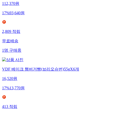
112,370
원
17
%
93,640
원
2,809
적립
무료배송
1
명
구매중
VDF 베이크 햄버거빵(브리오슈번)55gX6개
16,520
원
17
%
13,770
원
413
적립