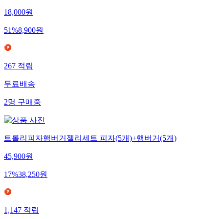
18,000
원
51
%
8,900
원
267
적립
무료배송
2
명
구매중
트롤리피자햄버거젤리세트 피자(5개)+햄버거(5개)
45,900
원
17
%
38,250
원
1,147
적립