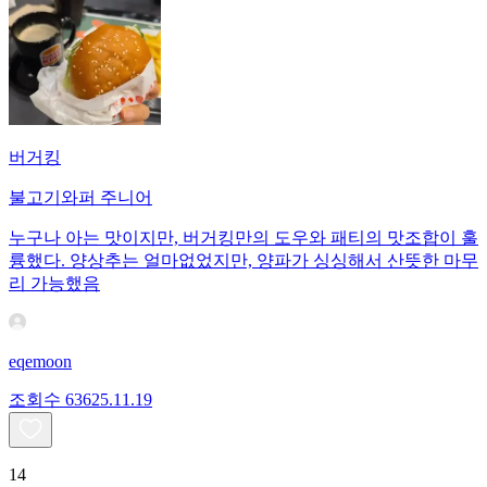
버거킹
불고기와퍼 주니어
누구나 아는 맛이지만, 버거킹만의 도우와 패티의 맛조합이 훌
륭했다. 양상추는 얼마없었지만, 양파가 싱싱해서 산뜻한 마무
리 가능했음
eqemoon
조회수
636
25.11.19
14