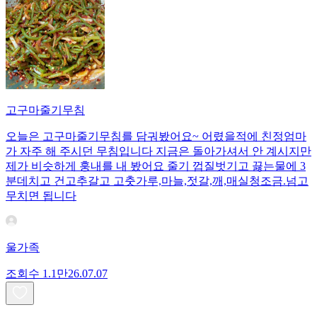
고구마줄기무침
오늘은 고구마줄기무침를 담궈봤어요~ 어렸을적에 친정엄마
가 자주 해 주시던 무침입니다 지금은 돌아가셔서 안 계시지만
제가 비슷하게 훙내를 내 봤어요 줄기 껍질벗기고 끓는물에 3
분데치고 건고추갈고 고춧가루,마늘,젓갈,깨,매실청조금.넘고
무치면 됩니다
울가족
조회수
1.1만
26.07.07