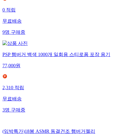
0
적립
무료배송
9
명
구매중
PSP 햄버거 백색 1000개 일회용 스티로폼 포장 용기
77,000
원
2,310
적립
무료배송
3
명
구매중
(임박특가)18봉 ASMR 동결건조 햄버거젤리