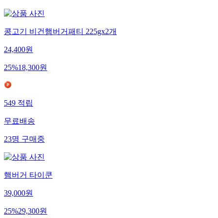
콩고기 비건햄버거패티 225gx2개
24,400
원
25
%
18,300
원
549
적립
무료배송
23
명
구매중
햄버거 타이쿤
39,000
원
25
%
29,300
원