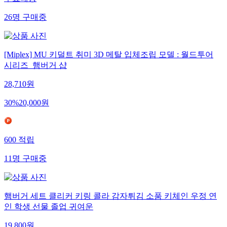
무료배송
26
명
구매중
[Miplex] MU 키덜트 취미 3D 메탈 입체조립 모델 : 월드투어
시리즈_햄버거 샵
28,710
원
30
%
20,000
원
600
적립
11
명
구매중
햄버거 세트 클리커 키링 콜라 감자튀김 소품 키체인 우정 연
인 학생 선물 졸업 귀여운