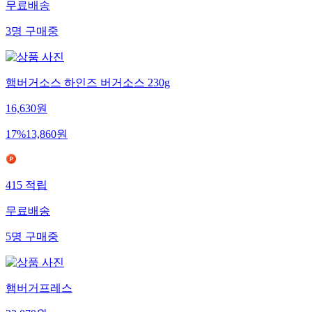
무료배송
3
명
구매중
햄버거소스 하인즈 버거소스 230g
16,630
원
17
%
13,860
원
415
적립
무료배송
5
명
구매중
햄버거프레스