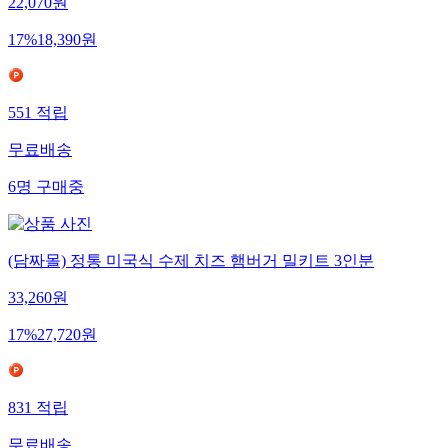
22,070
원
17
%
18,390
원
551
적립
무료배송
6
명
구매중
(담짜몰) 정통 미국식 수제 치즈 햄버거 밀키트 3인분
33,260
원
17
%
27,720
원
831
적립