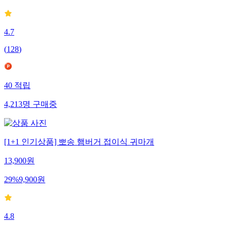
4.7
(
128
)
40
적립
4,213
명
구매중
[1+1 인기상품] 뽀송 햄버거 접이식 귀마개
13,900
원
29
%
9,900
원
4.8