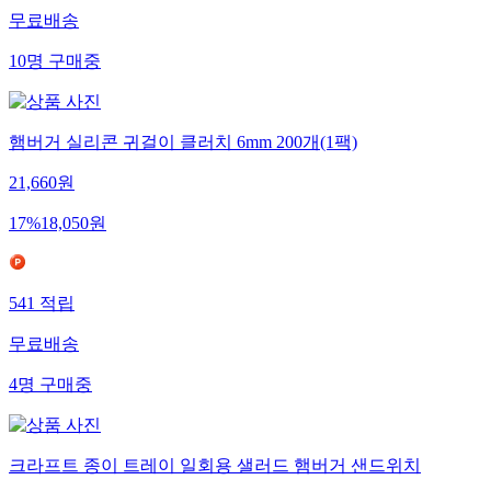
무료배송
10
명
구매중
햄버거 실리콘 귀걸이 클러치 6mm 200개(1팩)
21,660
원
17
%
18,050
원
541
적립
무료배송
4
명
구매중
크라프트 종이 트레이 일회용 샐러드 햄버거 샌드위치