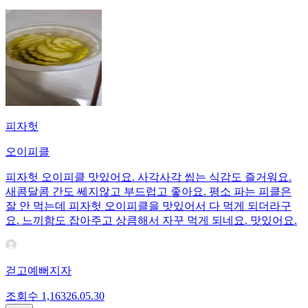
피자헛
오이피클
피자헛 오이피클 맛있어요. 사각사각 씹는 식감도 즐거워요.
새콤달콤 간도 쎄지않고 부드럽고 좋아요. 평소 파는 피클은
잘 안 먹는데 피자헛 오이피클을 맛있어서 다 먹게 되더라구
요. 느끼함도 잡아주고 상큼해서 자꾸 먹게 되네요. 맛있어요.
걷고예뻐지자
조회수
1,163
26.05.30