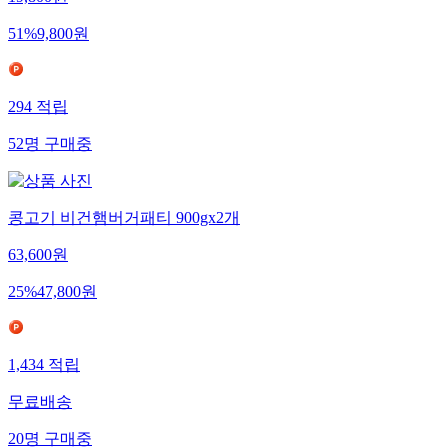
19,800
원
51
%
9,800
원
294
적립
52
명
구매중
콩고기 비건햄버거패티 900gx2개
63,600
원
25
%
47,800
원
1,434
적립
무료배송
20
명
구매중