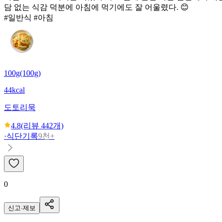
담 없는 식감 덕분에 아침에 먹기에도 잘 어울렸다. 😊
#일반식 #아침
100g(100g)
44kcal
도토리묵
4.8
(리뷰
442
개)
·
식단기록
9천+
0
신고·제보