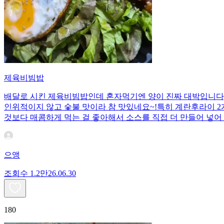
제육비빔밥
배달로 시킨 제육비빔밥인데 혼자먹기엔 양이 진짜 대박입니다;;
인위적이지 않고 숯불 맛이라 참 맛있네요~!특히 계란후라이 2개
것보다 매콤하게 먹는 걸 좋아해서 소스를 직접 더 만들어 넣어 
으앵
조회수
1.2만
26.06.30
180