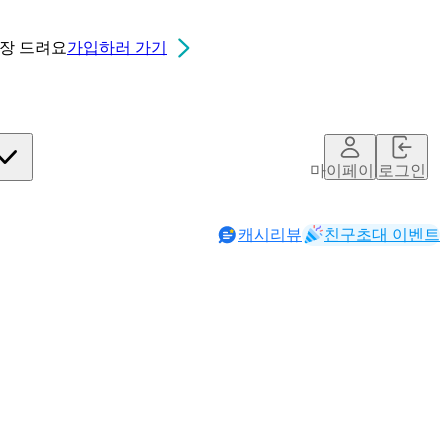
0장
드려요
가입하러 가기
마이페이지
로그인
캐시리뷰
친구초대 이벤트