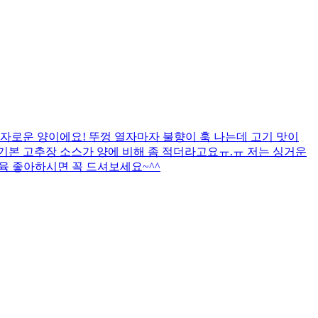
자로운 양이에요! 뚜껑 열자마자 불향이 훅 나는데 고기 맛이
까 기본 고추장 소스가 양에 비해 좀 적더라고요ㅠ.ㅠ 저는 싱거운
제육 좋아하시면 꼭 드셔보세요~^^