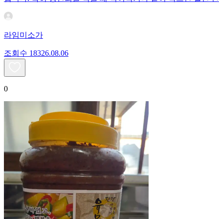
라임미소가
조회수
183
26.08.06
0