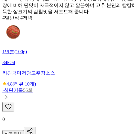
장에 비해 단맛이 자극적이지 않고 깔끔하며 고추 본연의 칼칼
득한 살코기의 감칠맛을 서포트해 줍니다
#일반식 #저녁
1인분(100g)
84kcal
키친콤마
저당고추장소스
4.8
(리뷰
10
개)
·
식단기록
56회
0
신고·제보