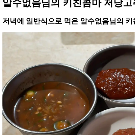
알수없음님의 키친콤마 저당고
저녁에 일반식으로 먹은 알수없음님의 키