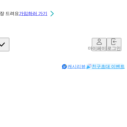
0장
드려요
가입하러 가기
마이페이지
로그인
캐시리뷰
친구초대 이벤트