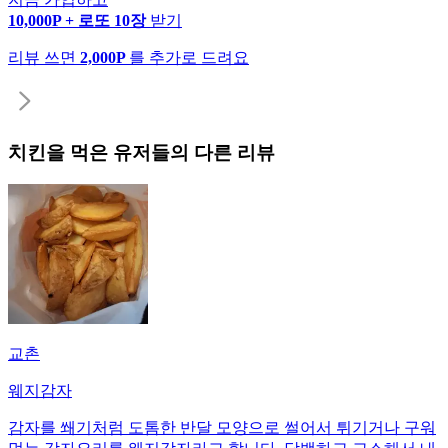
10,000P + 로또 10장
받기
리뷰 쓰면
2,000P
를 추가로 드려요
치킨
을 먹은 유저들의 다른 리뷰
교촌
웨지감자
감자를 쐐기처럼 도톰한 반달 모양으로 썰어서 튀기거나 구워