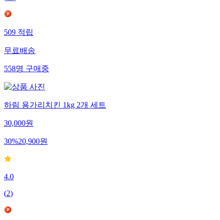
(
21
)
509
적립
무료배송
558
명
구매중
하림 용가리치킨 1kg 2개 세트
30,000
원
30
%
20,900
원
4.0
(
2
)