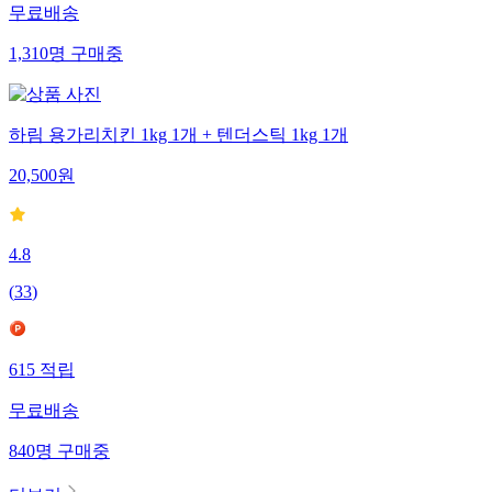
무료배송
1,310
명
구매중
하림 용가리치킨 1kg 1개 + 텐더스틱 1kg 1개
20,500
원
4.8
(
33
)
615
적립
무료배송
840
명
구매중