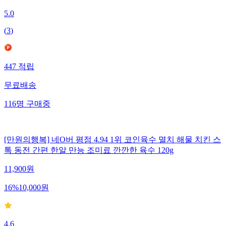
5.0
(
3
)
447
적립
무료배송
116
명
구매중
[만원의행복] 네O버 평점 4.94 1위 코인육수 멸치 해물 치킨 스
톡 동전 간편 한알 만능 조미료 깐깐한 육수 120g
11,900
원
16
%
10,000
원