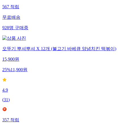
567
적립
무료배송
928
명
구매중
오뚜기 뿌셔뿌셔 X 12개 (불고기 바베큐 양념치킨 떡볶이)
15,900
원
25
%
11,900
원
4.9
(
31
)
357
적립