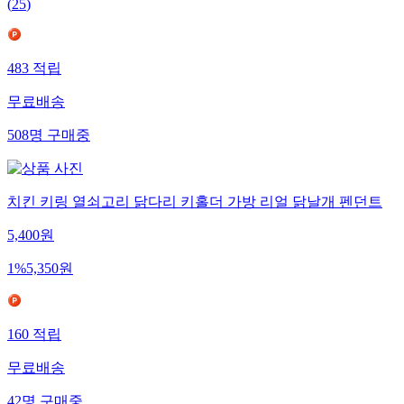
(
25
)
483
적립
무료배송
508
명
구매중
치킨 키링 열쇠고리 닭다리 키홀더 가방 리얼 닭날개 펜던트
5,400
원
1
%
5,350
원
160
적립
무료배송