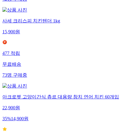
42
명
구매중
사세 크리스피 치킨텐더 1kg
15,900
원
477
적립
무료배송
73
명
구매중
아크로펫 고양이간식 츄르 대용량 참치 연어 치킨 60개입
22,900
원
35
%
14,900
원