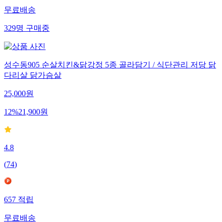
무료배송
329
명
구매중
성수동905 순살치킨&닭강정 5종 골라담기 / 식단관리 저당 닭
다리살 닭가슴살
25,000
원
12
%
21,900
원
4.8
(
74
)
657
적립
무료배송