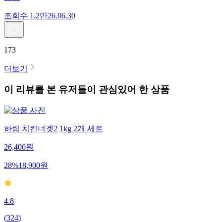
조회수
1.2만
26.06.30
173
더보기
이 리뷰를 본 유저들이 관심있어 한 상품
하림 치킨너겟2 1kg 2개 세트
26,400
원
28
%
18,900
원
4.8
(
324
)