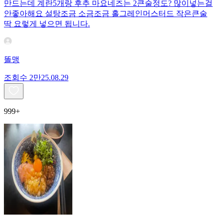
만드는데 계란5개랑 후추 마요네즈는 2큰술정도? 많이넣는걸
안좋아해요 설탕조금 소금조금 홀그레인머스터드 작은큰술
딱 요렇게 넣으면 됩니다.
똘맹
조회수
2만
25.08.29
999+