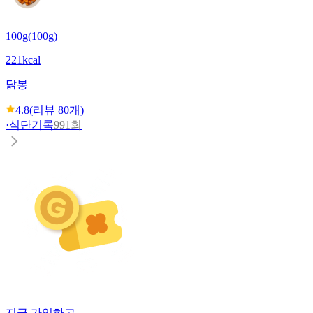
100g(100g)
221kcal
닭봉
4.8
(리뷰
80
개)
·
식단기록
991회
지금 가입하고