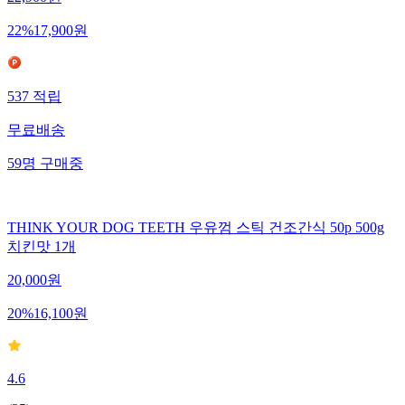
22,900
원
22
%
17,900
원
537
적립
무료배송
59
명
구매중
THINK YOUR DOG TEETH 우유껌 스틱 건조간식 50p 500g
치킨맛 1개
20,000
원
20
%
16,100
원
4.6