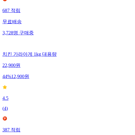
687
적립
무료배송
3,728
명
구매중
치킨 가라아게 1kg 대용량
22,900
원
44
%
12,900
원
4.5
(
4
)
387
적립