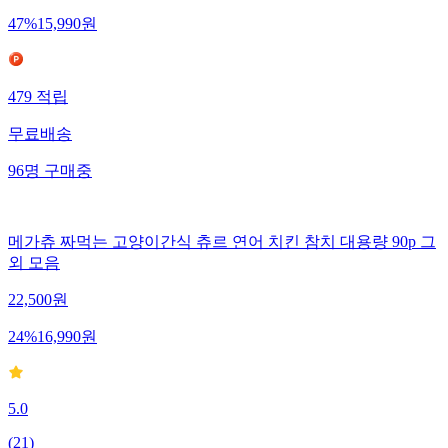
47
%
15,990
원
479
적립
무료배송
96
명
구매중
메가츄 짜먹는 고양이간식 츄르 연어 치킨 참치 대용량 90p 그
외 모음
22,500
원
24
%
16,990
원
5.0