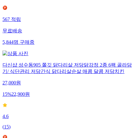
567
적립
무료배송
5,844
명
구매중
다신샵 성수동905 쫄깃 닭다리살 저당닭강정 2종 6팩 골라담
기/ 식단관리 저당간식 닭다리살순살 매콤 달콤 저당치킨
27,000
원
15
%
22,900
원
4.6
(
15
)