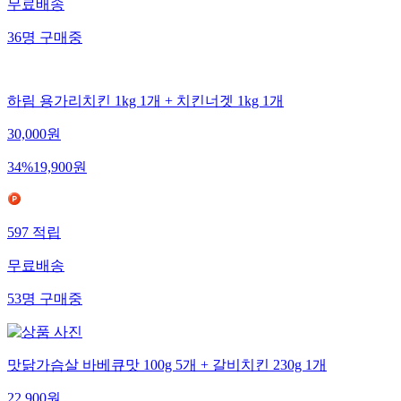
무료배송
36
명
구매중
하림 용가리치킨 1kg 1개 + 치킨너겟 1kg 1개
30,000
원
34
%
19,900
원
597
적립
무료배송
53
명
구매중
맛닭가슴살 바베큐맛 100g 5개 + 갈비치킨 230g 1개