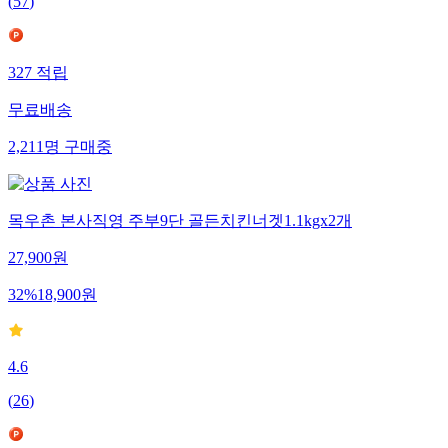
(
57
)
327
적립
무료배송
2,211
명
구매중
목우촌 본사직영 주부9단 골든치킨너겟1.1kgx2개
27,900
원
32
%
18,900
원
4.6
(
26
)