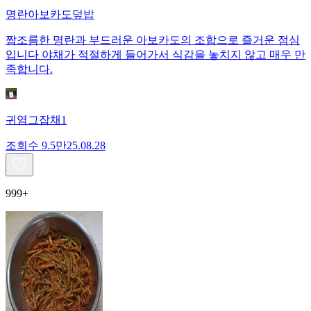
명란아보카도덮밥
짭조름한 명란과 부드러운 아보카도의 조합으로 즐거운 점심
입니다 야채가 적절하게 들어가서 식감을 놓치지 않고 매우 만
족합니다.
귀염그잡채1
조회수
9.5만
25.08.28
999+