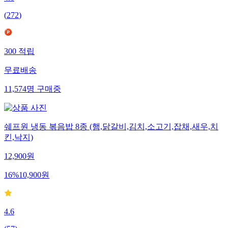
4.6
(
272
)
300
적립
무료배송
11,574
명
구매중
쉐프원 냉동 볶음밥 8종 (햄,닭갈비,김치,소고기,잡채,새우,치
킨,낙지)
12,900
원
16
%
10,900
원
4.6