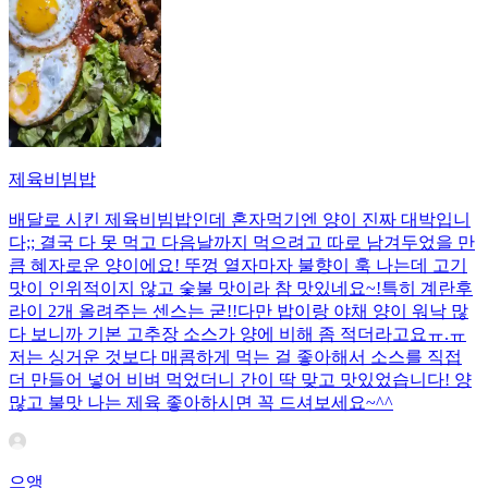
제육비빔밥
배달로 시킨 제육비빔밥인데 혼자먹기엔 양이 진짜 대박입니
다;; 결국 다 못 먹고 다음날까지 먹으려고 따로 남겨두었을 만
큼 혜자로운 양이에요! 뚜껑 열자마자 불향이 훅 나는데 고기
맛이 인위적이지 않고 숯불 맛이라 참 맛있네요~!특히 계란후
라이 2개 올려주는 센스는 굳!! ​다만 밥이랑 야채 양이 워낙 많
다 보니까 기본 고추장 소스가 양에 비해 좀 적더라고요ㅠ.ㅠ
저는 싱거운 것보다 매콤하게 먹는 걸 좋아해서 소스를 직접
더 만들어 넣어 비벼 먹었더니 간이 딱 맞고 맛있었습니다! 양
많고 불맛 나는 제육 좋아하시면 꼭 드셔보세요~^^
으앵