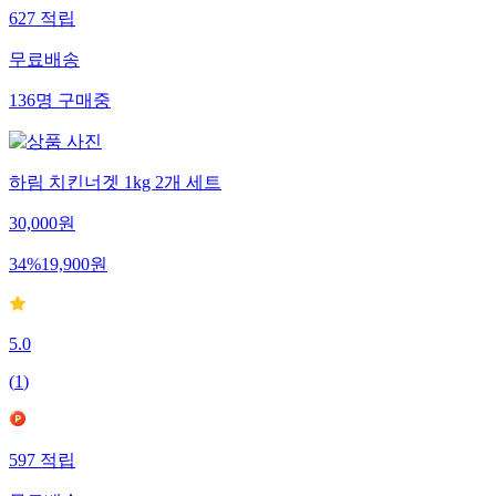
627
적립
무료배송
136
명
구매중
하림 치킨너겟 1kg 2개 세트
30,000
원
34
%
19,900
원
5.0
(
1
)
597
적립