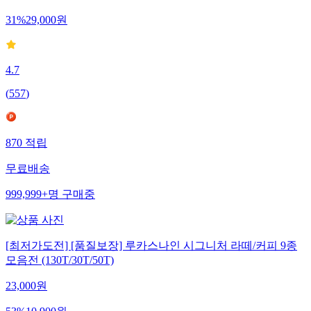
31
%
29,000
원
4.7
(
557
)
870
적립
무료배송
999,999+
명
구매중
[최저가도전] [품질보장] 루카스나인 시그니처 라떼/커피 9종
모음전 (130T/30T/50T)
23,000
원