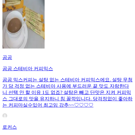
곰곰
곰곰 스테비아 커피믹스
곰곰 믹스커피는 설탕 없는 스테비아 커피믹스에요. 설탕 무첨
가 당 걱정 없는 스테비아 사용에 부드러운 끝 맛도 자랑한다
니 선택 안 할 이유 1도 없죠? 설탕은 빼고 단맛은 지켜 커피믹
스 그대로의 맛을 유지하니 침 꼴깍입니다. 당걱정없이 좋아하
는 커피마실수있어 최고임 강추~~♡♡♡♡
로커스