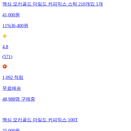
맥심 모카골드 마일드 커피믹스 스틱 210개입 1개
41,000
원
11
%
36,400
원
4.8
(
571
)
1,092
적립
무료배송
48,988
명
구매중
맥심 모카골드 마일드 커피믹스 100T
25,000
원