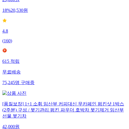
18
%
20,530
원
4.8
(
160
)
615
적립
무료배송
75,245
명
구매중
[품질보장] 1+1 소휘 임산부 커피대신 무카페인 펌킨샷 1박스
(2주분) 구성 / 붓기관리 펌킨 파우더 호박차 붓기제거 임산부
선물 붓기차
42,000
원