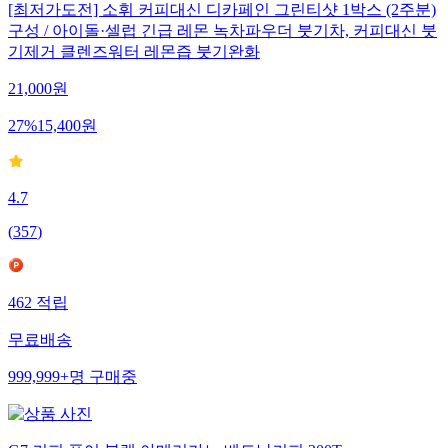
[최저가도전] 소휘 커피대신 디카페인 그린티샷 1박스 (2주분)
구성 / 아이돌·셀럽 긴급 레몬 녹차파우더 붓기차, 커피대신 붓
기제거 클렌즈워터 레몬즙 붓기완화
21,000
원
27
%
15,400
원
4.7
(
357
)
462
적립
무료배송
999,999+
명
구매중