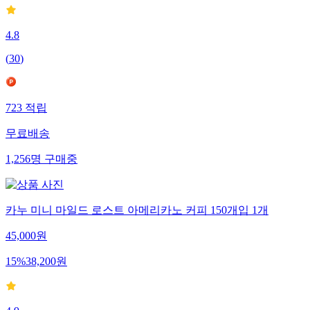
4.8
(
30
)
723
적립
무료배송
1,256
명
구매중
카누 미니 마일드 로스트 아메리카노 커피 150개입 1개
45,000
원
15
%
38,200
원