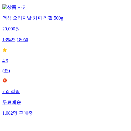
맥심 오리지날 커피 리필 500g
29,000
원
13
%
25,180
원
4.9
(
35
)
755
적립
무료배송
1,082
명
구매중