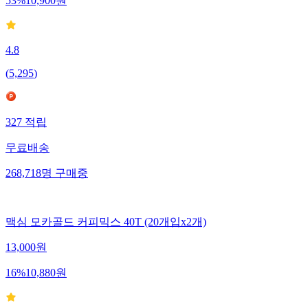
53
%
10,900
원
4.8
(
5,295
)
327
적립
무료배송
268,718
명
구매중
맥심 모카골드 커피믹스 40T (20개입x2개)
13,000
원
16
%
10,880
원