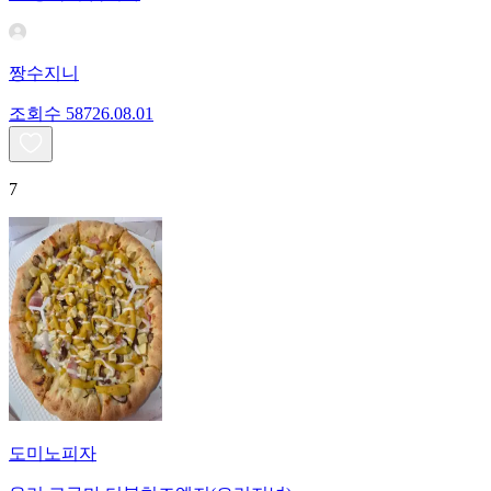
짱수지니
조회수
587
26.08.01
7
도미노피자