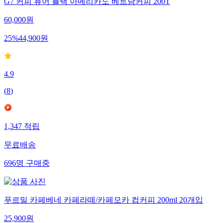
G7 커피 퓨어 블랙 아메리카노 베트남커피 200T
60,000
원
25
%
44,900
원
4.9
(
8
)
1,347
적립
무료배송
696
명
구매중
푸르밀 카페베네 카페라떼/카페모카 컵커피 200ml 20개입
25,900
원