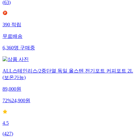
(
63
)
390
적립
무료배송
6,360
명
구매중
ALL스테인리스/2중단열 독일 올스텐 전기포트 커피포트 2L
(보온가능)
89,000
원
72
%
24,900
원
4.5
(
427
)