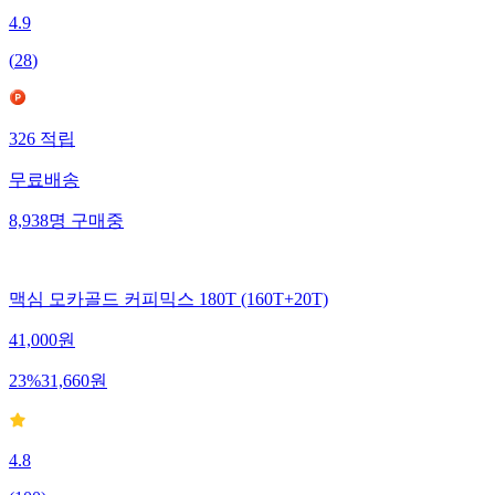
4.9
(
28
)
326
적립
무료배송
8,938
명
구매중
맥심 모카골드 커피믹스 180T (160T+20T)
41,000
원
23
%
31,660
원
4.8