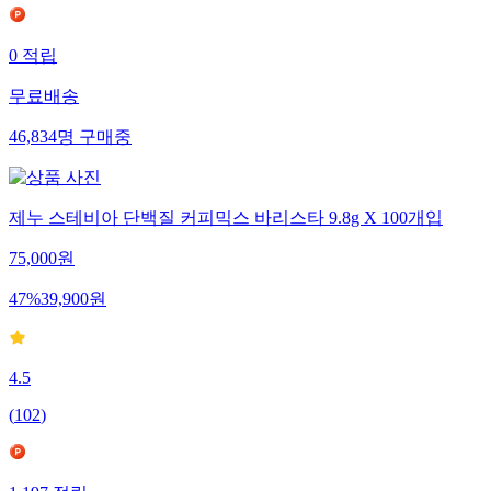
0
적립
무료배송
46,834
명
구매중
제누 스테비아 단백질 커피믹스 바리스타 9.8g X 100개입
75,000
원
47
%
39,900
원
4.5
(
102
)