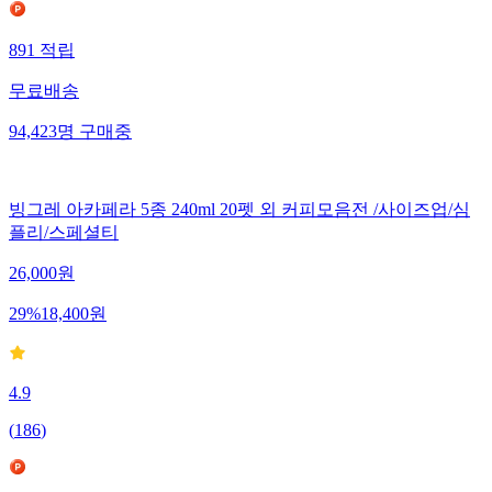
891
적립
무료배송
94,423
명
구매중
빙그레 아카페라 5종 240ml 20펫 외 커피모음전 /사이즈업/심
플리/스페셜티
26,000
원
29
%
18,400
원
4.9
(
186
)