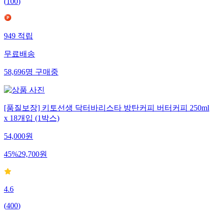
(
100
)
949
적립
무료배송
58,696
명
구매중
[품질보장] 키토선생 닥터바리스타 방탄커피 버터커피 250ml
x 18개입 (1박스)
54,000
원
45
%
29,700
원
4.6
(
400
)