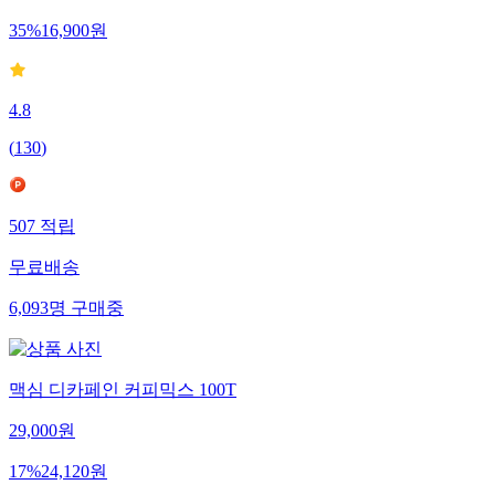
35
%
16,900
원
4.8
(
130
)
507
적립
무료배송
6,093
명
구매중
맥심 디카페인 커피믹스 100T
29,000
원
17
%
24,120
원