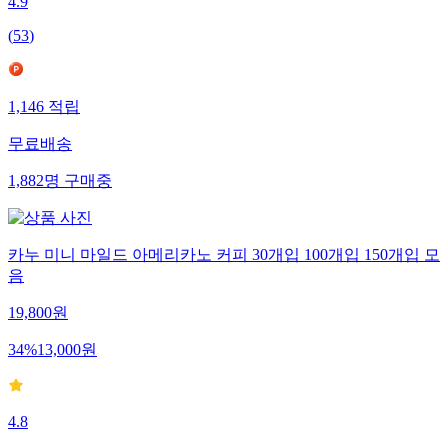
4.9
(
53
)
1,146
적립
무료배송
1,882
명
구매중
카누 미니 마일드 아메리카노 커피 30개입 100개입 150개입 모
음
19,800
원
34
%
13,000
원
4.8