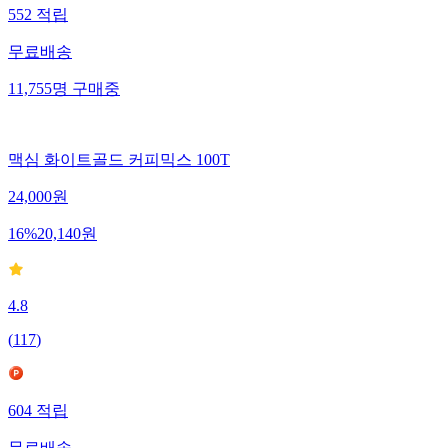
552
적립
무료배송
11,755
명
구매중
맥심 화이트골드 커피믹스 100T
24,000
원
16
%
20,140
원
4.8
(
117
)
604
적립