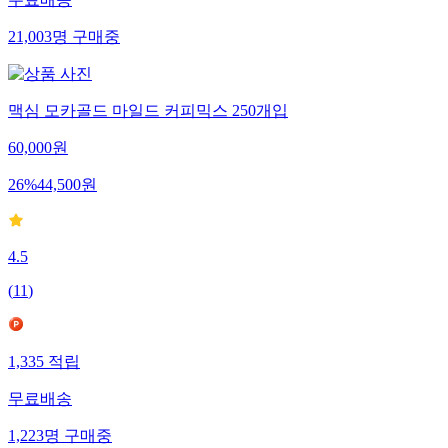
무료배송
21,003
명
구매중
맥심 모카골드 마일드 커피믹스 250개입
60,000
원
26
%
44,500
원
4.5
(
11
)
1,335
적립
무료배송
1,223
명
구매중